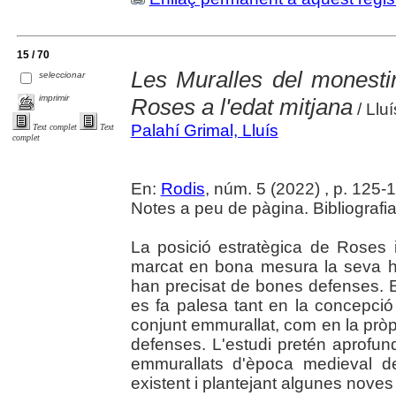
15 / 70
Les Muralles del monestir
seleccionar
imprimir
Roses a l'edat mitjana
/ Llu
Palahí Grimal, Lluís
Text complet
Text
complet
En:
Rodis
, núm. 5 (2022) , p. 125-150
Notes a peu de pàgina. Bibliografia
La posició estratègica de Roses 
marcat en bona mesura la seva hi
han precisat de bones defenses. 
es fa palesa tant en la concepci
conjunt emmurallat, com en la pròp
defenses. L'estudi pretén aprofund
emmurallats d'època medieval d
existent i plantejant algunes noves 