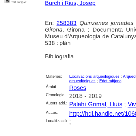
Burch i Rius, Josep
Text complet
En:
258383
Quinzenes jornades
Girona
. Girona : Documenta Unive
Museu d'Arqueologia de Catalunya 
538 : plàn
Bibliografia.
Matèries:
Excavacions arqueològiques
;
Arqueol
arqueològiques
;
Edat mitjana
Àmbit:
Roses
Cronologia:
2018 - 2019
Autors add.:
Palahí Grimal, Lluís
;
Viv
Accés:
http://hdl.handle.net/10
Localització:
;