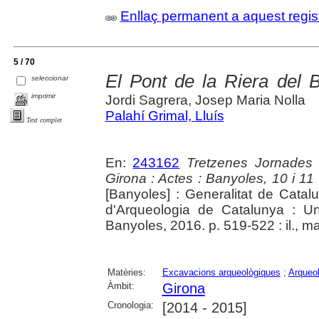
Enllaç permanent a aquest regis
5 / 70
El Pont de la Riera del 
seleccionar
imprimir
Jordi Sagrera, Josep Maria Nolla
Palahí Grimal, Lluís
Text complet
En:
243162
Tretzenes Jornades
Girona : Actes : Banyoles, 10 i 1
[Banyoles] : Generalitat de Cata
d'Arqueologia de Catalunya : Un
Banyoles, 2016. p. 519-522 : il., m
Matèries:
Excavacions arqueològiques
;
Arqueol
Àmbit:
Girona
Cronologia:
[2014 - 2015]