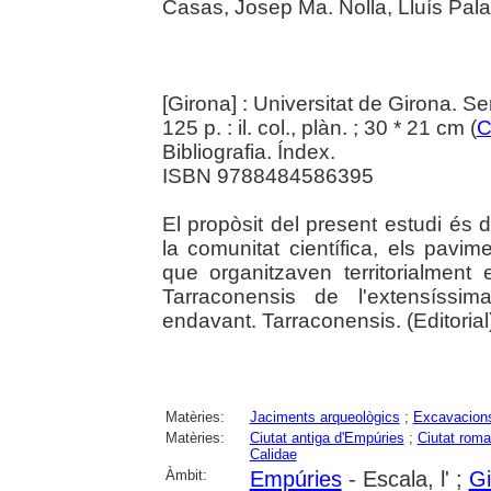
Casas, Josep Ma. Nolla, Lluís Pala
[Girona] : Universitat de Girona. S
125 p. : il. col., plàn. ; 30 * 21 cm (
C
Bibliografia. Índex.
ISBN 9788484586395
El propòsit del present estudi és d'
la comunitat científica, els pavim
que organitzaven territorialment 
Tarraconensis de l'extensíssim
endavant. Tarraconensis. (Editorial
Matèries:
Jaciments arqueològics
;
Excavacions
Matèries:
Ciutat antiga d'Empúries
;
Ciutat rom
Calidae
Àmbit:
Empúries
- Escala, l' ;
Gi