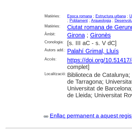
Matèries:
Epoca romana
;
Estructura urbana
;
U
;
Poblament
;
Arqueologia
;
Desenvol
Matèries:
Ciutat romana de Gerun
Àmbit:
Girona
;
Gironès
Cronologia:
[s. III aC - s. V dC]
Autors add.:
Palahí Grimal, Lluís
Accés:
https://doi.org/10.5141
complet]
Localització:
Biblioteca de Catalunya
de Tarragona; Universit
Universitat de Barcelona;
de Lleida; Universitat Rovi
Enllaç permanent a aquest regis