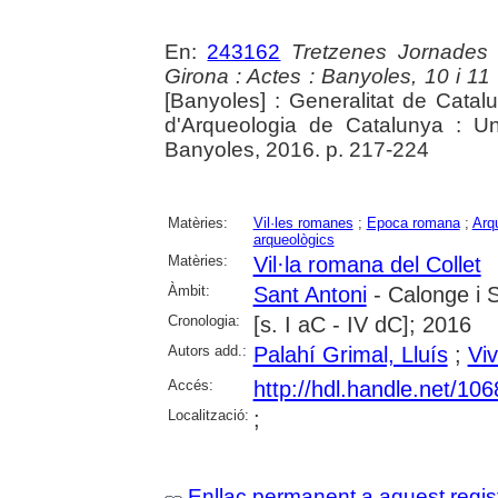
En:
243162
Tretzenes Jornades
Girona : Actes : Banyoles, 10 i 1
[Banyoles] : Generalitat de Cata
d'Arqueologia de Catalunya : Un
Banyoles, 2016. p. 217-224
Matèries:
Vil·les romanes
;
Epoca romana
;
Arq
arqueològics
Matèries:
Vil·la romana del Collet
Àmbit:
Sant Antoni
- Calonge i 
Cronologia:
[s. I aC - IV dC]; 2016
Autors add.:
Palahí Grimal, Lluís
;
Viv
Accés:
http://hdl.handle.net/10
Localització:
;
Enllaç permanent a aquest regis