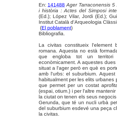
En:
141488
Ager Tarraconensis 5 :
i història : Actes del Simposi int
(Ed.); López Vilar, Jordi (Ed.); Gu
Institut Català d'Arqueologia Clàss
(
El poblament
)
Bibliografia.
La civitas constitueix l'element 
romana. Aquesta no està formada 
que engloba tot un territori
econòmicament. A aquestes dues zo
situat a l'ager però en què es port
amb l'urbs: el suburbium. Aquest es
habitualment per les elits urbanes 
que permet per un costat aprofit
(espai, otium.) i per l'altre manten
la ciutat on tenen els seus negocis i
Gerunda, que té un nucli urbà peti
del suburbium esdevé una peça cla
la civitas.