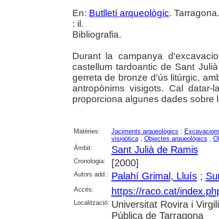
En:
Butlletí arqueològic
. Tarragona
: il.
Bibliografia.
Durant la campanya d'excavacio
castellum tardoantic de Sant Jul
gerreta de bronze d'ús litúrgic, am
antropònims visigots. Cal datar-l
proporciona algunes dades sobre la 
Matèries:
Jaciments arqueològics
;
Excavacions
visigòtica
;
Objectes arqueològics
;
Ob
Àmbit:
Sant Julià de Ramis
Cronologia:
[2000]
Autors add.:
Palahí Grimal, Lluís
;
Su
Accés:
https://raco.cat/index.ph
Localització:
Universitat Rovira i Virg
Pública de Tarragona