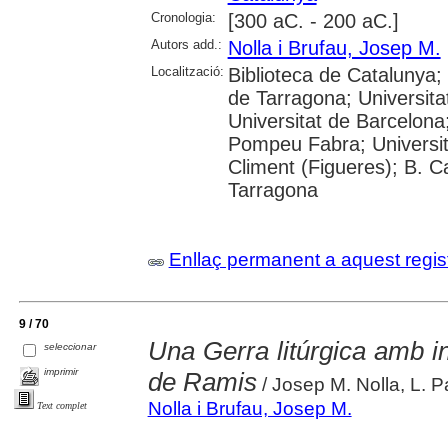
Cronologia:
[300 aC. - 200 aC.]
Autors add.:
Nolla i Brufau, Josep M.
Localització:
Biblioteca de Catalunya
de Tarragona; Universit
Universitat de Barcelona;
Pompeu Fabra; Universitat
Climent (Figueres); B. C
Tarragona
Enllaç permanent a aquest regis
9 / 70
Una Gerra litúrgica amb in
seleccionar
imprimir
de Ramis
/ Josep M. Nolla, L. P
Nolla i Brufau, Josep M.
Text complet