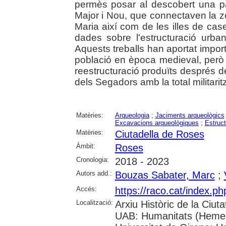
permès posar al descobert una par
Major i Nou, que connectaven la z
Maria així com de les illes de ca
dades sobre l'estructuració urba
Aquests treballs han aportat impor
població en època medieval, però
reestructuració produïts després 
dels Segadors amb la total militarit
Matèries:
Arqueologia
;
Jaciments arqueològics
Excavacions arqueològiques
;
Estruc
Matèries:
Ciutadella de Roses
Àmbit:
Roses
Cronologia:
2018 - 2023
Autors add.:
Bouzas Sabater, Marc
;
Accés:
https://raco.cat/index.
Localització:
Arxiu Històric de la Ciut
UAB: Humanitats (Hemero