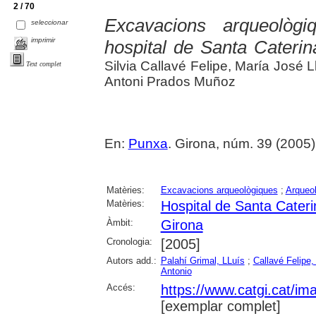
2 / 70
Excavacions arqueològi
seleccionar
imprimir
hospital de Santa Cateri
Silvia Callavé Felipe, María José 
Text complet
Antoni Prados Muñoz
En:
Punxa
. Girona, núm. 39 (2005) , 
Matèries:
Excavacions arqueològiques
;
Arqueol
Matèries:
Hospital de Santa Cater
Àmbit:
Girona
Cronologia:
[2005]
Autors add.:
Palahí Grimal, LLuís
;
Callavé Felipe, 
Antonio
Accés:
https://www.catgi.cat/i
[exemplar complet]