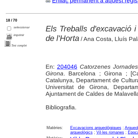
Enllaç permanent a aquest regis
18 / 70
Els Treballs d'excavació i
seleccionar
imprimir
de l'Horta
/ Ana Costa, Lluís Pal
Text complet
En:
204046
Catorzenes Jornades
Girona
. Barcelona ; Girona ; [C
Catalunya, Departament de Cultur
Universitat de Girona, Departam
Ajuntament de Caldes de Malavella, 
Bibliografia.
Matèries:
Excavacions arqueològiques
;
Arqueol
arqueològics
;
Vil·les romanes
;
Epoc