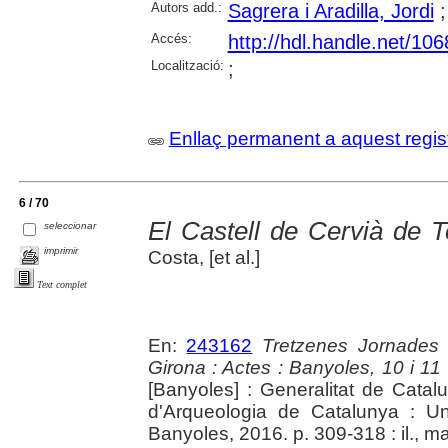
Autors add.:
Sagrera i Aradilla, Jordi
Accés:
http://hdl.handle.net/10
Localització:
;
Enllaç permanent a aquest regis
6 / 70
El Castell de Cervià de T
seleccionar
imprimir
Costa, [et al.]
Text complet
En:
243162
Tretzenes Jornades
Girona : Actes : Banyoles, 10 i 1
[Banyoles] : Generalitat de Cata
d'Arqueologia de Catalunya : Un
Banyoles, 2016. p. 309-318 : il., m