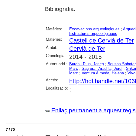
Bibliografia.
Matèries:
Excavacions arqueològiques
;
Arqueol
Estructures arqueològiques
Matèries:
Castell de Cervià de Ter
Àmbit:
Cervià de Ter
Cronologia:
2014 - 2015
Autors add.:
Burch i Rius, Josep
;
Bouzas Sabater
Marc
;
Sagrera i Aradilla, Jordi
;
Shkar
Marc
;
Ventura Almeda, Helena
;
Vivo 
Accés:
http://hdl.handle.net/10
Localització:
;
Enllaç permanent a aquest regis
7 / 70