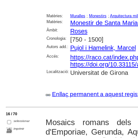
Matèries:
Muralles
;
Monestirs
;
Arquitectura mil
Matèries:
Monestir de Santa Mari
Àmbit:
Roses
Cronologia:
[750 - 1500]
Autors add.:
Pujol i Hamelink, Marcel
Accés:
https://raco.cat/index.p
https://doi.org/10.3311
Localització:
Universitat de Girona
Enllaç permanent a aquest regis
16 / 70
Mosaics romans dels te
seleccionar
imprimir
d'Emporiae, Gerunda, Aq