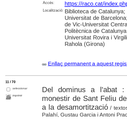
Accés:
https://raco.cat/index.p
Localització:
Biblioteca de Catalunya;
Universitat de Barcelona;
de Vic-Universitat Centra
Politècnica de Catalunya
Universitat Rovira i Virgil
Rahola (Girona)
Enllaç permanent a aquest regis
11 / 70
Del dominus a l'abat : 
seleccionar
imprimir
monestir de Sant Feliu d
a la desamortització
/ texto
Palahí, Gustau Garcia i Antoni Pra