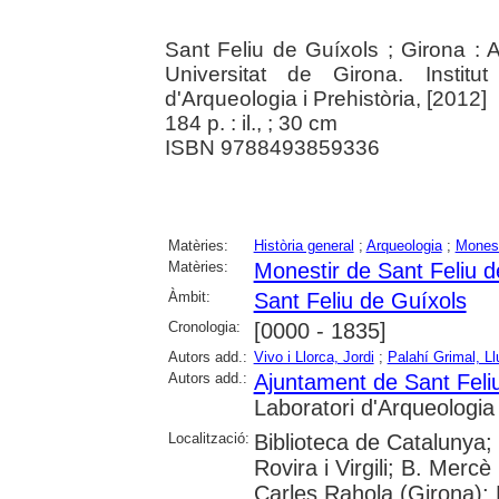
Sant Feliu de Guíxols ; Girona : 
Universitat de Girona. Institu
d'Arqueologia i Prehistòria, [2012]
184 p. : il., ; 30 cm
ISBN 9788493859336
Matèries:
Història general
;
Arqueologia
;
Monest
Matèries:
Monestir de Sant Feliu d
Àmbit:
Sant Feliu de Guíxols
Cronologia:
[0000 - 1835]
Autors add.:
Vivo i Llorca, Jordi
;
Palahí Grimal, Ll
Autors add.:
Ajuntament de Sant Feli
Laboratori d'Arqueologia 
Localització:
Biblioteca de Catalunya; 
Rovira i Virgili; B. Mercè
Carles Rahola (Girona); 