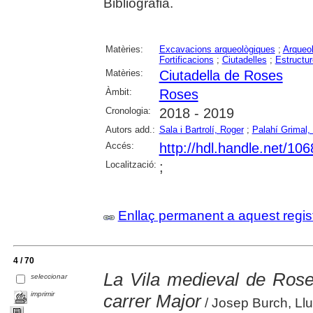
Bibliografia.
Matèries:
Excavacions arqueològiques
;
Arqueol
Fortificacions
;
Ciutadelles
;
Estructu
Matèries:
Ciutadella de Roses
Àmbit:
Roses
Cronologia:
2018 - 2019
Autors add.:
Sala i Bartrolí, Roger
;
Palahí Grimal, 
Accés:
http://hdl.handle.net/10
Localització:
;
Enllaç permanent a aquest regis
4 / 70
La Vila medieval de Rose
seleccionar
imprimir
carrer Major
/ Josep Burch, Llu