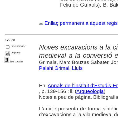
Feliu de Guíxols); B. Bal
Enllaç permanent a aquest regis
12 / 70
Noves excavacions a la ci
seleccionar
imprimir
medieval a la conversió e
Grimala, Marc Bouzas Sabater, Jor
Text complet
Palahi Grimal, Lluís
En:
Annals de l'Institut d'Estudis
, p. 139-156 : il. (
Arqueologia
)
Notes a peu de pàgina. Bibliografi
L'article presenta de forma sintèti
d'excavacions a la vila medieval d