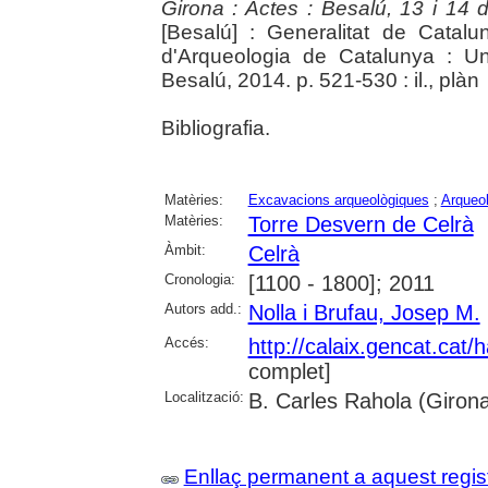
Girona : Actes : Besalú, 13 i 14
[Besalú] : Generalitat de Cata
d'Arqueologia de Catalunya : Un
Besalú, 2014. p. 521-530 : il., plàn
Bibliografia.
Matèries:
Excavacions arqueològiques
;
Arqueol
Matèries:
Torre Desvern de Celrà
Àmbit:
Celrà
Cronologia:
[1100 - 1800]; 2011
Autors add.:
Nolla i Brufau, Josep M.
Accés:
http://calaix.gencat.cat
complet]
Localització:
B. Carles Rahola (Giron
Enllaç permanent a aquest regis