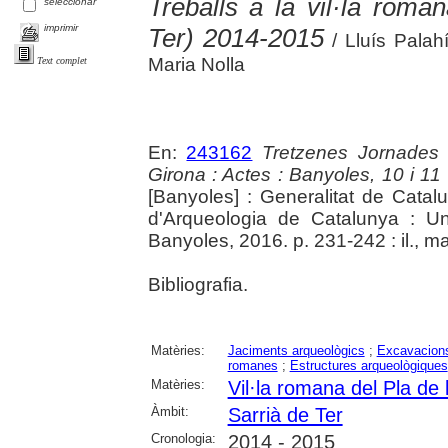
Treballs a la vil·la roma
seleccionar
imprimir
Ter) 2014-2015
/ Lluís Palah
Maria Nolla
Text complet
En:
243162
Tretzenes Jornades
Girona : Actes : Banyoles, 10 i 1
[Banyoles] : Generalitat de Cata
d'Arqueologia de Catalunya : Un
Banyoles, 2016. p. 231-242 : il., m
Bibliografia.
Matèries:
Jaciments arqueològics
;
Excavacions
romanes
;
Estructures arqueològiques
Matèries:
Vil·la romana del Pla de 
Àmbit:
Sarrià de Ter
Cronologia:
2014 - 2015