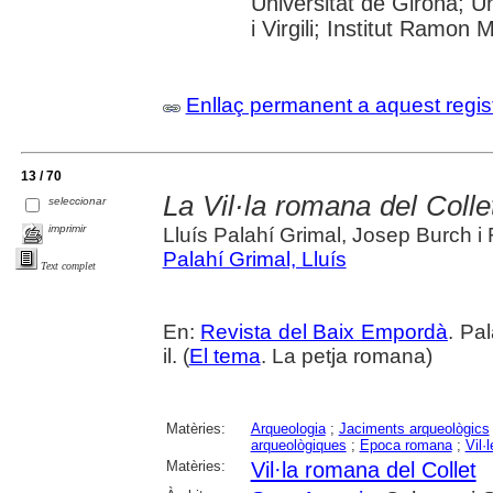
Universitat de Girona; U
i Virgili; Institut Ramon
Enllaç permanent a aquest regis
13 / 70
La Vil·la romana del Coll
seleccionar
imprimir
Lluís Palahí Grimal, Josep Burch i 
Palahí Grimal, Lluís
Text complet
En:
Revista del Baix Empordà
. Pa
il. (
El tema
. La petja romana)
Matèries:
Arqueologia
;
Jaciments arqueològics
arqueològiques
;
Epoca romana
;
Vil·
Matèries:
Vil·la romana del Collet