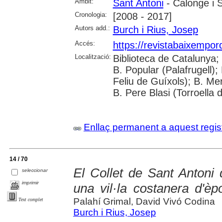
Àmbit:
Sant Antoni
- Calonge i 
Cronologia:
[2008 - 2017]
Autors add.:
Burch i Rius, Josep
Accés:
https://revistabaixempo
Localització:
Biblioteca de Catalunya;
B. Popular (Palafrugell);
Feliu de Guíxols); B. Me
B. Pere Blasi (Torroella 
Enllaç permanent a aquest regis
14 / 70
El Collet de Sant Antoni
seleccionar
imprimir
una vil·la costanera d'è
Palahí Grimal, David Vivó Codina
Text complet
Burch i Rius, Josep