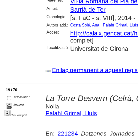
Matèries:
Vil·la Romana del Pla de 
Àmbit:
Sarrià de Ter
Cronologia:
[s. I aC - s. VIII]; 2014 
Autors add.:
Costa Solé, Ana
;
Palahí Grimal, Lluí
Accés:
http://calaix.gencat.cat
complet]
Localització:
Universitat de Girona
Enllaç permanent a aquest regis
19 / 70
La Torre Desvern (Celrà, 
seleccionar
imprimir
Nolla
Palahí Grimal, Lluís
Text complet
En:
221234
Dotzenes Jornades 