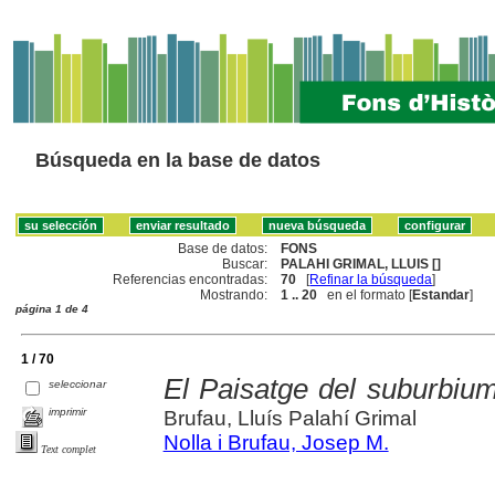
Búsqueda en la base de datos
Base de datos:
FONS
Buscar:
PALAHI GRIMAL, LLUIS []
Referencias encontradas:
70
[
Refinar la búsqueda
]
Mostrando:
1 .. 20
en el formato [
Estandar
]
página 1 de 4
1 / 70
El Paisatge del suburbiu
seleccionar
imprimir
Brufau, Lluís Palahí Grimal
Nolla i Brufau, Josep M.
Text complet