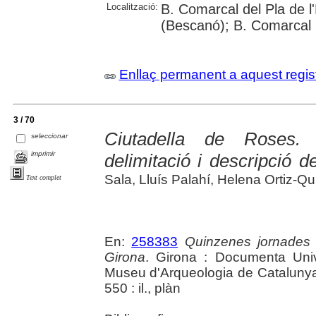
Localització:
B. Comarcal del Pla de l
(Bescanó); B. Comarcal 
Enllaç permanent a aquest regis
3 / 70
Ciutadella de Roses. 
seleccionar
imprimir
delimitació i descripció d
Sala, Lluís Palahí, Helena Ortiz-Q
Text complet
En:
258383
Quinzenes jornades
Girona
. Girona : Documenta Unive
Museu d'Arqueologia de Catalunya 
550 : il., plàn