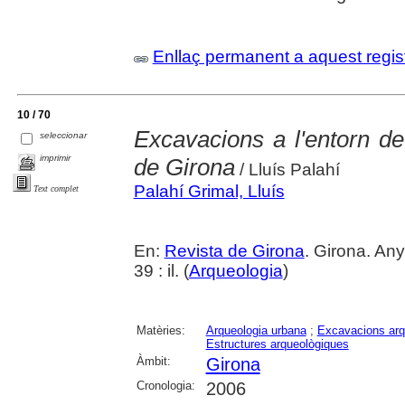
Enllaç permanent a aquest regis
10 / 70
Excavacions a l'entorn de
seleccionar
imprimir
de Girona
/ Lluís Palahí
Palahí Grimal, Lluís
Text complet
En:
Revista de Girona
. Girona. An
39 : il. (
Arqueologia
)
Matèries:
Arqueologia urbana
;
Excavacions arq
Estructures arqueològiques
Àmbit:
Girona
Cronologia:
2006