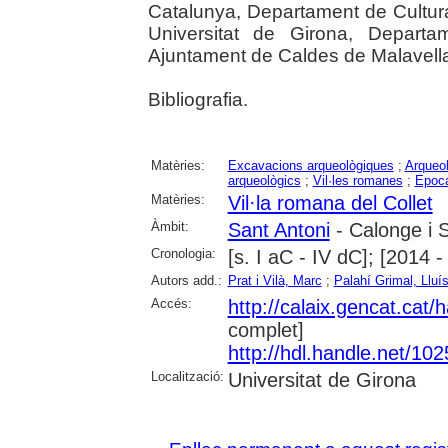
Catalunya, Departament de Cultur
Universitat de Girona, Departam
Ajuntament de Caldes de Malavella, 
Bibliografia.
Matèries:
Excavacions arqueològiques
;
Arqueol
arqueològics
;
Vil·les romanes
;
Epoc
Matèries:
Vil·la romana del Collet
Àmbit:
Sant Antoni
- Calonge i 
Cronologia:
[s. I aC - IV dC]; [2014 -
Autors add.:
Prat i Vilà, Marc
;
Palahí Grimal, Lluí
Accés:
http://calaix.gencat.cat
complet]
http://hdl.handle.net/10
Localització:
Universitat de Girona