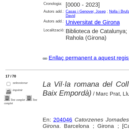
Cronologia:
[0000 - 2023]
Autors add.:
Casas i Genover, Josep
;
Nolla i Bru
David
Autors add.:
Universitat de Girona
Localització:
Biblioteca de Catalunya; 
Rahola (Girona)
Enllaç permanent a aquest regis
17 / 70
La Vil·la romana del Col
seleccionar
imprimir
Baix Empordà)
/ Marc Prat, Ll
Text complet
Text
complet
En:
204046
Catorzenes Jornades
Girona
. Barcelona ; Girona ; [C