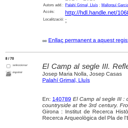
Autors add.:
Palahí Grimal, Lluís
;
Mallorquí Garci
Accés:
http://hdl.handle.net/10
Localització:
;
Enllaç permanent a aquest regis
8 / 70
El Camp al segle III. Refl
seleccionar
imprimir
Josep Maria Nolla, Josep Casas
Palahí Grimal, Lluís
En:
140789
El Camp al segle III :
countryside at the 3rd century. F
Girona : Institut de Recerca Hist
Recerca Arqueològica del Pla de l'Es