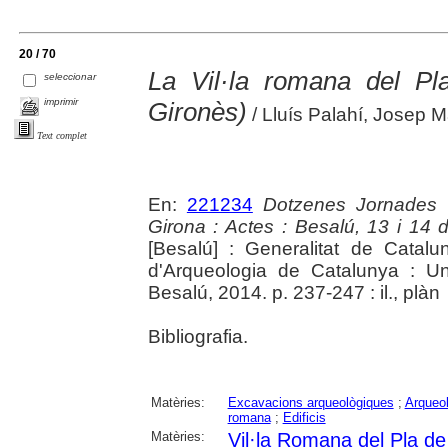
20 / 70
La Vil·la romana del Pla
seleccionar
imprimir
Gironès)
/ Lluís Palahí, Josep M
Text complet
En:
221234
Dotzenes Jornades 
Girona : Actes : Besalú, 13 i 14
[Besalú] : Generalitat de Cata
d'Arqueologia de Catalunya : Un
Besalú, 2014. p. 237-247 : il., plàn
Bibliografia.
Matèries:
Excavacions arqueològiques
;
Arqueol
romana
;
Edificis
Matèries:
Vil·la Romana del Pla de 