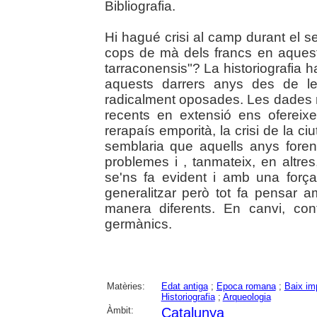
Bibliografia.
Hi hagué crisi al camp durant el se
cops de mà dels francs en aquest
tarraconensis"? La historiografia 
aquests darrers anys des de le
radicalment oposades. Les dades
recents en extensió ens ofereix
rerapaís emporità, la crisi de la ciut
semblaria que aquells anys foren
problemes i , tanmateix, en altres
se'ns fa evident i amb una for
generalitzar però tot fa pensar 
manera diferents. En canvi, co
germànics.
Matèries:
Edat antiga
;
Epoca romana
;
Baix im
Historiografia
;
Arqueologia
Àmbit:
Catalunya