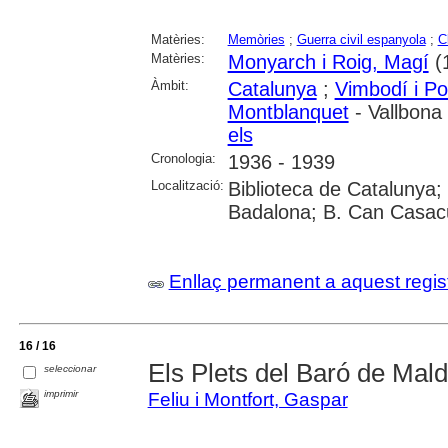
Matèries:
Memòries
;
Guerra civil espanyola
;
C
Matèries:
Monyarch i Roig, Magí
(
Àmbit:
Catalunya
;
Vimbodí i Po
Montblanquet
- Vallbona
els
Cronologia:
1936 - 1939
Localització:
Biblioteca de Catalunya
Badalona; B. Can Casac
Enllaç permanent a aquest regis
16 / 16
Els Plets del Baró de Mal
seleccionar
imprimir
Feliu i Montfort, Gaspar