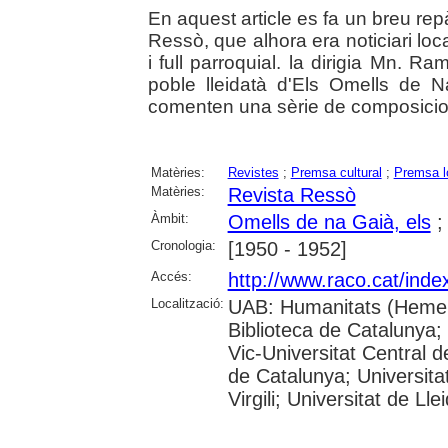
En aquest article es fa un breu repàs
Ressò, que alhora era noticiari local 
i full parroquial. la dirigia Mn. R
poble lleidatà d'Els Omells de 
comenten una sèrie de composicions 
Matèries:
Revistes
;
Premsa cultural
;
Premsa l
Matèries:
Revista Ressò
Àmbit:
Omells de na Gaià, els
Cronologia:
[1950 - 1952]
Accés:
http://www.raco.cat/inde
Localització:
UAB: Humanitats (Hemer
Biblioteca de Catalunya; 
Vic-Universitat Central d
de Catalunya; Universita
Virgili; Universitat de Lle