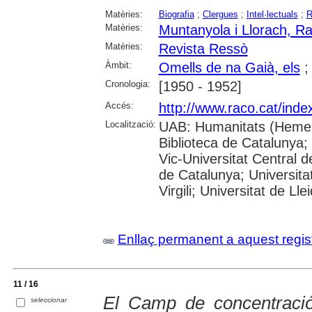
Matèries:
Biografia
;
Clergues
;
Intel·lectuals
;
R
Matèries:
Muntanyola i Llorach, 
Matèries:
Revista Ressò
Àmbit:
Omells de na Gaià, els
Cronologia:
[1950 - 1952]
Accés:
http://www.raco.cat/inde
Localització:
UAB: Humanitats (Hemer
Biblioteca de Catalunya; 
Vic-Universitat Central d
de Catalunya; Universita
Virgili; Universitat de Lle
Enllaç permanent a aquest regis
11 / 16
El Camp de concentraci
seleccionar