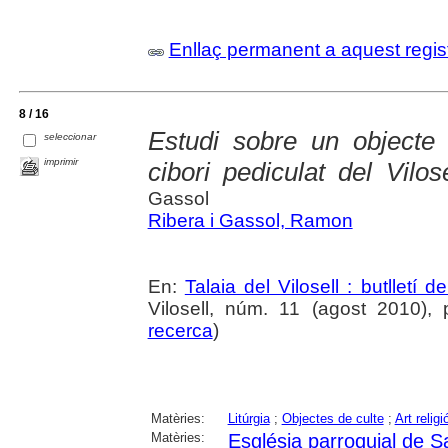
Enllaç permanent a aquest regis
8 / 16
Estudi sobre un objecte l
seleccionar
imprimir
cibori pediculat del Vilos
Gassol
Ribera i Gassol, Ramon
En:
Talaia del Vilosell : butlletí 
Vilosell, núm. 11 (agost 2010), p
recerca
)
Matèries:
Litúrgia
;
Objectes de culte
;
Art religi
Matèries:
Església parroquial de 