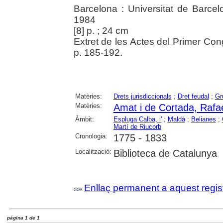
Barcelona : Universitat de Barce
1984
[8] p. ; 24 cm
Extret de les Actes del Primer Co
p. 185-192.
Matèries:
Drets jurisdiccionals
;
Dret feudal
;
Gr
Matèries:
Amat i de Cortada, Rafae
Àmbit:
Espluga Calba, l'
;
Maldà
;
Belianes
;
Martí de Riucorb
Cronologia:
1775 - 1833
Localització:
Biblioteca de Catalunya
Enllaç permanent a aquest regis
página 1 de 1