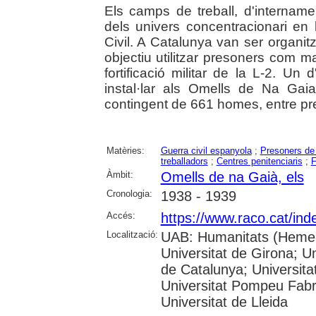
Els camps de treball, d'internam
dels univers concentracionari en
Civil. A Catalunya van ser organit
objectiu utilitzar presoners com 
fortificació militar de la L-2. U
instal·lar als Omells de Na Ga
contingent de 661 homes, entre pr
Matèries:
Guerra civil espanyola
;
Presoners de
treballadors
;
Centres penitenciaris
;
F
Àmbit:
Omells de na Gaià, els
Cronologia:
1938 - 1939
Accés:
https://www.raco.cat/ind
Localització:
UAB: Humanitats (Hemero
Universitat de Girona; Un
de Catalunya; Universita
Universitat Pompeu Fabra;
Universitat de Lleida