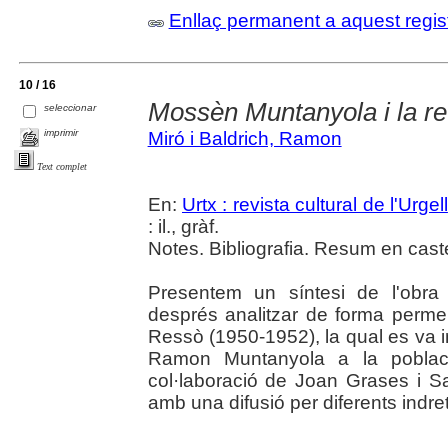
Enllaç permanent a aquest regis
10 / 16
Mossèn Muntanyola i la re
seleccionar
imprimir
Miró i Baldrich, Ramon
Text complet
En:
Urtx : revista cultural de l'Urgell
: il., gràf.
Notes. Bibliografia. Resum en caste
Presentem un síntesi de l'obra
després analitzar de forma permen
Ressò (1950-1952), la qual es va in
Ramon Muntanyola a la poblaci
col·laboració de Joan Grases i Sa
amb una difusió per diferents indre