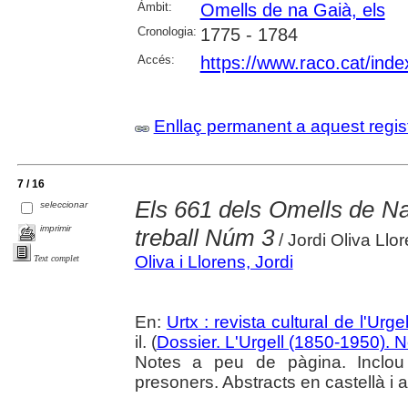
Àmbit:
Omells de na Gaià, els
Cronologia:
1775 - 1784
Accés:
https://www.raco.cat/inde
Enllaç permanent a aquest regis
7 / 16
Els 661 dels Omells de N
seleccionar
imprimir
treball Núm 3
/ Jordi Oliva Llo
Oliva i Llorens, Jordi
Text complet
En:
Urtx : revista cultural de l'Urgel
il. (
Dossier. L'Urgell (1850-1950). 
Notes a peu de pàgina. Inclou 
presoners. Abstracts en castellà i 