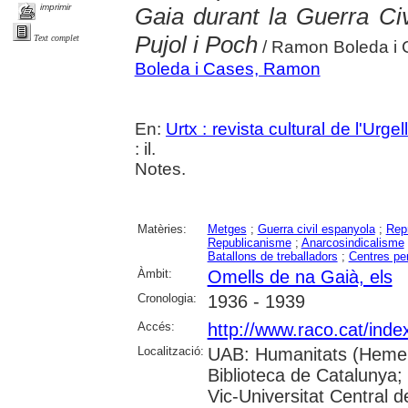
imprimir
Gaia durant la Guerra Civ
Pujol i Poch
Text complet
/ Ramon Boleda i 
Boleda i Cases, Ramon
En:
Urtx : revista cultural de l'Urgell
: il.
Notes.
Matèries:
Metges
;
Guerra civil espanyola
;
Repr
Republicanisme
;
Anarcosindicalisme
Batallons de treballadors
;
Centres pen
Àmbit:
Omells de na Gaià, els
Cronologia:
1936 - 1939
Accés:
http://www.raco.cat/inde
Localització:
UAB: Humanitats (Hemer
Biblioteca de Catalunya; 
Vic-Universitat Central d