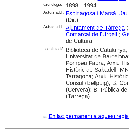
Cronologia:
1898 - 1994
Autors add.:
Espinagosa i Marsà, Ja
(Dir.)
Autors add.:
Ajuntament de Tàrrega
Comarcal de l'Urgell
;
Ge
de Cultura
Localització:
Biblioteca de Catalunya;
Universitat de Barcelona;
Pompeu Fabra; Arxiu Hist
Històric de Sabadell; M
Tarragona; Arxiu Històric
Cònsul (Bellpuig); B. Co
(Cervera); B. Pública de
(Tàrrega)
Enllaç permanent a aquest regis