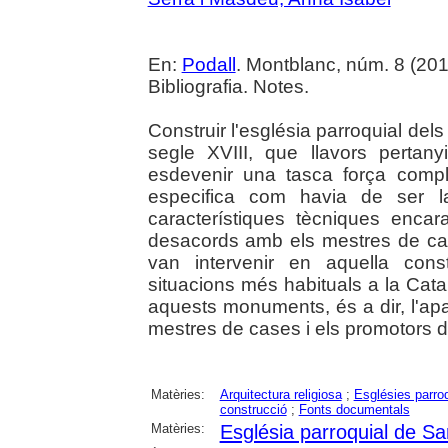
En:
Podall
. Montblanc, núm. 8 (2019)
Bibliografia. Notes.
Construir l'església parroquial dels
segle XVIII, que llavors pertan
esdevenir una tasca força comp
especifica com havia de ser la
característiques tècniques enc
desacords amb els mestres de cas
van intervenir en aquella const
situacions més habituals a la Cata
aquests monuments, és a dir, l'ap
mestres de cases i els promotors d
Matèries:
Arquitectura religiosa
;
Esglésies parro
construcció
;
Fonts documentals
Matèries:
Església parroquial de S