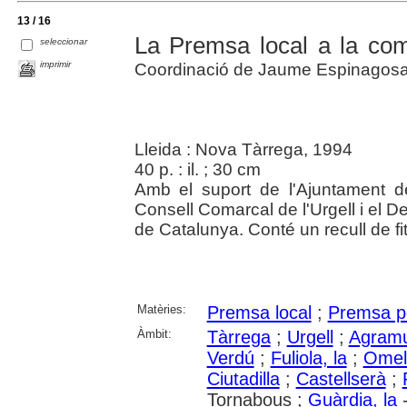
13 / 16
La Premsa local a la com
seleccionar
imprimir
Coordinació de Jaume Espinagosa
Lleida : Nova Tàrrega, 1994
40 p. : il. ; 30 cm
Amb el suport de l'Ajuntament de
Consell Comarcal de l'Urgell i el D
de Catalunya. Conté un recull de fi
Matèries:
Premsa local
;
Premsa po
Àmbit:
Tàrrega
;
Urgell
;
Agram
Verdú
;
Fuliola, la
;
Omell
Ciutadilla
;
Castellserà
;
Tornabous ;
Guàrdia, la
-