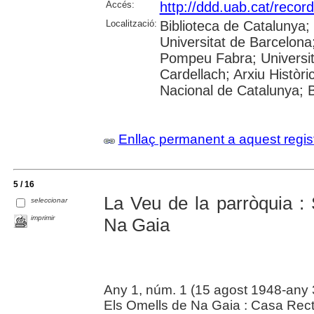
Accés:
http://ddd.uab.cat/recor
Localització:
Biblioteca de Catalunya;
Universitat de Barcelona;
Pompeu Fabra; Universitat
Cardellach; Arxiu Històri
Nacional de Catalunya; 
Enllaç permanent a aquest regis
5 / 16
La Veu de la parròquia :
seleccionar
imprimir
Na Gaia
Any 1, núm. 1 (15 agost 1948-any 
Els Omells de Na Gaia : Casa Rec