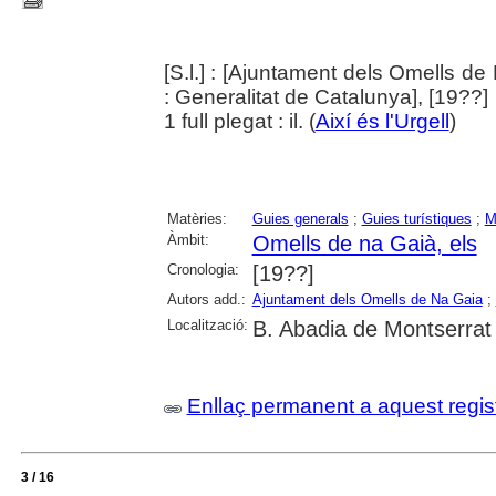
[S.l.] : [Ajuntament dels Omells de
: Generalitat de Catalunya], [19??]
1 full plegat : il. (
Així és l'Urgell
)
Matèries:
Guies generals
;
Guies turístiques
;
M
Àmbit:
Omells de na Gaià, els
Cronologia:
[19??]
Autors add.:
Ajuntament dels Omells de Na Gaia
;
Localització:
B. Abadia de Montserrat
Enllaç permanent a aquest regis
3 / 16