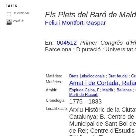
14 / 16
Els Plets del Baró de Mal
seleccionar
imprimir
Feliu i Montfort, Gaspar
En:
004512
Primer Congrés d'Hi
Barcelona : Diputació : Universita
Matèries:
Drets jurisdiccionals
;
Dret feudal
;
Gr
Matèries:
Amat i de Cortada, Rafae
Àmbit:
Espluga Calba, l'
;
Maldà
;
Belianes
;
Martí de Riucorb
Cronologia:
1775 - 1833
Localització:
Arxiu Històric de la Ciut
Catalunya; B. Centre de 
Municipal de Sant Boi de
de Rei; Centre d'Estudis 