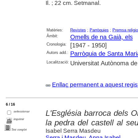
Il. ; 22 cm. Setmanal.
Matèries:
Revistes
;
Parròquies
;
Premsa religi
Àmbit:
Omells de na Gaià, els
Cronologia:
[1947 - 1950]
Autors add.:
Parròquia de Santa Mari
Localització:
Universitat Autònoma de
Enllaç permanent a aquest regis
6 / 16
L'Església barroca dels O
seleccionar
imprimir
la pedra del castell al s
Isabel Serra Masdeu
Text complet
Serra i Masdeu, Anna Isabel