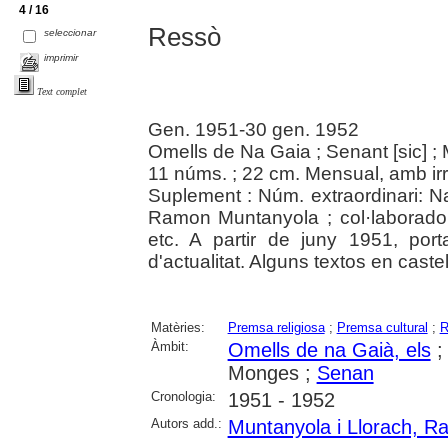
4 / 16
Ressò
seleccionar
imprimir
Text complet
Gen. 1951-30 gen. 1952
Omells de Na Gaia ; Senant [sic] ; 
11 núms. ; 22 cm. Mensual, amb irre
Suplement : Núm. extraordinari: N
Ramon Muntanyola ; col·laborador
etc. A partir de juny 1951, port
d'actualitat. Alguns textos en castel
Matèries:
Premsa religiosa
;
Premsa cultural
;
R
Àmbit:
Omells de na Gaià, els
Monges ;
Senan
Cronologia:
1951 - 1952
Autors add.:
Muntanyola i Llorach, 