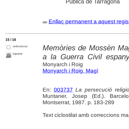
Pública de Tarragona
Enllaç permanent a aquest regis
15 / 16
Memòries de Mossèn Magí
seleccionar
imprimir
a la Guerra Civil espan
Monyarch i Roig
Monyarch i Roig, Magí
En:
003737
La persecució relig
Muntaner, Josep (Ed.). Barcel
Montserrat, 1987. p. 183-289
Text ciclostilat amb correccions man