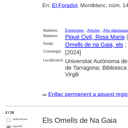
En:
El Foradot
. Montblanc, núm. 142
Matèries:
Entrevistes
;
Artistes
;
Arts plàstiques
Matèries:
Piqué Civit, Rosa Maria
(
Àmbit:
Omells de na Gaia, els
Cronologia:
[2024]
Localització:
Universitat Autònoma de 
de Tarragona; Biblioteca 
Virgili
Enllaç permanent a aquest regis
2 / 16
Els Omells de Na Gaia
seleccionar
imprimir