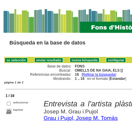
Búsqueda en la base de datos
Base de datos:
FONS
Buscar:
OMELLS DE NA GAIA, ELS []
Referencias encontradas:
16
[
Refinar la búsqueda
]
Mostrando:
1 .. 16
en el formato [
Estandar
]
página 1 de 1
1 / 16
Entrevista a l'artista plà
seleccionar
imprimir
Josep M. Grau i Pujol
Grau i Pujol, Josep M. Tomàs