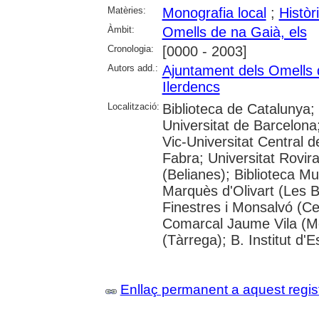
Matèries:
Monografia local
;
Històr
Àmbit:
Omells de na Gaià, els
Cronologia:
[0000 - 2003]
Autors add.:
Ajuntament dels Omells
Ilerdencs
Localització:
Biblioteca de Catalunya;
Universitat de Barcelona;
Vic-Universitat Central 
Fabra; Universitat Rovira i
(Belianes); Biblioteca Mun
Marquès d'Olivart (Les 
Finestres i Monsalvó (Cer
Comarcal Jaume Vila (Mo
(Tàrrega); B. Institut d'E
Enllaç permanent a aquest regis