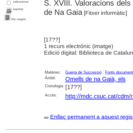
S. XVIII. Valoracions del
seleccionar
imprimir
de Na Gaia
[Fitxer informàtic]
Text complet
[17??]
1 recurs electrònic (imatge)
Edició digital: Biblioteca de Catalu
Matèries:
Guerra de Successió
;
Fonts document
Àmbit:
Omells de na Gaià, els
Cronologia:
[17??]
Accés:
http://mdc.csuc.cat/cdm/r
Enllaç permanent a aquest regis