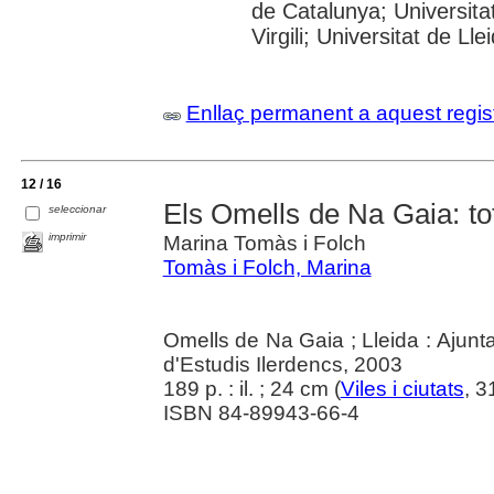
de Catalunya; Universita
Virgili; Universitat de Lle
Enllaç permanent a aquest regis
12 / 16
Els Omells de Na Gaia: tot
seleccionar
imprimir
Marina Tomàs i Folch
Tomàs i Folch, Marina
Omells de Na Gaia ; Lleida : Ajunt
d'Estudis Ilerdencs, 2003
189 p. : il. ; 24 cm (
Viles i ciutats
, 3
ISBN 84-89943-66-4