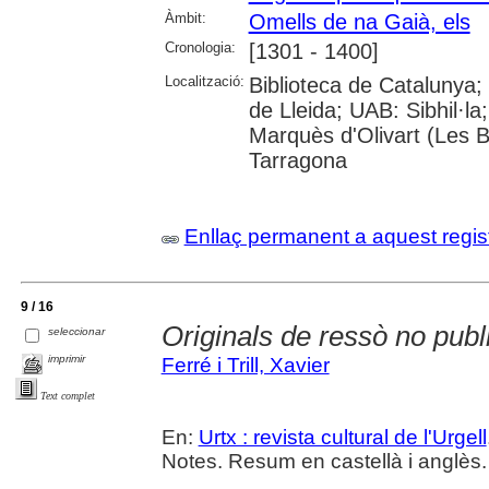
Àmbit:
Omells de na Gaià, els
Cronologia:
[1301 - 1400]
Localització:
Biblioteca de Catalunya; U
de Lleida; UAB: Sibhil·l
Marquès d'Olivart (Les B
Tarragona
Enllaç permanent a aquest regis
9 / 16
Originals de ressò no publ
seleccionar
imprimir
Ferré i Trill, Xavier
Text complet
En:
Urtx : revista cultural de l'Urgell
Notes. Resum en castellà i anglès.