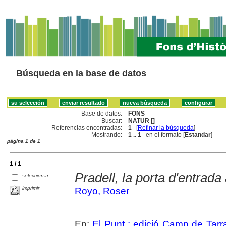
Búsqueda en la base de datos
Base de datos:
FONS
Buscar:
NATUR []
Referencias encontradas:
1
[
Refinar la búsqueda
]
Mostrando:
1 .. 1
en el formato [
Estandar
]
página 1 de 1
1 / 1
Pradell, la porta d'entrada 
seleccionar
imprimir
Royo, Roser
En:
El Punt : edició Camp de Tarr