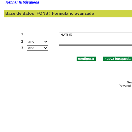
Refinar la búsqueda
Base de datos
FONS : Formulario avanzado
Buscar:
1
2
3
Sea
Powered