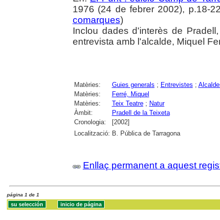
1976 (24 de febrer 2002), p.18-22
comarques
)
Inclou dades d'interès de Pradell
entrevista amb l'alcalde, Miquel Fer
Matèries:
Guies generals
;
Entrevistes
;
Alcalde
Matèries:
Ferré, Miquel
Matèries:
Teix Teatre
;
Natur
Àmbit:
Pradell de la Teixeta
Cronologia:
[2002]
Localització:
B. Pública de Tarragona
Enllaç permanent a aquest regis
página 1 de 1