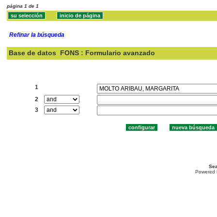
página 1 de 1
Refinar la búsqueda
Base de datos
FONS : Formulario avanzado
Buscar:
1
2
3
Sea
Powered