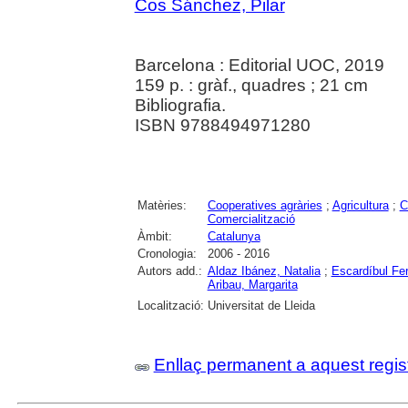
Cos Sánchez, Pilar
Barcelona : Editorial UOC, 2019
159 p. : gràf., quadres ; 21 cm
Bibliografia.
ISBN 9788494971280
Matèries:
Cooperatives agràries
;
Agricultura
;
C
Comercialització
Àmbit:
Catalunya
Cronologia:
2006 - 2016
Autors add.:
Aldaz Ibánez, Natalia
;
Escardíbul Fer
Aribau, Margarita
Localització:
Universitat de Lleida
Enllaç permanent a aquest regis