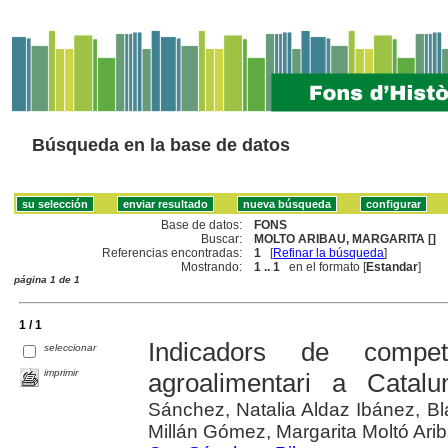
Búsqueda en la base de datos
Base de datos:
FONS
Buscar:
MOLTO ARIBAU, MARGARITA []
Referencias encontradas:
1
[
Refinar la búsqueda
]
Mostrando:
1 .. 1
en el formato [
Estandar
]
página 1 de 1
1 / 1
Indicadors de competi
seleccionar
imprimir
agroalimentari a Catalu
Sánchez, Natalia Aldaz Ibánez, B
Millán Gómez, Margarita Moltó Ari