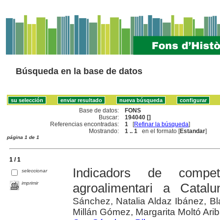
Búsqueda en la base de datos
Base de datos:
FONS
Buscar:
194040 []
Referencias encontradas:
1
[
Refinar la búsqueda
]
Mostrando:
1 .. 1
en el formato [
Estandar
]
página 1 de 1
1 / 1
Indicadors de competi
seleccionar
imprimir
agroalimentari a Catalu
Sánchez, Natalia Aldaz Ibánez, B
Millán Gómez, Margarita Moltó Ari