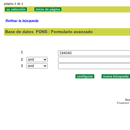
página 1 de 1
Refinar la búsqueda
Base de datos
FONS : Formulario avanzado
Buscar:
1
2
3
Sea
Powered