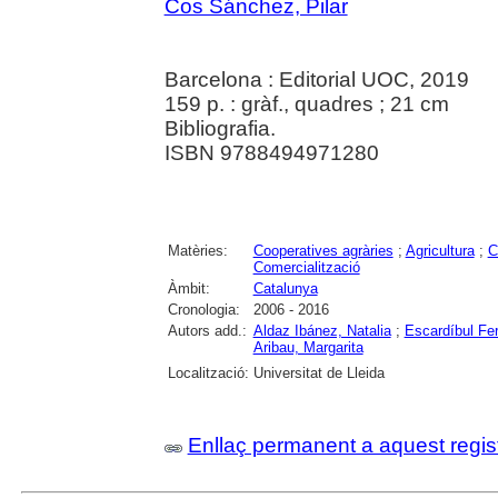
Cos Sánchez, Pilar
Barcelona : Editorial UOC, 2019
159 p. : gràf., quadres ; 21 cm
Bibliografia.
ISBN 9788494971280
Matèries:
Cooperatives agràries
;
Agricultura
;
C
Comercialització
Àmbit:
Catalunya
Cronologia:
2006 - 2016
Autors add.:
Aldaz Ibánez, Natalia
;
Escardíbul Fer
Aribau, Margarita
Localització:
Universitat de Lleida
Enllaç permanent a aquest regis