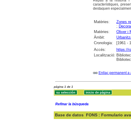
Repàs a la història i
característiques, prese
destaquen especialment, 
Matèries:
Zones re
;
Decora
Matèries:
Oliver i
Àmbit:
Urbanitz
Cronologia:
[1961 - 
Accés:
https://
Localització:
Bibliote
Bibliote
Enllaç permanent a 
página 1 de 1
Refinar la búsqueda
Base de datos
FONS : Formulario av
Buscar: