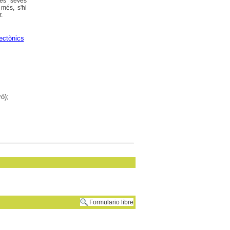
les seves
 més, s'hi
.
ectònics
ó);
Formulario libre