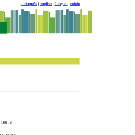
português
|
english
|
français
|
català
169 : il.