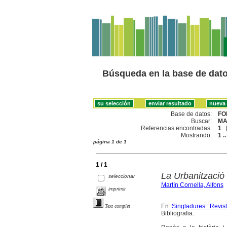
Búsqueda en la base de dat
Base de datos:
FO
Buscar:
MA
Referencias encontradas:
1
Mostrando:
1 ..
página 1 de 1
1 / 1
La Urbanització 
seleccionar
Martín Cornella, Alfons
imprimir
En:
Singladures : Revista
Text complet
Bibliografia.