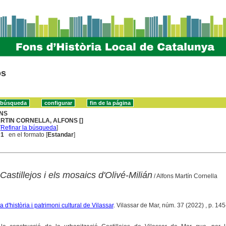
os
NS
RTIN CORNELLA, ALFONS []
[
Refinar la búsqueda
]
 1
en el formato [
Estandar
]
Castillejos i els mosaics d'Olivé-Milián
/ Alfons Martín Cornella
 d'història i patrimoni cultural de Vilassar
. Vilassar de Mar, núm. 37 (2022) , p. 145-