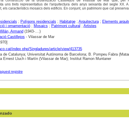
 la construcció de la urbanització Castillejos de Vilassar de Mar que, per 
nta uns trets representatius de l'arquitectura dels anys seixanta del segle XX. A
els característics mosaics dels edificis. En conjunt, un patrimoni que cal preservar
sidencials
;
Polígons residencials
;
Habitatge
;
Arquitectura
;
Elements arquit
ció i ornamentació
;
Mosaics
;
Patrimoni cultural
;
Artistes
 Millán, Armand
(1943-....)
ació Castillejos
- Vilassar de Mar
1970]
raco.cat/index.php/Singladures/article/view/413735
ca de Catalunya; Universitat Autònoma de Barcelona; B. Pompeu Fabra (Matar
ca Ernest Lluch i Martín (Vilassar de Mar); Institut Ramon Muntaner
aquest registre
anzado
en el campo: