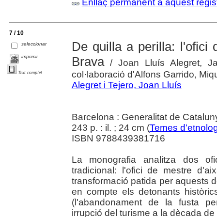
Enllaç permanent a aquest regis
7 / 10
De quilla a perilla: l'ofic
seleccionar
imprimir
Brava
/ Joan Lluís Alegret, 
col·laboració d'Alfons Garrido, Miqu
Text complet
Alegret i Tejero, Joan Lluís
Barcelona : Generalitat de Catalun
243 p. : il. ; 24 cm (
Temes d'etnolog
ISBN 9788439381716
La monografia analitza dos ofi
tradicional: l'ofici de mestre d'a
transformació patida per aquests dos
en compte els detonants històric
(l'abandonament de la fusta per
irrupció del turisme a la dècada de 