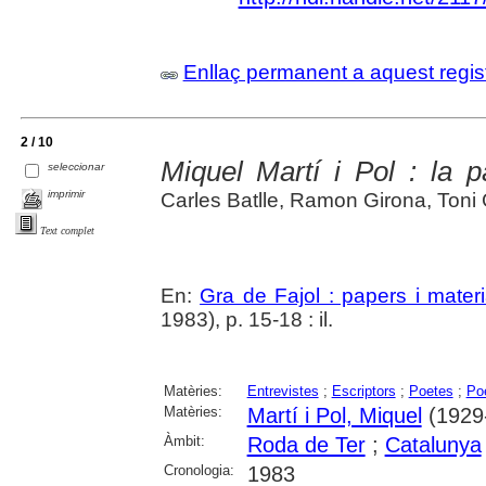
Enllaç permanent a aquest regis
2 / 10
Miquel Martí i Pol : la p
seleccionar
imprimir
Carles Batlle, Ramon Girona, Toni
Text complet
En:
Gra de Fajol : papers i mater
1983), p. 15-18 : il.
Matèries:
Entrevistes
;
Escriptors
;
Poetes
;
Po
Matèries:
Martí i Pol, Miquel
(1929
Àmbit:
Roda de Ter
;
Catalunya
Cronologia:
1983