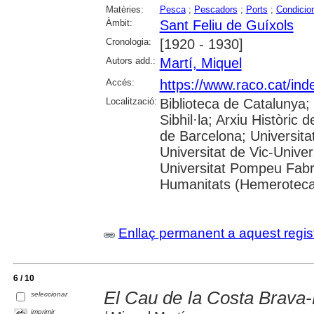
Matèries:
Pesca
;
Pescadors
;
Ports
;
Condicio
Àmbit:
Sant Feliu de Guíxols
Cronologia:
[1920 - 1930]
Autors add.:
Martí, Miquel
Accés:
https://www.raco.cat/ind
Localització:
Biblioteca de Catalunya
Sibhil·la; Arxiu Històric 
de Barcelona; Universitat
Universitat de Vic-Univer
Universitat Pompeu Fabra;
Humanitats (Hemeroteca
Enllaç permanent a aquest regis
6 / 10
El Cau de la Costa Brava
seleccionar
imprimir