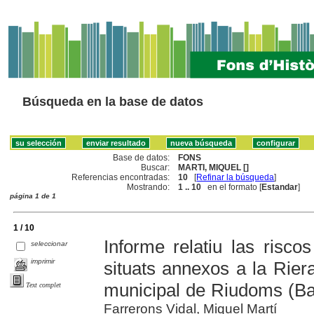
Búsqueda en la base de datos
Base de datos:
FONS
Buscar:
MARTI, MIQUEL []
Referencias encontradas:
10
[
Refinar la búsqueda
]
Mostrando:
1 .. 10
en el formato [
Estandar
]
página 1 de 1
1 / 10
Informe relatiu las riscos
seleccionar
imprimir
situats annexos a la Rier
municipal de Riudoms (B
Text complet
Farrerons Vidal, Miquel Martí