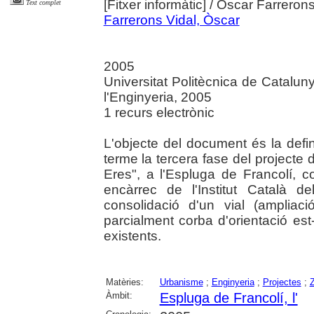
[Fitxer informàtic]
/ Óscar Farrerons
Text complet
Farrerons Vidal, Òscar
2005
Universitat Politècnica de Catalu
l'Enginyeria, 2005
1 recurs electrònic
L'objecte del document és la defin
terme la tercera fase del projecte d
Eres", a l'Espluga de Francolí,
encàrrec de l'Institut Català d
consolidació d'un vial (ampliac
parcialment corba d'orientació es
existents.
Matèries:
Urbanisme
;
Enginyeria
;
Projectes
;
Z
Àmbit:
Espluga de Francolí, l'