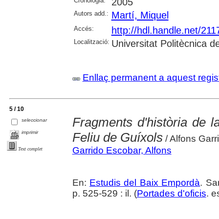
Cronologia:
2005
Autors add.:
Martí, Miquel
Accés:
http://hdl.handle.net/21
Localització:
Universitat Politècnica 
Enllaç permanent a aquest regis
5 / 10
Fragments d'història de l
seleccionar
imprimir
Feliu de Guíxols
/ Alfons Garr
Garrido Escobar, Alfons
Text complet
En:
Estudis del Baix Empordà
. Sa
p. 525-529 : il. (
Portades d'oficis
. e