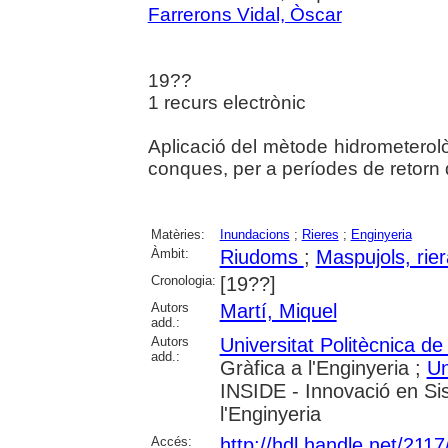
Farrerons Vidal, Òscar
19??
1 recurs electrònic
Aplicació del mètode hidrometerolò
conques, per a períodes de retorn 
Matèries:
Inundacions
;
Rieres
;
Enginyeria
Àmbit:
Riudoms
;
Maspujols, rie
Cronologia:
[19??]
Autors
Martí, Miquel
add.:
Autors
Universitat Politècnica d
add.:
Gràfica a l'Enginyeria ;
Un
INSIDE - Innovació en Sis
l'Enginyeria
Accés:
http://hdl.handle.net/211