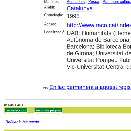
Matèries:
Pescadors
;
Pesca
;
Patrimoni cultura
Àmbit:
Catalunya
Cronologia:
1995
Accés:
http://www.raco.cat/inde
Localització:
UAB: Humanitats (Hemero
Autònoma de Barcelona; 
Barcelona; Biblioteca Bor
de Girona; Universitat de
Universitat Pompeu Fabra;
Vic-Universitat Central 
Enllaç permanent a aquest regis
página 1 de 1
Refinar la búsqueda