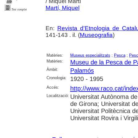
/ Miquel Martí
Martí, Miquel
Text complet
En:
Revista d'Etnologia de Catal
141-143 . il. (
Museografia
)
Matèries:
Museus especialitzats
;
Pesca
;
Pesc
Matèries:
Museu de la Pesca de 
Àmbit:
Palamós
Cronologia:
1920 - 1995
Accés:
http://www.raco.cat/inde
Localització:
Universitat Autònoma de 
de Girona; Universitat de
Universitat Politècnica 
Universitat Rovira i Virgili