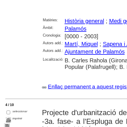
Matèries:
Història general
;
Medi g
Àmbit:
Palamós
Cronologia:
[0000 - 2003]
Autors add.:
Martí, Miquel
;
Sapena i 
Autors add.:
Ajuntament de Palamós
Localització:
B. Carles Rahola (Girona
Popular (Palafrugell); B.
Enllaç permanent a aquest regis
4 / 10
Projecte d'urbanització de
seleccionar
imprimir
-3a. fase- a l'Espluga de