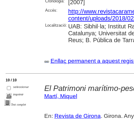
Cronologia:
[2007]
Accés:
http://www.revistacarame
content/uploads/2018/02
Localització:
UAB: Sibhil·la; Institut
Catalunya; Universitat d
Reus; B. Pública de Tar
Enllaç permanent a aquest regis
10 / 10
El Patrimoni marítimo-pes
seleccionar
imprimir
Martí, Miquel
Text complet
En:
Revista de Girona
. Girona. Any