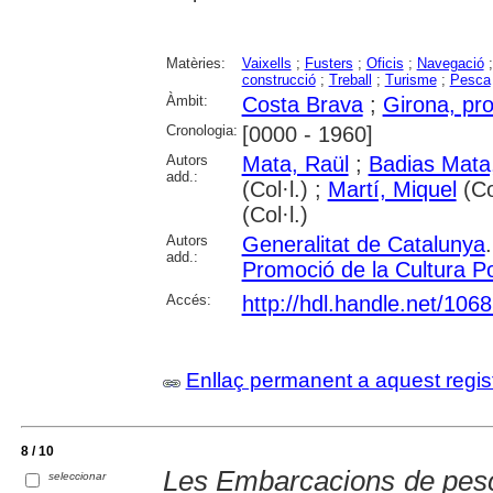
Matèries:
Vaixells
;
Fusters
;
Oficis
;
Navegació
construcció
;
Treball
;
Turisme
;
Pesca
Àmbit:
Costa Brava
;
Girona, pro
Cronologia:
[0000 - 1960]
Autors
Mata, Raül
;
Badias Mata
add.:
(Col·l.) ;
Martí, Miquel
(Co
(Col·l.)
Autors
Generalitat de Catalunya
add.:
Promoció de la Cultura Po
Accés:
http://hdl.handle.net/106
Enllaç permanent a aquest regis
8 / 10
Les Embarcacions de pesc
seleccionar