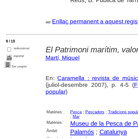
Enllaç permanent a aquest regis
9 / 10
El Patrimoni marítim, valo
seleccionar
imprimir
Martí, Miquel
Text complet
En:
Caramella : revista de músic
(juliol-desembre 2007), p. 4-5 (
F
popular
)
Matèries:
Pesca
;
Pescadors
;
Tradicions popul
;
Mar
Matèries:
Museu de la Pesca de 
Àmbit:
Palamós
;
Catalunya