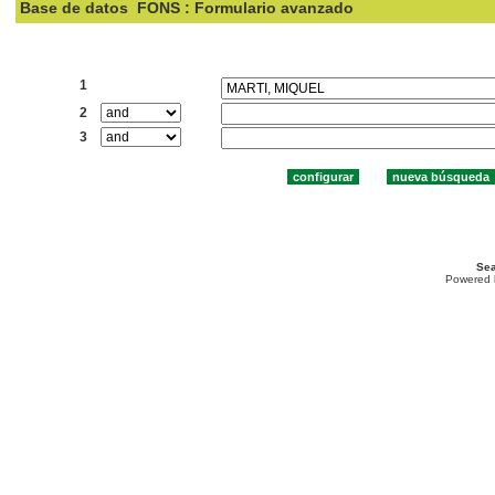
Base de datos
FONS : Formulario avanzado
Buscar:
1
2
3
Sea
Powered