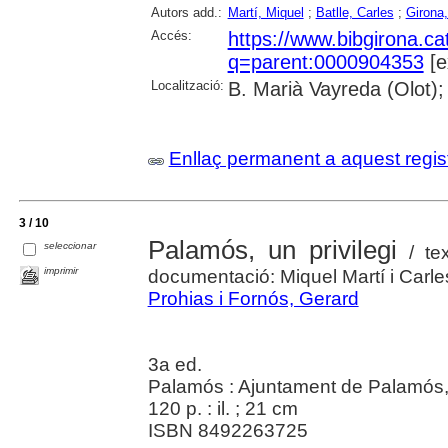
Autors add.:
Martí, Miquel
;
Batlle, Carles
;
Girona
Accés:
https://www.bibgirona.ca
q=parent:0000904353
[e
Localització:
B. Marià Vayreda (Olot);
Enllaç permanent a aquest regis
3 / 10
Palamós, un privilegi
seleccionar
/ tex
imprimir
documentació: Miquel Martí i Carl
Prohias i Fornós, Gerard
3a ed.
Palamós : Ajuntament de Palamós
120 p. : il. ; 21 cm
ISBN 8492263725