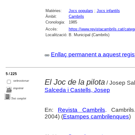
Matèries:
Jocs populars
;
Jocs infantils
Àmbit:
Cambrils
Cronologia:
1985
Accés:
https://www.revistacambrils.cat/cate
Localització:
B. Municipal (Cambrils)
Enllaç permanent a aquest regis
5 / 225
El Joc de la pilota
seleccionar
/ Josep Sal
imprimir
Salceda i Castells, Josep
Text complet
En:
Revista Cambrils
. Cambril
2004) (
Estampes cambrilenques
)