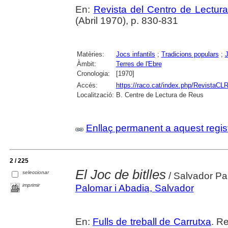
En:
Revista del Centro de Lectur
(Abril 1970), p. 830-831
Matèries:
Jocs infantils
;
Tradicions populars
;
J
Àmbit:
Terres de l'Ebre
Cronologia:
[1970]
Accés:
https://raco.cat/index.php/RevistaCLR
Localització:
B. Centre de Lectura de Reus
Enllaç permanent a aquest regis
2 / 225
El Joc de bitlles
seleccionar
/ Salvador Pa
imprimir
Palomar i Abadia, Salvador
En:
Fulls de treball de Carrutxa
. R