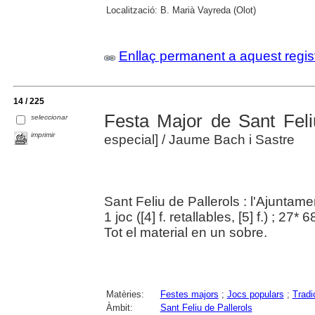
Localització:
B. Marià Vayreda (Olot)
Enllaç permanent a aquest regis
14 / 225
Festa Major de Sant Feli
seleccionar
imprimir
especial]
/ Jaume Bach i Sastre
Sant Feliu de Pallerols : l'Ajuntam
1 joc ([4] f. retallables, [5] f.) ; 27
Tot el material en un sobre.
Matèries:
Festes majors
;
Jocs populars
;
Tradi
Àmbit:
Sant Feliu de Pallerols