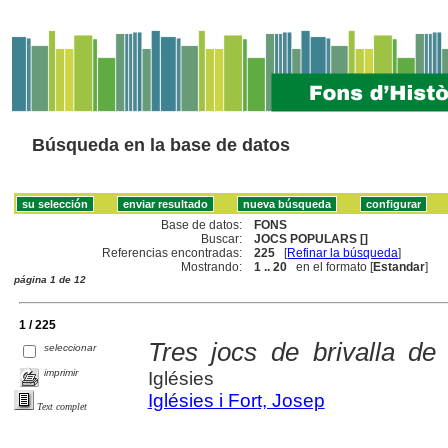
Búsqueda en la base de datos
Base de datos:
FONS
Buscar:
JOCS POPULARS []
Referencias encontradas:
225
[
Refinar la búsqueda
]
Mostrando:
1 .. 20
en el formato [
Estandar
]
página 1 de 12
1 / 225
Tres jocs de brivalla de
seleccionar
imprimir
Iglésies
Iglésies i Fort, Josep
Text complet