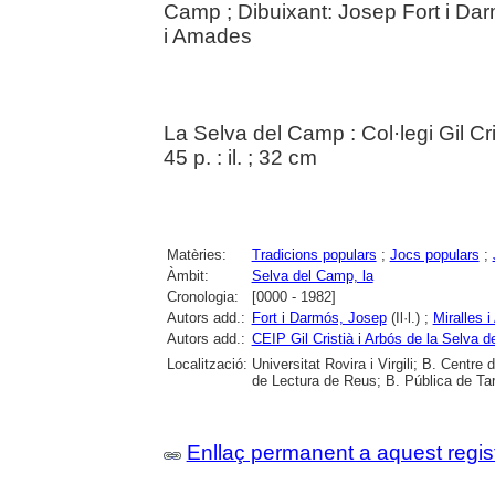
Camp ; Dibuixant: Josep Fort i Dar
i Amades
La Selva del Camp : Col·legi Gil Cri
45 p. : il. ; 32 cm
Matèries:
Tradicions populars
;
Jocs populars
;
Àmbit:
Selva del Camp, la
Cronologia:
[0000 - 1982]
Autors add.:
Fort i Darmós, Josep
(Il·l.) ;
Miralles 
Autors add.:
CEIP Gil Cristià i Arbós de la Selva 
Localització:
Universitat Rovira i Virgili; B. Centr
de Lectura de Reus; B. Pública de Ta
Enllaç permanent a aquest regis