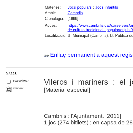
Matèries:
Jocs populars
;
Jocs infantils
Àmbit:
Cambrils
Cronologia:
[1999]
Accés:
https://www.cambrils.cat/ca/serveis/ar
de-cultura-tradicional-i-popular/anjub-
Localització:
B. Municipal (Cambrils); B. Pública d
Enllaç permanent a aquest regis
9 / 225
Vileros i mariners : el 
seleccionar
imprimir
[Material especial]
Cambrils : l'Ajuntament, [2011]
1 joc (274 bitllets) ; en capsa de 2