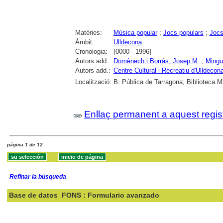
Matèries:
Música popular
;
Jocs populars
;
Jocs
Àmbit:
Ulldecona
Cronologia:
[0000 - 1996]
Autors add.:
Domènech i Borràs, Josep M.
;
Mingue
Autors add.:
Centre Cultural i Recreatiu d'Ulldecon
Localització:
B. Pública de Tarragona; Biblioteca M
Enllaç permanent a aquest regis
página 1 de 12
Refinar la búsqueda
Base de datos
FONS : Formulario avanzado
Buscar: