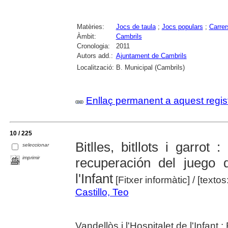
Matèries:
Jocs de taula
;
Jocs populars
;
Carrer
Àmbit:
Cambrils
Cronologia:
2011
Autors add.:
Ajuntament de Cambrils
Localització:
B. Municipal (Cambrils)
Enllaç permanent a aquest regis
10 / 225
Bitlles, bitllots i garro
seleccionar
imprimir
recuperación del juego d
l'Infant
[Fitxer informàtic]
/ [textos
Castillo, Teo
Vandellòs i l'Hospitalet de l'Infant 