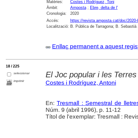
Matèries:
Costes i Rodríguez, Toni
Àmbit:
Amposta
;
Ebre, delta de l'
Cronologia:
2020
Accés:
https://revista.amposta.cat/doc/2020-
Localització:
B. Pública de Tarragona; B. Sebastià
Enllaç permanent a aquest regis
18 / 225
El Joc popular i les Terres
seleccionar
imprimir
Costes i Rodríguez, Antoni
En:
Tresmall : Semestral de lletres
Núm. 9 (abril 1996), p. 11-12
Títol de l'exemplar: Tresmall : Revist