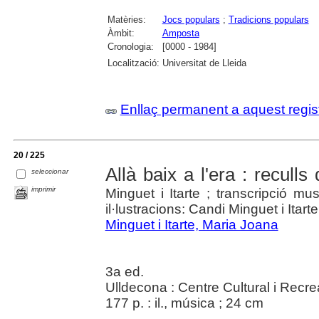
Matèries:
Jocs populars
;
Tradicions populars
Àmbit:
Amposta
Cronologia:
[0000 - 1984]
Localització:
Universitat de Lleida
Enllaç permanent a aquest regis
20 / 225
Allà baix a l'era : reculls
seleccionar
imprimir
Minguet i Itarte ; transcripció 
il·lustracions: Candi Minguet i Itarte
Minguet i Itarte, Maria Joana
3a ed.
Ulldecona : Centre Cultural i Recre
177 p. : il., música ; 24 cm