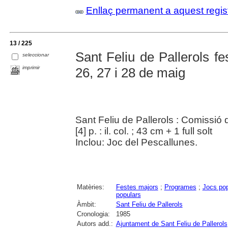
Enllaç permanent a aquest regis
13 / 225
Sant Feliu de Pallerols fe
seleccionar
imprimir
26, 27 i 28 de maig
Sant Feliu de Pallerols : Comissió
[4] p. : il. col. ; 43 cm + 1 full solt
Inclou: Joc del Pescallunes.
Matèries:
Festes majors
;
Programes
;
Jocs pop
populars
Àmbit:
Sant Feliu de Pallerols
Cronologia:
1985
Autors add.:
Ajuntament de Sant Feliu de Pallerols