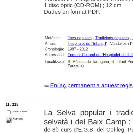
1 disc òptic (CD-ROM) ; 12 cm
Dades en format PDF.
Matèries:
Jocs populars
;
Tradicions populars
;
Àmbit:
Hospitalet de l'Infant, l'
- Vandellòs i l'
Cronologia:
1987 - 2012
Autors add.:
Foment Cultural de l'Hospitalet de l'In
Localització:
B. Pública de Tarragona; B. Infant Pere
Fatarella)
Enllaç permanent a aquest regis
11 / 225
La Selva popular i tradic
seleccionar
imprimir
selvatà i del Baix Camp :
de 8è curs d'E.G.B. del Col·legi Pú