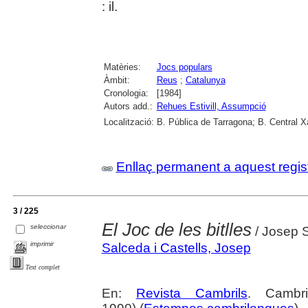
: il.
Matèries:
Jocs populars
Àmbit:
Reus
;
Catalunya
Cronologia:
[1984]
Autors add.:
Rehues Estivill, Assumpció
Localització:
B. Pública de Tarragona; B. Central 
Enllaç permanent a aquest regis
3 / 225
El Joc de les bitlles
seleccionar
/ Josep S
imprimir
Salceda i Castells, Josep
Text complet
En:
Revista Cambrils
. Cambr