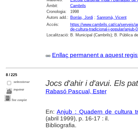
Àmbit:
Cambrils
Cronologia:
1998
Autors add.:
Borràs, Jordi
;
Sanromà, Vicent
Accés:
https://www.cambrils.cat/ca/serveis/ar
de-cultura-tradicional-i-popular/anjub-
Localització:
B. Municipal (Cambrils); B. Pública d
Enllaç permanent a aquest regis
8 / 225
Jocs d'ahir i d'avui. Els p
seleccionar
imprimir
Rabasó Pascual, Ester
Text complet
En:
Anjub : Quadern de cultura tr
(abril 1999), p. 16-17 : il.
Bibliografia.