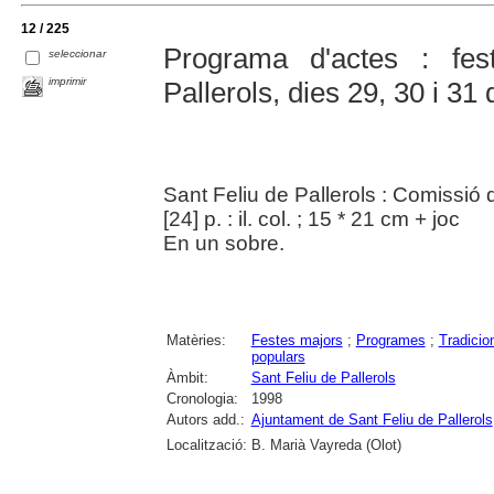
12 / 225
Programa d'actes : fe
seleccionar
imprimir
Pallerols, dies 29, 30 i 31
Sant Feliu de Pallerols : Comissió
[24] p. : il. col. ; 15 * 21 cm + joc
En un sobre.
Matèries:
Festes majors
;
Programes
;
Tradicio
populars
Àmbit:
Sant Feliu de Pallerols
Cronologia:
1998
Autors add.:
Ajuntament de Sant Feliu de Pallerols
Localització:
B. Marià Vayreda (Olot)