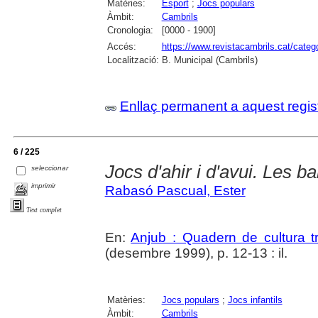
Matèries:
Esport
;
Jocs populars
Àmbit:
Cambrils
Cronologia:
[0000 - 1900]
Accés:
https://www.revistacambrils.cat/cate
Localització:
B. Municipal (Cambrils)
Enllaç permanent a aquest regis
6 / 225
Jocs d'ahir i d'avui. Les b
seleccionar
imprimir
Rabasó Pascual, Ester
Text complet
En:
Anjub : Quadern de cultura tr
(desembre 1999), p. 12-13 : il.
Matèries:
Jocs populars
;
Jocs infantils
Àmbit:
Cambrils