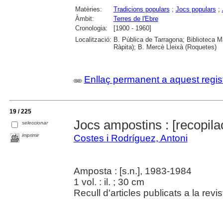
Matèries:
Tradicions populars
;
Jocs populars
;
Àmbit:
Terres de l'Ebre
Cronologia:
[1900 - 1960]
Localització:
B. Pública de Tarragona; Biblioteca M
Ràpita); B. Mercè Lleixà (Roquetes)
Enllaç permanent a aquest regis
19 / 225
Jocs ampostins : [recopila
seleccionar
imprimir
Costes i Rodríguez, Antoni
Amposta : [s.n.], 1983-1984
1 vol. : il. ; 30 cm
Recull d'articles publicats a la re