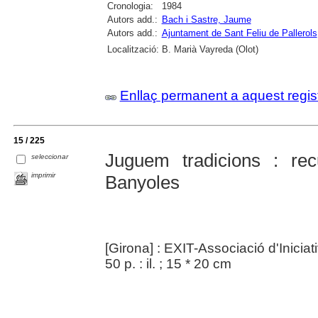
Cronologia:
1984
Autors add.:
Bach i Sastre, Jaume
Autors add.:
Ajuntament de Sant Feliu de Pallerols
Localització:
B. Marià Vayreda (Olot)
Enllaç permanent a aquest regis
15 / 225
Juguem tradicions : rec
seleccionar
imprimir
Banyoles
[Girona] : EXIT-Associació d'Iniciat
50 p. : il. ; 15 * 20 cm