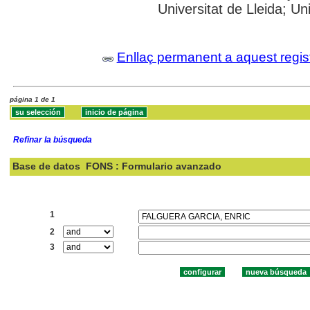
Universitat de Lleida; Un
Enllaç permanent a aquest regis
página 1 de 1
Refinar la búsqueda
Base de datos
FONS : Formulario avanzado
Buscar:
1
2
3