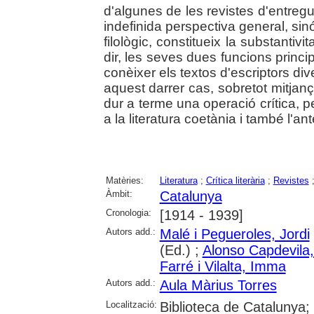
d'algunes de les revistes d'entregu
indefinida perspectiva general, sinó
filològic, constitueix la substantiv
dir, les seves dues funcions principa
conèixer els textos d'escriptors di
aquest darrer cas, sobretot mitjanç
dur a terme una operació crítica, pe
a la literatura coetània i també l'ant
Matèries:
Literatura
;
Crítica literària
;
Revistes
Àmbit:
Catalunya
Cronologia:
[1914 - 1939]
Autors add.:
Malé i Pegueroles, Jordi
(Ed.) ;
Alonso Capdevila
Farré i Vilalta, Imma
Autors add.:
Aula Màrius Torres
Localització:
Biblioteca de Catalunya;