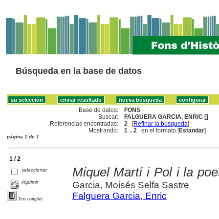
Búsqueda en la base de datos
Base de datos:
FONS
Buscar:
FALGUERA GARCIA, ENRIC []
Referencias encontradas:
2
[
Refinar la búsqueda
]
Mostrando:
1 .. 2
en el formato [
Estandar
]
página 1 de 1
1 / 2
Miquel Martí i Pol i la poe
seleccionar
imprimir
Garcia, Moisés Selfa Sastre
Falguera Garcia, Enric
Text complet