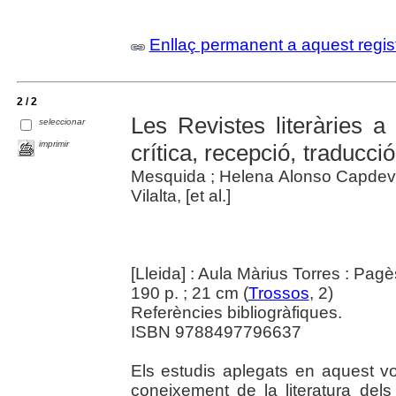
Enllaç permanent a aquest regis
2 / 2
Les Revistes literàries a
seleccionar
imprimir
crítica, recepció, traducció
Mesquida ; Helena Alonso Capdevi
Vilalta, [et al.]
[Lleida] : Aula Màrius Torres : Pag
190 p. ; 21 cm (
Trossos
, 2)
Referències bibliogràfiques.
ISBN 9788497796637
Els estudis aplegats en aquest vo
coneixement de la literatura dels 