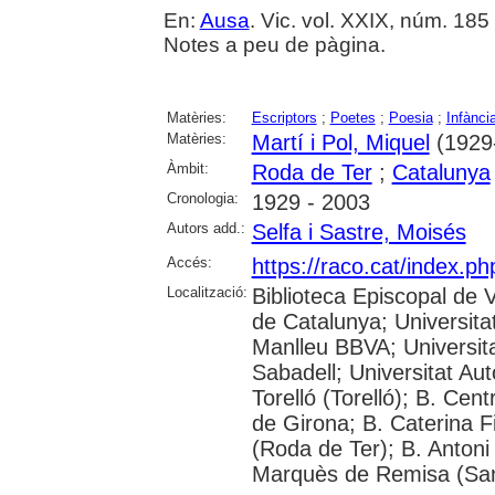
En:
Ausa
. Vic. vol. XXIX, núm. 185
Notes a peu de pàgina.
Matèries:
Escriptors
;
Poetes
;
Poesia
;
Infànci
Matèries:
Martí i Pol, Miquel
(1929
Àmbit:
Roda de Ter
;
Catalunya
Cronologia:
1929 - 2003
Autors add.:
Selfa i Sastre, Moisés
Accés:
https://raco.cat/index.p
Localització:
Biblioteca Episcopal de V
de Catalunya; Universita
Manlleu BBVA; Universitat 
Sabadell; Universitat Au
Torelló (Torelló); B. Cen
de Girona; B. Caterina 
(Roda de Ter); B. Antoni 
Marquès de Remisa (Sant