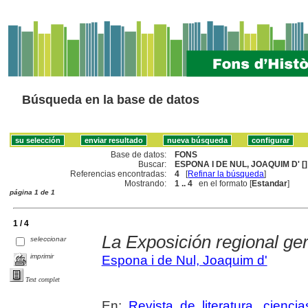
Búsqueda en la base de datos
Base de datos:
FONS
Buscar:
ESPONA I DE NUL, JOAQUIM D' []
Referencias encontradas:
4
[
Refinar la búsqueda
]
Mostrando:
1 .. 4
en el formato [
Estandar
]
página 1 de 1
1 / 4
La Exposición regional g
seleccionar
imprimir
Espona i de Nul, Joaquim d'
Text complet
En:
Revista de literatura, cienc