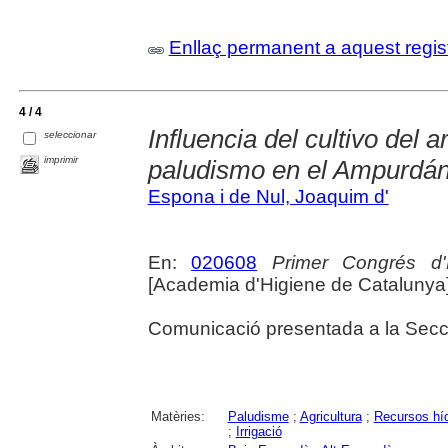
Enllaç permanent a aquest regis
4 / 4
Influencia del cultivo del 
seleccionar
imprimir
paludismo en el Ampurdá
Espona i de Nul, Joaquim d'
En:
020608
Primer Congrés d'
[Academia d'Higiene de Catalunya],
Comunicació presentada a la Secció
Matèries:
Paludisme
;
Agricultura
;
Recursos híd
;
Irrigació