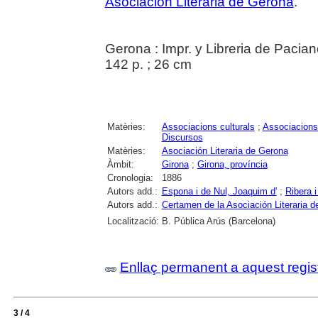
Asociación Literaria de Gerona
.
Gerona : Impr. y Libreria de Pacia
142 p. ; 26 cm
Matèries:
Associacions culturals
;
Associacions 
Discursos
Matèries:
Asociación Literaria de Gerona
Àmbit:
Girona
;
Girona, província
Cronologia:
1886
Autors add.:
Espona i de Nul, Joaquim d'
;
Ribera i
Autors add.:
Certamen de la Asociación Literaria 
Localització:
B. Pública Arús (Barcelona)
Enllaç permanent a aquest regis
3 / 4