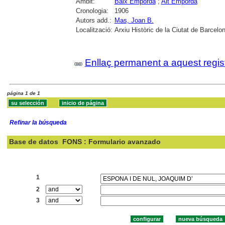
Àmbit:
Baix Empordà
;
Alt Empordà
Cronologia:
1906
Autors add.:
Mas, Joan B.
Localització:
Arxiu Històric de la Ciutat de Barcelo
Enllaç permanent a aquest regis
página 1 de 1
Refinar la búsqueda
Base de datos
FONS : Formulario avanzado
Buscar:
1
2
3