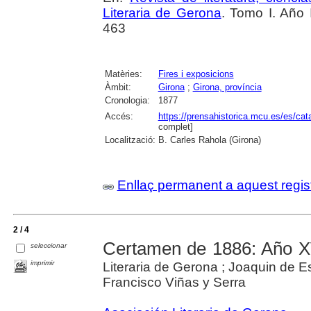
Literaria de Gerona
. Tomo I. Año 
463
Matèries:
Fires i exposicions
Àmbit:
Girona
;
Girona, província
Cronologia:
1877
Accés:
https://prensahistorica.mcu.es/es/c
complet]
Localització:
B. Carles Rahola (Girona)
Enllaç permanent a aquest regis
2 / 4
Certamen de 1886: Año XV
seleccionar
imprimir
Literaria de Gerona ; Joaquin de E
Francisco Viñas y Serra