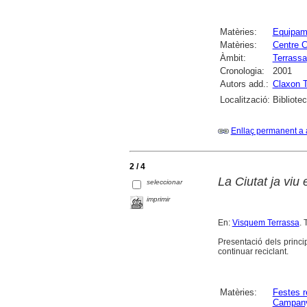
Matèries:
Equipame
Matèries:
Centre C
Àmbit:
Terrassa
Cronologia:
2001
Autors add.:
Claxon T
Localització:
Bibliote
Enllaç permanent a 
2 / 4
La Ciutat ja viu 
seleccionar
imprimir
En:
Visquem Terrassa
. 
Presentació dels princip
continuar reciclant.
Matèries:
Festes r
Campanye