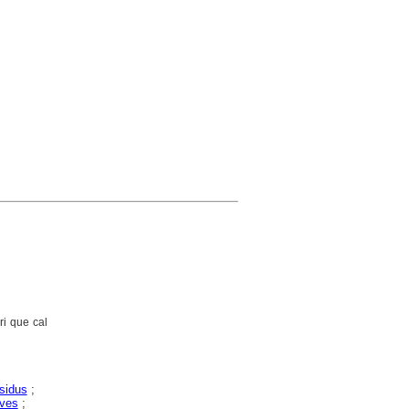
ri que cal
sidus
;
ives
;