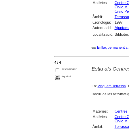
Matèries:
Centre C
Cívic M.
Cívic Pr
Àmbit:
Terrassa
Cronologia:
1997
Autors add.:
Ajuntame
Localització:
Bibliote
Enllaç permanent a 
4 / 4
Estiu als Centre
seleccionar
imprimir
En:
Visquem Terrassa
. 
Recull de les activitats 
Matèries:
Centres 
Matèries:
Centre C
Cívic M.
Àmbit:
Terrassa