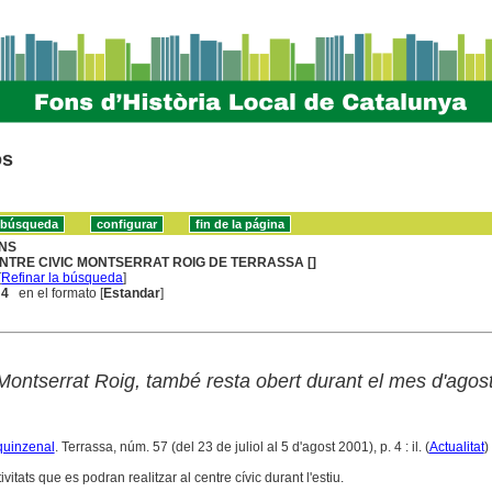
os
NS
NTRE CIVIC MONTSERRAT ROIG DE TERRASSA []
[
Refinar la búsqueda
]
 4
en el formato [
Estandar
]
Montserrat Roig, també resta obert durant el mes d'agos
 quinzenal
. Terrassa, núm. 57 (del 23 de juliol al 5 d'agost 2001), p. 4 : il. (
Actualitat
)
ivitats que es podran realitzar al centre cívic durant l'estiu.