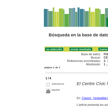
Búsqueda en la base de dat
Base de datos:
FO
Buscar:
CE
Referencias encontradas:
4
Mostrando:
1 ..
página 1 de 1
1 / 4
El Centre Cívic 
seleccionar
imprimir
En:
Claxon : l'actualitat
L'article presenta les act