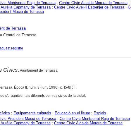
ívic Montserrat Roig de Terrassa
;
Centre Cívic Alcalde Morera de Terrassa
;
 Aurèlia Capmany de Terrassa
;
Centre Cívic Avel·lí Estrenjer de Terrassa
;
C
esident Macià de Terrassa
nt de Terrassa
ca Central de Terrassa
aquest registre
s Cívics
/ Ajuntament de Terrassa
Terrassa. Època II, núm. 3 (juny 1996), p. [5-8] : il.
que s'organitzen als diferents centres cívics de la ciutat.
cívics
;
Equipaments culturals
;
Educació en el lleure
;
Esplais
ívic President Macià de Terrassa
;
Centre Cívic Montserrat Roig de Terrassa
 Aurèlia Capmany de Terrassa
;
Centre Cívic Alcalde Morera de Terrassa