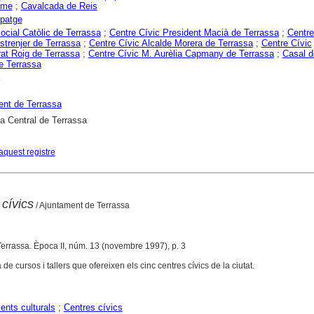
sme
;
Cavalcada de Reis
 patge
ocial Catòlic de Terrassa
;
Centre Cívic President Macià de Terrassa
;
Centre
Estrenjer de Terrassa
;
Centre Cívic Alcalde Morera de Terrassa
;
Centre Cívic
at Roig de Terrassa
;
Centre Cívic M. Aurèlia Capmany de Terrassa
;
Casal 
e Terrassa
nt de Terrassa
ca Central de Terrassa
aquest registre
 cívics
/ Ajuntament de Terrassa
Terrassa. Època II, núm. 13 (novembre 1997), p. 3
a de cursos i tallers que ofereixen els cinc centres cívics de la ciutat.
nts culturals
;
Centres cívics