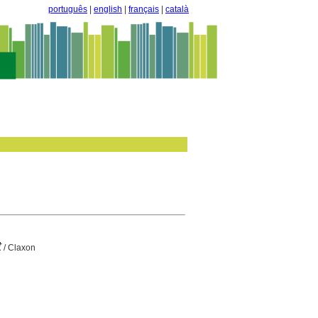
português
|
english
|
français
|
català
t
/ Claxon