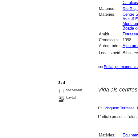
Catolici
Matèries:
Xiu-Xiu,
Matèries:
Centre S
Avel·lí 
Montserr
Boada d
Àmbit:
Terrassa
Cronologia:
1998
Autors add.:
Ajuntame
Localització:
Bibliote
Enllaç permanent a 
3 / 4
Vida als centres
seleccionar
imprimir
En:
Visquem Terrassa
. 
L'article presenta l'ofert
Matèries:
Equipame