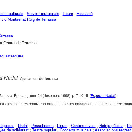
nts culturals
;
Serveis municipals
;
Lleure
;
Educació
ívic Montserrat Roig de Terrassa
errassa
ca Central de Terrassa
aquest registre
el Nadal
/ Ajuntament de Terrassa
Terrassa. Època II, núm. 24 (desembre 1998), p. 7-10 : il. (
Especial Nadal
)
als actes que es realitzaran durant les festes nadalenques a la ciutat i recordato
eligioses
;
Nadal
;
Pessebrisme
;
Lleure
;
Centres cívics
;
Neteja pública
;
Re
s de solidaritat
;
Teatre popular
;
Concerts musicals
;
Associacions recreat