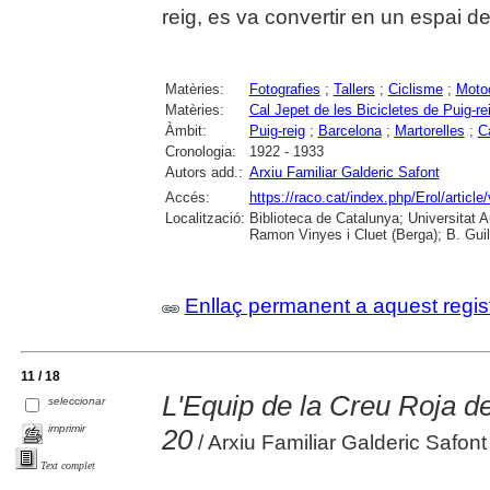
reig, es va convertir en un espai d
Matèries:
Fotografies
;
Tallers
;
Ciclisme
;
Moto
Matèries:
Cal Jepet de les Bicicletes de Puig-re
Àmbit:
Puig-reig
;
Barcelona
;
Martorelles
;
C
Cronologia:
1922 - 1933
Autors add.:
Arxiu Familiar Galderic Safont
Accés:
https://raco.cat/index.php/Erol/articl
Localització:
Biblioteca de Catalunya; Universitat
Ramon Vinyes i Cluet (Berga); B. Guil
Enllaç permanent a aquest regis
11 / 18
L'Equip de la Creu Roja 
seleccionar
imprimir
20
/ Arxiu Familiar Galderic Safont
Text complet