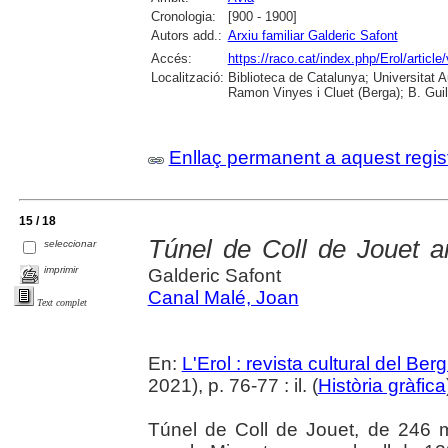
Cronologia:
[900 - 1900]
Autors add.:
Arxiu familiar Galderic Safont
Accés:
https://raco.cat/index.php/Erol/articl
Localització:
Biblioteca de Catalunya; Universitat
Ramon Vinyes i Cluet (Berga); B. Guil
Enllaç permanent a aquest regis
15 / 18
Túnel de Coll de Jouet 
seleccionar
imprimir
Galderic Safont
Canal Malé, Joan
Text complet
En:
L'Erol : revista cultural del Be
2021), p. 76-77 : il. (
Història gràfica
Túnel de Coll de Jouet, de 246 