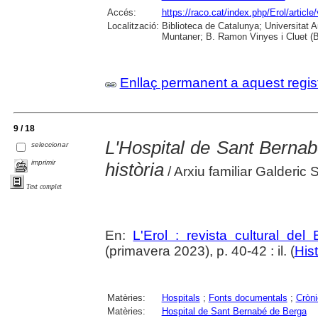
Accés:
https://raco.cat/index.php/Erol/articl
Localització:
Biblioteca de Catalunya; Universitat 
Muntaner; B. Ramon Vinyes i Cluet (B
Enllaç permanent a aquest regis
9 / 18
L'Hospital de Sant Bernabé
seleccionar
imprimir
història
/ Arxiu familiar Galderic 
Text complet
En:
L'Erol : revista cultural del
(primavera 2023), p. 40-42 : il. (
Hist
Matèries:
Hospitals
;
Fonts documentals
;
Cròni
Matèries:
Hospital de Sant Bernabé de Berga