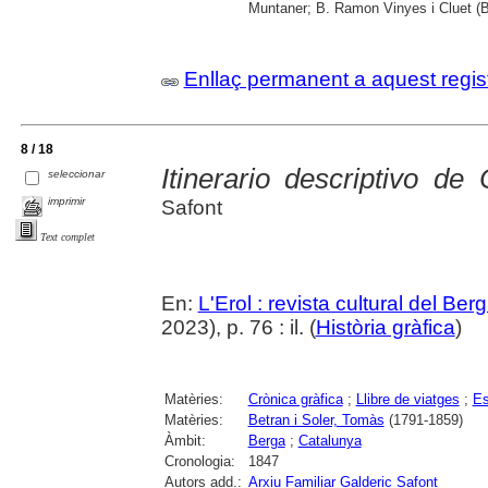
Muntaner; B. Ramon Vinyes i Cluet (B
Enllaç permanent a aquest regis
8 / 18
Itinerario descriptivo de
seleccionar
imprimir
Safont
Text complet
En:
L'Erol : revista cultural del Be
2023), p. 76 : il. (
Història gràfica
)
Matèries:
Crònica gràfica
;
Llibre de viatges
;
Es
Matèries:
Betran i Soler, Tomàs
(1791-1859)
Àmbit:
Berga
;
Catalunya
Cronologia:
1847
Autors add.:
Arxiu Familiar Galderic Safont