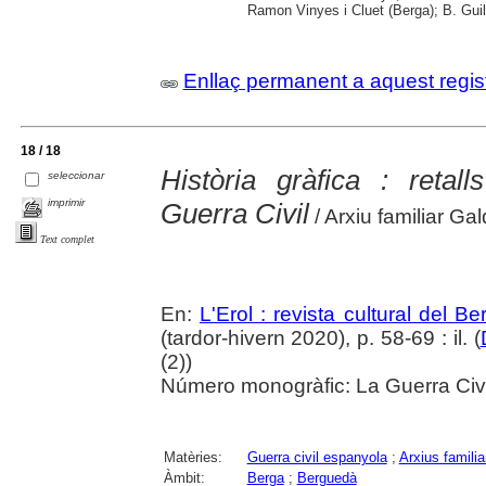
Ramon Vinyes i Cluet (Berga); B. Guil
Enllaç permanent a aquest regis
18 / 18
Història gràfica : retal
seleccionar
imprimir
Guerra Civil
/ Arxiu familiar Ga
Text complet
En:
L'Erol : revista cultural del B
(tardor-hivern 2020), p. 58-69 : il. (
(2))
Número monogràfic: La Guerra Civil
Matèries:
Guerra civil espanyola
;
Arxius familia
Àmbit:
Berga
;
Berguedà