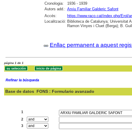
Cronologia:
1936 - 1939
Autors add.:
Arxiu Familiar Galderic Safont
Accés:
https://www.raco.cat/index.php/Erol/a
Localització:
Biblioteca de Catalunya; Universitat
Ramon Vinyes i Cluet (Berga); B. Guil
Enllaç permanent a aquest regis
página 1 de 1
Refinar la búsqueda
Base de datos
FONS : Formulario avanzado
Buscar:
1
2
3