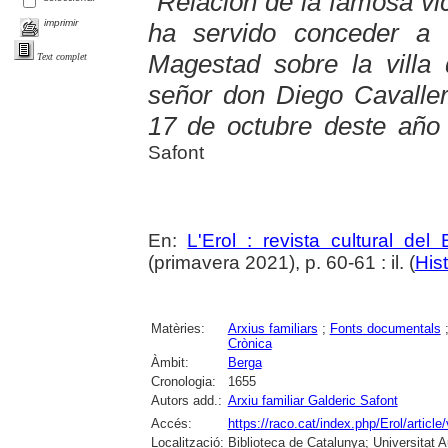
"Relación de la famosa vi
imprimir
ha servido conceder a 
Magestad sobre la villa
Text complet
señor don Diego Cavallero
17 de octubre deste año
Safont
En:
L'Erol : revista cultural del
(primavera 2021), p. 60-61 : il. (
Hist
Matèries:
Arxius familiars
;
Fonts documentals
Crònica
Àmbit:
Berga
Cronologia:
1655
Autors add.:
Arxiu familiar Galderic Safont
Accés:
https://raco.cat/index.php/Erol/articl
Localització:
Biblioteca de Catalunya; Universitat