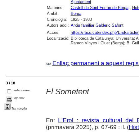
Ajuntament
Matèries:
Castell de Sant Ferran de Berga
;
Hot
Àmbit:
Berga
Cronologia:
1925 - 1983
Autors add.:
Arxiu familiar Galderic Safont
Accés:
https://raco.cat/index.php/Erol/artic
Localització:
Biblioteca de Catalunya; Universitat
Ramon Vinyes i Cluet (Berga); B. Guil
Enllaç permanent a aquest regis
3 / 18
El Sometent
seleccionar
imprimir
Text complet
En:
L'Erol : revista cultural del
(primavera 2025), p. 67-69 : il. (
Hist