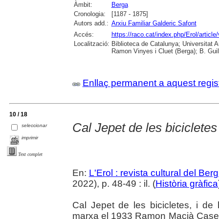
Àmbit:
Berga
Cronologia:
[1187 - 1875]
Autors add.:
Arxiu Familiar Galderic Safont
Accés:
https://raco.cat/index.php/Erol/articl
Localització:
Biblioteca de Catalunya; Universitat
Ramon Vinyes i Cluet (Berga); B. Guil
Enllaç permanent a aquest regis
10 / 18
Cal Jepet de les bicicletes
seleccionar
imprimir
Text complet
En:
L'Erol : revista cultural del Be
2022), p. 48-49 : il. (
Història gràfica
Cal Jepet de les bicicletes, i de
marxa el 1933 Ramon Macià Casell