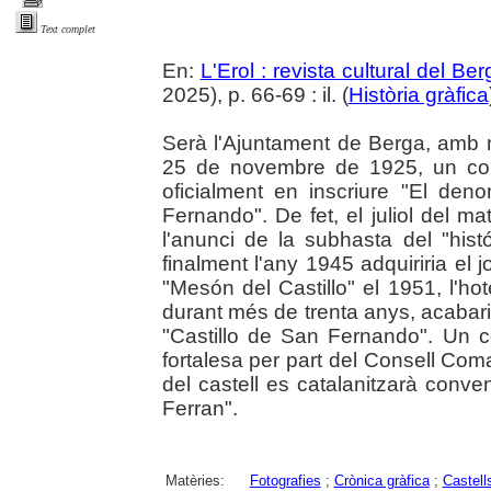
Text complet
En:
L'Erol : revista cultural del Be
2025), p. 66-69 : il. (
Història gràfica
Serà l'Ajuntament de Berga, amb m
25 de novembre de 1925, un cop a
oficialment en inscriure "El de
Fernando". De fet, el juliol del ma
l'anunci de la subhasta del "his
finalment l'any 1945 adquiriria el j
"Mesón del Castillo" el 1951, l'hot
durant més de trenta anys, acabar
"Castillo de San Fernando". Un co
fortalesa per part del Consell Com
del castell es catalanitzarà conv
Ferran".
Matèries:
Fotografies
;
Crònica gràfica
;
Castell