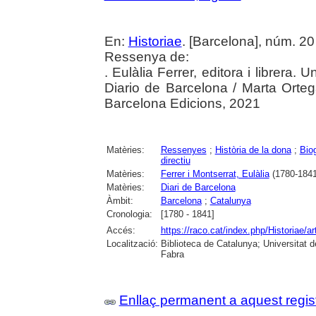
En:
Historiae
. [Barcelona], núm. 20
Ressenya de:
. Eulàlia Ferrer, editora i librera. 
Diario de Barcelona / Marta Orteg
Barcelona Edicions, 2021
Matèries:
Ressenyes
;
Història de la dona
;
Biog
directiu
Matèries:
Ferrer i Montserrat, Eulàlia
(1780-1841
Matèries:
Diari de Barcelona
Àmbit:
Barcelona
;
Catalunya
Cronologia:
[1780 - 1841]
Accés:
https://raco.cat/index.php/Historiae/a
Localització:
Biblioteca de Catalunya; Universitat 
Fabra
Enllaç permanent a aquest regis