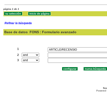
página 1 de 1
Refinar la búsqueda
Base de datos
FONS : Formulario avanzado
Buscar:
1
2
3
Sea
Powered