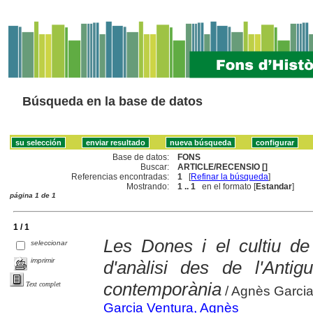
Búsqueda en la base de datos
Base de datos:
FONS
Buscar:
ARTICLE/RECENSIO []
Referencias encontradas:
1
[
Refinar la búsqueda
]
Mostrando:
1 .. 1
en el formato [
Estandar
]
página 1 de 1
1 / 1
Les Dones i el cultiu de 
seleccionar
imprimir
d'anàlisi des de l'Antig
contemporània
Text complet
/ Agnès Garcia
Garcia Ventura, Agnès