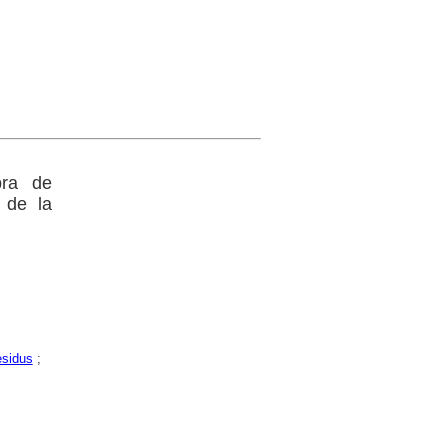
bra de
 de la
esidus
;