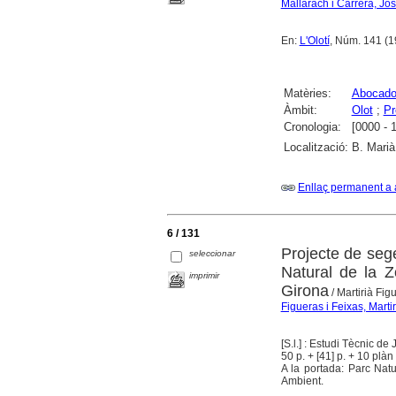
Mallarach i Carrera, Jo
En:
L'Olotí
, Núm. 141 (1
Matèries:
Abocador
Àmbit:
Olot
;
Pr
Cronologia:
[0000 - 
Localització:
B. Marià
Enllaç permanent a 
6 / 131
Projecte de sege
seleccionar
Natural de la Z
imprimir
Girona
/ Martirià Fig
Figueras i Feixas, Martir
[S.l.] : Estudi Tècnic de
50 p. + [41] p. + 10 plàn
A la portada: Parc Nat
Ambient.