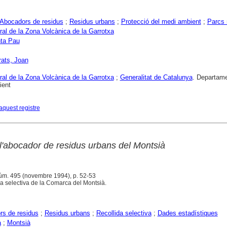
Abocadors de residus
;
Residus urbans
;
Protecció del medi ambient
;
Parcs 
ral de la Zona Volcànica de la Garrotxa
ta Pau
rats, Joan
ral de la Zona Volcànica de la Garrotxa
;
Generalitat de Catalunya
. Departam
ient
aquest registre
 l'abocador de residus urbans del Montsià
úm. 495 (novembre 1994), p. 52-53
da selectiva de la Comarca del Montsià.
s de residus
;
Residus urbans
;
Recollida selectiva
;
Dades estadístiques
a
;
Montsià