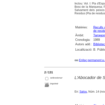
Inclou: Vol. I: Pla d'Es
Bosc de la Marquesa; Por
Salvament dels peixos d
Residus (Pla de residus
Matèries:
Reculls
de resid
Àmbit:
Tarragon
Cronologia:
1989
Autors add.:
Bibliote
Localització:
B. Públi
Enllaç permanent a 
2 / 131
L'Abocador de S
seleccionar
imprimir
En:
Salou
, Núm. 14 (nov