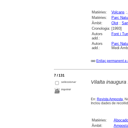
Matèries:
Volcans
;
Matèries:
Parc Natu
Àmbit:
Olot
;
San
Cronologia:
[1993]
Autors
Font i Tur
add.:
Autors
Parc Natu
add.:
Medi Amb
Enllaç permanent a 
7 / 131
Vilalta inaugura
seleccionar
imprimir
En:
Revista Amposta
, N
Inclou dades de recolli
Matèries:
Abocador
Àmbit:
Ampost