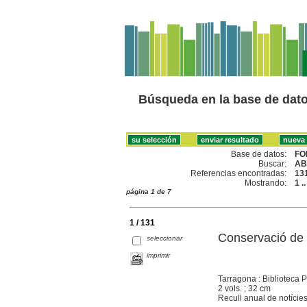
Búsqueda en la base de dat
Base de datos:
FO
Buscar:
AB
Referencias encontradas:
13
Mostrando:
1 .
página 1 de 7
1 / 131
Conservació de l
seleccionar
imprimir
Tarragona : Biblioteca 
2 vols. ; 32 cm
Recull anual de notícies