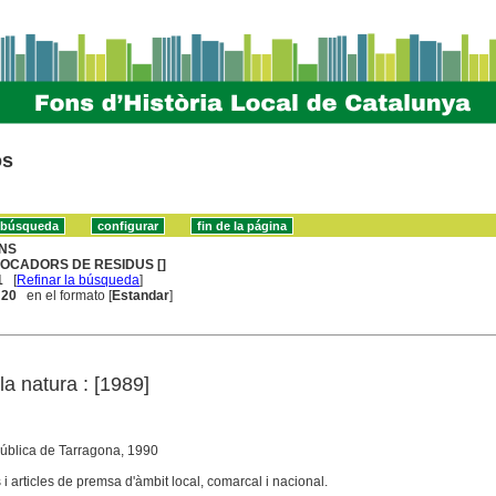
os
NS
OCADORS DE RESIDUS []
1
[
Refinar la búsqueda
]
. 20
en el formato [
Estandar
]
a natura : [1989]
Pública de Tarragona, 1990
 i articles de premsa d'àmbit local, comarcal i nacional.