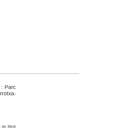
 : Parc
rotxa-
t de Medi