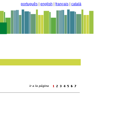
português
|
english
|
français
|
català
ir a la página