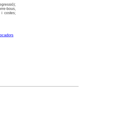
egressió);
orre-bous,
 i costes;
ocadors