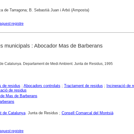
ca de Tarragona; B. Sebastià Juan i Arbó (Amposta)
aquest registre
us municipals : Abocador Mas de Barberans
t de Catalunya. Departament de Medi Ambient. Junta de Residus, 1995
 de residus
;
Abocadors controlats
;
Tractament de residus
;
Incineració de r
ació de residus
 de Mas de Barberans
arberans
at de Catalunya
. Junta de Residus ;
Consell Comarcal del Montsià
aquest registre