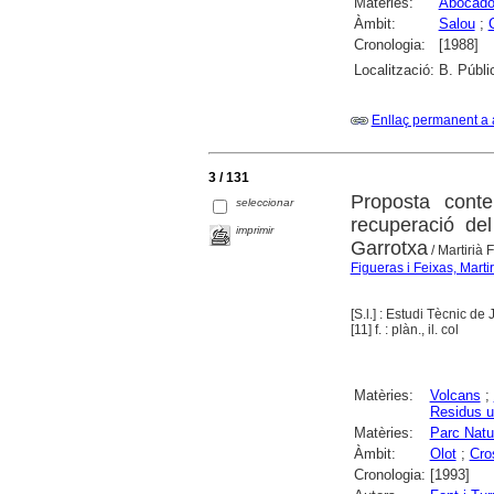
Matèries:
Abocador
Àmbit:
Salou
;
Cronologia:
[1988]
Localització:
B. Públi
Enllaç permanent a 
3 / 131
Proposta conte
seleccionar
recuperació de
imprimir
Garrotxa
/ Martirià 
Figueras i Feixas, Martir
[S.l.] : Estudi Tècnic de
[11] f. : plàn., il. col
Matèries:
Volcans
;
Residus u
Matèries:
Parc Natu
Àmbit:
Olot
;
Cro
Cronologia:
[1993]