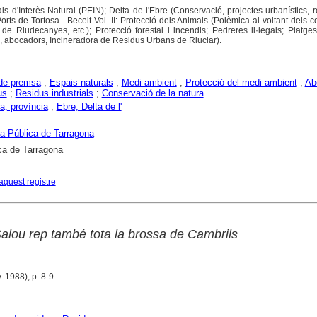
pais d'Interès Natural (PEIN); Delta de l'Ebre (Conservació, projectes urbanístics, r
ts de Tortosa - Beceit Vol. II: Protecció dels Animals (Polèmica al voltant dels c
e Riudecanyes, etc.); Protecció forestal i incendis; Pedreres il·legals; Platges
, abocadors, Incineradora de Residus Urbans de Riuclar).
 de premsa
;
Espais naturals
;
Medi ambient
;
Protecció del medi ambient
;
Ab
us
;
Residus industrials
;
Conservació de la natura
a, província
;
Ebre, Delta de l'
ca Pública de Tarragona
ca de Tarragona
aquest registre
alou rep també tota la brossa de Cambrils
. 1988), p. 8-9