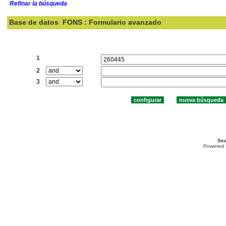
Refinar la búsqueda
Base de datos
FONS : Formulario avanzado
Buscar:
1
2
3
Sea
Powered