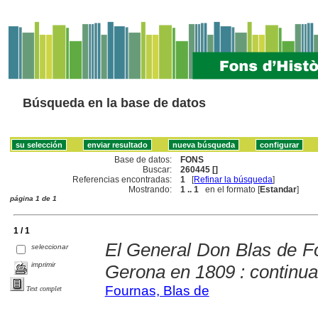
Búsqueda en la base de datos
Base de datos:
FONS
Buscar:
260445 []
Referencias encontradas:
1
[
Refinar la búsqueda
]
Mostrando:
1 .. 1
en el formato [
Estandar
]
página 1 de 1
1 / 1
El General Don Blas de Fou
seleccionar
imprimir
Gerona en 1809 : continua
Fournas, Blas de
Text complet