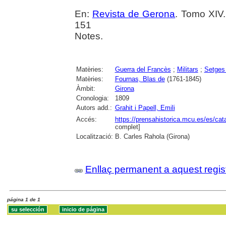
En:
Revista de Gerona
. Tomo XIV
151
Notes.
Matèries:
Guerra del Francès
;
Militars
;
Setges
Matèries:
Fournas, Blas de
(1761-1845)
Àmbit:
Girona
Cronologia:
1809
Autors add.:
Grahit i Papell, Emili
Accés:
https://prensahistorica.mcu.es/es/c
complet]
Localització:
B. Carles Rahola (Girona)
Enllaç permanent a aquest regis
página 1 de 1