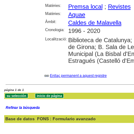
Matèries:
Premsa local
;
Revistes
Matèries:
Aquae
Àmbit:
Caldes de Malavella
Cronologia:
1996 - 2020
Localització:
Biblioteca de Catalunya; 
de Girona; B. Sala de Le
Municipal (La Bisbal d'
Estragués (Castelló d'E
Enllaç permanent a aquest registre
página 1 de 1
Refinar la búsqueda
Base de datos
FONS : Formulario avanzado
Buscar: