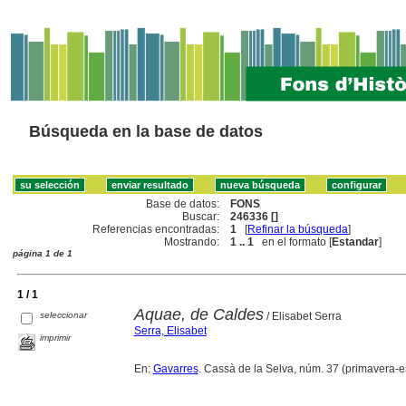
Búsqueda en la base de datos
Base de datos:
FONS
Buscar:
246336 []
Referencias encontradas:
1
[
Refinar la búsqueda
]
Mostrando:
1 .. 1
en el formato [
Estandar
]
página 1 de 1
1 / 1
Aquae, de Caldes
seleccionar
/ Elisabet Serra
Serra, Elisabet
imprimir
En:
Gavarres
. Cassà de la Selva, núm. 37 (primavera-esti