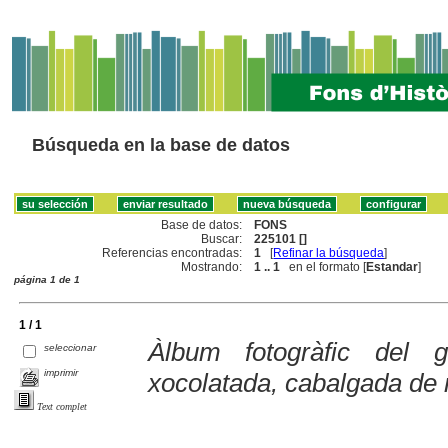
Búsqueda en la base de datos
Base de datos:
FONS
Buscar:
225101 []
Referencias encontradas:
1
[
Refinar la búsqueda
]
Mostrando:
1 .. 1
en el formato [
Estandar
]
página 1 de 1
1 / 1
Àlbum fotogràfic del 
seleccionar
imprimir
xocolatada, cabalgada de 
Text complet