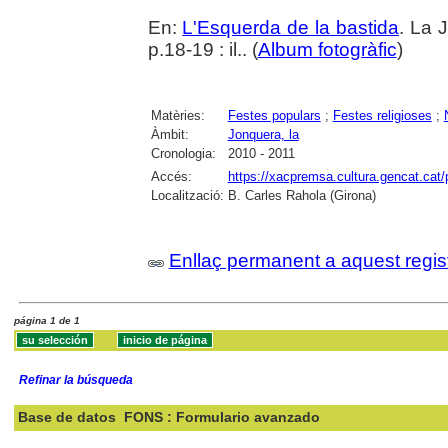
En:
L'Esquerda de la bastida
. La 
p.18-19 : il.. (
Album fotogràfic
)
Matèries:
Festes populars
;
Festes religioses
;
Àmbit:
Jonquera, la
Cronologia:
2010 - 2011
Accés:
https://xacpremsa.cultura.gencat.ca
Localització:
B. Carles Rahola (Girona)
Enllaç permanent a aquest regis
página 1 de 1
Refinar la búsqueda
Base de datos
FONS : Formulario avanzado