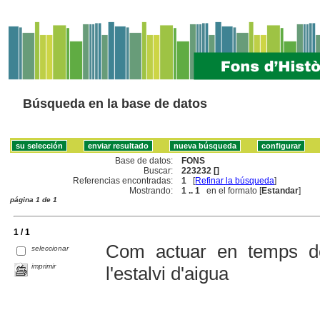
Búsqueda en la base de datos
Base de datos:
FONS
Buscar:
223232 []
Referencias encontradas:
1
[
Refinar la búsqueda
]
Mostrando:
1 .. 1
en el formato [
Estandar
]
página 1 de 1
1 / 1
Com actuar en temps de
seleccionar
imprimir
l'estalvi d'aigua