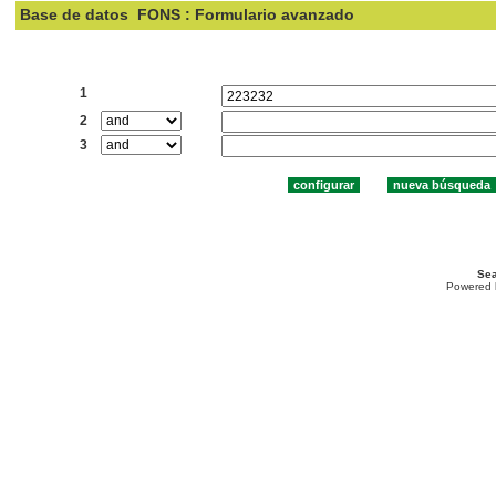
Base de datos
FONS : Formulario avanzado
Buscar:
1
2
3
Sea
Powered