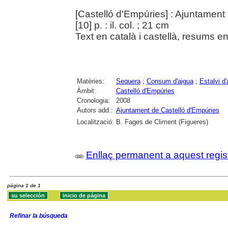
[Castelló d'Empúries] : Ajuntament
[10] p. : il. col. ; 21 cm
Text en català i castellà, resums e
Matèries:
Sequera
;
Consum d'aigua
;
Estalvi d'
Àmbit:
Castelló d'Empúries
Cronologia:
2008
Autors add.:
Ajuntament de Castelló d'Empúries
Localització:
B. Fages de Climent (Figueres)
Enllaç permanent a aquest regis
página 1 de 1
Refinar la búsqueda