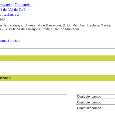
roviària
;
Ferrocarrils
il del Val de Zafán
a
;
Zafán, val
943
ca de Catalunya; Universitat de Barcelona; B. Dr. Mn. Joan Baptista Manyà
); B. Pública de Tarragona; Institut Ramon Muntaner
aquest registre
anzado
en el campo: