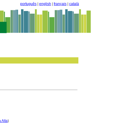
português
|
english
|
français
|
català
a Alta
)