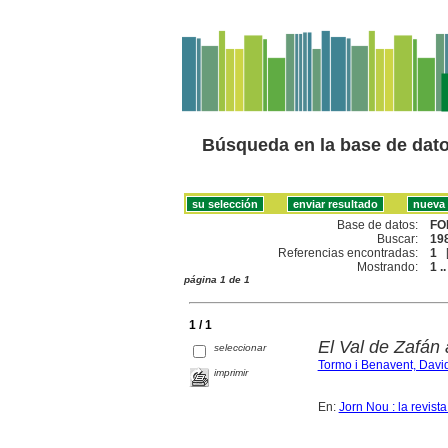
Búsqueda en la base de dat
Base de datos:
FO
Buscar:
198
Referencias encontradas:
1
Mostrando:
1 ..
página 1 de 1
1 / 1
El Val de Zafán 
seleccionar
Tormo i Benavent, Davi
imprimir
En:
Jorn Nou : la revist