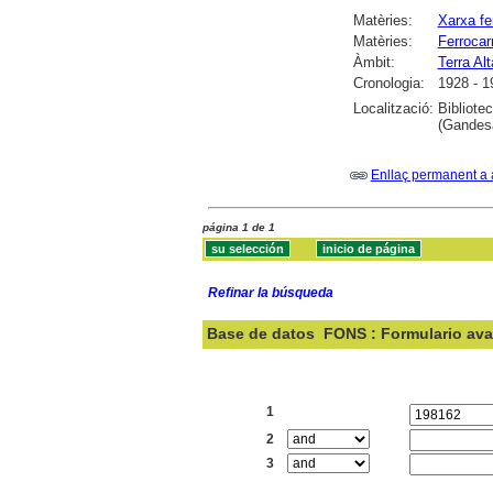
Matèries:
Xarxa fer
Matèries:
Ferrocarr
Àmbit:
Terra Alt
Cronologia:
1928 - 1
Localització:
Bibliote
(Gandesa
Enllaç permanent a 
página 1 de 1
Refinar la búsqueda
Base de datos
FONS : Formulario av
Buscar:
1
2
3