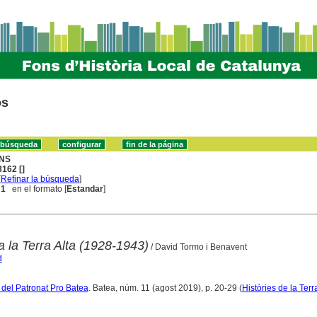
os
NS
162 []
[
Refinar la búsqueda
]
 1
en el formato [
Estandar
]
a la Terra Alta (1928-1943)
/ David Tormo i Benavent
d
a del Patronat Pro Batea
. Batea, núm. 11 (agost 2019), p. 20-29 (
Històries de la Terr