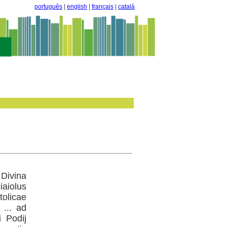
português
|
english
|
français
|
català
Divina
aiolus
olicae
 ... ad
i Podij