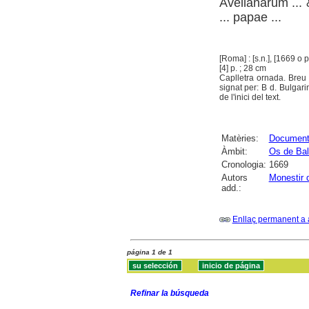
Avellanarum ... 
... papae ...
[Roma] : [s.n.], [1669 o p
[4] p. ; 28 cm
Caplletra ornada. Breu 
signat per: B d. Bulgari
de l'inici del text.
Matèries:
Documenta
Àmbit:
Os de Bal
Cronologia:
1669
Autors
Monestir 
add.:
Enllaç permanent a 
página 1 de 1
Refinar la búsqueda