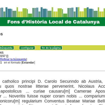
os
NS
157 []
[
Refinar la búsqueda
]
 1
en el formato [
Estandar
]
t catholico principi D. Carolo Secunndo ab Austria, 
u quos nostrae litterae pervenerint, Nicolaus Acci
 apostolicus ... curiae causaru[m] Camerae Apost
or ... Noveritis fuisse nuper coram nobis ... comparium
anonicoru[m] regularium Conventus Beatae Mariae Bell