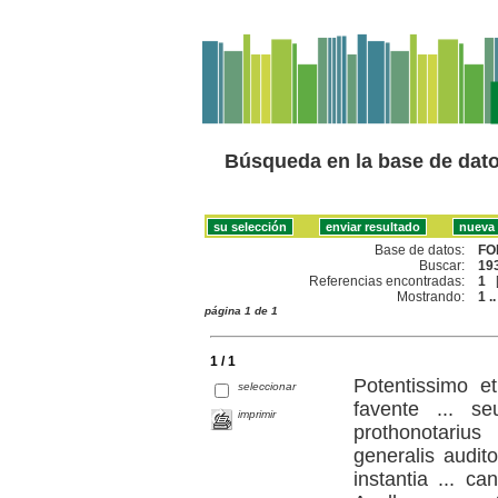
Búsqueda en la base de dat
Base de datos:
FO
Buscar:
193
Referencias encontradas:
1
Mostrando:
1 ..
página 1 de 1
1 / 1
Potentissimo e
seleccionar
favente ... se
imprimir
prothonotarius
generalis audit
instantia ... c