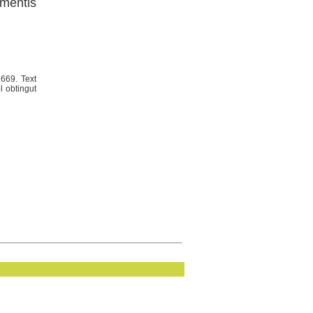
ementis
1669. Text
l obtingut