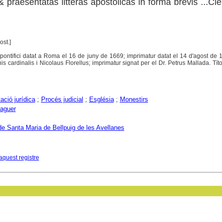
& praesentatas litteras apostolicas in forma brevis ...Cl
ost.]
pontifici datat a Roma el 16 de juny de 1669; imprimatur datat el 14 d'agost de 
nis cardinalis i Nicolaus Florellus; imprimatur signat per el Dr. Petrus Mallada. Títo
ció jurídica
;
Procés judicial
;
Església
;
Monestirs
aguer
de Santa Maria de Bellpuig de les Avellanes
aquest registre