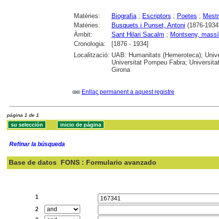
Matèries:
Biografia
;
Escriptors
;
Poetes
;
Mest
Matèries:
Busquets i Punset, Antoni
(1876-1934
Àmbit:
Sant Hilari Sacalm
;
Montseny, massí
Cronologia:
[1876 - 1934]
Localització:
UAB: Humanitats (Hemeroteca); Univer
Universitat Pompeu Fabra; Universitat
Girona
Enllaç permanent a aquest registre
página 1 de 1
Refinar la búsqueda
Base de datos
FONS : Formulario avanzado
Buscar:
1
2