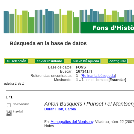
Búsqueda en la base de datos
Base de datos:
FONS
Buscar:
167341 []
Referencias encontradas:
1
[
Refinar la búsqueda
]
Mostrando:
1 .. 1
en el formato [
Estandar
]
página 1 de 1
1 / 1
Anton Busquets i Punset i el Montsen
seleccionar
Duran i Tort, Carola
imprimir
En:
Monografies del Montseny
. Viladrau, núm. 22 (2007) 
Notes.