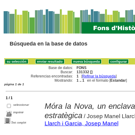
Búsqueda en la base de datos
Base de datos:
FONS
Buscar:
131332 []
Referencias encontradas:
1
[
Refinar la búsqueda
]
Mostrando:
1 .. 1
en el formato [
Estandar
]
página 1 de 1
1 / 1
Móra la Nova, un enclavam
seleccionar
imprimir
estratègica
/ Josep Manel Llarc
Llarch i Garcia, Josep Manel
Text complet