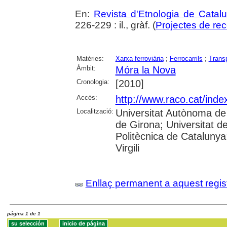
En:
Revista d'Etnologia de Catal
226-229 : il., gràf. (
Projectes de re
Matèries:
Xarxa ferroviària
;
Ferrocarrils
;
Transp
Àmbit:
Móra la Nova
Cronologia:
[2010]
Accés:
http://www.raco.cat/inde
Localització:
Universitat Autònoma de 
de Girona; Universitat de
Politècnica de Catalunya
Virgili
Enllaç permanent a aquest regis
página 1 de 1