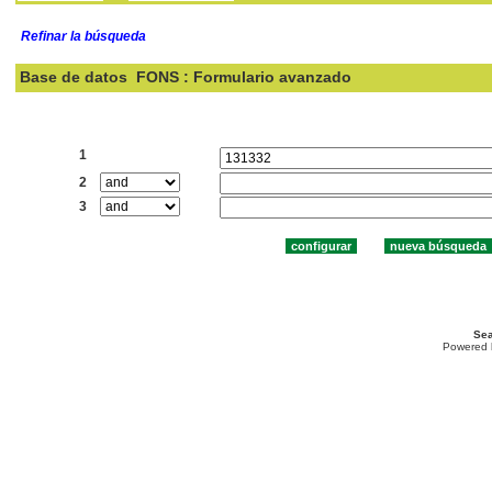
Refinar la búsqueda
Base de datos
FONS : Formulario avanzado
Buscar:
1
2
3
Sea
Powered