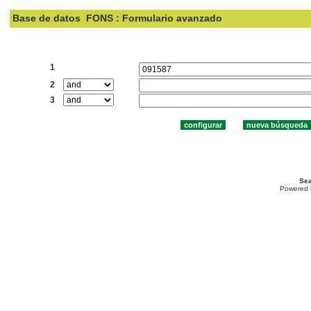
Base de datos
FONS : Formulario avanzado
Buscar:
1
2
3
Sea
Powered