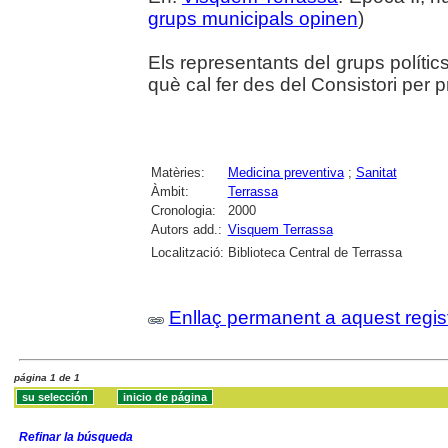
grups municipals opinen
)
Els representants del grups políti
què cal fer des del Consistori per pr
Matèries:
Medicina preventiva
;
Sanitat
Àmbit:
Terrassa
Cronologia:
2000
Autors add.:
Visquem Terrassa
Localització:
Biblioteca Central de Terrassa
Enllaç permanent a aquest regis
página 1 de 1
Refinar la búsqueda