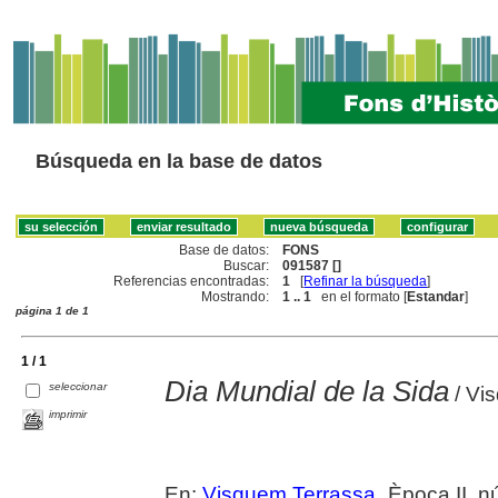
Búsqueda en la base de datos
Base de datos:
FONS
Buscar:
091587 []
Referencias encontradas:
1
[
Refinar la búsqueda
]
Mostrando:
1 .. 1
en el formato [
Estandar
]
página 1 de 1
1 / 1
Dia Mundial de la Sida
seleccionar
/ Vi
imprimir
En:
Visquem Terrassa
. Època II, 