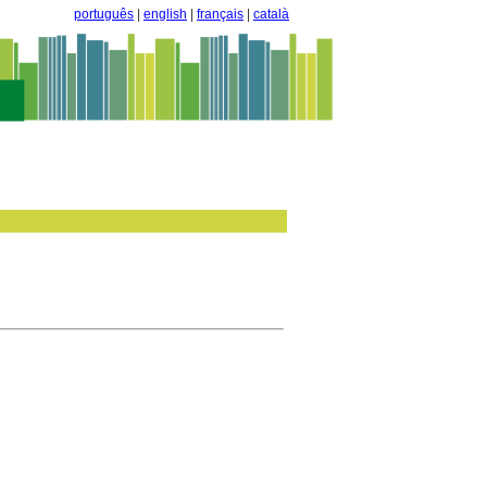
português
|
english
|
français
|
català