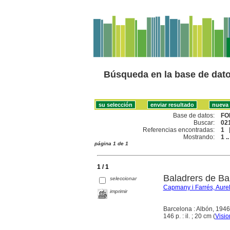
Búsqueda en la base de dat
Base de datos:
FO
Buscar:
021
Referencias encontradas:
1
Mostrando:
1 ..
página 1 de 1
1 / 1
Baladrers de Ba
seleccionar
Capmany i Farrés, Aurel
imprimir
Barcelona : Albón, 1946
146 p. : il. ; 20 cm (
Visio