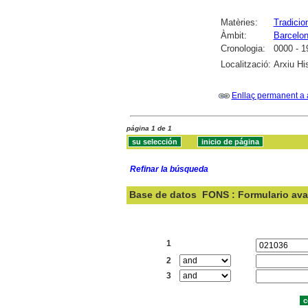
Matèries:
Tradicio
Àmbit:
Barcelo
Cronologia:
0000 - 1
Localització:
Arxiu Hi
Enllaç permanent a 
página 1 de 1
Refinar la búsqueda
Base de datos
FONS : Formulario av
Buscar:
1
2
3