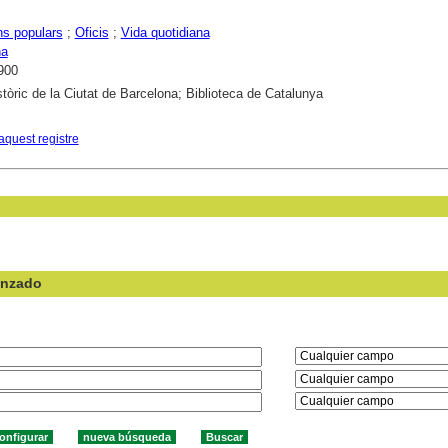
ns populars
;
Oficis
;
Vida quotidiana
na
900
stòric de la Ciutat de Barcelona; Biblioteca de Catalunya
aquest registre
anzado
en el campo: