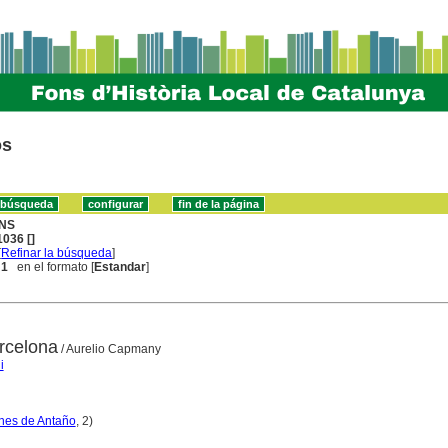
os
NS
036 []
[
Refinar la búsqueda
]
 1
en el formato [
Estandar
]
rcelona
/ Aurelio Capmany
i
nes de Antaño
, 2)