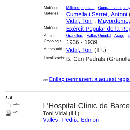
Matèries:
Milícies populars
;
Guerra civil espan
Matèries:
Cumella i Serret, Antoni
(
Vidal, Toni
;
Mayordomo,
Matèries:
Exèrcit Popular de la Re
Àmbit:
Granollers
;
Vallès Oriental
;
Aragó
;
E
Cronologia:
1936 - 1939
Autors add.:
Vidal, Toni
(Il·l.)
Localització:
B. Can Pedrals (Granolle
Enllaç permanent a aquest regis
8 / 8
L'Hospital Clínic de Barcel
select
print
Toni Vidal (Il·l.)
Vallès i Pedrix, Edmon