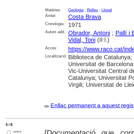
Matèries:
Geologia
;
Relleu
;
Litoral
Àmbit:
Costa Brava
Cronologia:
1971
Autors add.:
Obrador, Antoni
;
Pallí i
Vidal, Toni
(Il·l.)
Accés:
https://www.raco.cat/ind
Localització:
Biblioteca de Catalunya;
Universitat de Barcelona;
Vic-Universitat Central d
Catalunya; Universitat P
Virgili; Universitat de Lle
Enllaç permanent a aquest regis
5 / 8
[Documentació que cor
select