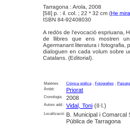
Tarragona : Arola, 2008
[58] p. : il. col. ; 22 * 32 cm (
He mira
ISBN 84-92408030
A redós de l'evocació espriuana, H
de llibres que ens mostren una v
Agermanant literatura i fotografia, 
dialoguen en cada volum sobre un
Catalans. (Editorial).
Matèries:
Crònica gràfica
;
Fotografies
;
Paisat
Àmbit:
Priorat
Cronologia:
2008
Autors add.:
Vidal, Toni
(Il·l.)
Localització:
B. Municipal i Comarcal 
Pública de Tarragona