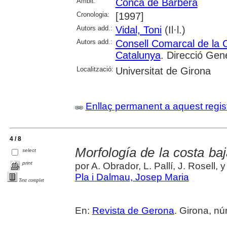
Àmbit:
Conca de Barberà
Cronologia:
[1997]
Autors add.:
Vidal, Toni
(Il·l.)
Autors add.:
Consell Comarcal de la 
Catalunya
. Direcció Gen
Localització:
Universitat de Girona
Enllaç permanent a aquest regis
4 / 8
Morfología de la costa ba
select
print
por A. Obrador, L. Pallí, J. Rosell, y 
Pla i Dalmau, Josep Maria
Text complet
En:
Revista de Gerona
. Girona, núm