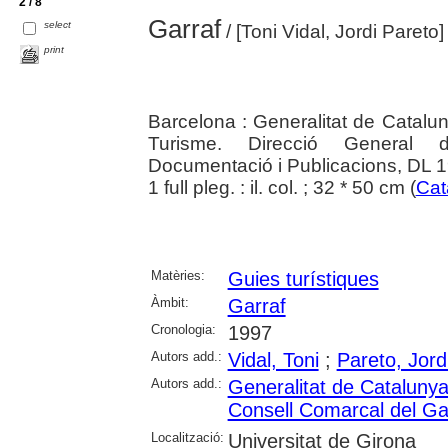
2 / 8
Garraf
select
/ [Toni Vidal, Jordi Pareto]
print
Barcelona : Generalitat de Catalu
Turisme. Direcció General d
Documentació i Publicacions, DL 
1 full pleg. : il. col. ; 32 * 50 cm (
Cat
Matèries:
Guies turístiques
Àmbit:
Garraf
Cronologia:
1997
Autors add.:
Vidal, Toni
;
Pareto, Jord
Autors add.:
Generalitat de Cataluny
Consell Comarcal del Ga
Localització:
Universitat de Girona