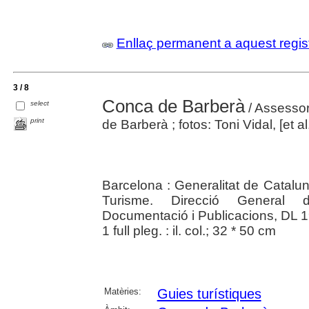
Enllaç permanent a aquest regis
3 / 8
Conca de Barberà
select
/ Assesso
print
de Barberà ; fotos: Toni Vidal, [et al.
Barcelona : Generalitat de Catalu
Turisme. Direcció General d
Documentació i Publicacions, DL 
1 full pleg. : il. col.; 32 * 50 cm
Matèries:
Guies turístiques