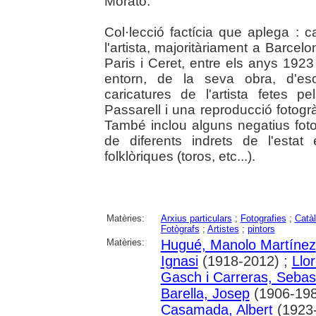
Morató.
Col·lecció factícia que aplega : c
l'artista, majoritàriament a Barce
Paris i Ceret, entre els anys 1923 i
entorn, de la seva obra, d'esc
caricatures de l'artista fetes 
Passarell i una reproducció fotogr
També inclou alguns negatius fotog
de diferents indrets de l'estat
folklòriques (toros, etc...).
Matèries:
Arxius particulars
;
Fotografies
;
Catà
Fotògrafs
;
Artistes
;
pintors
Matèries:
Hugué, Manolo Martínez
Ignasi
(1918-2012) ;
Llo
Gasch i Carreras, Sebas
Barella, Josep
(1906-198
Casamada, Albert
(1923-