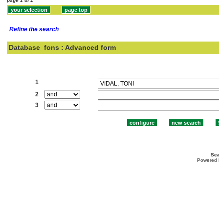
page 1 of 1
Refine the search
Database
fons : Advanced form
Search:
1
2
3
Sea
Powered