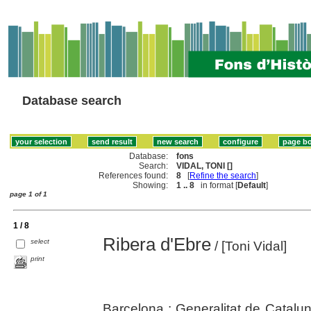
Database search
Database:
fons
Search:
VIDAL, TONI []
References found:
8
[
Refine the search
]
Showing:
1 .. 8
in format [
Default
]
page 1 of 1
1 / 8
Ribera d'Ebre
select
/ [Toni Vidal]
print
Barcelona : Generalitat de Catalu