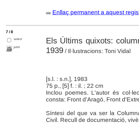
Enllaç permanent a aquest regis
7 / 8
Els Últims quixots: colum
select
print
1939
/ Il·lustracions: Toni Vidal
[s.l. : s.n.], 1983
75 p., [5] f. : il. ; 22 cm
Inclou poemes. L'autor és col·lec
consta: Front d'Aragó, Front d'Extr
Síntesi del que va ser la Columna
Civil. Recull de documentació, viv