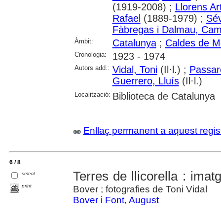
(1919-2008) ;
Llorens Ar
Rafael
(1889-1979) ;
Sév
Fàbregas i Dalmau, Cam
Àmbit:
Catalunya
;
Caldes de M
Cronologia:
1923 - 1974
Autors add.:
Vidal, Toni
(Il·l.) ;
Passare
Guerrero, Lluís
(Il·l.)
Localització:
Biblioteca de Catalunya
Enllaç permanent a aquest regis
6 / 8
Terres de llicorella : imat
select
print
Bover ; fotografies de Toni Vidal
Bover i Font, August