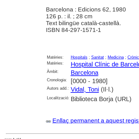
Barcelona : Edicions 62, 1980
126 p. : il. ; 28 cm
Text bilingüe català-castellà.
ISBN 84-297-1571-1
Matèries:
Hospitals
;
Sanitat
;
Medicina
;
Crònic
Matèries:
Hospital Clínic de Barce
Àmbit:
Barcelona
Cronologia:
[0000 - 1980]
Autors add.:
Vidal, Toni
(Il·l.)
Localització:
Biblioteca Borja (URL)
Enllaç permanent a aquest regis