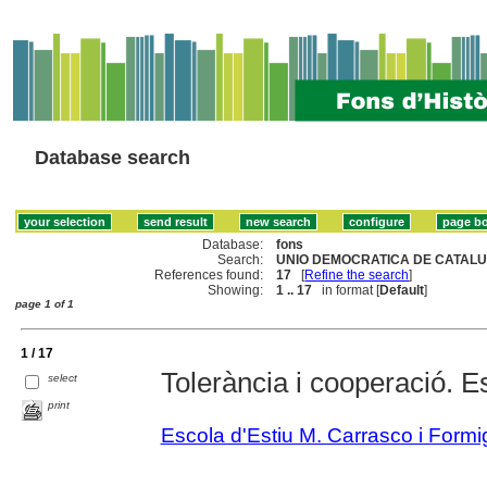
Database search
Database:
fons
Search:
UNIO DEMOCRATICA DE CATALUN
References found:
17
[
Refine the search
]
Showing:
1 .. 17
in format [
Default
]
page 1 of 1
1 / 17
Tolerància i cooperació. Es
select
print
Escola d'Estiu M. Carrasco i Form