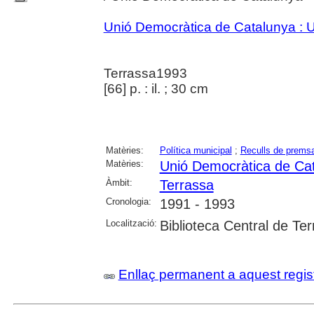
Unió Democràtica de Catalunya :
Terrassa1993
[66] p. : il. ; 30 cm
Matèries:
Política municipal
;
Reculls de prems
Matèries:
Unió Democràtica de Ca
Àmbit:
Terrassa
Cronologia:
1991 - 1993
Localització:
Biblioteca Central de Te
Enllaç permanent a aquest regis