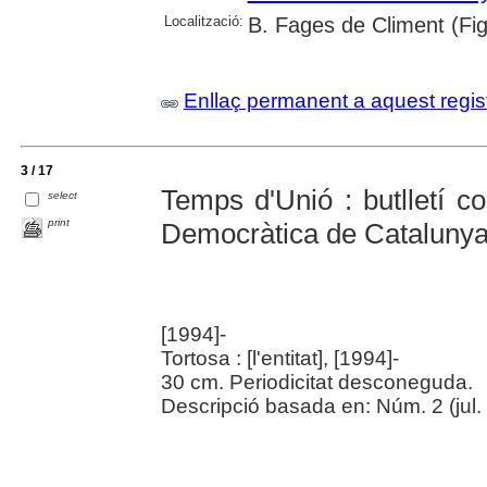
Localització:
B. Fages de Climent (Fi
Enllaç permanent a aquest regis
3 / 17
Temps d'Unió : butlletí c
select
print
Democràtica de Catalunya
[1994]-
Tortosa : [l'entitat], [1994]-
30 cm. Periodicitat desconeguda.
Descripció basada en: Núm. 2 (jul.