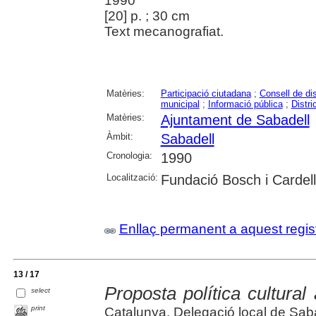
1990
[20] p. ; 30 cm
Text mecanografiat.
Matèries:
Participació ciutadana
;
Consell de dis
municipal
;
Informació pública
;
Distri
Matèries:
Ajuntament de Sabadell
Àmbit:
Sabadell
Cronologia:
1990
Localització:
Fundació Bosch i Cardel
Enllaç permanent a aquest regis
13 / 17
Proposta política cultural
select
print
Catalunya. Delegació local de Sab