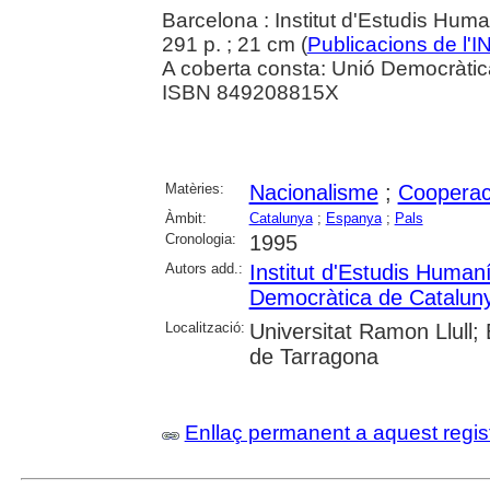
Barcelona : Institut d'Estudis Huma
291 p. ; 21 cm (
Publicacions de l'
A coberta consta: Unió Democràtic
ISBN 849208815X
Matèries:
Nacionalisme
;
Cooperaci
Àmbit:
Catalunya
;
Espanya
;
Pals
Cronologia:
1995
Autors add.:
Institut d'Estudis Humaní
Democràtica de Catalun
Localització:
Universitat Ramon Llull;
de Tarragona
Enllaç permanent a aquest regis