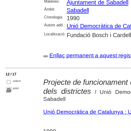
Matèries:
Ajuntament de Sabadell
Àmbit:
Sabadell
Cronologia:
1990
Autors add.:
Unió Democràtica de Ca
Localització:
Fundació Bosch i Cardel
Enllaç permanent a aquest regis
12 / 17
Projecte de funcionament d
select
print
dels districtes
/ Unió Democr
Sabadell
Unió Democràtica de Catalunya :