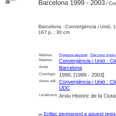
Barcelona 1999 - 2003
/ Co
Barcelona : Convergència i Unió, 
167 p. ; 30 cm
Matèries:
Programa electoral
;
Eleccions munici
Matèries:
Convergència i Unió : Ci
Àmbit:
Barcelona
Cronologia:
1999; [1999 - 2003]
Autors add.:
Convergència i Unió : Ci
UDC
Localització:
Arxiu Històric de la Ciut
Enllaç permanent a aquest regis