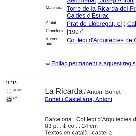
Sentmenat, Josep Antoni
Matèries:
Torre de la Ricarda del P
Caldes d'Estrac
Àmbit:
Prat de Llobregat, el
;
Cal
Cronologia:
[1997]
Autors
Col·legi d'Arquitectes de
add.:
Enllaç permanent a aquest regis
11 / 13
La Ricarda
select
/ Antoni Bonet
print
Bonet i Castellana, Antoni
Barcelona : Col·legi d'Arquitectes
83 p. : il. col. ; 24 cm
Textos en català i castellà.