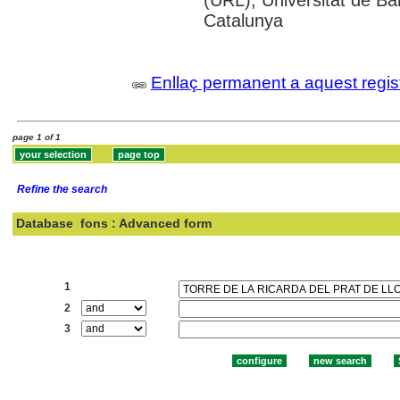
(URL); Universitat de Bar
Catalunya
Enllaç permanent a aquest regis
page 1 of 1
Refine the search
Database
fons : Advanced form
Search:
1
2
3