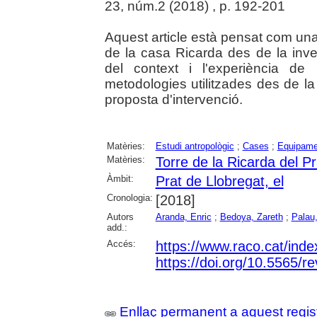
23, núm.2 (2018) , p. 192-201
Aquest article està pensat com una 
de la casa Ricarda des de la inve
del context i l'experiència de
metodologies utilitzades des de la
proposta d'intervenció.
Matèries:
Estudi antropològic
;
Cases
;
Equipamen
Matèries:
Torre de la Ricarda del P
Àmbit:
Prat de Llobregat, el
Cronologia:
[2018]
Autors
Aranda, Enric
;
Bedoya, Zareth
;
Palau,
add.:
Accés:
https://www.raco.cat/inde
https://doi.org/10.5565/re
Enllaç permanent a aquest regis