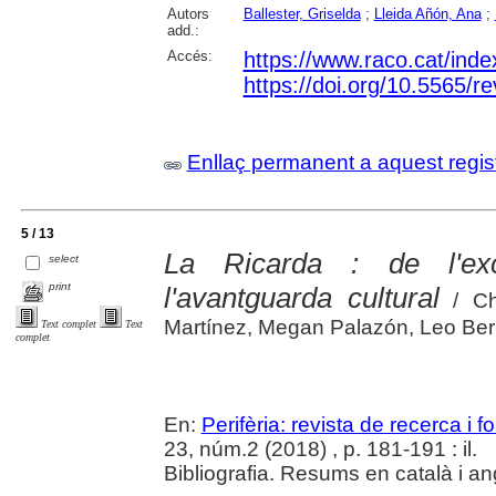
Autors
Ballester, Griselda
;
Lleida Añón, Ana
;
add.:
Accés:
https://www.raco.cat/inde
https://doi.org/10.5565/re
Enllaç permanent a aquest regis
5 / 13
La Ricarda : de l'exce
select
print
l'avantguarda cultural
/ Ch
Martínez, Megan Palazón, Leo Ber
Text complet
Text
complet
En:
Perifèria: revista de recerca i 
23, núm.2 (2018) , p. 181-191 : il.
Bibliografia. Resums en català i an