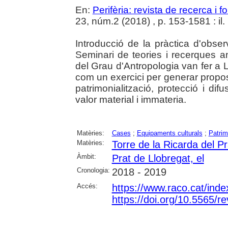
En:
Perifèria: revista de recerca i 
23, núm.2 (2018) , p. 153-1581 : il.
Introducció de la pràctica d'obse
Seminari de teories i recerques 
del Grau d'Antropologia van fer a 
com un exercici per generar propost
patrimonialització, protecció i di
valor material i immateria.
Matèries:
Cases
;
Equipaments culturals
;
Patrim
Matèries:
Torre de la Ricarda del P
Àmbit:
Prat de Llobregat, el
Cronologia:
2018 - 2019
Accés:
https://www.raco.cat/inde
https://doi.org/10.5565/re