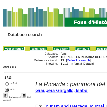
Database search
Database:
fons
Search:
TORRE DE LA RICARDA DEL PRA
References found:
13
[
Refine the search
]
Showing:
1 .. 13
in format [
Default
]
page 1 of 1
1 / 13
La Ricarda : patrimoni del 
select
print
Graupera Gargallo, Isabel
Text complet
Text
complet
En:
Tourism and Heritage Journal
.