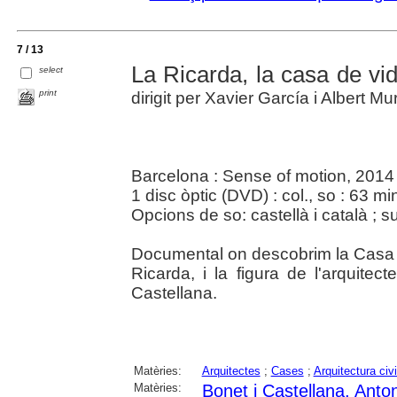
7 / 13
La Ricarda, la casa de vi
select
print
dirigit per Xavier García i Albert Mur
Barcelona : Sense of motion, 2014
1 disc òptic (DVD) : col., so : 63 m
Opcions de so: castellà i català ; su
Documental on descobrim la Cas
Ricarda, i la figura de l'arquite
Castellana.
Matèries:
Arquitectes
;
Cases
;
Arquitectura civi
Matèries:
Bonet i Castellana, Anton