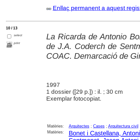
Enllaç permanent a aquest regis
10 / 13
La Ricarda de Antonio Bo
select
print
de J.A. Coderch de Sentme
COAC. Demarcació de Giro
1997
1 dossier ([29 p.]) : il. ; 30 cm
Exemplar fotocopiat.
Matèries:
Arquitectes
;
Cases
;
Arquitectura civil
Matèries:
Bonet i Castellana, Antoni