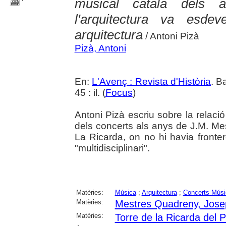
musical català dels 
l'arquitectura va esde
arquitectura
/ Antoni Pizà
Pizà, Antoni
En:
L'Avenç : Revista d'Història
. B
45 : il. (
Focus
)
Antoni Pizà escriu sobre la relació
dels concerts als anys de J.M. M
La Ricarda, on no hi havia frontere
"multidisciplinari".
Matèries:
Música
;
Arquitectura
;
Concerts Músi
Matèries:
Mestres Quadreny, Jose
Matèries:
Torre de la Ricarda del P