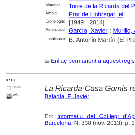
Matèries:
Torre de la Ricarda del P
Àmbit:
Prat de Llobregat, el
Cronologia:
[1949 - 2014]
Autors add.:
García, Xavier
;
Murillo, 
Localització:
B. Antonio Martín (El Pra
Enllaç permanent a aquest regis
8 / 13
La Ricarda-Casa Gomis re
select
print
Baladía, F. Javier
En:
Informatiu del Col·legi d'A
Barcelona
, N. 338 (nov. 2013), p. 1