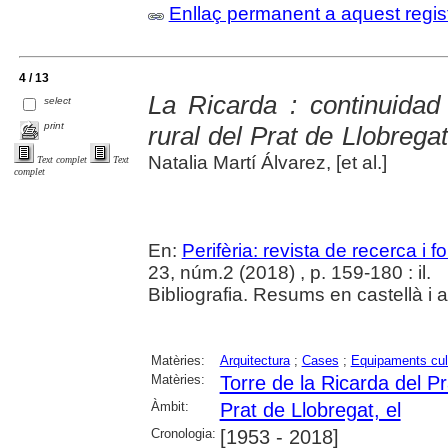
Enllaç permanent a aquest regis
4 / 13
La Ricarda : continuidad
select
print
rural del Prat de Llobregat
Natalia Martí Álvarez, [et al.]
Text complet
Text
complet
En:
Perifèria: revista de recerca i 
23, núm.2 (2018) , p. 159-180 : il.
Bibliografia. Resums en castellà i 
Matèries:
Arquitectura
;
Cases
;
Equipaments cul
Matèries:
Torre de la Ricarda del P
Àmbit:
Prat de Llobregat, el
Cronologia:
[1953 - 2018]