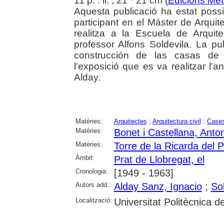
11 p. : il. ; 21 * 21 cm (
Edicions Me
Aquesta publicació ha estat possi
participant en el Máster de Arqui
realitza a la Escuela de Arquit
professor Alfons Soldevila. La
construcción de las casas de l
l'exposició que es va realitzar l'
Alday.
Matèries:
Arquitectes
;
Arquitectura civil
;
Case
Matèries:
Bonet i Castellana, Anton
Matèries:
Torre de la Ricarda del P
Àmbit:
Prat de Llobregat, el
Cronologia:
[1949 - 1963]
Autors add.:
Alday Sanz, Ignacio
;
Sol
Localització:
Universitat Politècnica 