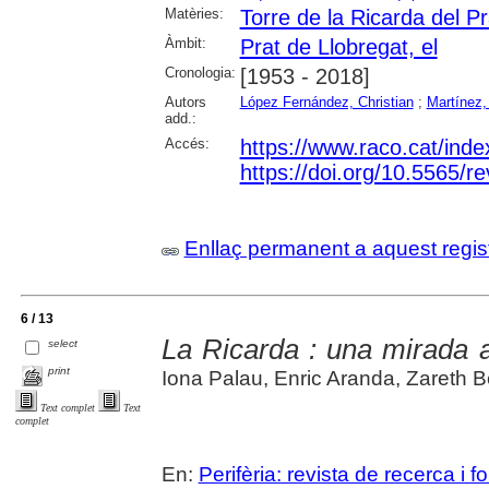
Matèries:
Torre de la Ricarda del P
Àmbit:
Prat de Llobregat, el
Cronologia:
[1953 - 2018]
Autors
López Fernández, Christian
;
Martínez,
add.:
Accés:
https://www.raco.cat/inde
https://doi.org/10.5565/re
Enllaç permanent a aquest regis
6 / 13
La Ricarda : una mirada a
select
print
Iona Palau, Enric Aranda, Zareth 
Text complet
Text
complet
En:
Perifèria: revista de recerca i 