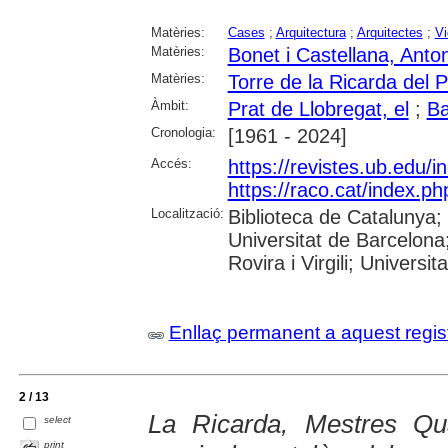
Matèries:
Cases
;
Arquitectura
;
Arquitectes
;
Vi
Matèries:
Bonet i Castellana, Anton
Matèries:
Torre de la Ricarda del P
Àmbit:
Prat de Llobregat, el
;
Ba
Cronologia:
[1961 - 2024]
Accés:
https://revistes.ub.edu/i
https://raco.cat/index.p
Localització:
Biblioteca de Catalunya;
Universitat de Barcelona
Rovira i Virgili; Universit
Enllaç permanent a aquest regis
2 / 13
La Ricarda, Mestres Qua
select
print