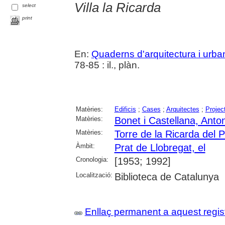
Villa la Ricarda
select
print
En:
Quaderns d'arquitectura i urb
78-85 : il., plàn.
Matèries:
Edificis
;
Cases
;
Arquitectes
;
Projec
Matèries:
Bonet i Castellana, Anton
Matèries:
Torre de la Ricarda del P
Àmbit:
Prat de Llobregat, el
Cronologia:
[1953; 1992]
Localització:
Biblioteca de Catalunya
Enllaç permanent a aquest regis