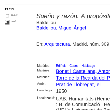
13 / 13
Sueño y razón. A propósit
select
print
Baldellou
Baldellou, Miguel Ángel
En:
Arquitectura
. Madrid, núm. 309 (
Matèries:
Edificis
;
Cases
;
Habitatge
Matèries:
Bonet i Castellana, Anton
Matèries:
Torre de la Ricarda del P
Àmbit:
Prat de Llobregat, el
Cronologia:
1950
Localització:
UAB: Humanitats (Hemer
: B. de Comunicació i He