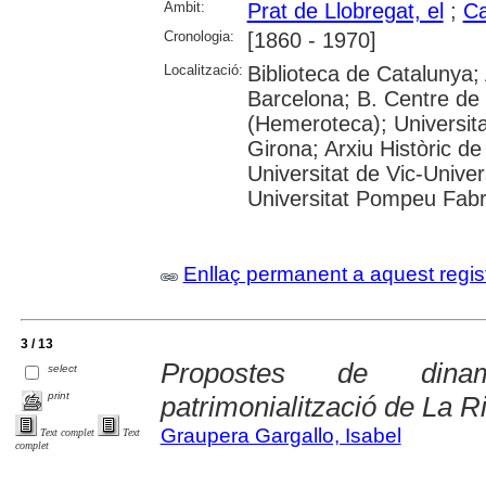
Àmbit:
Prat de Llobregat, el
;
Ca
Cronologia:
[1860 - 1970]
Localització:
Biblioteca de Catalunya; 
Barcelona; B. Centre de
(Hemeroteca); Universita
Girona; Arxiu Històric de
Universitat de Vic-Univer
Universitat Pompeu Fabra;
Enllaç permanent a aquest regis
3 / 13
Propostes de dinami
select
print
patrimonialització de La R
Graupera Gargallo, Isabel
Text complet
Text
complet