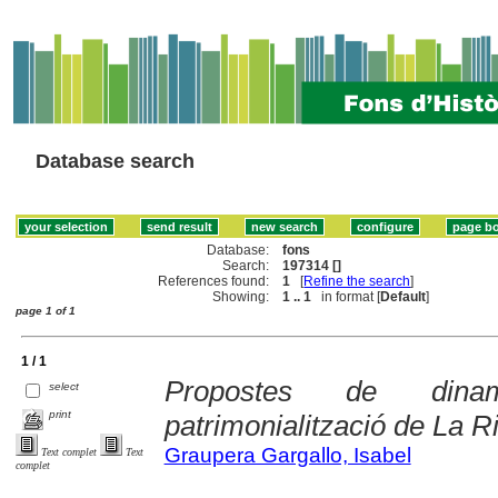
Database search
Database:
fons
Search:
197314 []
References found:
1
[
Refine the search
]
Showing:
1 .. 1
in format [
Default
]
page 1 of 1
1 / 1
Propostes de dinami
select
print
patrimonialització de La R
Graupera Gargallo, Isabel
Text complet
Text
complet