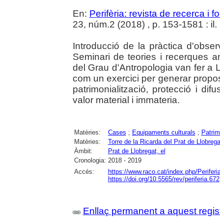
En:
Perifèria: revista de recerca i 
23, núm.2 (2018) , p. 153-1581 : il.
Introducció de la pràctica d'obse
Seminari de teories i recerques 
del Grau d'Antropologia van fer a 
com un exercici per generar propost
patrimonialització, protecció i di
valor material i immateria.
Matèries:
Cases
;
Equipaments culturals
;
Patrim
Matèries:
Torre de la Ricarda del Prat de Llobrega
Àmbit:
Prat de Llobregat, el
Cronologia:
2018 - 2019
Accés:
https://www.raco.cat/index.php/Periferi
https://doi.org/10.5565/rev/periferia.672
Enllaç permanent a aquest regis