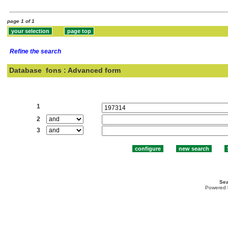
page 1 of 1
Refine the search
Database
fons : Advanced form
Search:
1
2
3
Sea
Powered