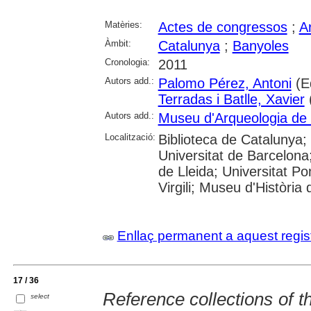
Matèries:
Actes de congressos
;
A
Àmbit:
Catalunya
;
Banyoles
Cronologia:
2011
Autors add.:
Palomo Pérez, Antoni
(E
Terradas i Batlle, Xavier
Autors add.:
Museu d'Arqueologia de
Localització:
Biblioteca de Catalunya;
Universitat de Barcelona;
de Lleida; Universitat P
Virgili; Museu d'Història
Enllaç permanent a aquest regis
17 / 36
Reference collections of th
select