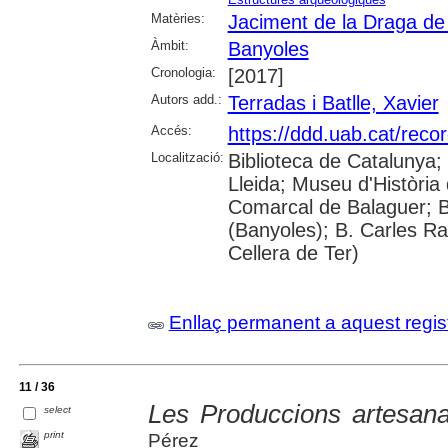
Matèries:
Jaciment de la Draga de
Àmbit:
Banyoles
Cronologia:
[2017]
Autors add.:
Terradas i Batlle, Xavier
Accés:
https://ddd.uab.cat/reco
Localització:
Biblioteca de Catalunya; 
Lleida; Museu d'Història 
Comarcal de Balaguer; B
(Banyoles); B. Carles Ra
Cellera de Ter)
Enllaç permanent a aquest regis
11 / 36
Les Produccions artesana
select
print
Pérez