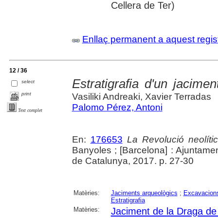
Cellera de Ter)
Enllaç permanent a aquest regis
12 / 36
Estratigrafia d'un jacimen
select
print
Vasiliki Andreaki, Xavier Terradas
Palomo Pérez, Antoni
Text complet
En:
176653
La Revolució neolític
Banyoles ; [Barcelona] : Ajuntam
de Catalunya, 2017. p. 27-30
Matèries:
Jaciments arqueològics
;
Excavacions
Estratigrafia
Matèries:
Jaciment de la Draga de