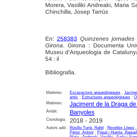
Morera, Vasiliki Andreaki, Maria
Chinchilla, Josep Tarrús
En:
258383
Quinzenes jornades
Girona
. Girona : Documenta Unive
Museu d'Arqueologia de Catalunya 
54 : il
Bibliografia.
Matèries:
Excavacions arqueològiques
;
Jacime
antic
;
Estructures arqueològiques
;
O
Matèries:
Jaciment de la Draga de
Àmbit:
Banyoles
Cronologia:
2018 - 2019
Autors add.:
Rosillo Turrà, Rafel
;
Revelles López, 
Pérez, Antoni
;
Piqué i Huerta, Raquel
Núria
;
Andreaki, Vasiliki
;
Saña i Segu