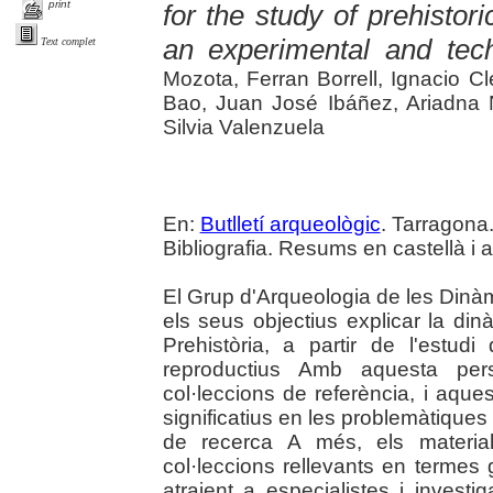
print
for the study of prehistor
an experimental and tech
Text complet
Mozota, Ferran Borrell, Ignacio 
Bao, Juan José Ibáñez, Ariadna N
Silvia Valenzuela
En:
Butlletí arqueològic
. Tarragona
Bibliografia. Resums en castellà i 
El Grup d'Arqueologia de les Dinà
els seus objectius explicar la di
Prehistòria, a partir de l'estudi
reproductius Amb aquesta per
col·leccions de referència, i aque
significatius en les problemàtique
de recerca A més, els material
col·leccions rellevants en termes 
atraient a especialistes i invest