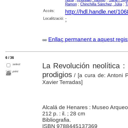
Ramon
;
Chinchilla Sánchez, Júlia
;
T
Accés:
http://hdl.handle.net/10
Localització:
;
Enllaç permanent a aquest regis
6 / 36
La Revolución neolítica :
select
print
prodigios
/ [a cura de: Antoni 
Xavier Terradas]
Alcalá de Henares : Museo Arqueo
212 p. : il. ; 28 cm
Bibliografia.
ISBN 9788445137369