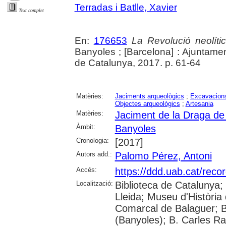
Terradas i Batlle, Xavier
Text complet
En:
176653
La Revolució neolític
Banyoles ; [Barcelona] : Ajuntam
de Catalunya, 2017. p. 61-64
Matèries:
Jaciments arqueològics
;
Excavacions
Objectes arqueològics
;
Artesania
Matèries:
Jaciment de la Draga de
Àmbit:
Banyoles
Cronologia:
[2017]
Autors add.:
Palomo Pérez, Antoni
Accés:
https://ddd.uab.cat/reco
Localització:
Biblioteca de Catalunya; 
Lleida; Museu d'Història 
Comarcal de Balaguer; B
(Banyoles); B. Carles Ra