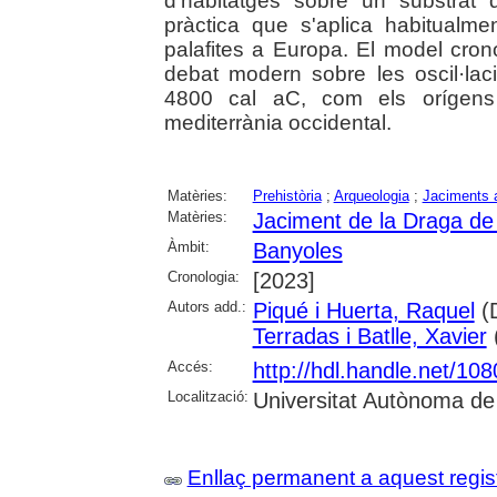
d'habitatges sobre un substrat
pràctica que s'aplica habitualm
palafites a Europa. El model crono
debat modern sobre les oscil·lac
4800 cal aC, com els orígens 
mediterrània occidental.
Matèries:
Prehistòria
;
Arqueologia
;
Jaciments 
Matèries:
Jaciment de la Draga de
Àmbit:
Banyoles
Cronologia:
[2023]
Autors add.:
Piqué i Huerta, Raquel
(D
Terradas i Batlle, Xavier
(
Accés:
http://hdl.handle.net/10
Localització:
Universitat Autònoma de
Enllaç permanent a aquest regis