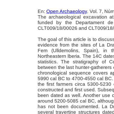
En:
Open Archaeology
. Vol. 7, Nú
The archaeological excavation 
funded by the Departament de C
CLT009/18/00026 and CLT009/18/
The goal of this article is to discu
evidence from the sites of La D
Fem (Ulldemolins, Spain), in t
Northeastern Iberia. The 14C dat
statistics. The stratigraphy of
between the last hunter-gatherers o
chronological sequence covers a
5990 cal BC to 4700-4550 cal BC.
the first farmers circa 5300-52
constructed and first used. Subse
been dated as well. Another use 
around 5200-5085 cal BC, althoug
has not been documented. La Dr
several travertine structures da