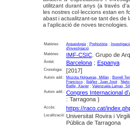
utilitzant durant anys (a través d'
les nostres col·leccions estan en
abast i actualitzant-se tant des d
a l'aplicació de noves tecnologies.
Matèries:
Arqueologia
;
Prehistòria
;
Investigació
d'investigació
Matèries:
IMF-CSIC
. Grupo de Arq
Àmbit:
Barcelona
;
Espanya
Cronologia:
[2017]
Autors add.:
Mozota Holgueras, Millán
;
Borrell Te
Francisco
;
Ibáñez, Juan José
;
Nieto
Batlle, Xavier
;
Valenzuela Lamas, Sil
Autors add.:
Congres Internacional d
: Tarragona )
Accés:
https://raco.cat/index.ph
Localització:
Universitat Rovira i Virg
Pública de Tarragona