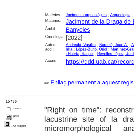
Matèries:
Jaciments arqueològics
;
Arqueologia
;
Matèries:
Jaciment de la Draga de 
Àmbit:
Banyoles
Cronologia:
[2022]
Autors
Andreaki, Vasiliki
;
Barceló, Juan A.
;
A
add.:
Irka
;
López-Bultó, Oriol
;
Martínez-Gra
i Huerta, Raquel
;
Revelles López, Jord
Accés:
https://ddd.uab.cat/reco
Enllaç permanent a aquest regis
15 / 36
"Right on time": reconst
select
print
lacustrine site of la dr
micromorphological an
Text complet