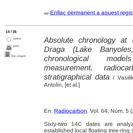
Enllaç permanent a aquest regis
14 / 36
Absolute chronology at 
select
print
Draga (Lake Banyoles
chronological models
Text complet
measurement, radioc
stratigraphical data
/ Vasili
Antolín, [et al.]
En:
Radiocarbon
. Vol. 64, Núm. 5 
Sixty-two 14C dates are analyz
established local floating tree-ring