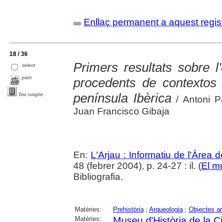
Enllaç permanent a aquest regis
18 / 36
Primers resultats sobre l
select
print
procedents de contextos 
península Ibèrica
Text complet
/ Antoni P
Juan Francisco Gibaja
En:
L'Arjau : Informatiu de l'Àrea 
48 (febrer 2004), p. 24-27 : il. (
El m
Bibliografia.
Matèries:
Prehistòria
;
Arqueologia
;
Objectes a
Matèries:
Museu d'Història de la C