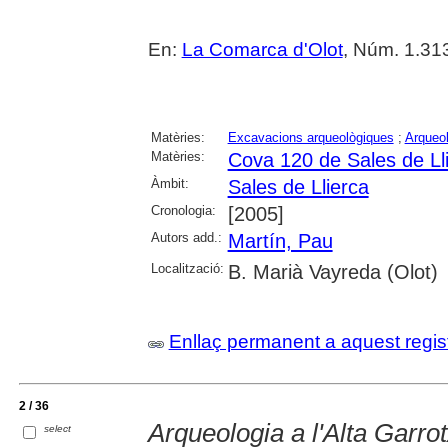
En:
La Comarca d'Olot
, Núm. 1.313
Matèries:
Excavacions arqueològiques
;
Arqueol
Matèries:
Cova 120 de Sales de Ll
Àmbit:
Sales de Llierca
Cronologia:
[2005]
Autors add.:
Martín, Pau
Localització:
B. Marià Vayreda (Olot)
Enllaç permanent a aquest regis
2 / 36
Arqueologia a l'Alta Garro
select