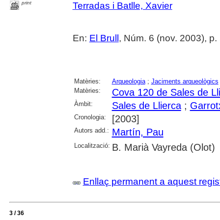
print
Terradas i Batlle, Xavier
En:
El Brull
, Núm. 6 (nov. 2003), p.
Matèries:
Arqueologia
;
Jaciments arqueològics
Matèries:
Cova 120 de Sales de Ll
Àmbit:
Sales de Llierca
;
Garrot
Cronologia:
[2003]
Autors add.:
Martín, Pau
Localització:
B. Marià Vayreda (Olot)
Enllaç permanent a aquest regis
3 / 36