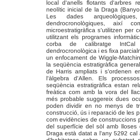
local d'anells flotants d'arbres 
neolític inicial de la Draga (Banyo
Les dades arqueològiques
dendrocronològiques, així c
microestratigràfica s'utilitzen per
utilitzant els programes informàt
corba de calibratge IntCal
dendrocronològica i es fixa parcial
un enfocament de Wiggle-Matchin
la seqüència estratigràfica gener
de Harris ampliats i s'ordenen 
l'àlgebra d'Allen. Els process
seqüència estratigràfica estan rel
freàtica com amb la vora del lla
més probable suggereix dues ocup
poden dividir en no menys de tre
construcció, ús i reparació de les p
com evidències de construccions p
del superfície del sòl amb lloses de
Draga està datat a l'any 5292 cal 