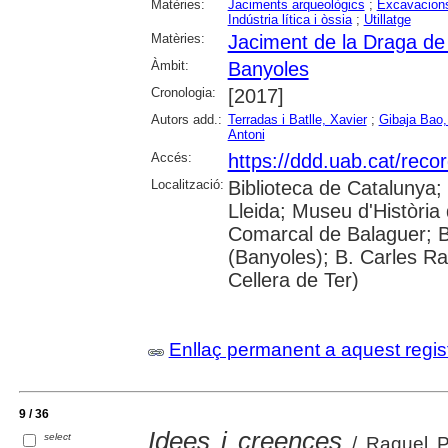
Matèries:
Jaciments arqueològics
;
Excavacions
Indústria lítica i òssia
;
Utillatge
Matèries:
Jaciment de la Draga de
Àmbit:
Banyoles
Cronologia:
[2017]
Autors add.:
Terradas i Batlle, Xavier
;
Gibaja Bao,
Antoni
Accés:
https://ddd.uab.cat/reco
Localització:
Biblioteca de Catalunya; 
Lleida; Museu d'Història 
Comarcal de Balaguer; B
(Banyoles); B. Carles Ra
Cellera de Ter)
Enllaç permanent a aquest regis
9 / 36
Idees i creences
select
/ Raquel Pi