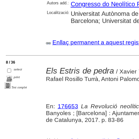
Autors add.:
Congresso do Neolítico 
Localització:
Universitat Autònoma de 
Barcelona; Universitat d
Enllaç permanent a aquest regis
8 / 36
Els Estris de pedra
select
/ Xavier
print
Rafael Rosillo Turrà, Antoni Palom
Text complet
En:
176653
La Revolució neolític
Banyoles ; [Barcelona] : Ajuntam
de Catalunya, 2017. p. 83-86