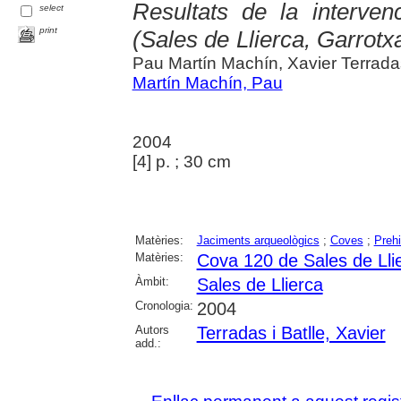
Resultats de la interve
select
print
(Sales de Llierca, Garrot
Pau Martín Machín, Xavier Terrada
Martín Machín, Pau
2004
[4] p. ; 30 cm
Matèries:
Jaciments arqueològics
;
Coves
;
Prehi
Matèries:
Cova 120 de Sales de Lli
Àmbit:
Sales de Llierca
Cronologia:
2004
Autors
Terradas i Batlle, Xavier
add.: