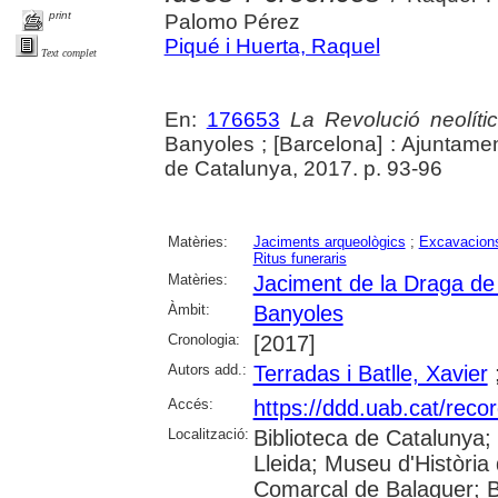
print
Palomo Pérez
Piqué i Huerta, Raquel
Text complet
En:
176653
La Revolució neolític
Banyoles ; [Barcelona] : Ajuntam
de Catalunya, 2017. p. 93-96
Matèries:
Jaciments arqueològics
;
Excavacions
Ritus funeraris
Matèries:
Jaciment de la Draga de
Àmbit:
Banyoles
Cronologia:
[2017]
Autors add.:
Terradas i Batlle, Xavier
Accés:
https://ddd.uab.cat/reco
Localització:
Biblioteca de Catalunya; 
Lleida; Museu d'Història 
Comarcal de Balaguer; B