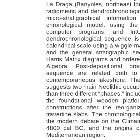
La Draga (Banyoles, northeast Ibe
radiometric and dendrochronologi
micro-stratigraphical informa
chronological model, using t
computer programs, and IntC
dendrochronological sequence is 
calendrical scale using a wiggle-
and the general stratigraphic 
Harris Matrix diagrams and order
Algebra. Post-depositional pro
sequence are related both to 
contemporaneous lakeshore. The
suggests two main Neolithic occupa
than three different "phases," inclu
the foundational wooden platfo
constructions after the reorgan
travertine slabs. The chronologic
the modern debate on the Climatic
4800 cal BC, and the origins of
Mediterranean region.