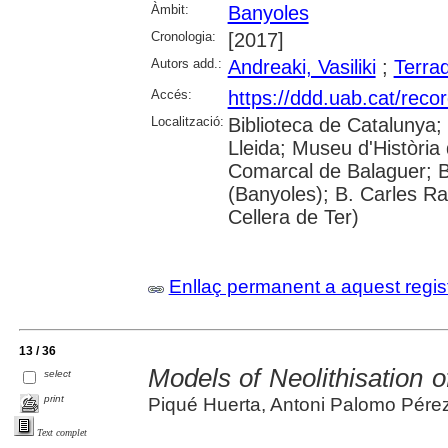
Àmbit:
Banyoles
Cronologia:
[2017]
Autors add.:
Andreaki, Vasiliki
;
Terrad
Accés:
https://ddd.uab.cat/reco
Localització:
Biblioteca de Catalunya; 
Lleida; Museu d'Història 
Comarcal de Balaguer; B
(Banyoles); B. Carles Ra
Cellera de Ter)
Enllaç permanent a aquest regis
13 / 36
Models of Neolithisation o
select
print
Piqué Huerta, Antoni Palomo Pérez, 
Text complet