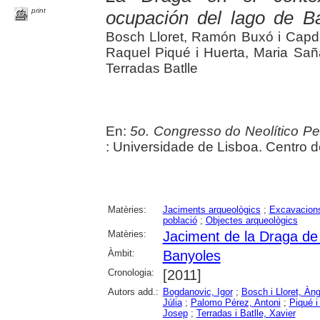
print
ocupación del lago de B
Bosch Lloret, Ramón Buxó i Capdev
Raquel Piqué i Huerta, Maria Saña
Terradas Batlle
En:
5o. Congresso do Neolítico Pen
: Universidade de Lisboa. Centro 
Matèries:
Jaciments arqueològics
;
Excavacions
població
;
Objectes arqueològics
Matèries:
Jaciment de la Draga de
Àmbit:
Banyoles
Cronologia:
[2011]
Autors add.:
Bogdanovic, Igor
;
Bosch i Lloret, Àng
Júlia
;
Palomo Pérez, Antoni
;
Piqué i
Josep
;
Terradas i Batlle, Xavier