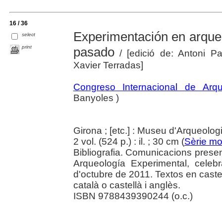
16 / 36
Experimentación en arqueol
select
print
pasado
/ [edició de: Antoni P
Xavier Terradas]
Congreso Internacional de Arqu
Banyoles )
Girona ; [etc.] : Museu d'Arqueolog
2 vol. (524 p.) : il. ; 30 cm (
Sèrie mo
Bibliografia. Comunicacions presen
Arqueología Experimental, celeb
d'octubre de 2011. Textos en castel
català o castellà i anglès.
ISBN 9788439390244 (o.c.)