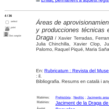
Enllaç permanent a aquest regis
4 / 36
Áreas de aprovisionamiento
select
print
y producciones técnicas e
Draga
Text complet
/ Xavier Terradas, Ferra
Julia Chinchilla, Xavier Clop, 
Palomo, Raquel Piqué, Maria Saña
En:
Rubricatum : Revista del Mus
: il.
Bibliografia. Resums en català i an
Matèries:
Prehistòria
;
Neolític
;
Jaciments arqu
Matèries:
Jaciment de la Draga de
Àmbit: