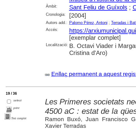
Àmbit:
Sant Feliu de Guíxols
;
C
Cronologia:
[2004]
Autors add.:
Palomo Pérez, Antoni
;
Terradas i Bat
Accés:
https://arxiumunicipal.g
[exemplar complet]
Localització:
B. Octavi Viader i Margar
Cristina d'Aro)
Enllaç permanent a aquest regis
19 / 36
Les Primeres societats ne
select
print
4500 aC : estat de la qües
Ramon Buxó, Juan Francisco Gib
Text complet
Xavier Terradas