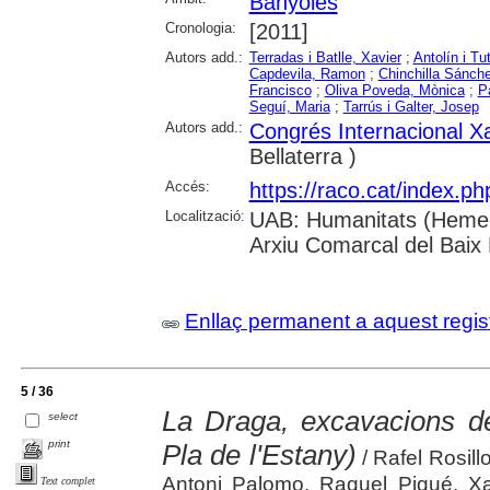
Banyoles
Cronologia:
[2011]
Autors add.:
Terradas i Batlle, Xavier
;
Antolín i Tu
Capdevila, Ramon
;
Chinchilla Sánche
Francisco
;
Oliva Poveda, Mònica
;
P
Seguí, Maria
;
Tarrús i Galter, Josep
Autors add.:
Congrés Internacional Xa
Bellaterra )
Accés:
https://raco.cat/index.p
Localització:
UAB: Humanitats (Hemero
Arxiu Comarcal del Baix
Enllaç permanent a aquest regis
5 / 36
La Draga, excavacions de
select
print
Pla de l'Estany)
/ Rafel Rosill
Antoni Palomo, Raquel Piqué, Xa
Text complet