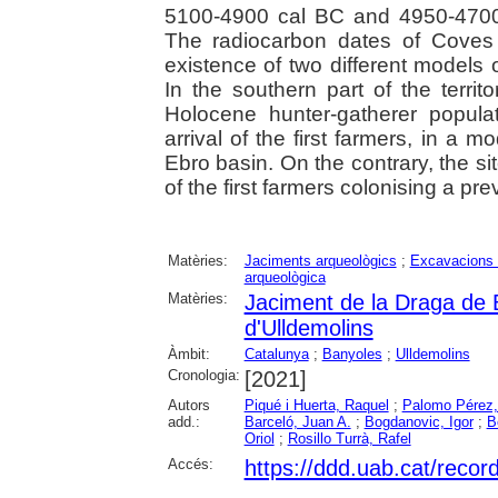
5100-4900 cal BC and 4950-4700
The radiocarbon dates of Coves
existence of two different models o
In the southern part of the terri
Holocene hunter-gatherer popula
arrival of the first farmers, in a 
Ebro basin. On the contrary, the s
of the first farmers colonising a pre
Matèries:
Jaciments arqueològics
;
Excavacions 
arqueològica
Matèries:
Jaciment de la Draga de 
d'Ulldemolins
Àmbit:
Catalunya
;
Banyoles
;
Ulldemolins
Cronologia:
[2021]
Autors
Piqué i Huerta, Raquel
;
Palomo Pérez,
add.:
Barceló, Juan A.
;
Bogdanovic, Igor
;
B
Oriol
;
Rosillo Turrà, Rafel
Accés:
https://ddd.uab.cat/reco