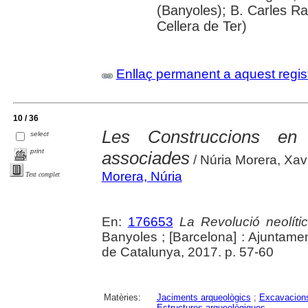
(Banyoles); B. Carles Ra
Cellera de Ter)
Enllaç permanent a aquest regis
10 / 36
Les Construccions en 
select
print
associades
/ Núria Morera, Xav
Morera, Núria
Text complet
En:
176653
La Revolució neolític
Banyoles ; [Barcelona] : Ajuntam
de Catalunya, 2017. p. 57-60
Matèries:
Jaciments arqueològics
;
Excavacions
Estructures arqueològiques