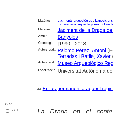
Matèries:
Jaciments arqueològics
;
Exposicions 
Excavacions arqueològiques
;
Object
Matèries:
Jaciment de la Draga de
Àmbit:
Banyoles
Cronologia:
[1990 - 2018]
Autors add.:
Palomo Pérez, Antoni
(E
Terradas i Batlle, Xavier
Autors add.:
Museo Arqueológico Reg
Localització:
Universitat Autònoma de B
Enllaç permanent a aquest regis
7 / 36
La Draga en el conte
select