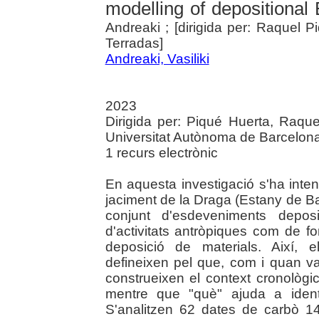
modelling of depositiona
Andreaki ; [dirigida per: Raquel P
Terradas]
Andreaki, Vasiliki
2023
Dirigida per: Piqué Huerta, Raque
Universitat Autònoma de Barcelon
1 recurs electrònic
En aquesta investigació s'ha intent
jaciment de la Draga (Estany de Ban
conjunt d'esdeveniments depos
d'activitats antròpiques com de f
deposició de materials. Així, 
defineixen pel que, com i quan v
construeixen el context cronològic
mentre que "què" ajuda a identif
S'analitzen 62 dates de carbò 