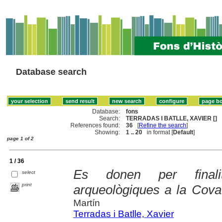
Database search
Database:
fons
Search:
TERRADAS I BATLLE, XAVIER []
References found:
36
[
Refine the search
]
Showing:
1 .. 20
in format [
Default
]
page 1 of 2
1 / 36
Es donen per finalit
select
print
arqueològiques a la Cov
Martín
Terradas i Batlle, Xavier