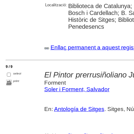
Localització:
Biblioteca de Catalunya;
Bosch i Cardellach; B. Sa
Històric de Sitges; Biblio
Penedesencs
Enllaç permanent a aquest regis
9 / 9
El Pintor prerrusiñoliano 
select
print
Forment
Soler i Forment, Salvador
En:
Antología de Sitges
. Sitges, Nú