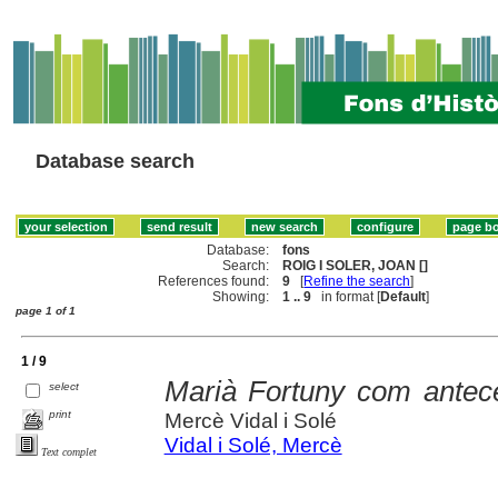
Database search
Database:
fons
Search:
ROIG I SOLER, JOAN []
References found:
9
[
Refine the search
]
Showing:
1 .. 9
in format [
Default
]
page 1 of 1
1 / 9
Marià Fortuny com antece
select
print
Mercè Vidal i Solé
Vidal i Solé, Mercè
Text complet