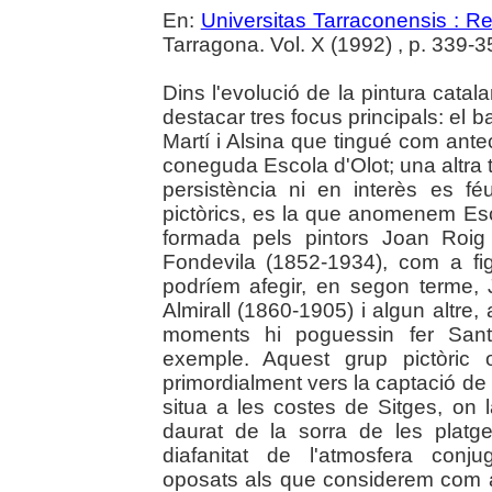
En:
Universitas Tarraconensis : Rev
Tarragona. Vol. X (1992) , p. 339-3
Dins l'evolució de la pintura cata
destacar tres focus principals: el b
Martí i Alsina que tingué com ante
coneguda Escola d'Olot; una altra t
persistència ni en interès es f
pictòrics, es la que anomenem Esc
formada pels pintors Joan Roig
Fondevila (1852-1934), com a fi
podríem afegir, en segon terme,
Almirall (1860-1905) i algun altre,
moments hi poguessin fer Santi
exemple. Aquest grup pictòric o
primordialment vers la captació de 
situa a les costes de Sitges, on l
daurat de la sorra de les platge
diafanitat de l'atmosfera conj
oposats als que considerem com a