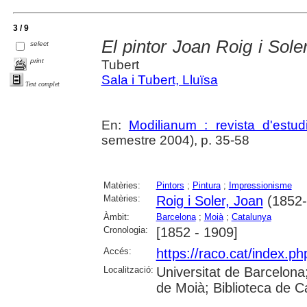
3 / 9
El pintor Joan Roig i Sole
select
print
Tubert
Sala i Tubert, Lluïsa
Text complet
En:
Modilianum : revista d'estu
semestre 2004), p. 35-58
Matèries:
Pintors
;
Pintura
;
Impressionisme
Matèries:
Roig i Soler, Joan
(1852-
Àmbit:
Barcelona
;
Moià
;
Catalunya
Cronologia:
[1852 - 1909]
Accés:
https://raco.cat/index.p
Localització:
Universitat de Barcelona; 
de Moià; Biblioteca de 