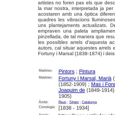
artistes no foren pas els que desco
la mar nostra, interpretada ja per
acostaren amb una òptica diferent,
quadres les vibracions lluminos
uns plantejaments actualizats. D
empraven una paleta ampliament
pinzellada, de tal manera que resul
les possibles arrels d'aquesta a
autors, cal situar aquestes arrels
Fortuny i Marsal (1838-1874) i dei
Matèries:
Pintors
;
Pintura
Matèries:
Fortuny i Marsal, Marià
(
(1852-1909) ;
Mas i Fond
Joaquim de
(1849-1914)
1905)
Àmbit:
Reus
;
Sitges
;
Catalunya
Cronologia:
[1838 - 1934]
Accés: