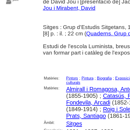
de David Jou i [presentació de] Jac
Jou i Mirabent, David
Sitges : Grup d'Estudis Sitgetans,
[8] p. : il. ; 22 cm (
Quaderns. Grup d
Estudi de l'escola Luminista, breu
van formar part i catàleg de l'expos
Matèries:
Pintors
;
Pintura
;
Biografia
;
Exposici
culturals
Matèries:
Almirall i Romagosa, Ant
(1855-1905) ;
Catasús, 
Fondevila, Arcadi
(1852-
(1849-1914) ;
Roig i Sol
Prats, Santiago
(1861-19
Àmbit:
Sitges