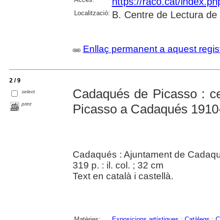
https://raco.cat/index.p
Localització:
B. Centre de Lectura de
Enllaç permanent a aquest regis
2 / 9
Cadaqués de Picasso : ce
select
print
Picasso a Cadaqués 1910
Cadaqués : Ajuntament de Cadaq
319 p. : il. col. ; 32 cm
Text en català i castellà.
Matèries:
Exposicions artístiques
;
Catàlegs
;
C