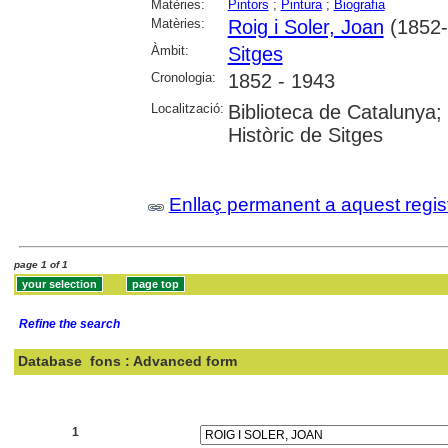
Matèries:
Pintors
;
Pintura
;
Biografia
Matèries:
Roig i Soler, Joan
(1852-
Àmbit:
Sitges
Cronologia:
1852 - 1943
Localització:
Biblioteca de Catalunya; 
Històric de Sitges
Enllaç permanent a aquest regis
page 1 of 1
Refine the search
Database
fons : Advanced form
Search:
1