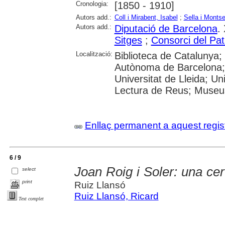
Cronologia:
[1850 - 1910]
Autors add.:
Coll i Mirabent, Isabel
;
Sella i Montse
Autors add.:
Diputació de Barcelona
.
Sitges
;
Consorci del Pat
Localització:
Biblioteca de Catalunya; 
Autònoma de Barcelona; 
Universitat de Lleida; Uni
Lectura de Reus; Museu
Enllaç permanent a aquest regis
6 / 9
Joan Roig i Soler: una ce
select
print
Ruiz Llansó
Ruiz Llansó, Ricard
Text complet