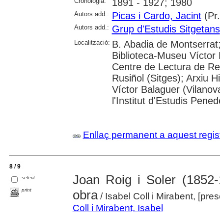
Cronologia:
1891 - 1927; 1980
Autors add.:
Picas i Cardo, Jacint
(Pr.
Autors add.:
Grup d'Estudis Sitgetans
Localització:
B. Abadia de Montserrat;
Biblioteca-Museu Víctor B
Centre de Lectura de Re
Rusiñol (Sitges); Arxiu H
Víctor Balaguer (Vilanova
l'Institut d'Estudis Pene
Enllaç permanent a aquest regis
8 / 9
Joan Roig i Soler (1852-
select
print
obra
/ Isabel Coll i Mirabent, [pr
Coll i Mirabent, Isabel