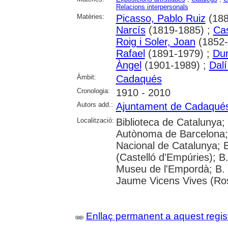
Relacions interpersonals
Matèries:
Picasso, Pablo Ruiz
(188
Narcís
(1819-1885) ;
Ca
Roig i Soler, Joan
(1852-
Rafael
(1891-1979) ;
Du
Àngel
(1901-1989) ;
Dal
Àmbit:
Cadaqués
Cronologia:
1910 - 2010
Autors add.:
Ajuntament de Cadaqué
Localització:
Biblioteca de Catalunya;
Autònoma de Barcelona; 
Nacional de Catalunya; 
(Castelló d'Empúries); B
Museu de l'Empordà; B. 
Jaume Vicens Vives (Ro
Enllaç permanent a aquest regis