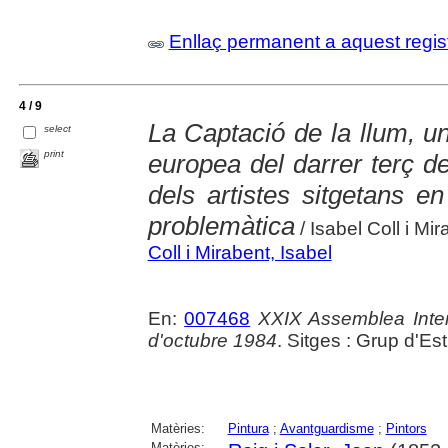
Enllaç permanent a aquest regis
4 / 9
La Captació de la llum, u
select
print
europea del darrer terç de
dels artistes sitgetans en
problemàtica
/ Isabel Coll i Mi
Coll i Mirabent, Isabel
En:
007468
XXIX Assemblea Inter
d'octubre 1984
. Sitges : Grup d'Es
Matèries:
Pintura
;
Avantguardisme
;
Pintors
Matèries: