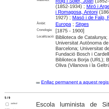
Roig i Soler, Joan
(1852-
(1852-1934) ;
Miró i Arg
i Romagosa, Antoni
(186
1927) ;
Masó i de Falp, F
Àmbit:
Europa
;
Sitges
Cronologia:
[1875 - 1900]
Localització:
Biblioteca de Catalunya;
Universitat Autònoma de 
Barcelona; Universitat de 
Fundació Bosch i Cardel
Biblioteca Borja (URL); B
Oliva (Vilanova i la Geltr
Enllaç permanent a aquest regis
5 / 9
Escola luminista de Si
select