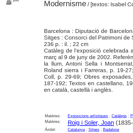
print
Modernisme
/ [textos: Isabel C
Barcelona : Diputació de Barcelon
Sitges : Consorci del Patrimoni de 
236 p. : il. ; 22 cm
Catàleg de l'exposició celebrada a
març al 9 de juny de 2002. Referènc
la llum, Antoni Sella i Montserrat
Roland sierra i Farreras, p. 19-27
Coll, p. 29-69; Obres exposades, 
187-192; Textos en castellano, 19
en català, castellà i anglès.
Matèries:
Exposicions artístiques
;
Catàlegs
;
P
Matèries:
Roig i Soler, Joan
(1835-
Àmbit:
Catalunya
;
Sitges
;
Badalona