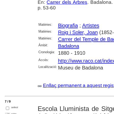
En:
Carrer dels Arbres
. Badalona.
p. 53-60
Matèries:
Biografia
;
Artistes
Matèries:
Roig i Soler, Joan
(1852-
Matèries:
Carrer del Temple de Ba
Àmbit:
Badalona
Cronologia:
1880 - 1910
Accés:
http://www.raco.cat/inde
Localització:
Museu de Badalona
Enllaç permanent a aquest regis
7 / 9
Escola Lluminista de Sitg
select
print