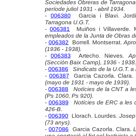
Sociedades Obreras de Tarragona":
període juliol 1931 - abril 1934.
-
006380
Garcia i Blavi. Jord
Tarragona U.G.T.
-
006381
Muiños i Villaverde. 
empleados de la Junta de Obras de
-
006382
Borrell. Montserrat.
Apro
(1936 - 1938).
-
006383
Artecho. Nieves.
Ap
(Sección Baix Camp), 1936 - 1938
-
006386
Sindicats de la U.G.T. a
-
006387
Garcia Cazorla. Clara.
(mayo de 1931 - mayo de 1939).
-
006388
Notícies de la CNT a le
(Ps 1060, Ps 920).
-
006389
Notícies de ERC a les 
426-B.
-
006390
Llorach. Lourdes.
Josep 
(73 anys).
-
007086
Garcia Cazorla. Clara.
una aportació al fet col·lectivista a