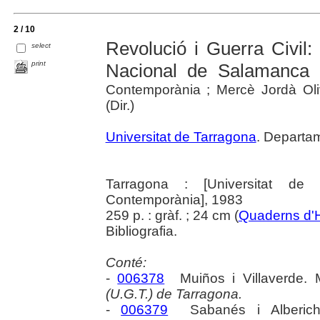
2 / 10
Revolució i Guerra Civil:
select
print
Nacional de Salamanca 
Contemporània ; Mercè Jordà Oliv
(Dir.)
Universitat de Tarragona
. Departa
Tarragona : [Universitat de T
Contemporània], 1983
259 p. : gràf. ; 24 cm (
Quaderns d'H
Bibliografia.
Conté:
-
006378
Muiños i Villaverde. 
(U.G.T.) de Tarragona.
-
006379
Sabanés i Alberic