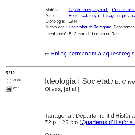
Matèries:
República espanyola II
;
Generalitat r
Àmbit:
Reus
;
Catalunya
;
Tarragona, provínc
Cronologia:
1934
Autors add.:
Universitat de Tarragona
. Departament
Localització:
B. Centre de Lectura de Reus
Enllaç permanent a aquest regis
5 / 10
Ideologia i Societat
select
/ E. Oliv
print
Olives, [et al.]
Tarragona : Departament d'Històr
72 p. ; 25 cm (
Quaderns d'Història