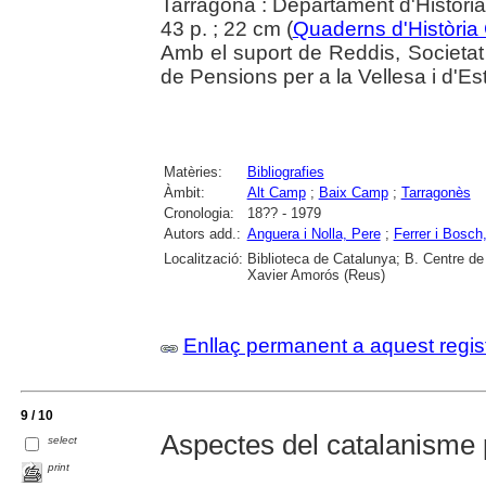
Tarragona : Departament d'Històr
43 p. ; 22 cm (
Quaderns d'Història
Amb el suport de Reddis, Societa
de Pensions per a la Vellesa i d'Est
Matèries:
Bibliografies
Àmbit:
Alt Camp
;
Baix Camp
;
Tarragonès
Cronologia:
18?? - 1979
Autors add.:
Anguera i Nolla, Pere
;
Ferrer i Bosch
Localització:
Biblioteca de Catalunya; B. Centre de
Xavier Amorós (Reus)
Enllaç permanent a aquest regis
9 / 10
Aspectes del catalanisme p
select
print