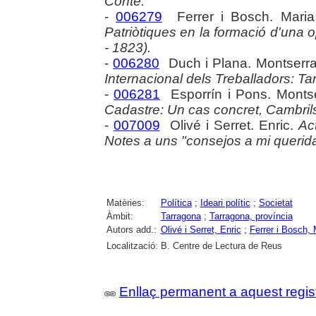
Conté:
-
006279
Ferrer i Bosch. Maria
Patriòtiques en la formació d'una o
- 1823).
-
006280
Duch i Plana. Montserra
Internacional dels Treballadors: T
-
006281
Esporrín i Pons. Monts
Cadastre: Un cas concret, Cambril
-
007009
Olivé i Serret. Enric.
Act
Notes a uns "consejos a mi querida
Matèries:
Política
;
Ideari polític
;
Societat
Àmbit:
Tarragona
;
Tarragona, província
Autors add.:
Olivé i Serret, Enric
;
Ferrer i Bosch, 
Localització:
B. Centre de Lectura de Reus
Enllaç permanent a aquest regis