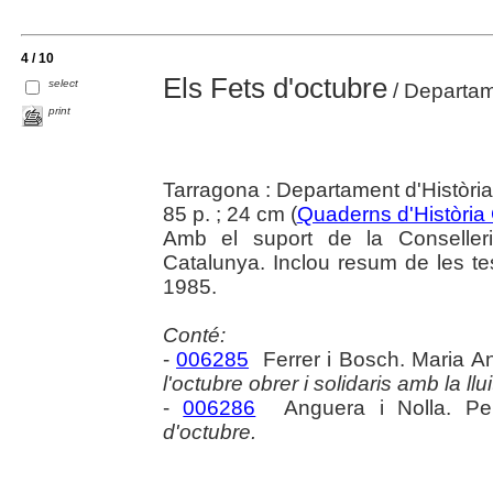
4 / 10
Els Fets d'octubre
select
/ Departam
print
Tarragona : Departament d'Històr
85 p. ; 24 cm (
Quaderns d'Història
Amb el suport de la Conselleri
Catalunya. Inclou resum de les tes
1985.
Conté:
-
006285
Ferrer i Bosch. Maria A
l'octubre obrer i solidaris amb la llu
-
006286
Anguera i Nolla. Pe
d'octubre.