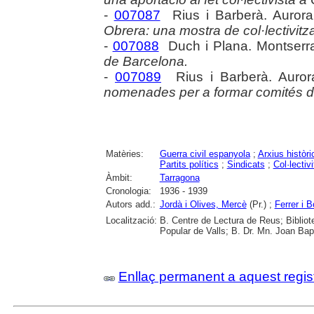
-
007087
Rius i Barberà. Auror
Obrera: una mostra de col·lectivitzac
-
007088
Duch i Plana. Montserr
de Barcelona.
-
007089
Rius i Barberà. Auro
nomenades per a formar comités de
Matèries:
Guerra civil espanyola
;
Arxius històri
Partits polítics
;
Sindicats
;
Col·lectiv
Àmbit:
Tarragona
Cronologia:
1936 - 1939
Autors add.:
Jordà i Olives, Mercè
(Pr.) ;
Ferrer i 
Localització:
B. Centre de Lectura de Reus; Bibliot
Popular de Valls; B. Dr. Mn. Joan Ba
Enllaç permanent a aquest regis