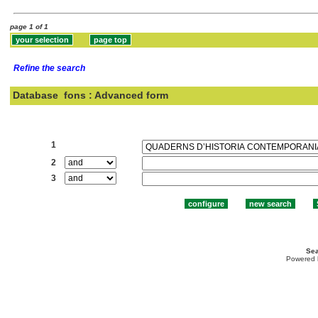
page 1 of 1
Refine the search
Database
fons : Advanced form
Search:
1
2
3
Sea
Powered