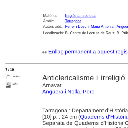
Matèries:
Església i societat
Àmbit:
Tarragona
Autors add.:
Ferrer i Bosch, Maria Antònia
;
Anguer
Localització:
B. Centre de Lectura de Reus; B. Púb
Enllaç permanent a aquest regis
7 / 10
Anticlericalisme i irreligió
select
print
Arnavat
Anguera i Nolla, Pere
Tarragona : Departament d'Històr
[10] p. ; 24 cm (
Quaderns d'Històr
Separata de Quaderns d'Història Co