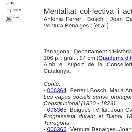
3 / 10
Mentalitat col·lectiva i 
select
print
Antònia Ferrer i Bosch ; Joan Ca
Ventura Benaiges ; [et al.]
Tarragona : Departament d'Històr
106 p. : gràf. ; 24 cm (
Quaderns d'H
Amb el suport de la Conselleri
Catalunya.
Conté:
-
006364
Ferrer i Bosch. Maria An
Les capes socials sense protagoni
Constitucional (1820 - 1823).
-
006365
Buigues i Villar. Joan Ca
Progressista durant el Bienni 1
Tarragona.
-
006366
Ventura Benaiges. Joan