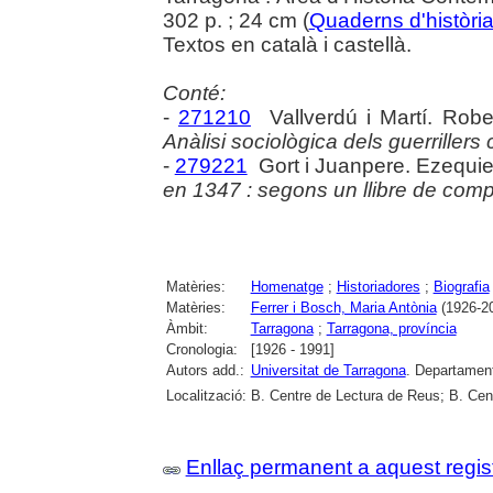
302 p. ; 24 cm (
Quaderns d'històri
Textos en català i castellà.
Conté:
-
271210
Vallverdú i Martí. Robe
Anàlisi sociològica dels guerrillers c
-
279221
Gort i Juanpere. Ezequie
en 1347 : segons un llibre de com
Matèries:
Homenatge
;
Historiadores
;
Biografia
Matèries:
Ferrer i Bosch, Maria Antònia
(1926-2
Àmbit:
Tarragona
;
Tarragona, província
Cronologia:
[1926 - 1991]
Autors add.:
Universitat de Tarragona
. Departament
Localització:
B. Centre de Lectura de Reus; B. Cent
Enllaç permanent a aquest regis