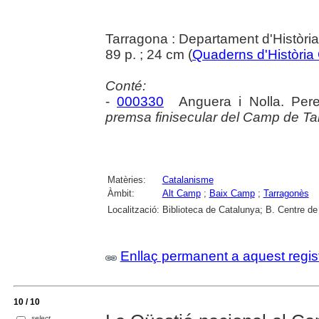
Tarragona : Departament d'Històr
89 p. ; 24 cm (
Quaderns d'Història
Conté:
-
000330
Anguera i Nolla. Per
premsa finisecular del Camp de Ta
Matèries:
Catalanisme
Àmbit:
Alt Camp
;
Baix Camp
;
Tarragonès
Localització:
Biblioteca de Catalunya; B. Centre d
Enllaç permanent a aquest regis
10 / 10
select