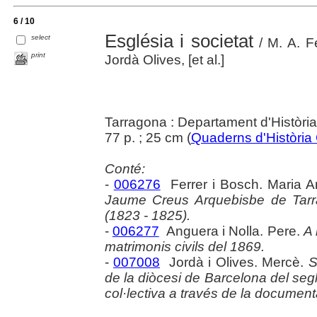
6 / 10
Església i societat
select
/ M. A. F
print
Jordà Olives, [et al.]
Tarragona : Departament d'Històr
77 p. ; 25 cm (
Quaderns d'Història
Conté:
-
006276
Ferrer i Bosch. Maria A
Jaume Creus Arquebisbe de Tarr
(1823 - 1825).
-
006277
Anguera i Nolla. Pere.
A 
matrimonis civils del 1869.
-
007008
Jordà i Olives. Mercè.
S
de la diòcesi de Barcelona del seg
col·lectiva a través de la document