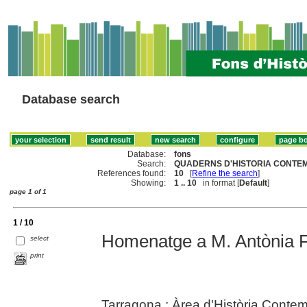
Database search
Database:
fons
Search:
QUADERNS D'HISTORIA CONTEM
References found:
10
[
Refine the search
]
Showing:
1 .. 10
in format [
Default
]
page 1 of 1
1 / 10
Homenatge a M. Antònia F
select
print
Tarragona : Àrea d'Història Conte