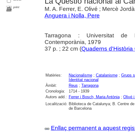
La Qüestió nacional al C
print
M. A. Ferrer, E. Olivé ; Mercè Jordà 
Anguera i Nolla, Pere
Tarragona : Universitat de B
Contemporània, 1979
37 p. ; 22 cm (
Quaderns d'Història
Matèries:
Nacionalisme
;
Catalanisme
;
Grups s
Identitat nacional
Àmbit:
Reus
;
Tarragona
Cronologia:
1714 - 1939
Autors add.:
Ferrer i Bosch, Maria Antònia
;
Olivé i
Localització:
Biblioteca de Catalunya; B. Centre de
de Barcelona
Enllaç permanent a aquest regis