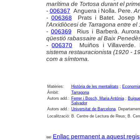
marítima de Tortosa durant el prime
-
006367
Anguera i Nolla. Pere.
An
-
006368
Prats i Batet. Josep 
l'Arxidiòcesi de Tarragona entre el 
-
006369
Rius i Barberà. Auror
qüestió rabassaire al Baix Penedè
-
006370
Muiños i Villaverde.
sistema restauracionista (1920 - 19
com a símtoma.
Matèries:
Història de les mentalitats
;
Economi
Àmbit:
Tarragona
Autors add.:
Ferrer i Bosch, Maria Antònia
;
Buigues
Salvador
Autors add.:
Universitat de Barcelona
. Departamen
Localització:
B. Centre de Lectura de Reus; B. Cen
Enllaç permanent a aquest regis