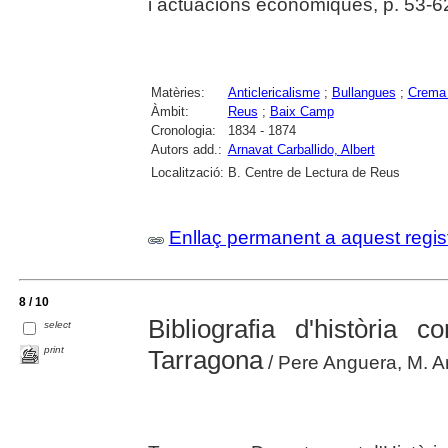
i actuacions econòmiques, p. 53-6
Matèries:
Anticlericalisme
;
Bullangues
;
Crema 
Àmbit:
Reus
;
Baix Camp
Cronologia:
1834 - 1874
Autors add.:
Arnavat Carballido, Albert
Localització:
B. Centre de Lectura de Reus
Enllaç permanent a aquest regis
8 / 10
Bibliografia d'història
select
print
Tarragona
/ Pere Anguera, M. Ant