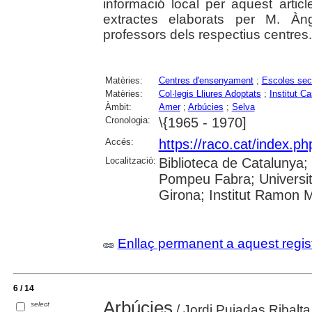
informació local per aquest articl
extractes elaborats per M. Àn
professors dels respectius centres.
Matèries:
Centres d'ensenyament
;
Escoles sec
Matèries:
Col·legis Lliures Adoptats
;
Institut Ca
Àmbit:
Amer
;
Arbúcies
;
Selva
Cronologia:
\{1965 - 1970]
Accés:
https://raco.cat/index.p
Localització:
Biblioteca de Catalunya; U
Pompeu Fabra; Universita
Girona; Institut Ramon 
Enllaç permanent a aquest regis
6 / 14
Arbúcies
select
/ Jordi Pujadas Ribalta