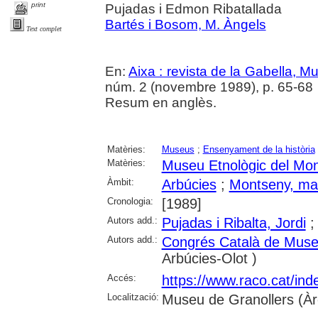
print
Pujadas i Edmon Ribatallada
Bartés i Bosom, M. Àngels
Text complet
En:
Aixa : revista de la Gabella, 
núm. 2 (novembre 1989), p. 65-68
Resum en anglès.
Matèries:
Museus
;
Ensenyament de la història
Matèries:
Museu Etnològic del Mon
Àmbit:
Arbúcies
;
Montseny, ma
Cronologia:
[1989]
Autors add.:
Pujadas i Ribalta, Jordi
Autors add.:
Congrés Català de Muse
Arbúcies-Olot )
Accés:
https://www.raco.cat/ind
Localització:
Museu de Granollers (Àre