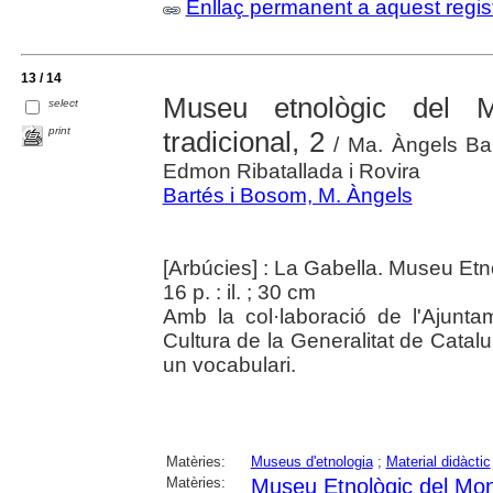
Enllaç permanent a aquest regis
13 / 14
Museu etnològic del 
select
print
tradicional, 2
/ Ma. Àngels Bar
Edmon Ribatallada i Rovira
Bartés i Bosom, M. Àngels
[Arbúcies] : La Gabella. Museu Et
16 p. : il. ; 30 cm
Amb la col·laboració de l'Ajunt
Cultura de la Generalitat de Catalu
un vocabulari.
Matèries:
Museus d'etnologia
;
Material didàctic
Matèries:
Museu Etnològic del Mon