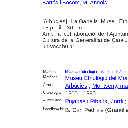
Bartés i Bosom, M. Àngels
[Arbúcies] : La Gabella. Museu Et
15 p. : il. ; 30 cm
Amb la col·laboració de l'Ajunt
Cultura de la Generalitat de Catalu
un vocabulari.
Matèries:
Museus d'etnologia
;
Material didàctic
Matèries:
Museu Etnològic del Mon
Àmbit:
Arbúcies
;
Montseny, ma
Cronologia:
1800 - 1980
Autors add.:
Pujadas i Ribalta, Jordi
Localització:
B. Can Pedrals (Granolle