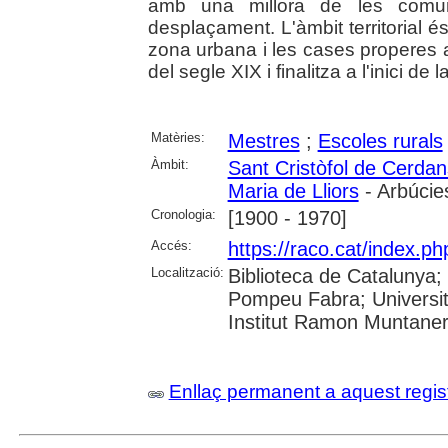
amb una millora de les comuni
desplaçament. L'àmbit territorial é
zona urbana i les cases properes a l
del segle XIX i finalitza a l'inici d
Matèries:
Mestres
;
Escoles rurals
Àmbit:
Sant Cristòfol de Cerdan
Maria de Lliors
- Arbúcie
Cronologia:
[1900 - 1970]
Accés:
https://raco.cat/index.
Localització:
Biblioteca de Catalunya; U
Pompeu Fabra; Universita
Institut Ramon Muntane
Enllaç permanent a aquest regis