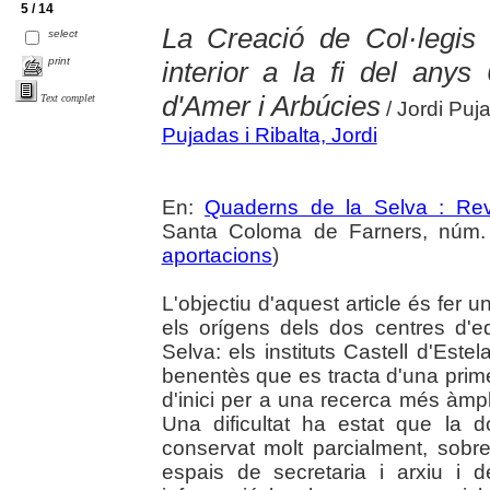
5 / 14
La Creació de Col·legis 
select
print
interior a la fi del any
d'Amer i Arbúcies
Text complet
/ Jordi Puja
Pujadas i Ribalta, Jordi
En:
Quaderns de la Selva : Revi
Santa Coloma de Farners, núm. 
aportacions
)
L'objectiu d'aquest article és fer 
els orígens dels dos centres d'
Selva: els instituts Castell d'Este
benentès que es tracta d'una prim
d'inici per a una recerca més àmp
Una dificultat ha estat que la 
conservat molt parcialment, sobre
espais de secretaria i arxiu i d