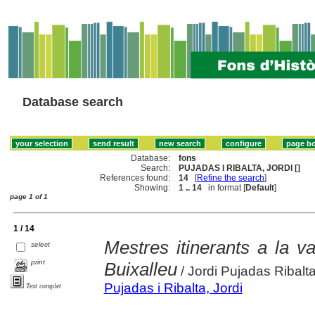
Database search
Database:
fons
Search:
PUJADAS I RIBALTA, JORDI []
References found:
14
[
Refine the search
]
Showing:
1 .. 14
in format [
Default
]
page 1 of 1
1 / 14
Mestres itinerants a la va
select
print
Buixalleu
/ Jordi Pujadas Ribalt
Pujadas i Ribalta, Jordi
Text complet