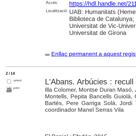
Accés:
https://hdl.handle.net/2
Localització:
UAB: Humanitats (Hemero
Biblioteca de Catalunya;
Universitat de Vic-Univer
Universitat de Girona
Enllaç permanent a aquest regis
2 / 14
L'Abans. Arbúcies : recull
select
print
Illa Colomer, Montse Duran Masó, 
Montells, Pepita Bancells Guiolà
Bartés, Pere Garriga Solà, Jord
coordinador Manel Serras Vila