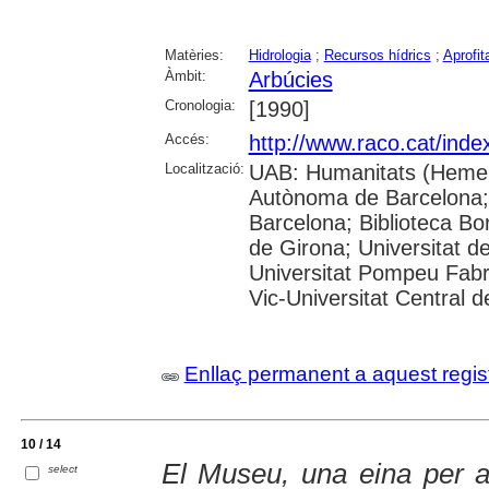
Matèries:
Hidrologia
;
Recursos hídrics
;
Aprofit
Àmbit:
Arbúcies
Cronologia:
[1990]
Accés:
http://www.raco.cat/inde
Localització:
UAB: Humanitats (Hemero
Autònoma de Barcelona; 
Barcelona; Biblioteca Bor
de Girona; Universitat de
Universitat Pompeu Fabra;
Vic-Universitat Central 
Enllaç permanent a aquest regis
10 / 14
El Museu, una eina per a
select