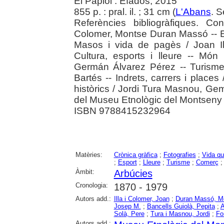
El Papiol : Efadós, 2015
855 p. : pral. il. ; 31 cm (
L'Abans
. S
Referències bibliogràfiques. Co
Colomer, Montse Duran Massó -- E
Masos i vida de pagès / Joan I
Cultura, esports i lleure -- Món 
Germán Álvarez Pérez -- Turisme
Bartés -- Indrets, carrers i place
històrics / Jordi Tura Masnou, Ge
del Museu Etnològic del Montseny L
ISBN 9788415232964
Matèries:
Crònica gràfica
;
Fotografies
;
Vida qu
;
Esport
;
Lleure
;
Turisme
;
Comerç
Àmbit:
Arbúcies
Cronologia:
1870 - 1979
Autors add.:
Illa i Colomer, Joan
;
Duran Massó, M
Josep M.
;
Bancells Guiolà, Pepita
;
A
Solà, Pere
;
Tura i Masnou, Jordi
;
Fo
Autors add.: