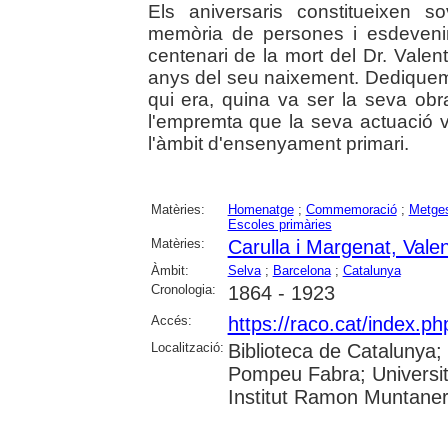
Els aniversaris constitueixen s
memòria de persones i esdeveni
centenari de la mort del Dr. Valen
anys del seu naixement. Dediquem
qui era, quina va ser la seva obr
l'empremta que la seva actuació 
l'àmbit d'ensenyament primari.
Matèries:
Homenatge
;
Commemoració
;
Metge
Escoles primàries
Matèries:
Carulla i Margenat, Valen
Àmbit:
Selva
;
Barcelona
;
Catalunya
Cronologia:
1864 - 1923
Accés:
https://raco.cat/index.
Localització:
Biblioteca de Catalunya; U
Pompeu Fabra; Universita
Institut Ramon Muntane