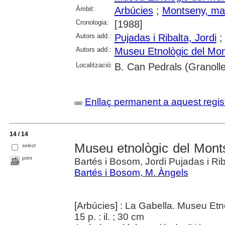
Àmbit:
Arbúcies
;
Montseny, ma
Cronologia:
[1988]
Autors add.:
Pujadas i Ribalta, Jordi
Autors add.:
Museu Etnològic del Mon
Localització:
B. Can Pedrals (Granoller
Enllaç permanent a aquest regis
14 / 14
Museu etnològic del Mont
select
print
Bartés i Bosom, Jordi Pujadas i Ri
Bartés i Bosom, M. Àngels
[Arbúcies] : La Gabella. Museu Et
15 p. : il. ; 30 cm