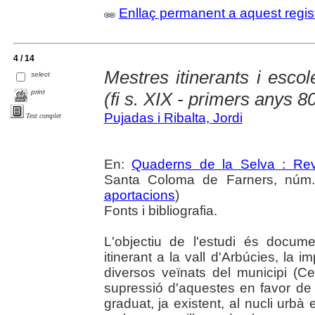
Enllaç permanent a aquest regis
4 / 14
Mestres itinerants i escol
select
print
(fi s. XIX - primers anys 8
Pujadas i Ribalta, Jordi
Text complet
En:
Quaderns de la Selva : Revi
Santa Coloma de Farners, núm. 
aportacions
)
Fonts i bibliografia.
L'objectiu de l'estudi és documen
itinerant a la vall d'Arbúcies, la i
diversos veïnats del municipi (Cer
supressió d'aquestes en favor de 
graduat, ja existent, al nucli urbà