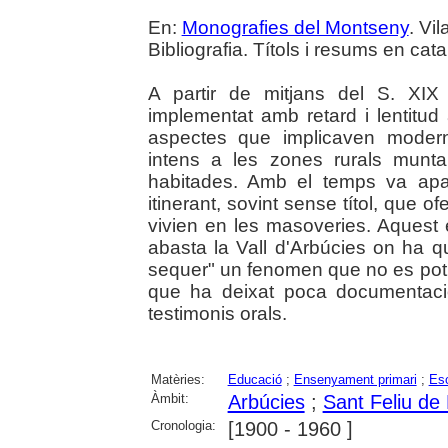
En:
Monografies del Montseny
. Vi
Bibliografia. Títols i resums en cata
A partir de mitjans del S. XIX 
implementat amb retard i lentitud 
aspectes que implicaven modern
intens a les zones rurals munta
habitades. Amb el temps va aparè
itinerant, sovint sense títol, que o
vivien en les masoveries. Aquest e
abasta la Vall d'Arbúcies on ha q
sequer" un fenomen que no es pot 
que ha deixat poca documentaci
testimonis orals.
Matèries:
Educació
;
Ensenyament primari
;
Esc
Àmbit:
Arbúcies
;
Sant Feliu de 
Cronologia:
[1900 - 1960 ]