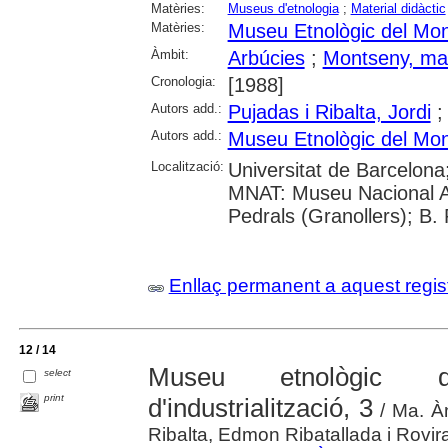
Matèries:
Museus d'etnologia
;
Material didàctic
Matèries:
Museu Etnològic del Mon
Àmbit:
Arbúcies
;
Montseny, ma
Cronologia:
[1988]
Autors add.:
Pujadas i Ribalta, Jordi
Autors add.:
Museu Etnològic del Mon
Localització:
Universitat de Barcelona
MNAT: Museu Nacional A
Pedrals (Granollers); B. 
Enllaç permanent a aquest regis
12 / 14
Museu etnològic d
select
print
d'industrialització, 3
/ Ma. Àn
Ribalta, Edmon Ribatallada i Rovir