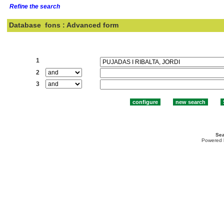
Refine the search
Database
fons : Advanced form
Search:
1
2
3
Sea
Powered