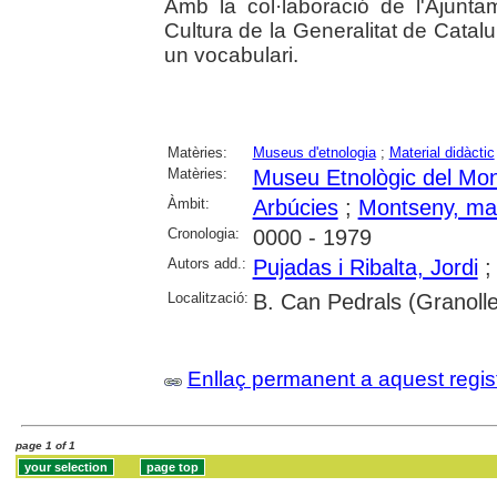
Amb la col·laboració de l'Ajunt
Cultura de la Generalitat de Catalu
un vocabulari.
Matèries:
Museus d'etnologia
;
Material didàctic
Matèries:
Museu Etnològic del Mon
Àmbit:
Arbúcies
;
Montseny, ma
Cronologia:
0000 - 1979
Autors add.:
Pujadas i Ribalta, Jordi
Localització:
B. Can Pedrals (Granolle
Enllaç permanent a aquest regis
page 1 of 1