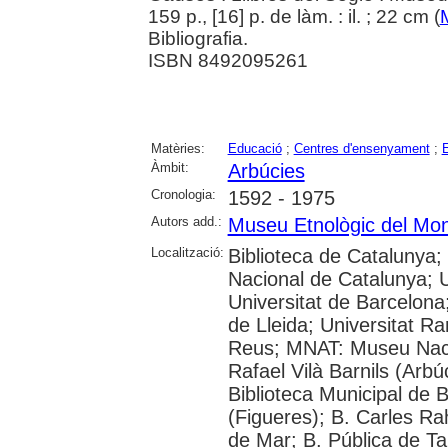
159 p., [16] p. de làm. : il. ; 22 cm (
Bibliografia.
ISBN 8492095261
Matèries:
Educació
;
Centres d'ensenyament
;
Àmbit:
Arbúcies
Cronologia:
1592 - 1975
Autors add.:
Museu Etnològic del Mon
Localització:
Biblioteca de Catalunya;
Nacional de Catalunya; 
Universitat de Barcelona;
de Lleida; Universitat R
Reus; MNAT: Museu Naci
Rafael Vilà Barnils (Arbú
Biblioteca Municipal de 
(Figueres); B. Carles Rah
de Mar; B. Pública de Ta