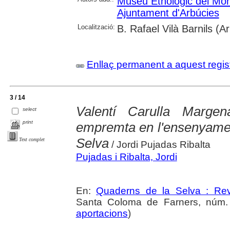
Museu Etnològic del Mon
Ajuntament d'Arbúcies
Localització:
B. Rafael Vilà Barnils (A
Enllaç permanent a aquest regis
3 / 14
Valentí Carulla Marge
select
print
empremta en l'ensenyamen
Selva
Text complet
/ Jordi Pujadas Ribalta
Pujadas i Ribalta, Jordi
En:
Quaderns de la Selva : Revi
Santa Coloma de Farners, núm. 3
aportacions
)