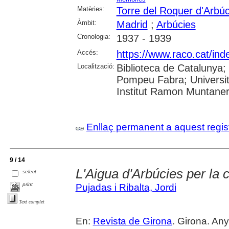
Matèries:
Torre del Roquer d'Arbúc
Àmbit:
Madrid
;
Arbúcies
Cronologia:
1937 - 1939
Accés:
https://www.raco.cat/in
Localització:
Biblioteca de Catalunya; U
Pompeu Fabra; Universita
Institut Ramon Muntaner;
Enllaç permanent a aquest regis
9 / 14
L'Aigua d'Arbúcies per la 
select
print
Pujadas i Ribalta, Jordi
Text complet
En:
Revista de Girona
. Girona. Any