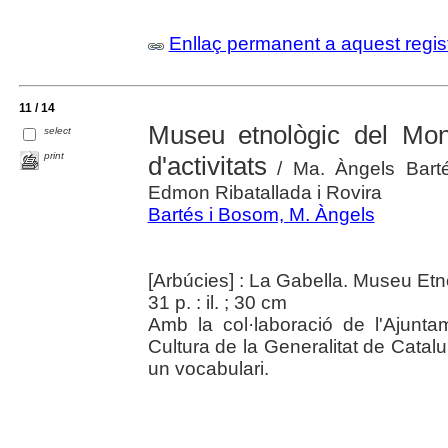
Enllaç permanent a aquest regis
11 / 14
Museu etnològic del Mont
select
print
d'activitats
/ Ma. Àngels Barté
Edmon Ribatallada i Rovira
Bartés i Bosom, M. Àngels
[Arbúcies] : La Gabella. Museu Et
31 p. : il. ; 30 cm
Amb la col·laboració de l'Ajunt
Cultura de la Generalitat de Catalu
un vocabulari.