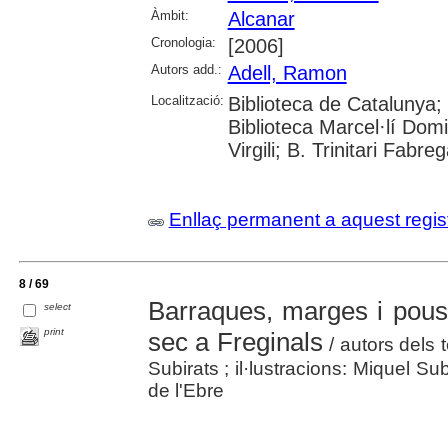
Àmbit:
Alcanar
Cronologia:
[2006]
Autors add.:
Adell, Ramon
Localització:
Biblioteca de Catalunya;
Biblioteca Marcel·lí Domi
Virgili; B. Trinitari Fabre
Enllaç permanent a aquest regis
8 / 69
Barraques, marges i pous 
select
print
sec a Freginals
/ autors dels 
Subirats ; il·lustracions: Miquel Su
de l'Ebre