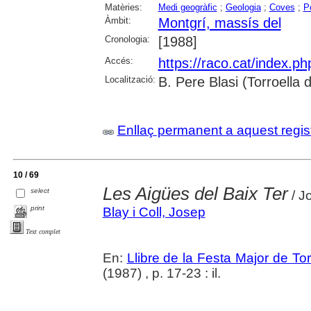
Matèries:
Medi geogràfic
;
Geologia
;
Coves
;
P
Àmbit:
Montgrí, massís del
Cronologia:
[1988]
Accés:
https://raco.cat/index.p
Localització:
B. Pere Blasi (Torroella
Enllaç permanent a aquest regis
10 / 69
Les Aigües del Baix Ter
select
/ Jo
print
Blay i Coll, Josep
Text complet
En:
Llibre de la Festa Major de To
(1987) , p. 17-23 : il.