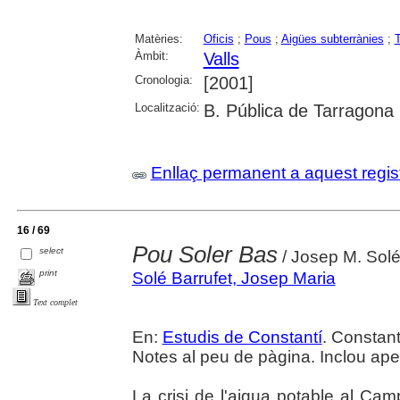
Matèries:
Oficis
;
Pous
;
Aigües subterrànies
;
T
Àmbit:
Valls
Cronologia:
[2001]
Localització:
B. Pública de Tarragona
Enllaç permanent a aquest regis
16 / 69
Pou Soler Bas
select
/ Josep M. Solé
print
Solé Barrufet, Josep Maria
Text complet
En:
Estudis de Constantí
. Constant
Notes al peu de pàgina. Inclou ap
La crisi de l'aigua potable al Ca