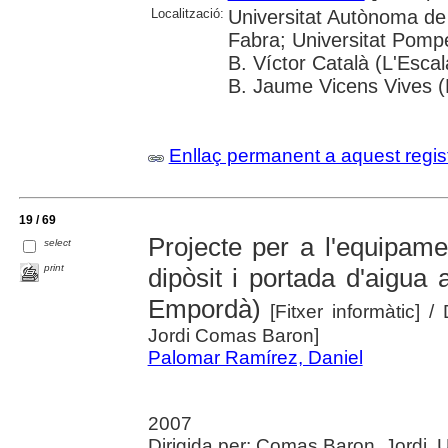
Localització:
Universitat Autònoma de
Fabra; Universitat Pomp
B. Víctor Català (L'Esca
B. Jaume Vicens Vives 
Enllaç permanent a aquest regis
19 / 69
Projecte per a l'equipame
select
print
dipòsit i portada d'aigua 
Empordà)
[Fitxer informàtic]
/ 
Jordi Comas Baron]
Palomar Ramírez, Daniel
2007
Dirigida per: Comas Baron, Jordi. 