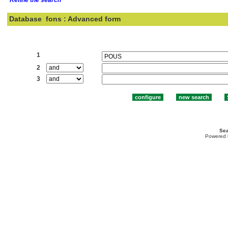
Database
fons : Advanced form
Search:
1
2
3
Sea
Powered