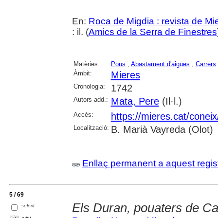
En:
Roca de Migdia : revista de Mi
: il. (
Amics de la Serra de Finestres
Matèries:
Pous
;
Abastament d'aigües
;
Carrers
Àmbit:
Mieres
Cronologia:
1742
Autors add.:
Mata, Pere
(Il·l.)
Accés:
https://mieres.cat/conei
Localització:
B. Marià Vayreda (Olot)
Enllaç permanent a aquest regis
5 / 69
Els Duran, pouaters de C
select
print