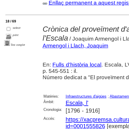
Enllaç permanent a aquest regis
18 / 69
Crònica del proveïment d'a
select
print
l'Escala
/ Joaquim Armengol i Ll
Armengol i Llach, Joaquim
Text complet
En:
Fulls d'història local
. Escala, L
p. 545-551 : il.
Número dedicat a "El proveïment d'a
Matèries:
Infraestructures d'aigües
;
Abastament
Àmbit:
Escala, l'
Cronologia:
[1796 - 1916]
Accés:
https://xacpremsa.cultu
id=0001555826
[exempla