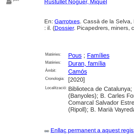
Rustullet Noguer, Miquel
En:
Garrotxes
. Cassà de la Selva,
: il. (
Dossier
. Picapedrers, miners, 
Matèries:
Pous
;
Famílies
Matèries:
Duran, família
Àmbit:
Camós
Cronologia:
[2020]
Localització:
Biblioteca de Catalunya;
(Banyoles); B. Carles Fo
Comarcal Salvador Estre
(Ripoll); B. Marià Vayred
Enllaç permanent a aquest regis