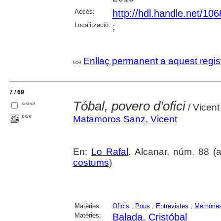
Accés:
http://hdl.handle.net/10
Localització:
;
Enllaç permanent a aquest regis
7 / 69
Tóbal, povero d'ofici
select
/ Vicen
print
Matamoros Sanz, Vicent
En:
Lo Rafal
. Alcanar, núm. 88 (ab
costums
)
Matèries:
Oficis
;
Pous
;
Entrevistes
;
Memòrie
Matèries:
Balada, Cristóbal