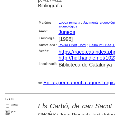
Bibliografia.
Matèries:
Epoca romana
;
Jaciments arqueològ
arqueològics
Àmbit:
Juneda
Cronologia:
[1998]
Autors add.:
Rovira i Port, Jordi
;
Bellmunt i Bea, 
Accés:
https://raco.cat/index.p
http://hdl.handle.net/10
Localització:
Biblioteca de Catalunya
Enllaç permanent a aquest regis
12 / 69
Els Carbó, de can Sacot 
select
print
pagès
/ Joan Pinsach, text i fotog