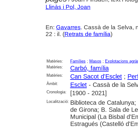
Llinàs i Pol, Joan
En:
Gavarres
. Cassà de la Selva, 
22 : il. (
Retrats de família
)
Matèries:
Famílies
;
Masos
;
Explotacions agràr
Matèries:
Carbó, família
Matèries:
Can Sacot d'Esclet
;
Per
Àmbit:
Esclet
- Cassà de la Sel
Cronologia:
[1900 - 2021]
Localització:
Biblioteca de Catalunya; 
de Girona; B. Sala de Le
Municipal (La Bisbal d'
Estragués (Castelló d'E