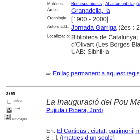
Matèries:
Recursos hídrics
;
Abastament d'aigü
Àmbit:
Granadella, la
Cronologia:
[1900 - 2000]
Autors add.:
Jornada Garriga
(2es : 2
Localització:
Biblioteca de Catalunya;
d'Olivart (Les Borges Bl
UAB: Sibhil·la
Enllaç permanent a aquest regis
3 / 69
La Inauguració del Pou Ma
select
print
Pujiula i Ribera, Jordi
Text complet
En:
El Cartipàs : ciutat, patrimoni,
8 : il. (
Imatges d'un segle
)