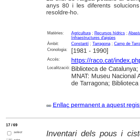
anys 80 i les diferents solucio
resoldre-ho.
Matèries:
Agricultura
;
Recursos hídrics
;
Abast
Infraestructures d'aigües
Àmbit:
Constantí
;
Tarragona
;
Camp de Tarr
Cronologia:
[1981 - 1990]
Accés:
https://raco.cat/index.ph
Localització:
Biblioteca de Catalunya;
MNAT: Museu Nacional Ar
de Tarragona; Biblioteca
Enllaç permanent a aquest regis
17 / 69
Inventari dels pous i cis
select
print