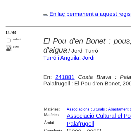
Enllaç permanent a aquest regis
14 / 69
El Pou d'en Bonet : pous
select
print
d'aigua
/ Jordi Turró
Turró i Anguila, Jordi
En:
241881
Costa Brava : Palaf
Palafrugell : El Pou d'en Bonet, 20
Matèries:
Associacions culturals
;
Abastament d
Matèries:
Associació Cultural el Po
Àmbit:
Palafrugell
Cronologia: