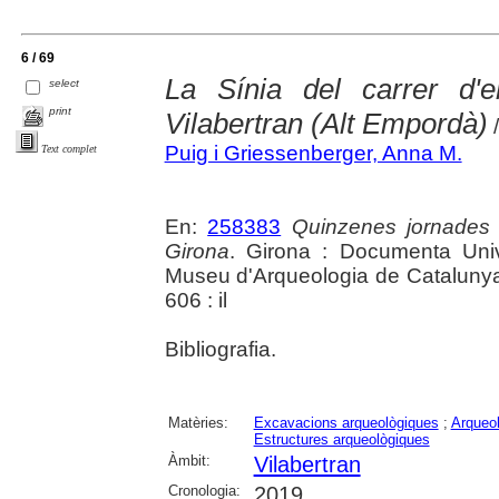
6 / 69
La Sínia del carrer d
select
print
Vilabertran (Alt Empordà)
/
Puig i Griessenberger, Anna M.
Text complet
En:
258383
Quinzenes jornades
Girona
. Girona : Documenta Unive
Museu d'Arqueologia de Catalunya 
606 : il
Bibliografia.
Matèries:
Excavacions arqueològiques
;
Arqueol
Estructures arqueològiques
Àmbit:
Vilabertran
Cronologia:
2019