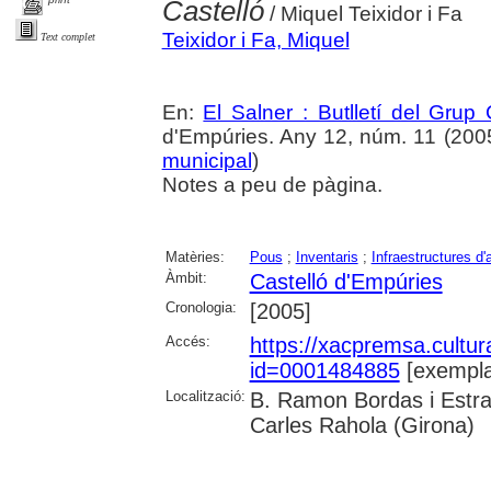
Castelló
/ Miquel Teixidor i Fa
Teixidor i Fa, Miquel
Text complet
En:
El Salner : Butlletí del Grup
d'Empúries. Any 12, núm. 11 (2005) 
municipal
)
Notes a peu de pàgina.
Matèries:
Pous
;
Inventaris
;
Infraestructures d'
Àmbit:
Castelló d'Empúries
Cronologia:
[2005]
Accés:
https://xacpremsa.cultu
id=0001484885
[exempla
Localització:
B. Ramon Bordas i Estra
Carles Rahola (Girona)