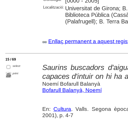
[0000 - 2005]
Localització:
Universitat de Girona; B.
Biblioteca Pública (Cassà
(Palafrugell); B. Terra B
Enllaç permanent a aquest regis
15 / 69
Saurins buscadors d'aig
select
print
capaces d'intuir on hi ha 
Noemí Bofarull Balanyà
Bofarull Balanyà, Noemí
En:
Cultura
. Valls. Segona èpoc
2001), p. 4-7