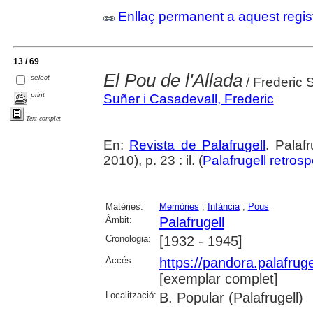
Enllaç permanent a aquest regis
13 / 69
El Pou de l'Allada
select
/ Frederic 
print
Suñer i Casadevall, Frederic
Text complet
En:
Revista de Palafrugell
. Palaf
2010), p. 23 : il. (
Palafrugell retrosp
Matèries:
Memòries
;
Infància
;
Pous
Àmbit:
Palafrugell
Cronologia:
[1932 - 1945]
Accés:
https://pandora.palafru
[exemplar complet]
Localització:
B. Popular (Palafrugell)