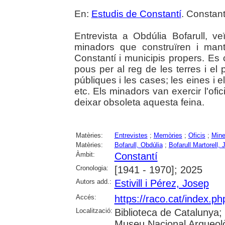
En:
Estudis de Constantí
. Constant
Entrevista a Obdúlia Bofarull, ve
minadors que construïren i man
Constantí i municipis propers. Es
pous per al reg de les terres i el
públiques i les cases; les eines i el
etc. Els minadors van exercir l'ofi
deixar obsoleta aquesta feina.
Matèries:
Entrevistes
;
Memòries
;
Oficis
;
Mine
Matèries:
Bofarull, Obdúlia
;
Bofarull Martorell,
Àmbit:
Constantí
Cronologia:
[1941 - 1970]; 2025
Autors add.:
Estivill i Pérez, Josep
Accés:
https://raco.cat/index.p
Localització:
Biblioteca de Catalunya
Museu Nacional Arqueolò