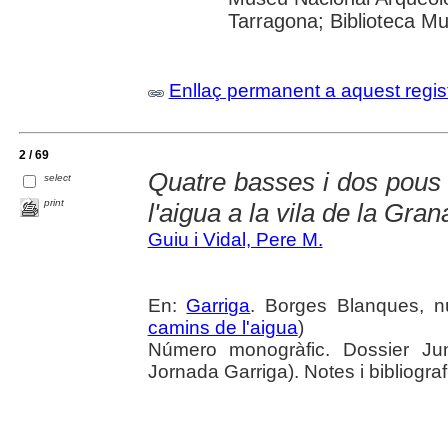
Tarragona; Biblioteca Mu
Enllaç permanent a aquest regis
2 / 69
Quatre basses i dos pous : 
select
print
l'aigua a la vila de la Gran
Guiu i Vidal, Pere M.
En:
Garriga
. Borges Blanques, nú
camins de l'aigua
)
Número monogràfic. Dossier Jun
Jornada Garriga). Notes i bibliograf