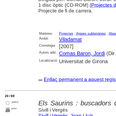
1 disc òptic (CD-ROM) (
Projectes d
Projecte de fi de carrera.
Matèries:
Projectes
;
Aigües subterrànies
;
Abas
Àmbit:
Viladamat
Cronologia:
[2007]
Autors add.:
Comas Baron, Jordi
(Dir.
Localització:
Universitat de Girona
Enllaç permanent a aquest regis
20 / 69
Els Saurins : buscadors d
select
print
Sivill i Vergés
Sivill i Vergés, Joan Lluís