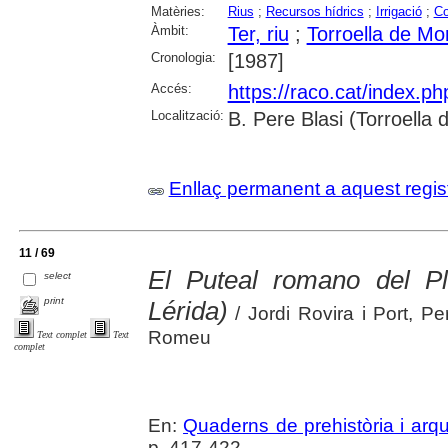
Matèries:
Rius
;
Recursos hídrics
;
Irrigació
;
Co
Àmbit:
Ter, riu
;
Torroella de Mo
Cronologia:
[1987]
Accés:
https://raco.cat/index.p
Localització:
B. Pere Blasi (Torroella
Enllaç permanent a aquest regis
11 / 69
El Puteal romano del P
select
print
Lérida)
/ Jordi Rovira i Port, P
Romeu
Text complet
Text
complet
En:
Quaderns de prehistòria i arq
p. 417-422