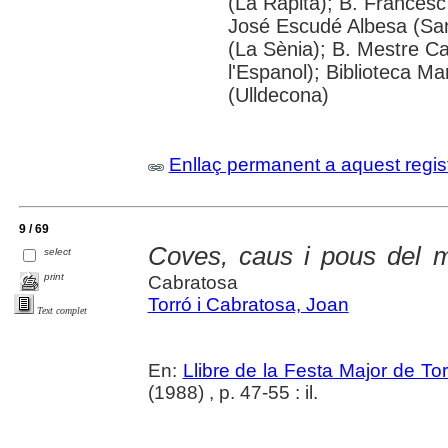
(La Ràpita); B. Frances
José Escudé Albesa (Sa
(La Sènia); B. Mestre Ca
l'Espanol); Biblioteca Ma
(Ulldecona)
Enllaç permanent a aquest regis
9 / 69
Coves, caus i pous del m
select
print
Cabratosa
Torró i Cabratosa, Joan
Text complet
En:
Llibre de la Festa Major de To
(1988) , p. 47-55 : il.