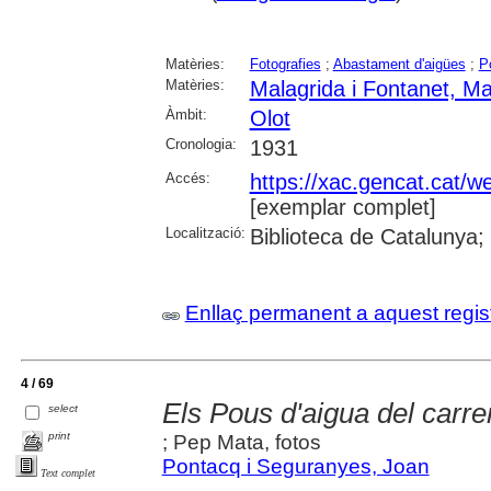
Matèries:
Fotografies
;
Abastament d'aigües
;
P
Matèries:
Malagrida i Fontanet, M
Àmbit:
Olot
Cronologia:
1931
Accés:
https://xac.gencat.cat/
[exemplar complet]
Localització:
Biblioteca de Catalunya;
Enllaç permanent a aquest regis
4 / 69
Els Pous d'aigua del carr
select
print
; Pep Mata, fotos
Pontacq i Seguranyes, Joan
Text complet