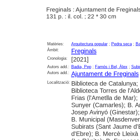
Freginals : Ajuntament de Freginal
131 p. : il. col. ; 22 * 30 cm
Matèries:
Arquitectura popular
;
Pedra seca
;
Ba
Àmbit:
Freginals
Cronologia:
[2021]
Autors add.:
Badia, Pep
;
Farnós i Bel, Àlex
;
Subir
Autors add.:
Ajuntament de Freginals
Localització:
Biblioteca de Catalunya; 
Biblioteca Torres de l'Al
Frias (l'Ametlla de Mar);
Sunyer (Camarles); B. Art
Josep Avinyó (Ginestar);
B. Municipal (Masdenver
Subirats (Sant Jaume d'
d'Ebre); B. Mercè Lleixà