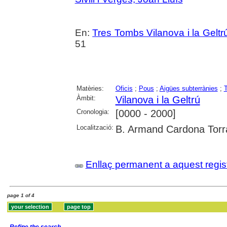
En:
Tres Tombs Vilanova i la Geltrú
51
Matèries:
Oficis
;
Pous
;
Aigües subterrànies
;
T
Àmbit:
Vilanova i la Geltrú
Cronologia:
[0000 - 2000]
Localització:
B. Armand Cardona Torran
Enllaç permanent a aquest regis
page 1 of 4
Refine the search