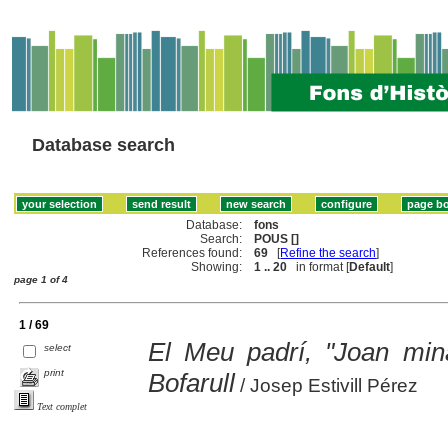
Database search
Database:
fons
Search:
POUS []
References found:
69
[
Refine the search
]
Showing:
1 .. 20
in format [
Default
]
page 1 of 4
1 / 69
El Meu padrí, "Joan mina
select
print
Bofarull
/ Josep Estivill Pérez
Text complet