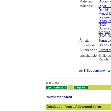
Matèries:
Diccionar
Matèries:
Rigol i 
Rambla i
Miquel
(1
Soriguera
Ribas, M
(1927-...
Duran i 
Artigues
(1923-20
Àmbit:
Terrassa
Cronologia:
[19?? - 
Autors add.:
Comellas
Localització:
Bibliote
Rahola (
Enllaç permanent a 
page 1 of 1
Refine the search
Database
fons : Advanced form