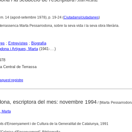
/ Joan Alcaraz
úm. 14 (agost-setembre 1978), p. 19-24 (
Ciutadans/ciutadanes
)
a terrassenca Marta Pessarrodona, sobre la seva vida i la seva obra literària.
res
;
Entrevistes
;
Biografia
dona i Artigues, Marta
(1941-....)
978
ca Central de Terrassa
aquest registre
ona, escriptora del mes: novembre 1994
/ [Marta Pessarrodon
, Marta
s d'Ensenyament i de Cultura de la Generalitat de Catalunya, 1991