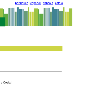
português
|
español
|
français
|
català
ra Costa i