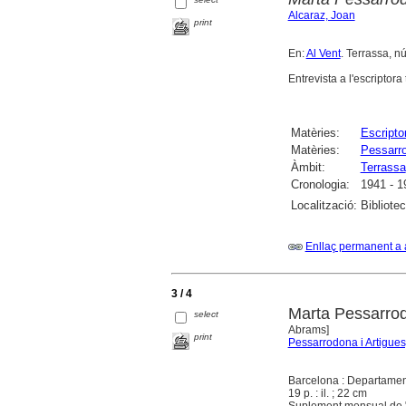
Alcaraz, Joan
print
En:
Al Vent
. Terrassa, n
Entrevista a l'escriptor
Matèries:
Escripto
Matèries:
Pessarro
Àmbit:
Terrassa
Cronologia:
1941 - 1
Localització:
Bibliote
Enllaç permanent a 
3 / 4
Marta Pessarrod
select
Abrams]
print
Pessarrodona i Artigues
Barcelona : Departament
19 p. : il. ; 22 cm