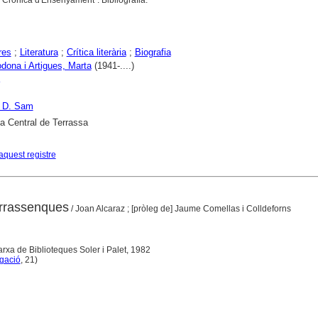
Crònica d'Ensenyament". Bibliografia.
res
;
Literatura
;
Crítica literària
;
Biografia
dona i Artigues, Marta
(1941-....)
 D. Sam
ca Central de Terrassa
aquest registre
errassenques
/ Joan Alcaraz ; [pròleg de] Jaume Comellas i Colldeforns
arxa de Biblioteques Soler i Palet, 1982
gació
, 21)