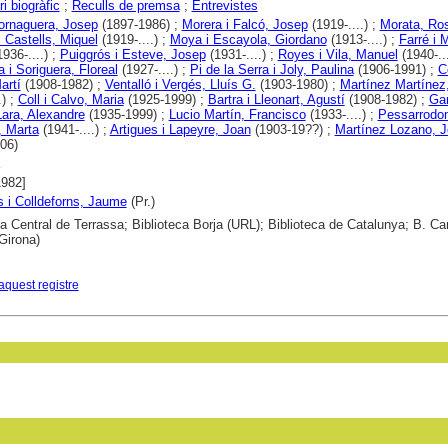
i biogràfic
;
Reculls de premsa
;
Entrevistes
Fornaguera, Josep
(1897-1986) ;
Morera i Falcó, Josep
(1919-....) ;
Morata, Ro
 Castells, Miquel
(1919-....) ;
Moya i Escayola, Giordano
(1913-....) ;
Farré i M
936-....) ;
Puiggrós i Esteve, Josep
(1931-....) ;
Royes i Vila, Manuel
(1940-...
 i Soriguera, Floreal
(1927-....) ;
Pi de la Serra i Joly, Paulina
(1906-1991) ;
C
artí
(1908-1982) ;
Ventalló i Vergés, Lluís G.
(1903-1980) ;
Martínez Martínez
.) ;
Coll i Calvo, Maria
(1925-1999) ;
Bartra i Lleonart, Agustí
(1908-1982) ;
Gar
Lara, Alexandre
(1935-1999) ;
Lucio Martín, Francisco
(1933-....) ;
Pessarrodon
, Marta
(1941-....) ;
Artigues i Lapeyre, Joan
(1903-19??) ;
Martínez Lozano, 
06)
1982]
 i Colldeforns, Jaume
(Pr.)
ca Central de Terrassa; Biblioteca Borja (URL); Biblioteca de Catalunya; B. Ca
Girona)
aquest registre