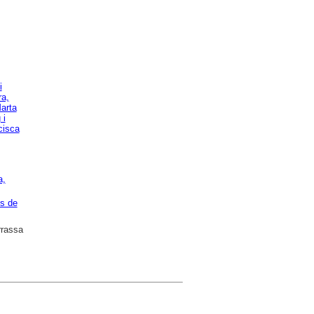
i
ra,
arta
 i
cisca
a,
cs de
rrassa