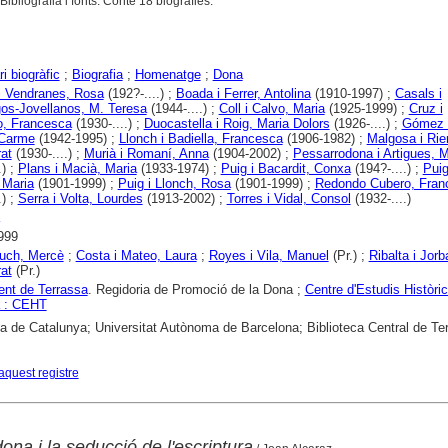
ibliografia i fonts. Conté 18 biografies.
i biogràfic
;
Biografia
;
Homenatge
;
Dona
i Vendranes, Rosa
(192?-....) ;
Boada i Ferrer, Antolina
(1910-1997) ;
Casals i
os-Jovellanos, M. Teresa
(1944-....) ;
Coll i Calvo, Maria
(1925-1999) ;
Cruz i
o, Francesca
(1930-....) ;
Duocastella i Roig, Maria Dolors
(1926-....) ;
Gómez 
 Carme
(1942-1995) ;
Llonch i Badiella, Francesca
(1906-1982) ;
Malgosa i Rie
at
(1930-....) ;
Murià i Romaní, Anna
(1904-2002) ;
Pessarrodona i Artigues, M
.) ;
Plans i Macià, Maria
(1933-1974) ;
Puig i Bacardit, Conxa
(194?-....) ;
Puig
 Maria
(1901-1999) ;
Puig i Llonch, Rosa
(1901-1999) ;
Redondo Cubero, Fran
.) ;
Serra i Volta, Lourdes
(1913-2002) ;
Torres i Vidal, Consol
(1932-....)
999
luch, Mercè
;
Costa i Mateo, Laura
;
Royes i Vila, Manuel
(Pr.) ;
Ribalta i Jorb
at
(Pr.)
nt de Terrassa
. Regidoria de Promoció de la Dona ;
Centre d'Estudis Històri
a : CEHT
ca de Catalunya; Universitat Autònoma de Barcelona; Biblioteca Central de Te
aquest registre
na i la seducció de l'escriptura