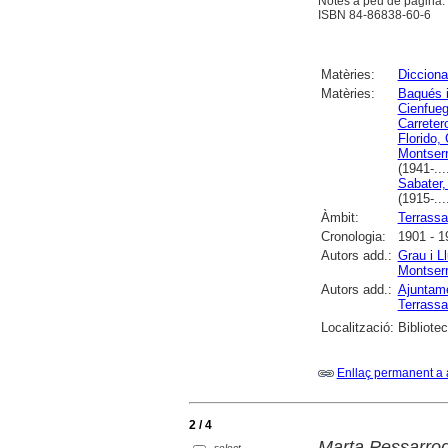
Notes a peu de pàgina. B
ISBN 84-86838-60-6
Matèries:
Diccionar
Matèries:
Baqués 
Cienfueg
Carreter
Florido,
Montserr
(1941-...
Sabater,
(1915-...
Àmbit:
Terrassa
Cronologia:
1901 - 1
Autors add.:
Grau i L
Montserr
Autors add.:
Ajuntame
Terrass
Localització:
Bibliote
Enllaç permanent a 
2 / 4
Marta Pessarrodo
select