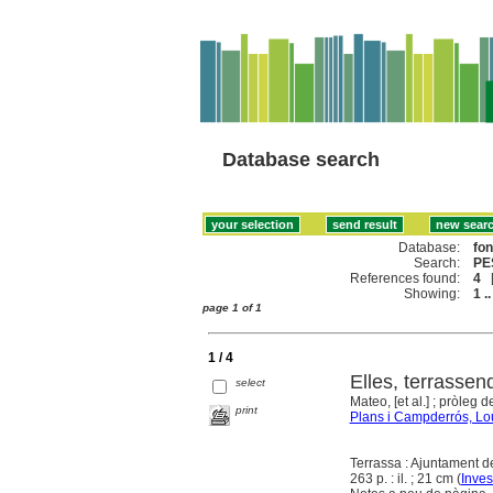
Database search
Database:
fo
Search:
PE
References found:
4
Showing:
1 ..
page 1 of 1
1 / 4
Elles, terrasse
select
Mateo, [et al.] ; pròleg
print
Plans i Campderrós, Lo
Terrassa : Ajuntament d
263 p. : il. ; 21 cm (
Inves