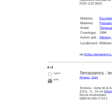
Suplement mensual de "
ISSN 1132-9602
Matèries:
Escripto
Matèries:
Pessarro
Àmbit:
Terrassa
Cronologia:
1994
Autors add.:
Abrams,
Localització:
Bibliote
Enllaç permanent a 
4 / 4
Terrassencs - t
select
Alcaraz, Joan
print
Terrassa : Junta de la X
319 p. : il. ; 19 cm (
Divul
Recull d'entrevistes.
ISBN 84-600-2734-1