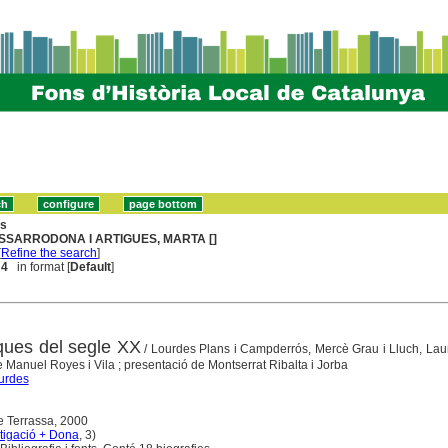
ns
SSARRODONA I ARTIGUES, MARTA []
[
Refine the search
]
 4
in format [
Default
]
nques del segle XX
/ Lourdes Plans i Campderrós, Mercè Grau i Lluch, Lau
 de Manuel Royes i Vila ; presentació de Montserrat Ribalta i Jorba
urdes
e Terrassa, 2000
tigació + Dona
, 3)