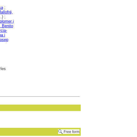
sa
;
allofré,
.) ;
olomer i
, Benito
cia-
a i
Josep
rles
Free form