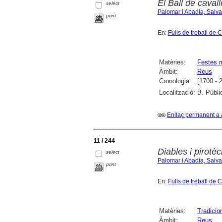
El Ball de caval
select
Palomar i Abadia, Salv
print
En:
Fulls de treball de 
Matèries:
Festes 
Àmbit:
Reus
Cronologia:
[1700 - 
Localització:
B. Públi
Enllaç permanent a 
11 / 244
Diables i pirotè
select
Palomar i Abadia, Salv
print
En:
Fulls de treball de 
Matèries:
Tradicio
Àmbit:
Reus