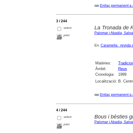
Enllaç permanent a 
3 / 244
La Tronada de 
select
Palomar i Abadia, Salv
print
En:
Caramella : revista 
Matèries:
Tradicio
Àmbit:
Reus
Cronologia:
1999
Localització:
B. Centr
Enllaç permanent a 
4 / 244
Bous i bèsties 
select
Palomar i Abadia, Salv
print