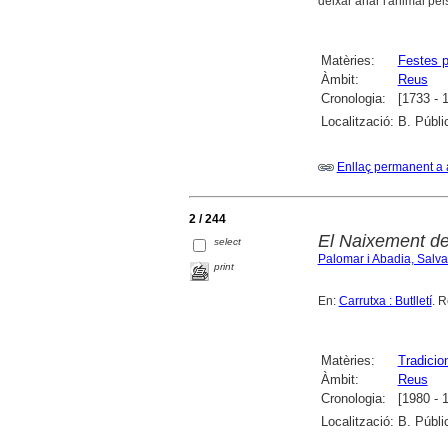
deixar anar l'animal pel
Matèries:
Festes p
Àmbit:
Reus
Cronologia:
[1733 - 
Localització:
B. Públi
Enllaç permanent a 
2 / 244
El Naixement de
select
Palomar i Abadia, Salv
print
En:
Carrutxa : Butlletí
. 
Matèries:
Tradicio
Àmbit:
Reus
Cronologia:
[1980 - 
Localització:
B. Públi