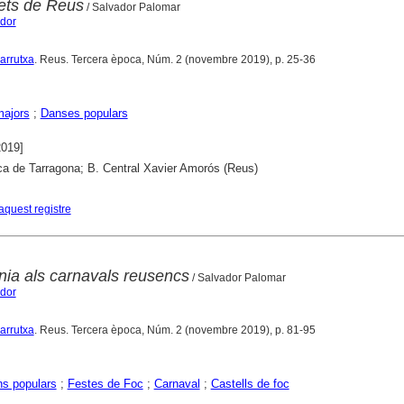
lets de Reus
/ Salvador Palomar
ador
Carrutxa
. Reus. Tercera època, Núm. 2 (novembre 2019), p. 25-36
majors
;
Danses populars
2019]
ca de Tarragona; B. Central Xavier Amorós (Reus)
aquest registre
cnia als carnavals reusencs
/ Salvador Palomar
ador
Carrutxa
. Reus. Tercera època, Núm. 2 (novembre 2019), p. 81-95
ns populars
;
Festes de Foc
;
Carnaval
;
Castells de foc