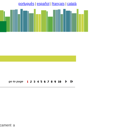
português
|
español
|
français
|
català
go to page
icament a