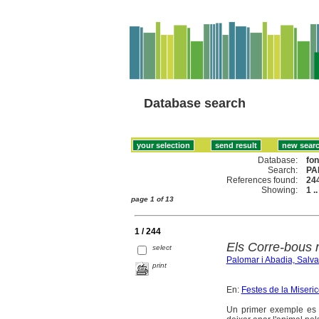
Database search
Database:
fo
Search:
PA
References found:
24
Showing:
1 .
page 1 of 13
1 / 244
Els Corre-bous 
select
Palomar i Abadia, Salv
print
En:
Festes de la Miseri
Un primer exemple es 