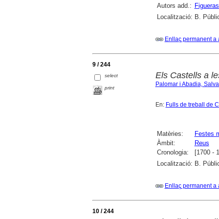
Autors add.:
Figueras
Localització:
B. Públi
Enllaç permanent a 
9 / 244
Els Castells a le
select
Palomar i Abadia, Salv
print
En:
Fulls de treball de 
Matèries:
Festes 
Àmbit:
Reus
Cronologia:
[1700 - 
Localització:
B. Públi
Enllaç permanent a 
10 / 244