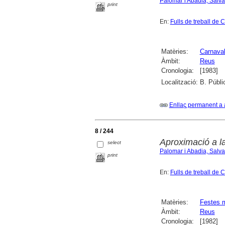
Palomar i Abadia, Salv
print
En:
Fulls de treball de 
Matèries:
Carnava
Àmbit:
Reus
Cronologia:
[1983]
Localització:
B. Públi
Enllaç permanent a 
8 / 244
Aproximació a l
select
Palomar i Abadia, Salv
print
En:
Fulls de treball de 
Matèries:
Festes 
Àmbit:
Reus
Cronologia:
[1982]