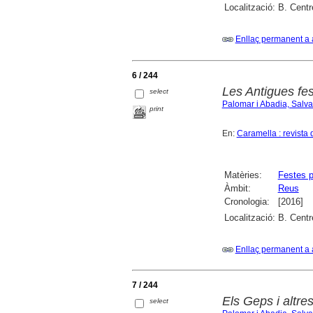
Localització:
B. Centr
Enllaç permanent a 
6 / 244
Les Antigues fes
select
Palomar i Abadia, Salv
print
En:
Caramella : revista 
Matèries:
Festes p
Àmbit:
Reus
Cronologia:
[2016]
Localització:
B. Centr
Enllaç permanent a 
7 / 244
Els Geps i altre
select