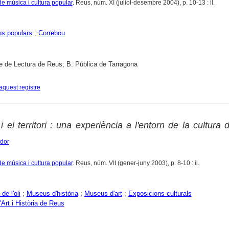
de música i cultura popular
. Reus, núm. XI (juliol-desembre 2004), p. 10-13 : il.
ns populars
;
Correbou
e de Lectura de Reus; B. Pública de Tarragona
aquest registre
 el territori : una experiència a l'entorn de la cultura de
ador
de música i cultura popular
. Reus, núm. VII (gener-juny 2003), p. 8-10 : il.
de l'oli
;
Museus d'història
;
Museus d'art
;
Exposicions culturals
Art i Història de Reus