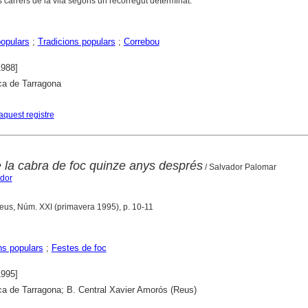
s carrers de la vila segons un recorregut determinat.
opulars
;
Tradicions populars
;
Correbou
1988]
ca de Tarragona
aquest registre
 la cabra de foc quinze anys després
/ Salvador Palomar
ador
Reus, Núm. XXI (primavera 1995), p. 10-11
ns populars
;
Festes de foc
1995]
ca de Tarragona; B. Central Xavier Amorós (Reus)