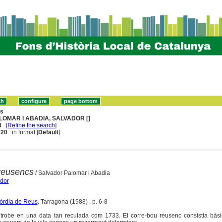
ns
LOMAR I ABADIA, SALVADOR []
4
[
Refine the search
]
. 20
in format [
Default
]
reusencs
/ Salvador Palomar i Abadia
ador
còrdia de Reus
. Tarragona (1988) , p. 6-8
trobe en una data tan reculada com 1733. El corre-bou reusenc consistia bàs