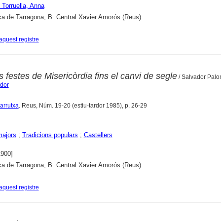
 Torruella, Anna
ca de Tarragona; B. Central Xavier Amorós (Reus)
aquest registre
s festes de Misericòrdia fins el canvi de segle
/ Salvador Palo
ador
Carrutxa
. Reus, Núm. 19-20 (estiu-tardor 1985), p. 26-29
majors
;
Tradicions populars
;
Castellers
1900]
ca de Tarragona; B. Central Xavier Amorós (Reus)
aquest registre