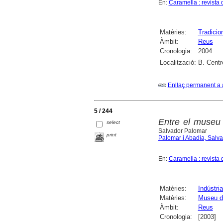
En:
Caramella : revista 
Matèries:
Tradicio
Àmbit:
Reus
Cronologia:
2004
Localització:
B. Centr
Enllaç permanent a 
5 / 244
Entre el museu i
select
Salvador Palomar
print
Palomar i Abadia, Salv
En:
Caramella : revista 
Matèries:
Indústria 
Matèries:
Museu d'
Àmbit:
Reus
Cronologia:
[2003]