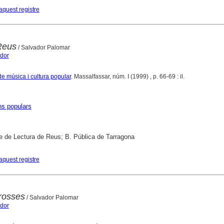
aquest registre
Reus
/ Salvador Palomar
ador
de música i cultura popular
. Massalfassar, núm. I (1999) , p. 66-69 : il.
ns populars
e de Lectura de Reus; B. Pública de Tarragona
aquest registre
grosses
/ Salvador Palomar
ador