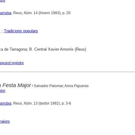
ador
Carrutxa
. Reus, Núm. 14 (hivern 1983), p. 20
l
;
Tradicions populars
ca de Tarragona; B. Central Xavier Amorós (Reus)
aquest registre
a Festa Major
/ Salvador Palomar, Anna Figueras
ador
Carrutxa
. Reus, Núm. 13 (tardor 1982), p. 3-6
majors