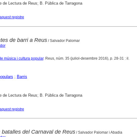
e de Lectura de Reus; B. Pública de Tarragona
aquest registre
tes de barri a Reus
/ Salvador Palomar
ador
de música i cultura popular
. Reus, núm. 35 (juliol-desembre 2016), p. 28-31 : il.
opulars
;
Barris
e de Lectura de Reus; B. Pública de Tarragona
aquest registre
s batalles del Carnaval de Reus
/ Salvador Palomar i Abadia