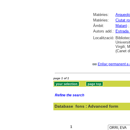
Matèries:
Arqueolo
Matèries:
Ciutat r
Àmbit:
Mataró
Autors add.:
Estrada i
Localització:
Bibliote
Universi
Virgili;
(Canet d
Enllaç permanent a 
page 1 of 1
Refine the search
Database
fons : Advanced form
Search:
1