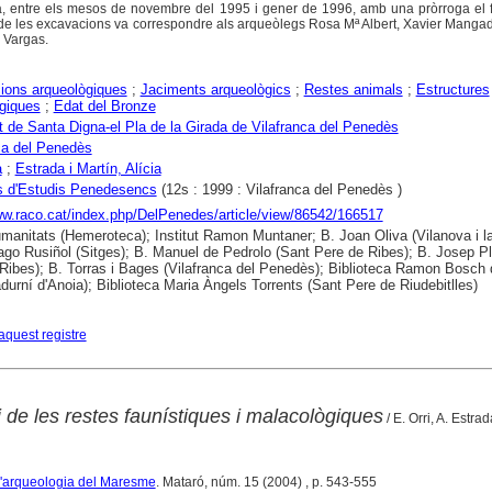
a, entre els mesos de novembre del 1995 i gener de 1996, amb una pròrroga el f
 de les excavacions va correspondre als arqueòlegs Rosa Mª Albert, Xavier Manga
 Vargas.
ions arqueològiques
;
Jaciments arqueològics
;
Restes animals
;
Estructures
giques
;
Edat del Bronze
 de Santa Digna-el Pla de la Girada de Vilafranca del Penedès
ca del Penedès
a
;
Estrada i Martín, Alícia
s d'Estudis Penedesencs
(12s : 1999 : Vilafranca del Penedès )
ww.raco.cat/index.php/DelPenedes/article/view/86542/166517
anitats (Hemeroteca); Institut Ramon Muntaner; B. Joan Oliva (Vilanova i la
ago Rusiñol (Sitges); B. Manuel de Pedrolo (Sant Pere de Ribes); B. Josep P
Ribes); B. Torras i Bages (Vilafranca del Penedès); Biblioteca Ramon Bosch
durní d'Anoia); Biblioteca Maria Àngels Torrents (Sant Pere de Riudebitlles)
aquest registre
i de les restes faunístiques i malacològiques
/ E. Orri, A. Estrad
 d'arqueologia del Maresme
. Mataró, núm. 15 (2004) , p. 543-555