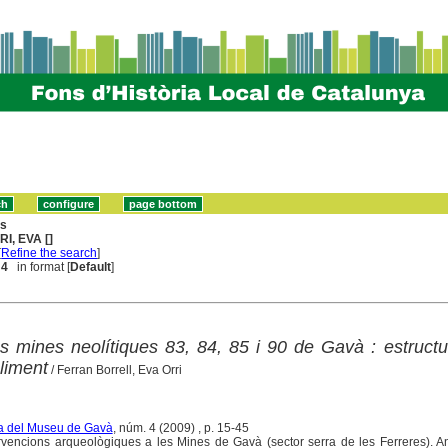
ns
I, EVA []
[
Refine the search
]
 4
in format [
Default
]
s mines neolítiques 83, 84, 85 i 90 de Gavà : estructu
bliment
/ Ferran Borrell, Eva Orri
ta del Museu de Gavà
, núm. 4 (2009) , p. 15-45
rvencions arqueològiques a les Mines de Gavà (sector serra de les Ferreres). A