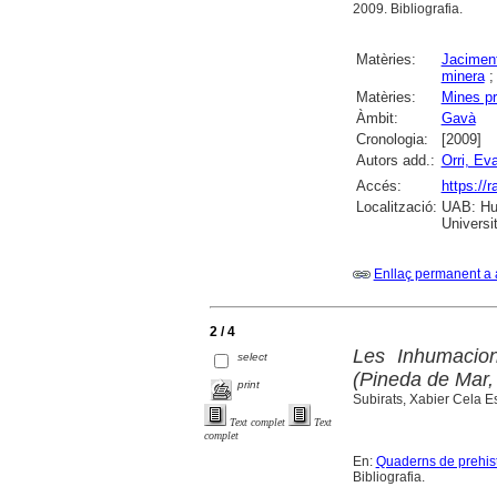
2009. Bibliografia.
Matèries:
Jaciment
minera
Matèries:
Mines pr
Àmbit:
Gavà
Cronologia:
[2009]
Autors add.:
Orri, Ev
Accés:
https://
Localització:
UAB: Hum
Universi
Enllaç permanent a 
2 / 4
Les Inhumacion
select
(Pineda de Mar,
print
Subirats, Xabier Cela E
Text complet
Text
complet
En:
Quaderns de prehist
Bibliografia.