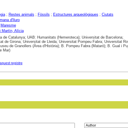
gia
;
Restes animals
;
Fòssils
;
Estructures arqueològiques
;
Ciutats
omana d'Iluro
;
Maresme
 Martín, Alícia
ca de Catalunya; UAB: Humanitats (Hemeroteca); Universitat de Barcelona;
tat de Girona; Universitat de Lleida; Universitat Pompeu Fabra; Universitat Rov
 Museu de Granollers (Àrea d'Història); B. Pompeu Fabra (Mataró); B. Gual i P
e Mar)
aquest registre
in field: