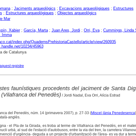
omana
;
Jaciments arqueològics
;
Excavacions arqueològiques
;
Estructures
es
;
Estructures arqueològiques
;
Objectes arqueològics
de Mar
spín, Xabier
;
García, Marta
;
Juan Ares, Jordi
;
Orri, Eva
;
Cummings, Linda 
s, Imma
raco.cat/index.php/QuadernsPrehistoriaCastello/article/view/260935
dl.handle.net/10234/45963
ca de Catalunya
aquest registre
estes faunístiques procedents del jaciment de Santa Dig
 (Vilafranca del Penedès)
/ Jordi Nadal, Eva Orri, Alícia Estrad
ranca del Penedès, núm. 14 (primavera 2007), p. 27-33 (
Miscel·lània Penedesenca
atalà-anglès.
gna - el Pla de la Girada, es troba al terme de Vilafranca del Penedès, en el mate
nucli urbà, al sud de l'estació d'autobusos, entre la via del tren, la carretera Vilanov
ervenció d'urgència- deguda a un projecte d'urbanització de l'àrea- es va dur a ter