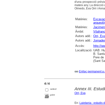
d'una prospecció prèvi
mateix any. La direcció
Olmedo, Eva Orri i Anna
Matèries:
Excavac
arqueolò
Matèries:
Jaciment
Àmbit:
Vilafran
Autors add.:
Orri, Ev
Autors add.:
Jornade
Accés:
http://w
Localització:
UAB: Hum
B. Santi
Pere de 
(Sant Sa
Enllaç permanent a 
4 / 4
Annex III. Estud
select
Orri, Eva
print
En:
Laietania : estudis