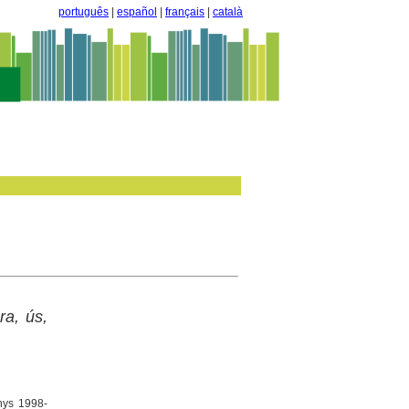
português
|
español
|
français
|
català
ra, ús,
nys 1998-