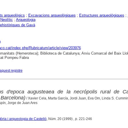
s arqueològics
;
Excavacions arqueològiques
;
Estructures arqueològiques
;
;
Neolític
;
Arqueologia
ehistòriques de Gavà
a
raco.cat/index.php/Rubricatum/article/view/203976
anitats (Hemeroteca); Biblioteca de Catalunya; Arxiu Comarcal del Baix Llo
tat Pompeu Fabra
aquest registre
s d'epoca augusteaea de la necrópolis rural de C
 Barcelona)
/ Xavier Cela, Marta García, Jordi Juan, Eva Om, Linda S. Cumm
spín, Jorge de Juan Ares
òria i arqueologia de Castelló
, Núm. 20 (1999) , p. 221-246