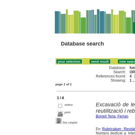
Database search
Database:
fo
Search:
ORR
References found:
4
Showing:
1 ..
page 1 of 1
1 / 4
Excavació de le
select
reutilització i re
print
Borrell Tena, Ferran
Text complet
En:
Rubricatum : Revis
Número dedicat a: Inte