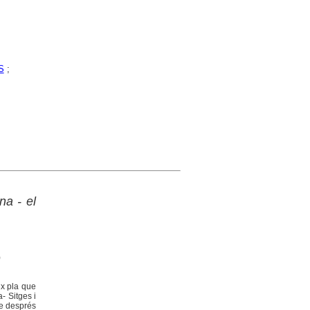
S
;
na - el
)
ix pla que
a- Sitges i
me després