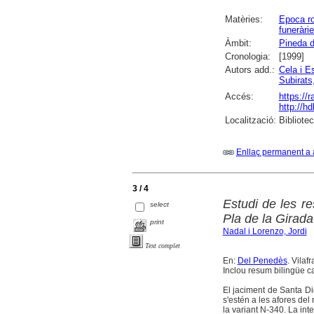
Matèries:
Epoca r
funeràri
Àmbit:
Pineda 
Cronologia:
[1999]
Autors add.:
Cela i E
Subirat
Accés:
https://
http://h
Localització:
Bibliote
Enllaç permanent a 
3 / 4
Estudi de les r
select
Pla de la Girada
print
Nadal i Lorenzo, Jordi
Text complet
En:
Del Penedès
. Vilaf
Inclou resum bilingüe c
El jaciment de Santa Di
s'estén a les afores del 
la variant N-340. La int