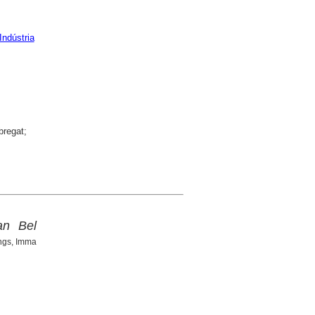
Indústria
bregat;
an Bel
ings, Imma