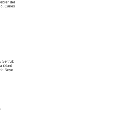
ebrer del
do, Carles
 Geltrú);
la (Sant
 de Noya
a