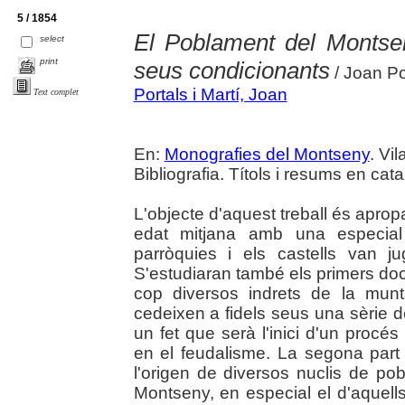
5 / 1854
El Poblament del Montseny
select
print
seus condicionants
/ Joan Po
Portals i Martí, Joan
Text complet
En:
Monografies del Montseny
. Vi
Bibliografia. Títols i resums en cata
L'objecte d'aquest treball és aprop
edat mitjana amb una especial 
parròquies i els castells van juga
S'estudiaran també els primers d
cop diversos indrets de la mun
cedeixen a fidels seus una sèrie de
un fet que serà l'inici d'un proc
en el feudalisme. La segona part 
l'origen de diversos nuclis de po
Montseny, en especial el d'aquell