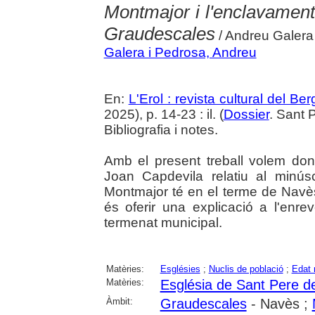
Montmajor i l'enclavament
Graudescales
/ Andreu Galera
Galera i Pedrosa, Andreu
En:
L'Erol : revista cultural del Be
2025), p. 14-23 : il. (
Dossier
. Sant 
Bibliografia i notes.
Amb el present treball volem dona
Joan Capdevila relatiu al minú
Montmajor té en el terme de Navès 
és oferir una explicació a l'enr
termenat municipal.
Matèries:
Esglésies
;
Nuclis de població
;
Edat 
Matèries:
Església de Sant Pere d
Àmbit:
Graudescales
- Navès ;