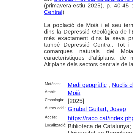
(primavera-estiu 2025), p. 40-45 : 
Central
)
La població de Moià i el seu ter
dins la Depressió Geològica de l'
més exactament dins la seva pa
també Depressió Central. Tot i 
comarques naturals del Moi
característiques d'altiplans, 
Altiplans dels sectors centrals de l
Matèries:
Medi geogràfic
;
Nuclis d
Àmbit:
Moià
Cronologia:
[2025]
Autors add.:
Girabal Guitart, Josep
Accés:
https://raco.cat/index.p
Localització:
Biblioteca de Catalunya;
Universitat de Barcelona; 