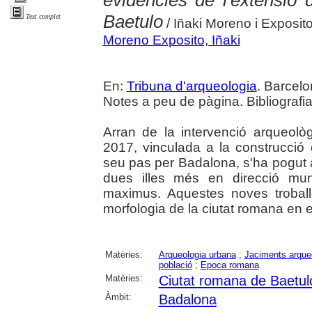
evidències de l'extensió d
Baetulo
Text complet
/ Iñaki Moreno i Exposit
Moreno Exposito, Iñaki
En:
Tribuna d'arqueologia
. Barcelo
Notes a peu de pàgina. Bibliografia
Arran de la intervenció arqueolò
2017, vinculada a la construcció d
seu pas per Badalona, s'ha pogut 
dues illes més en direcció mu
maximus. Aquestes noves troballe
morfologia de la ciutat romana en e
Matèries:
Arqueologia urbana
;
Jaciments arque
població
;
Epoca romana
Matèries:
Ciutat romana de Baetul
Àmbit:
Badalona