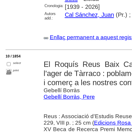
Cronologia:
[1939 - 2026]
Autors
Cal Sánchez, Juan
(Pr.) 
add.:
Enllaç permanent a aquest regis
10 / 1854
El Roquís Reus Baix C
select
print
l'ager de Tàrraco : poblam
i comerç a les nostres co
Gebellí Borràs
Gebellí Borràs, Pere
Reus : Associació d'Estudis Reus
229, VIII p. ; 25 cm (
Edicions Rosa
XV Beca de Recerca Premi Memori