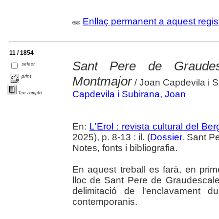
Enllaç permanent a aquest regis
11 / 1854
Sant Pere de Graudes
select
print
Montmajor
/ Joan Capdevila i 
Capdevila i Subirana, Joan
Text complet
En:
L'Erol : revista cultural del Be
2025), p. 8-13 : il. (
Dossier
. Sant P
Notes, fonts i bibliografia.
En aquest treball es farà, en prim
lloc de Sant Pere de Graudescales 
delimitació de l'enclavament du
contemporanis.