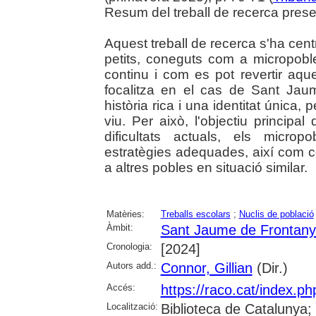
Resum del treball de recerca present
Aquest treball de recerca s'ha cen
petits, coneguts com a micropobl
continu i com es pot revertir aques
focalitza en el cas de Sant Ja
història rica i una identitat única,
viu. Per això, l'objectiu principal
dificultats actuals, els micro
estratègies adequades, així com co
a altres pobles en situació similar.
Matèries:
Treballs escolars
;
Nuclis de població
Àmbit:
Sant Jaume de Frontan
Cronologia:
[2024]
Autors add.:
Connor, Gillian
(Dir.)
Accés:
https://raco.cat/index.p
Localització:
Biblioteca de Catalunya;