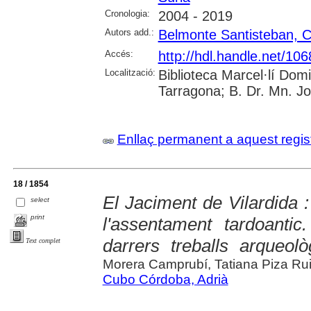
Cronologia:
2004 - 2019
Autors add.:
Belmonte Santisteban, Cr
Accés:
http://hdl.handle.net/10
Localització:
Biblioteca Marcel·lí Dom
Tarragona; B. Dr. Mn. J
Enllaç permanent a aquest regis
18 / 1854
El Jaciment de Vilardida : d
select
print
l'assentament tardoantic
darrers treballs arqueolò
Text complet
Morera Camprubí, Tatiana Piza Ru
Cubo Córdoba, Adrià