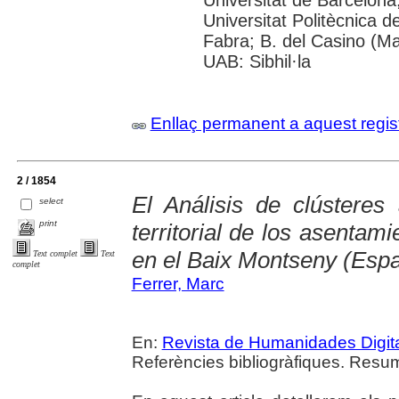
Universitat Politècnica 
Fabra; B. del Casino (M
UAB: Sibhil·la
Enllaç permanent a aquest regis
2 / 1854
El Análisis de clústeres
select
print
territorial de los asentam
en el Baix Montseny (Esp
Text complet
Text
complet
Ferrer, Marc
En:
Revista de Humanidades Digit
Referències bibliogràfiques. Resum