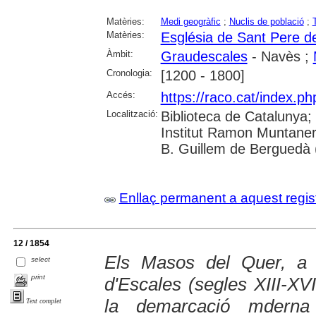
Matèries:
Medi geogràfic
;
Nuclis de població
;
Matèries:
Església de Sant Pere d
Àmbit:
Graudescales
- Navès ;
Cronologia:
[1200 - 1800]
Accés:
https://raco.cat/index.p
Localització:
Biblioteca de Catalunya;
Institut Ramon Muntaner
B. Guillem de Berguedà (
Enllaç permanent a aquest regis
12 / 1854
Els Masos del Quer, a 
select
print
d'Escales (segles XIII-XVI
la demarcació mderna
Text complet