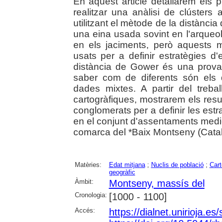
En aquest article detallarem els p
realitzar una anàlisi de clústers 
utilitzant el mètode de la distànci
una eina usada sovint en l'arqueolo
en els jaciments, però aquests 
usats per a definir estratègies d'e
distància de Gower és una prova
saber com de diferents són els d
dades mixtes. A partir del treba
cartogràfiques, mostrarem els resul
conglomerats per a definir les estra
en el conjunt d'assentaments mediev
comarca del *Baix Montseny (Cata
Matèries:
Edat mitjana
;
Nuclis de població
;
Cart
geogràfic
Àmbit:
Montseny, massís del
Cronologia:
[1000 - 1100]
Accés:
https://dialnet.unirioja.e