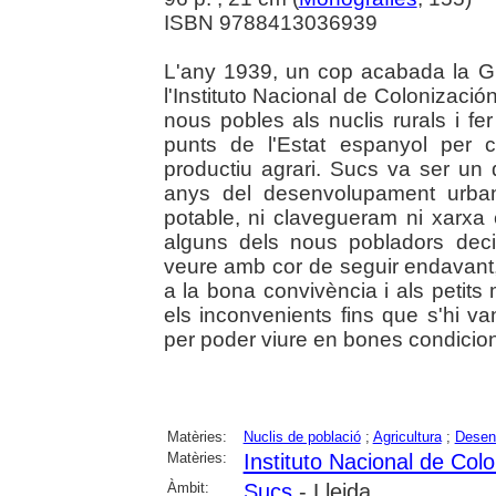
ISBN 9788413036939
L'any 1939, un cop acabada la Gu
l'Instituto Nacional de Colonizaci
nous pobles als nuclis rurals i fe
punts de l'Estat espanyol per c
productiu agrari. Sucs va ser un 
anys del desenvolupament urban
potable, ni clavegueram ni xarxa 
alguns dels nous pobladors dec
veure amb cor de seguir endavant,
a la bona convivència i als petit
els inconvenients fins que s'hi van
per poder viure en bones condicions
Matèries:
Nuclis de població
;
Agricultura
;
Desen
Matèries:
Instituto Nacional de Col
Àmbit:
Sucs
- Lleida