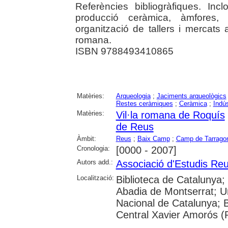
Referències bibliogràfiques. Incl
producció ceràmica, àmfores, m
organització de tallers i mercat
romana.
ISBN 9788493410865
Matèries:
Arqueologia
;
Jaciments arqueològics
Restes ceràmiques
;
Ceràmica
;
Indús
Matèries:
Vil·la romana de Roquís
de Reus
Àmbit:
Reus
;
Baix Camp
;
Camp de Tarrago
Cronologia:
[0000 - 2007]
Autors add.:
Associació d'Estudis Re
Localització:
Biblioteca de Catalunya;
Abadia de Montserrat; Univ
Nacional de Catalunya; 
Central Xavier Amorós (