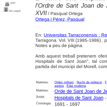
print
l'Ordre de Sant Joan de 
XVII
Text complet
/ Pasqual Ortega
Ortega i Pérez, Pasqual
En:
Universitas Tarraconensis : Rev
Tarragona. Vol. VIII (1985-1986) , 
Notes a peu de pàgina.
Amb aquest treball pretenem ofer
Hospitals de Sant Joan", tal co
partida del municipi del Morell, co
Matèries:
Ordes militars
;
Nuclis de població
;
F
agrària
;
Edat moderna
Matèries:
Orde de Sant Joan de J
Àmbit:
Hospitals de Sant Joan
-
Cronologia:
1691 - 1697