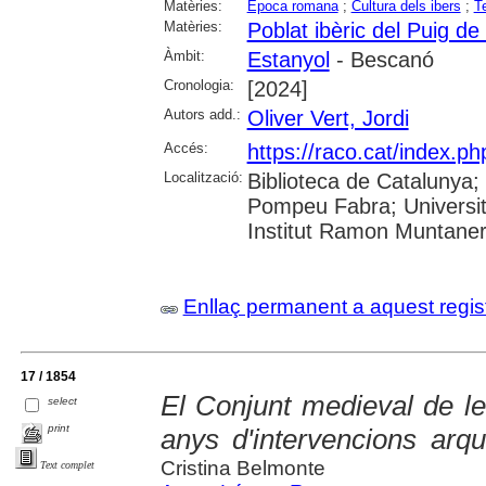
Matèries:
Epoca romana
;
Cultura dels ibers
;
T
Matèries:
Poblat ibèric del Puig d
Àmbit:
Estanyol
- Bescanó
Cronologia:
[2024]
Autors add.:
Oliver Vert, Jordi
Accés:
https://raco.cat/index.
Localització:
Biblioteca de Catalunya; U
Pompeu Fabra; Universita
Institut Ramon Muntane
Enllaç permanent a aquest regis
17 / 1854
El Conjunt medieval de l
select
print
anys d'intervencions arq
Cristina Belmonte
Text complet