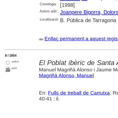
Cronologia:
[1998]
Autors add.:
Joanpere Bigorra, Dolor
Localització:
B. Pública de Tarragona
Enllaç permanent a aquest regis
8 / 1854
El Poblat ibèric de Santa
select
print
Manuel Magriñà Alonso i Jaume Ma
Magriñà Alonso, Manuel
En:
Fulls de treball de Carrutxa
. R
40-41 : il.