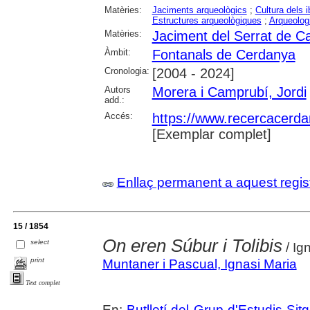
Matèries:
Jaciments arqueològics
;
Cultura dels i
Estructures arqueològiques
;
Arqueolog
Matèries:
Jaciment del Serrat de Ca
Àmbit:
Fontanals de Cerdanya
Cronologia:
[2004 - 2024]
Autors
Morera i Camprubí, Jordi
add.:
Accés:
https://www.recercacerdan
[Exemplar complet]
Enllaç permanent a aquest regis
15 / 1854
On eren Súbur i Tolibis
select
/ Ig
print
Muntaner i Pascual, Ignasi Maria
Text complet
En:
Butlletí del Grup d'Estudis Sit