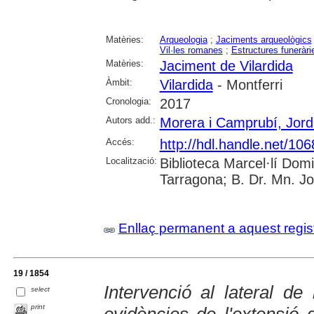
Matèries:
Arqueologia
;
Jaciments arqueològics
Vil·les romanes
;
Estructures funeràri
Matèries:
Jaciment de Vilardida
Àmbit:
Vilardida
- Montferri
Cronologia:
2017
Autors add.:
Morera i Camprubí, Jord
Accés:
http://hdl.handle.net/10
Localització:
Biblioteca Marcel·lí Dom
Tarragona; B. Dr. Mn. J
Enllaç permanent a aquest regis
19 / 1854
Intervenció al lateral d
select
print