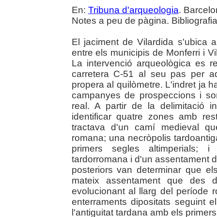
En:
Tribuna d'arqueologia
. Barcelo
Notes a peu de pàgina. Bibliografia
El jaciment de Vilardida s'ubica a
entre els municipis de Monferri i V
La intervenció arqueològica es re
carretera C-51 al seu pas per a
propera al quilòmetre. L'indret ja ha
campanyes de prospeccions i son
real. A partir de la delimitació 
identificar quatre zones amb res
tractava d'un camí medieval qu
romana; una necròpolis tardoantiga
primers segles altimperials; i
tardorromana i d'un assentament de
posteriors van determinar que el
mateix assentament que des de
evolucionant al llarg del període 
enterraments dipositats seguint el 
l'antiguitat tardana amb els primer