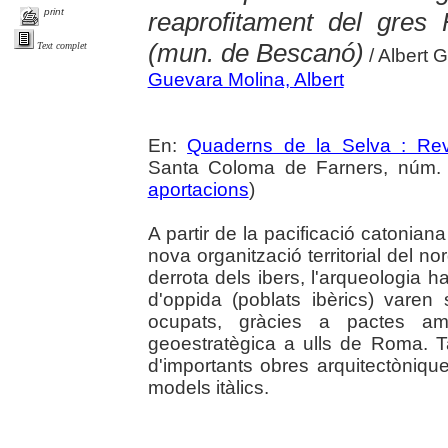
print
reaprofitament del gres
(mun. de Bescanó)
Text complet
/ Albert G
Guevara Molina, Albert
En:
Quaderns de la Selva : Revi
Santa Coloma de Farners, núm. 3
aportacions
)
A partir de la pacificació catoni
nova organització territorial del n
derrota dels ibers, l'arqueologia
d'oppida (poblats ibèrics) varen
ocupats, gràcies a pactes am
geoestratègica a ulls de Roma. T
d'importants obres arquitectònique
models itàlics.