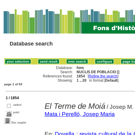
Database search
Database:
fons
Search:
NUCLIS DE POBLACIO []
References found:
1854
[
Refine the search
]
Showing:
1 .. 20
in format [
Default
]
page 1 of 93
1 / 1854
El Terme de Moiá
select
/ Josep M. 
print
Mata i Perelló, Josep Maria
Text complet
En:
Dovella : revista cultural de l