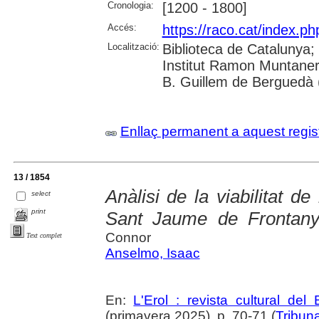
Cronologia:
[1200 - 1800]
Accés:
https://raco.cat/index.p
Localització:
Biblioteca de Catalunya;
Institut Ramon Muntaner
B. Guillem de Berguedà (
Enllaç permanent a aquest regis
13 / 1854
Anàlisi de la viabilitat d
select
print
Sant Jaume de Frontan
Connor
Text complet
Anselmo, Isaac
En:
L'Erol : revista cultural del
(primavera 2025), p. 70-71 (
Tribun