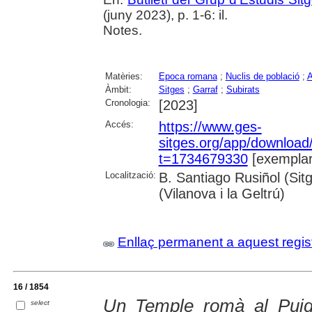
(juny 2023), p. 1-6: il.
Notes.
Matèries:
Epoca romana
;
Nuclis de població
;
A
Àmbit:
Sitges
;
Garraf
;
Subirats
Cronologia:
[2023]
Accés:
https://www.ges-
sitges.org/app/downloa
t=1734679330
[exemplar
Localització:
B. Santiago Rusiñol (Sit
(Vilanova i la Geltrú)
Enllaç permanent a aquest regis
16 / 1854
Un Temple romà al Puig
select