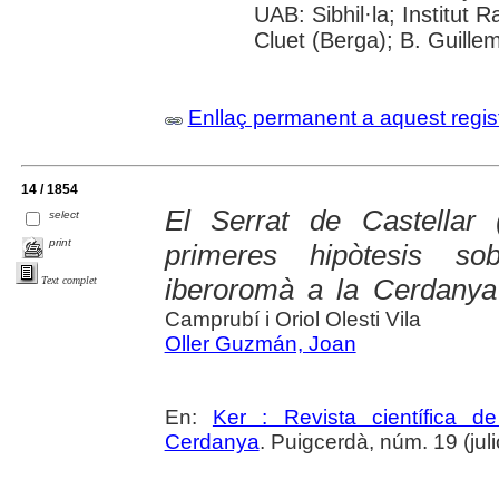
UAB: Sibhil·la; Institut
Cluet (Berga); B. Guille
Enllaç permanent a aquest regis
14 / 1854
El Serrat de Castellar
select
print
primeres hipòtesis s
iberoromà a la Cerdanya
Text complet
Camprubí i Oriol Olesti Vila
Oller Guzmán, Joan
En:
Ker : Revista científica 
Cerdanya
. Puigcerdà, núm. 19 (julio