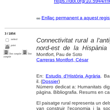
https://doi.org/10.5944/r
Enllaç permanent a aquest regis
3 / 1854
Connectivitat rural a l'ant
select
print
nord-est de la Hispània
Montfort, Pau de Soto
Text complet
Text
complet
Carreras Montfort, César
En:
Estudis d'Història Agrària
. Ba
il. (
Dossier
)
Número dedicat a: Humanitats digit
pàgina. Bibliografia. Resums en cata
El paisatge rural representa un del
van construir l'economia i la soci