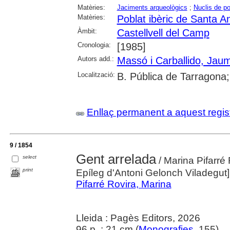
Matèries:
Jaciments arqueològics
;
Nuclis de po
Matèries:
Poblat ibèric de Santa A
Àmbit:
Castellvell del Camp
Cronologia:
[1985]
Autors add.:
Massó i Carballido, Jau
Localització:
B. Pública de Tarragona
Enllaç permanent a aquest regis
9 / 1854
Gent arrelada
select
/ Marina Pifarré
print
Epíleg d'Antoni Gelonch Viladegut]
Pifarré Rovira, Marina
Lleida : Pagès Editors, 2026
96 p. ; 21 cm (
Monografies
, 155)