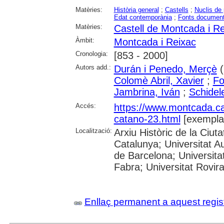
Matèries:
Història general
;
Castells
;
Nuclis de 
Edat contemporània
;
Fonts document
Matèries:
Castell de Montcada i R
Àmbit:
Montcada i Reixac
Cronologia:
[853 - 2000]
Autors add.:
Durán i Penedo, Merçè
(
Colomè Abril, Xavier
;
Fo
Jambrina, Iván
;
Schidel
Accés:
https://www.montcada.c
catano-23.html
[exempla
Localització:
Arxiu Històric de la Ciut
Catalunya; Universitat A
de Barcelona; Universita
Fabra; Universitat Rovira
Enllaç permanent a aquest regis