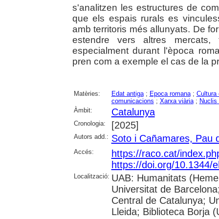
s'analitzen les estructures de co
que els espais rurals es vincule
amb territoris més allunyats. De form
estendre vers altres mercats,
especialment durant l'època ro
pren com a exemple el cas de la p
Matèries:
Edat antiga
;
Epoca romana
;
Cultura 
comunicacions
;
Xarxa viària
;
Nuclis
Àmbit:
Catalunya
Cronologia:
[2025]
Autors add.:
Soto i Cañamares, Pau 
Accés:
https://raco.cat/index.p
https://doi.org/10.1344/
Localització:
UAB: Humanitats (Hemero
Universitat de Barcelona;
Central de Catalunya; Un
Lleida; Biblioteca Borja 