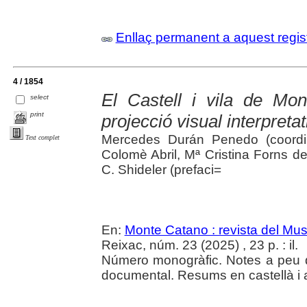
Enllaç permanent a aquest regis
4 / 1854
El Castell i vila de Mont
select
print
projecció visual interpreta
Mercedes Durán Penedo (coordin
Text complet
Colomè Abril, Mª Cristina Forns d
C. Shideler (prefaci=
En:
Monte Catano : revista del Mu
Reixac, núm. 23 (2025) , 23 p. : il.
Número monogràfic. Notes a peu de
documental. Resums en castellà i 