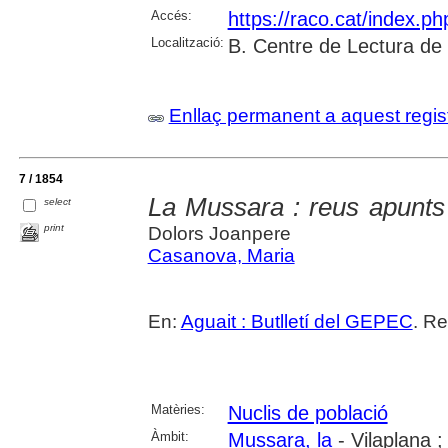
Accés:
https://raco.cat/index.p
Localització:
B. Centre de Lectura de
Enllaç permanent a aquest regis
7 / 1854
La Mussara : reus apunts 
select
print
Dolors Joanpere
Casanova, Maria
En:
Aguait : Butlletí del GEPEC
. Re
Matèries:
Nuclis de població
Àmbit:
Mussara, la
- Vilaplana 