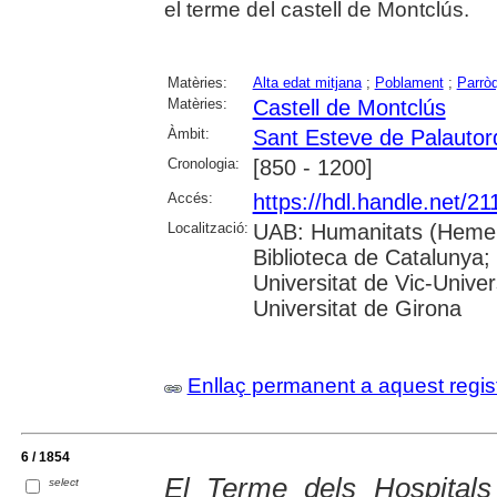
el terme del castell de Montclús.
Matèries:
Alta edat mitjana
;
Poblament
;
Parrò
Matèries:
Castell de Montclús
Àmbit:
Sant Esteve de Palautor
Cronologia:
[850 - 1200]
Accés:
https://hdl.handle.net/2
Localització:
UAB: Humanitats (Hemero
Biblioteca de Catalunya;
Universitat de Vic-Univer
Universitat de Girona
Enllaç permanent a aquest regis
6 / 1854
El Terme dels Hospitals
select