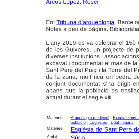
Arcos López, Roser
En:
Tribuna d'arqueologia
. Barcelo
Notes a peu de pàgina. Bibliografia
L'any 2019 es va celebrar el 15è 
de les Guixeres, un projecte de po
diverses institucions i associacio
excavat i documentat el mas de la V
Sant Pere del Puig i la Torre del 
de la zona, molt rica en pedra de
conjunt documentat s'ha erigit en
abans que la població es traslla
actual durant el segle xiii.
Matèries:
Arqueologia medieval
;
Excavacions a
població
;
Esglésies
;
Edat mitjana
Matèries:
Església de Sant Pere de
Àmbit:
Súria