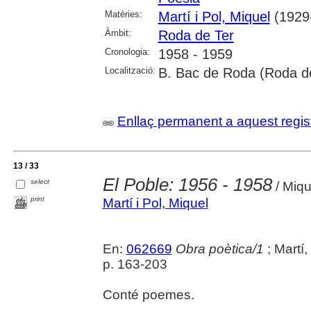
Matèries:
Martí i Pol, Miquel
(1929
Àmbit:
Roda de Ter
Cronologia:
1958 - 1959
Localització:
B. Bac de Roda (Roda de 
Enllaç permanent a aquest regis
13 / 33
El Poble: 1956 - 1958
select
/ Miqu
print
Martí i Pol, Miquel
En:
062669
Obra poètica/1
; Martí,
p. 163-203
Conté poemes.