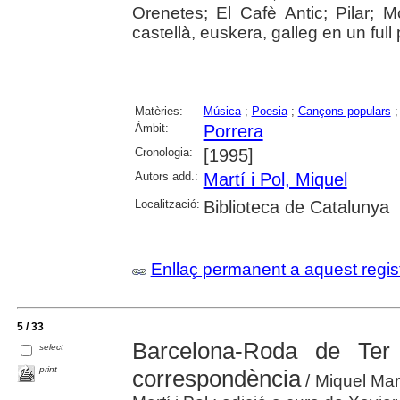
Orenetes; El Cafè Antic; Pilar; 
castellà, euskera, galleg en un full
Matèries:
Música
;
Poesia
;
Cançons populars
Àmbit:
Porrera
Cronologia:
[1995]
Autors add.:
Martí i Pol, Miquel
Localització:
Biblioteca de Catalunya
Enllaç permanent a aquest regis
5 / 33
Barcelona-Roda de Ter 
select
print
correspondència
/ Miquel Mart