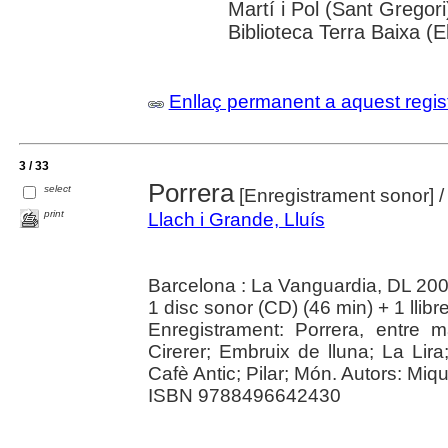
Martí i Pol (Sant Gregori
Biblioteca Terra Baixa (E
Enllaç permanent a aquest regis
3 / 33
Porrera
select
[Enregistrament sonor]
/
print
Llach i Grande, Lluís
Barcelona : La Vanguardia, DL 20
1 disc sonor (CD) (46 min) + 1 llibre
Enregistrament: Porrera, entre
Cirerer; Embruix de lluna; La Lir
Cafè Antic; Pilar; Món. Autors: Mique
ISBN 9788496642430