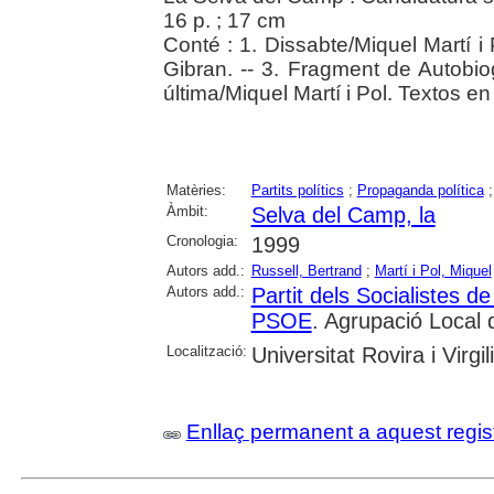
16 p. ; 17 cm
Conté : 1. Dissabte/Miquel Martí i 
Gibran. -- 3. Fragment de Autobiog
última/Miquel Martí i Pol. Textos en 
Matèries:
Partits polítics
;
Propaganda política
Àmbit:
Selva del Camp, la
Cronologia:
1999
Autors add.:
Russell, Bertrand
;
Martí i Pol, Miquel
Autors add.:
Partit dels Socialistes
PSOE
. Agrupació Local 
Localització:
Universitat Rovira i Virgili
Enllaç permanent a aquest regis