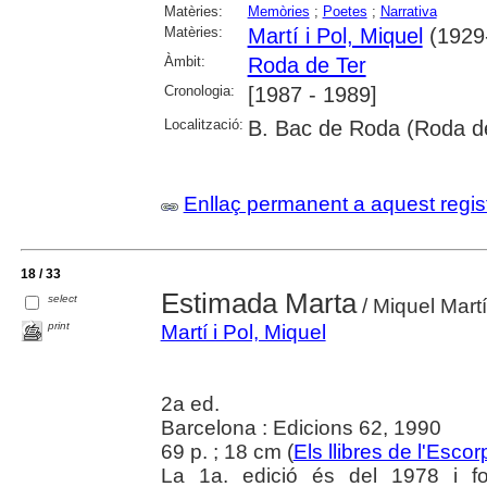
Matèries:
Memòries
;
Poetes
;
Narrativa
Matèries:
Martí i Pol, Miquel
(1929
Àmbit:
Roda de Ter
Cronologia:
[1987 - 1989]
Localització:
B. Bac de Roda (Roda de 
Enllaç permanent a aquest regis
18 / 33
Estimada Marta
select
/ Miquel Martí 
print
Martí i Pol, Miquel
2a ed.
Barcelona : Edicions 62, 1990
69 p. ; 18 cm (
Els llibres de l'Escor
La 1a. edició és del 1978 i fo