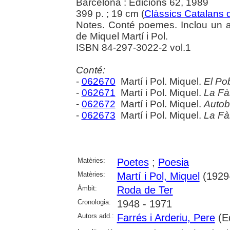
Barcelona : Edicions 62, 1989
399 p. ; 19 cm (
Clàssics Catalans 
Notes. Conté poemes. Inclou un 
de Miquel Martí i Pol.
ISBN 84-297-3022-2 vol.1
Conté:
-
062670
Martí i Pol. Miquel.
El Po
-
062671
Martí i Pol. Miquel.
La Fà
-
062672
Martí i Pol. Miquel.
Autob
-
062673
Martí i Pol. Miquel.
La Fà
Matèries:
Poetes
;
Poesia
Matèries:
Martí i Pol, Miquel
(1929
Àmbit:
Roda de Ter
Cronologia:
1948 - 1971
Autors add.:
Farrés i Arderiu, Pere
(E