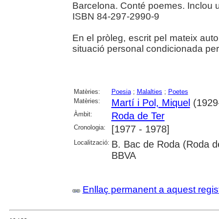
Barcelona. Conté poemes. Inclou un
ISBN 84-297-2990-9
En el pròleg, escrit pel mateix aut
situació personal condicionada per l
Matèries:
Poesia
;
Malalties
;
Poetes
Matèries:
Martí i Pol, Miquel
(1929
Àmbit:
Roda de Ter
Cronologia:
[1977 - 1978]
Localització:
B. Bac de Roda (Roda de
BBVA
Enllaç permanent a aquest regis