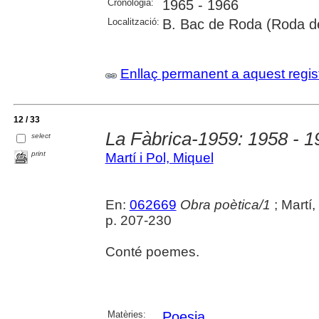
Cronologia:
1965 - 1966
Localització:
B. Bac de Roda (Roda de 
Enllaç permanent a aquest regis
12 / 33
La Fàbrica-1959: 1958 - 1
select
print
Martí i Pol, Miquel
En:
062669
Obra poètica/1
; Martí,
p. 207-230
Conté poemes.
Matèries:
Poesia