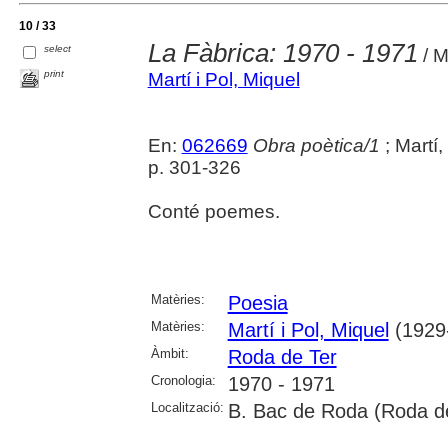
10 / 33
La Fàbrica: 1970 - 1971
select
/ M
print
Martí i Pol, Miquel
En:
062669
Obra poètica/1
; Martí,
p. 301-326
Conté poemes.
Matèries:
Poesia
Matèries:
Martí i Pol, Miquel
(1929
Àmbit:
Roda de Ter
Cronologia:
1970 - 1971
Localització:
B. Bac de Roda (Roda de 