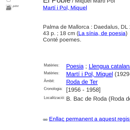
/ Miquel Martí Pol
print
Martí i Pol, Miquel
Palma de Mallorca : Daedalus, DL
43 p. ; 18 cm (
La sínia, de poesia
)
Conté poemes.
Matèries:
Poesia
;
Llengua catalan
Matèries:
Martí i Pol, Miquel
(1929
Àmbit:
Roda de Ter
Cronologia:
[1956 - 1958]
Localització:
B. Bac de Roda (Roda d
Enllaç permanent a aquest regis