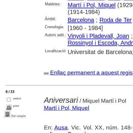
Matèries:
Martí i Pol, Miquel
(1929
(1914-1984)
Àmbit:
Barcelona
;
Roda de Ter
Cronologia:
[1960 - 1984]
Autors add.:
Vinyoli i Pladevall, Joan
Rossinyol i Escoda, And
Localització:
Universitat de Barcelona
Enllaç permanent a aquest regis
6 / 33
Aniversari
select
/ Miquel Martí i Pol
print
Martí i Pol, Miquel
Text complet
En:
Ausa
. Vic. Vol. XX, núm. 148-