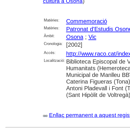
cultura a Osona
)
Matèries:
Commemoració
Matèries:
Patronat d'Estudis Oson
Àmbit:
Osona
;
Vic
Cronologia:
[2002]
Accés:
http://www.raco.cat/inde
Localització:
Biblioteca Episcopal de 
Humanitats (Hemeroteca);
Municipal de Manlleu BBVA
Caterina Figueras (Tona
Antoni Pladevall i Font 
(Sant Hipòlit de Voltregà
Enllaç permanent a aquest regis