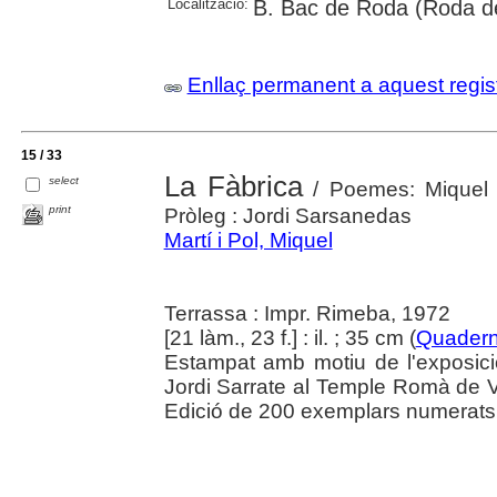
Localització:
B. Bac de Roda (Roda de 
Enllaç permanent a aquest regis
15 / 33
La Fàbrica
select
/ Poemes: Miquel Ma
print
Pròleg : Jordi Sarsanedas
Martí i Pol, Miquel
Terrassa : Impr. Rimeba, 1972
[21 làm., 23 f.] : il. ; 35 cm (
Quaderns
Estampat amb motiu de l'exposició
Jordi Sarrate al Temple Romà de Vi
Edició de 200 exemplars numerats