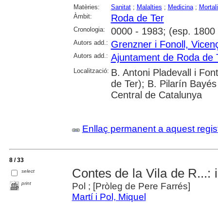
Matèries:
Sanitat
;
Malalties
;
Medicina
;
Mortali
Àmbit:
Roda de Ter
Cronologia:
0000 - 1983; (esp. 1800 
Autors add.:
Grenzner i Fonoll, Vicen
Autors add.:
Ajuntament de Roda de 
Localització:
B. Antoni Pladevall i Fo
de Ter); B. Pilarín Bayés 
Central de Catalunya
Enllaç permanent a aquest regis
8 / 33
Contes de la Vila de R...: 
select
print
Pol ; [Pròleg de Pere Farrés]
Martí i Pol, Miquel