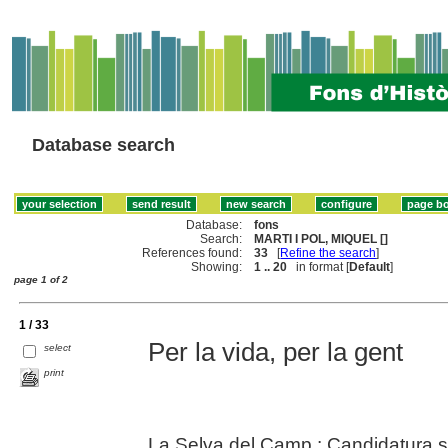
Database search
Database:
fons
Search:
MARTI I POL, MIQUEL []
References found:
33
[
Refine the search
]
Showing:
1 .. 20
in format [
Default
]
page 1 of 2
1 / 33
Per la vida, per la gent
select
print
La Selva del Camp : Candidatura s