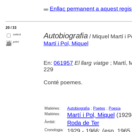
Enllaç permanent a aquest regis
20 / 33
Autobiografia
select
/ Miquel Martí i P
print
Martí i Pol, Miquel
En:
061957
El llarg viatge
; Martí, 
229
Conté poemes.
Matèries:
Autobiografia
;
Poetes
;
Poesia
Matèries:
Martí i Pol, Miquel
(1929
Àmbit:
Roda de Ter
Cronologia:
1929 - 1966; (esp. 1965 