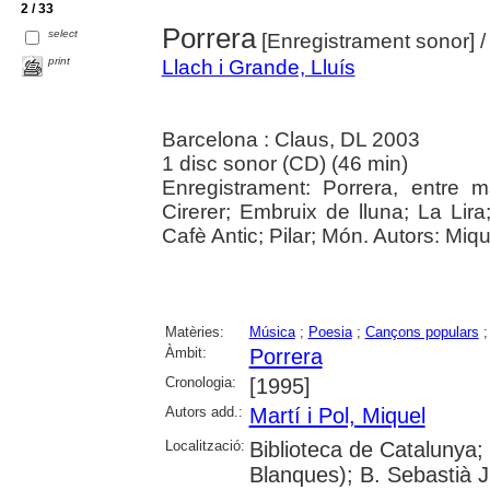
2 / 33
Porrera
select
[Enregistrament sonor]
/
print
Llach i Grande, Lluís
Barcelona : Claus, DL 2003
1 disc sonor (CD) (46 min)
Enregistrament: Porrera, entre
Cirerer; Embruix de lluna; La Lir
Cafè Antic; Pilar; Món. Autors: Mique
Matèries:
Música
;
Poesia
;
Cançons populars
Àmbit:
Porrera
Cronologia:
[1995]
Autors add.:
Martí i Pol, Miquel
Localització:
Biblioteca de Catalunya;
Blanques); B. Sebastià J