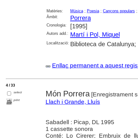
Matèries:
Música
;
Poesia
;
Cançons populars
Àmbit:
Porrera
Cronologia:
[1995]
Autors add.:
Martí i Pol, Miquel
Localització:
Biblioteca de Catalunya;
Enllaç permanent a aquest regis
4 / 33
Món Porrera
select
[Enregistrament 
print
Llach i Grande, Lluís
Sabadell : Picap, DL 1995
1 cassette sonora
Conté: Lo Cirerer; Embruix de ll