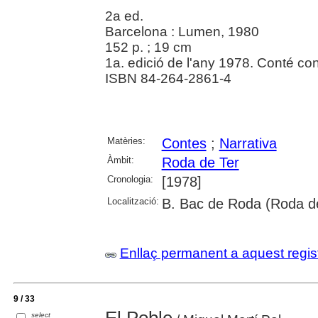
2a ed.
Barcelona : Lumen, 1980
152 p. ; 19 cm
1a. edició de l'any 1978. Conté con
ISBN 84-264-2861-4
Matèries:
Contes
;
Narrativa
Àmbit:
Roda de Ter
Cronologia:
[1978]
Localització:
B. Bac de Roda (Roda de 
Enllaç permanent a aquest regis
9 / 33
El Poble
select