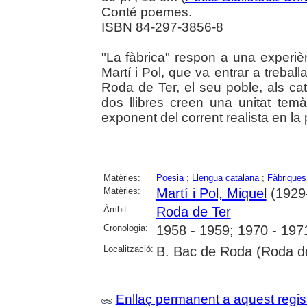
Conté poemes.
ISBN 84-297-3856-8
"La fàbrica" respon a una experièn
Martí i Pol, que va entrar a treball
Roda de Ter, el seu poble, als ca
dos llibres creen una unitat temàt
exponent del corrent realista en la
Matèries:
Poesia
;
Llengua catalana
;
Fàbriques
Matèries:
Martí i Pol, Miquel
(1929
Àmbit:
Roda de Ter
Cronologia:
1958 - 1959; 1970 - 197
Localització:
B. Bac de Roda (Roda d
Enllaç permanent a aquest regis