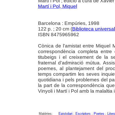
Martí i Pol ; edició a cura de Xavie
Martí i Pol, Miquel
Barcelona : Empúries, 1998
122 p. ; 20 cm (
Biblioteca universa
ISBN 8475965962
Cònica de l'amistat entre Miquel Ma
correspondència completa entre e
titubeigs i el creixement de la 
fraternal d'admiració mútua. Assi
poemes, al plantejament del procé
temps compartim les seves inquietu
quotidiana i pels problemes del p
la part de la correspondència que r
Vinyoli i Martí i Pol amb la malaltia i
Matèries:
Epistolari
;
Escriptors
;
Poetes
;
Liter