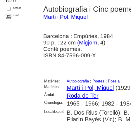
19 / 33
Autobiografia i Cinc poeme
select
print
Martí i Pol, Miquel
Barcelona : Empúries, 1984
90 p. ; 22 cm (
Migjorn
, 4)
Conté poemes.
ISBN 84-7596-009-X
Matèries:
Autobiografia
;
Poetes
;
Poesia
Matèries:
Martí i Pol, Miquel
(1929
Àmbit:
Roda de Ter
Cronologia:
1965 - 1966; 1982 - 198
Localització:
B. Dos Rius (Torelló); B
Pilarín Bayés (Vic); B. 