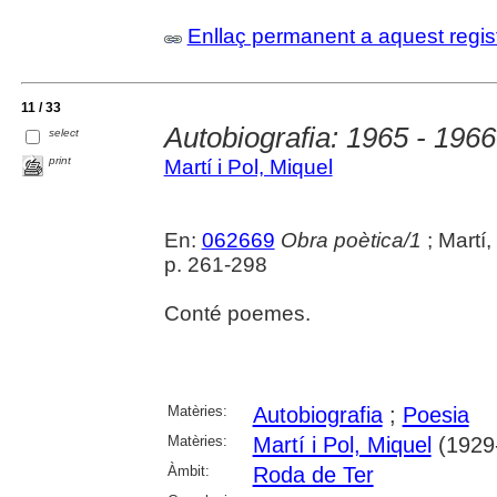
Enllaç permanent a aquest regis
11 / 33
Autobiografia: 1965 - 1966
select
print
Martí i Pol, Miquel
En:
062669
Obra poètica/1
; Martí,
p. 261-298
Conté poemes.
Matèries:
Autobiografia
;
Poesia
Matèries:
Martí i Pol, Miquel
(1929
Àmbit:
Roda de Ter