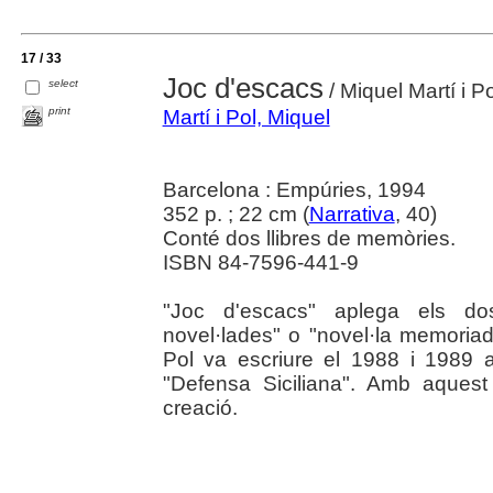
17 / 33
Joc d'escacs
select
/ Miquel Martí i Po
print
Martí i Pol, Miquel
Barcelona : Empúries, 1994
352 p. ; 22 cm (
Narrativa
, 40)
Conté dos llibres de memòries.
ISBN 84-7596-441-9
"Joc d'escacs" aplega els do
novel·lades" o "novel·la memoriada
Pol va escriure el 1988 i 1989 a
"Defensa Siciliana". Amb aquest 
creació.