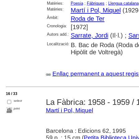
Matèries:
Poesia
;
Fàbriques
;
Llengua catalana
Matèries:
Martí i Pol, Miquel
(1929
Àmbit:
Roda de Ter
Cronologia:
[1972]
Autors add.:
Sarrate, Jordi
(Il·l.) ;
Sar
Localització:
B. Bac de Roda (Roda d
Hipòlit de Voltregà)
Enllaç permanent a aquest regis
16 / 33
La Fàbrica: 1958 - 1959 / 
select
print
Martí i Pol, Miquel
Barcelona : Edicions 62, 1995
59 p. ; 15 cm (
Petita Biblioteca Uni