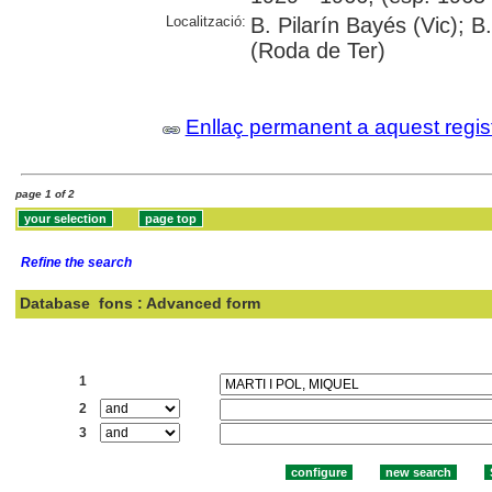
Localització:
B. Pilarín Bayés (Vic); B
(Roda de Ter)
Enllaç permanent a aquest regis
page 1 of 2
Refine the search
Database
fons : Advanced form
Search:
1
2
3