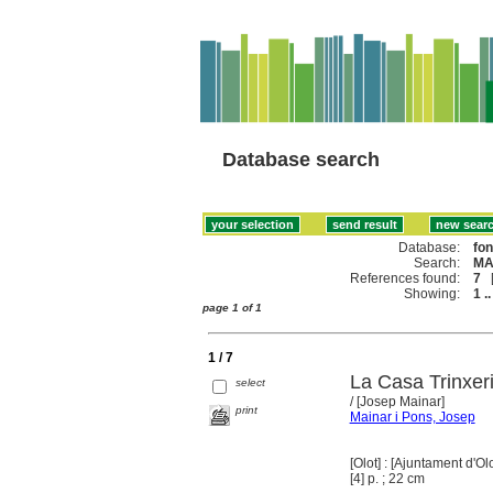
Database search
Database:
fo
Search:
MA
References found:
7
Showing:
1 ..
page 1 of 1
1 / 7
La Casa Trinxeri
select
/ [Josep Mainar]
print
Mainar i Pons, Josep
[Olot] : [Ajuntament d'Ol
[4] p. ; 22 cm