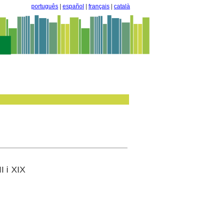
português
|
español
|
français
|
català
I i XIX