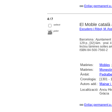
Enllaç permanent a 
4 / 7
El Moble català
select
Escudero i Ribot, M. A
print
Barcelona : Ajuntament 
129 p., [32] làm. : pral. i
Inclou làmines soltes am
ISBN 84-500-7560-2
Matèries:
Mobles
Matèries:
Monestir
Àmbit:
Pedralb
Cronologia:
[1301 - 
Autors add.:
Mainar i
Localització:
Arxiu Hi
Gràcia
Enllaç permanent a 