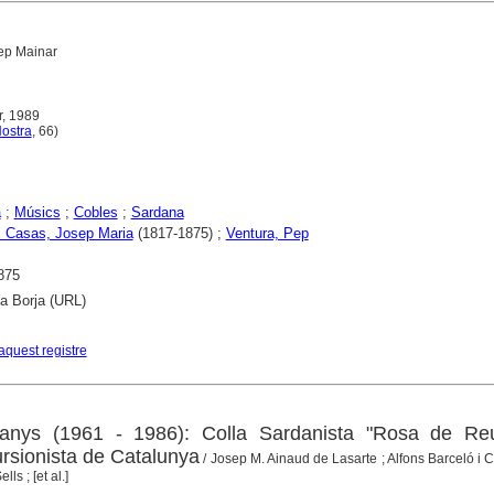
ep Mainar
r, 1989
ostra
, 66)
a
;
Músics
;
Cobles
;
Sardana
i Casas, Josep Maria
(1817-1875) ;
Ventura, Pep
875
ca Borja (URL)
aquest registre
anys (1961 - 1986): Colla Sardanista "Rosa de Re
ursionista de Catalunya
/ Josep M. Ainaud de Lasarte ; Alfons Barceló i C
ls ; [et al.]