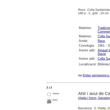
Reus : Colla Sardanista
186 p. : il., gràf. ; 24 cm
Matèries:
Tradicio
Commem
Matèries:
Colla Sa
Àmbit:
Reus
Cronologia:
1961 - 1
Autors add.:
Ainaud d
David
Autors add.:
Colla Sa
Localització:
Bibliote
Enllaç permanent a 
7 / 7
Ahir i avui de C
select
Vilalta i Soros, Salvador
print
Barcelona : S. Vilalta, 