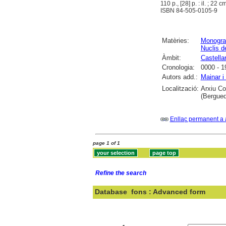
110 p., [28] p. : il. ; 22 cm
ISBN 84-505-0105-9
Matèries:
Monograf
Nuclis d
Àmbit:
Castella
Cronologia:
0000 - 1
Autors add.:
Mainar i
Localització:
Arxiu Co
(Bergued
Enllaç permanent a 
page 1 of 1
Refine the search
Database
fons : Advanced form
Search: