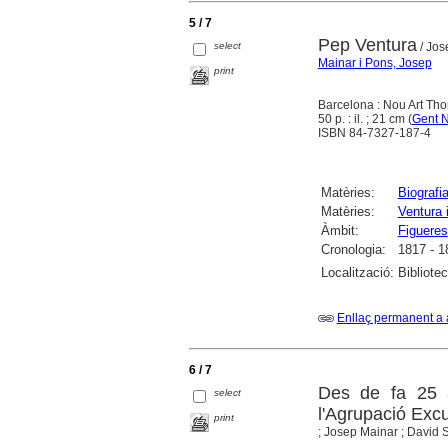
5 / 7
Pep Ventura
select
/ Jos
Mainar i Pons, Josep
print
Barcelona : Nou Art Tho
50 p. : il. ; 21 cm (
Gent N
ISBN 84-7327-187-4
Matèries:
Biografi
Matèries:
Ventura 
Àmbit:
Figueres
Cronologia:
1817 - 1
Localització:
Bibliote
Enllaç permanent a 
6 / 7
Des de fa 25 
select
l'Agrupació Exc
print
; Josep Mainar ; David Sel