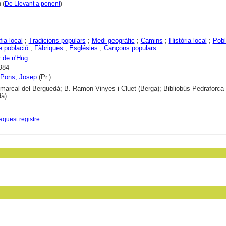
 (
De Llevant a ponent
)
ia local
;
Tradicions populars
;
Medi geogràfic
;
Camins
;
Història local
;
Pobl
e població
;
Fàbriques
;
Esglésies
;
Cançons populars
r de n'Hug
984
 Pons, Josep
(Pr.)
marcal del Berguedà; B. Ramon Vinyes i Cluet (Berga); Bibliobús Pedraforca
à)
aquest registre
in field: