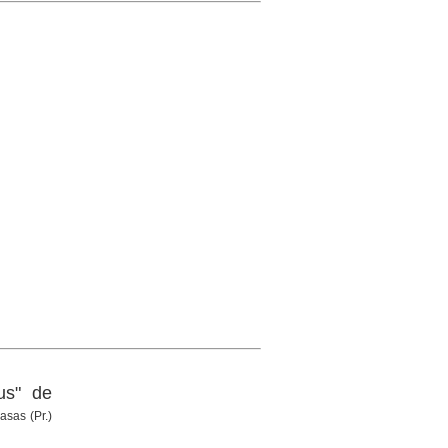
us" de
asas (Pr.)