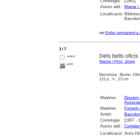
Cronologia:
[1981]
Autors add.:
Mainar i
Localització:
Bibliote
Barcelon
Enllaç permanent a 
3 / 7
Dels bells ofici
select
Mainar i Pons, Josep
print
Barcelona : Blume, 198
115 p. : il. ; 23 cm
Matèries:
Disseny 
Associac
Matèries:
Foment d
Àmbit:
Barcelo
Cronologia:
[190? - 
Autors add.:
Corredor
Localització:
Arxiu Hi