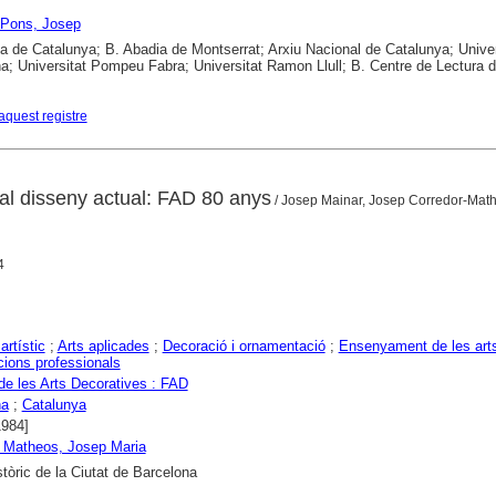
 Pons, Josep
ca de Catalunya; B. Abadia de Montserrat; Arxiu Nacional de Catalunya; Univer
a; Universitat Pompeu Fabra; Universitat Ramon Llull; B. Centre de Lectura 
aquest registre
s al disseny actual: FAD 80 anys
/ Josep Mainar, Josep Corredor-Mat
4
artístic
;
Arts aplicades
;
Decoració i ornamentació
;
Ensenyament de les art
ions professionals
e les Arts Decoratives : FAD
na
;
Catalunya
1984]
 Matheos, Josep Maria
stòric de la Ciutat de Barcelona