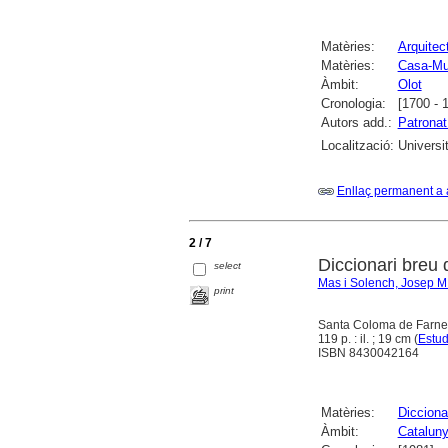
Matèries:
Arquitect
Matèries:
Casa-Mus
Àmbit:
Olot
Cronologia:
[1700 - 
Autors add.:
Patronat
Localització:
Universi
Enllaç permanent a 
2 / 7
Diccionari breu 
select
Mas i Solench, Josep M
print
Santa Coloma de Farners 
119 p. : il. ; 19 cm (
Estud
ISBN 8430042164
Matèries:
Dicciona
Àmbit:
Catalun