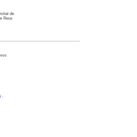
sitat de
de Reus
heos
s
;