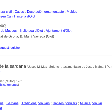
ura civil
;
Cases
;
Decoració i ornamentació
;
Mobles
eu Can Trinxeria d'Olot
1900]
 de Museus i Biblioteca d'Olot
;
Ajuntament d'Olot
tat de Girona; B. Marià Vayreda (Olot)
aquest registre
de la sardana
/ Josep M. Mas i Solench ; testimoniatge de Josep Mainar i Po
.
: [l'autor], 1981
is colomencs
)
ris
;
Sardana
;
Tradicions populars
;
Danses populars
;
Música popular
ya