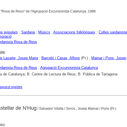
 "Rosa de Reus" de l'Agrupació Excursionista Catalunya, 1986
ns populars
;
Sardana
;
Músics
;
Associacions folklòriques
;
Colles sardanist
oració
rdanista Rosa de Reus
986
e Lasarte, Josep Maria
;
Barceló i Casas, Alfons
(Pr.) ;
Mainar i Pons, Josep
rdanista Rosa de Reus
;
Agrupació Excursionista Catalunya
ca de Catalunya; B. Centre de Lectura de Reus; B. Pública de Tarragona
aquest registre
astellar de N'Hug
/ Salvador Vilalta i Soros ; Josep Mainar i Pons (Pr.)
1984