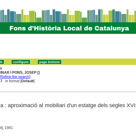
ns
INAR I PONS, JOSEP []
[
Refine the search
]
 7
in format [
Default
]
a : aproximació al mobiliari d'un estatge dels segles XVII
ot], 1981