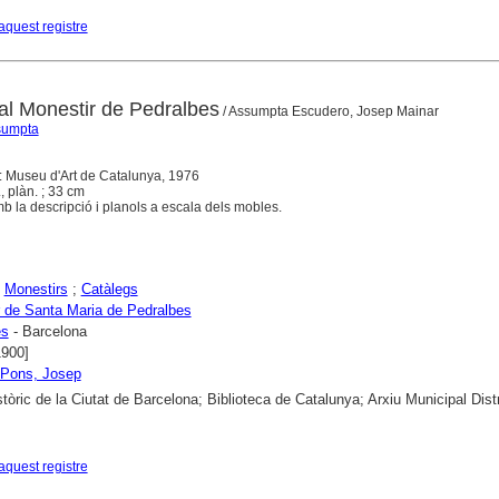
aquest registre
 al Monestir de Pedralbes
/ Assumpta Escudero, Josep Mainar
ssumpta
: Museu d'Art de Catalunya, 1976
l., plàn. ; 33 cm
b la descripció i planols a escala dels mobles.
;
Monestirs
;
Catàlegs
 de Santa Maria de Pedralbes
es
- Barcelona
1900]
 Pons, Josep
stòric de la Ciutat de Barcelona; Biblioteca de Catalunya; Arxiu Municipal Distr
aquest registre