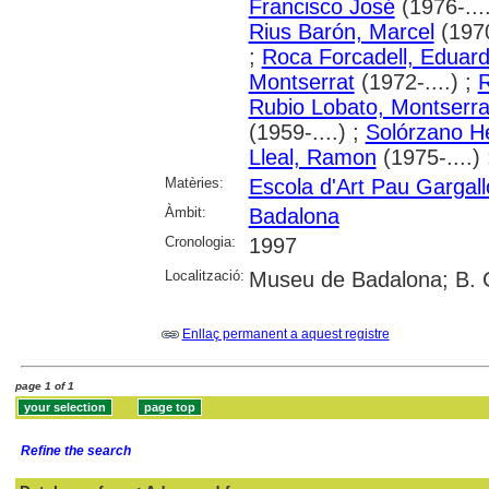
Francisco José
(1976-...
Rius Barón, Marcel
(1970
;
Roca Forcadell, Eduar
Montserrat
(1972-....) ;
R
Rubio Lobato, Montserra
(1959-....) ;
Solórzano H
Lleal, Ramon
(1975-....)
Matèries:
Escola d'Art Pau Gargal
Àmbit:
Badalona
Cronologia:
1997
Localització:
Museu de Badalona; B. 
Enllaç permanent a aquest registre
page 1 of 1
Refine the search