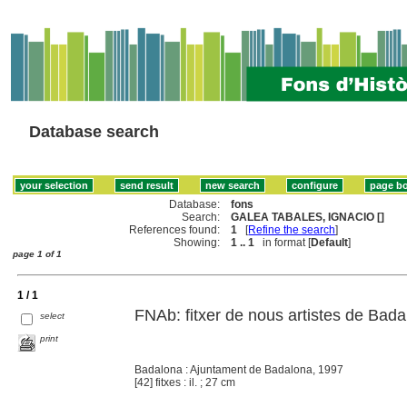
Database search
Database:
fons
Search:
GALEA TABALES, IGNACIO []
References found:
1
[
Refine the search
]
Showing:
1 .. 1
in format [
Default
]
page 1 of 1
1 / 1
FNAb: fitxer de nous artistes de Bad
select
print
Badalona : Ajuntament de Badalona, 1997
[42] fitxes : il. ; 27 cm