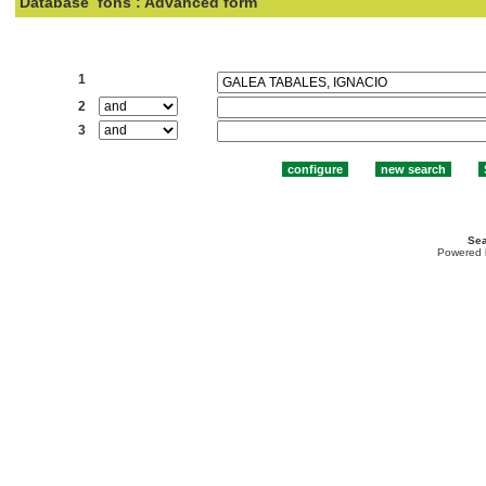
Database
fons : Advanced form
Search:
1
2
3
Sea
Powered