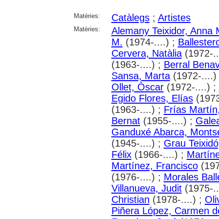
Matèries:
Catàlegs
;
Artistes
Matèries:
Alemany Teixidor, Anna 
M.
(1974-....) ;
Ballester
Cervera, Natàlia
(1972-..
(1963-....) ;
Berral Benav
Sansa, Marta
(1972-....)
Ollet, Òscar
(1972-....) ;
Egido Flores, Elías
(1973-
(1963-....) ;
Frías Martín
Bernat
(1955-....) ;
Galea
Ganduxé Abarca, Montse
(1945-....) ;
Grau Teixidó
Félix
(1966-....) ;
Martíne
Martínez, Francisco
(197
(1976-....) ;
Morales Ball
Villanueva, Judit
(1975-..
Christian
(1978-....) ;
Oli
Piñera López, Carmen de