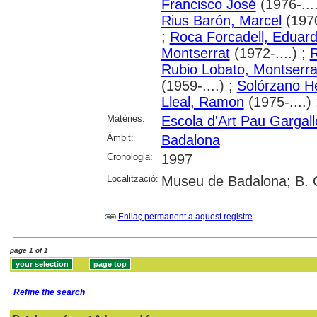
Francisco José
(1976-...
Rius Barón, Marcel
(1970
;
Roca Forcadell, Eduar
Montserrat
(1972-....) ;
R
Rubio Lobato, Montserra
(1959-....) ;
Solórzano H
Lleal, Ramon
(1975-....)
Matèries:
Escola d'Art Pau Gargal
Àmbit:
Badalona
Cronologia:
1997
Localització:
Museu de Badalona; B. 
Enllaç permanent a aquest registre
page 1 of 1
Refine the search