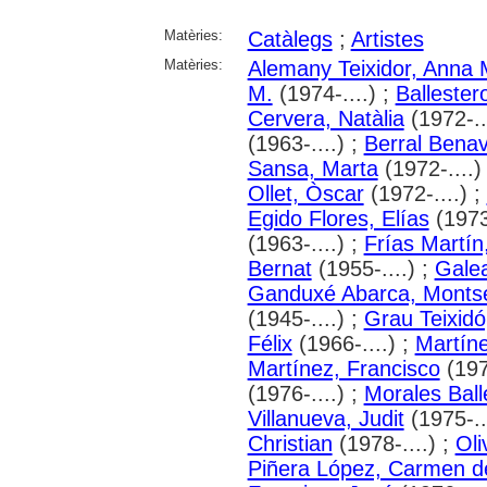
Matèries:
Catàlegs
;
Artistes
Matèries:
Alemany Teixidor, Anna 
M.
(1974-....) ;
Ballester
Cervera, Natàlia
(1972-..
(1963-....) ;
Berral Benav
Sansa, Marta
(1972-....)
Ollet, Òscar
(1972-....) ;
Egido Flores, Elías
(1973-
(1963-....) ;
Frías Martín
Bernat
(1955-....) ;
Galea
Ganduxé Abarca, Montse
(1945-....) ;
Grau Teixidó
Félix
(1966-....) ;
Martíne
Martínez, Francisco
(197
(1976-....) ;
Morales Ball
Villanueva, Judit
(1975-..
Christian
(1978-....) ;
Oli
Piñera López, Carmen de