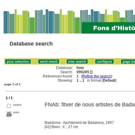
Database search
Database:
fons
Search:
099285 []
References found:
1
[
Refine the search
]
Showing:
1 .. 1
in format [
Default
]
page 1 of 1
1 / 1
FNAb: fitxer de nous artistes de Bad
select
print
Badalona : Ajuntament de Badalona, 1997
[42] fitxes : il. ; 27 cm