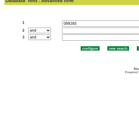
Database
fons : Advanced form
Search:
1
2
3
Sea
Powered