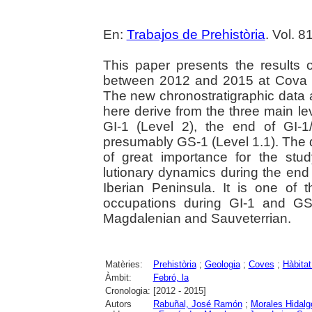
En:
Trabajos de Prehistòria
. Vol. 8
This paper presents the results 
between 2012 and 2015 at Cova d
The new chronostratigraphic data 
here derive from the three main leve
GI-1 (Level 2), the end of GI-1
presumably GS-1 (Level 1.1). The
of great importance for the stud
lutionary dynamics during the end 
Iberian Peninsula. It is one of
occupations during GI-1 and GS
Magdalenian and Sauveterrian.
Matèries:
Prehistòria
;
Geologia
;
Coves
;
Hàbitat
Àmbit:
Febró, la
Cronologia:
[2012 - 2015]
Autors
Rabuñal, José Ramón
;
Morales Hidalg