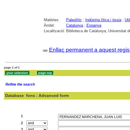
Matèries:
Paleolític
;
Indústria lítica i òssia
;
Uti
Àmbit:
Catalunya
;
Espanya
Localització:
Biblioteca de Catalunya; Universitat 
Enllaç permanent a aquest regis
page 1 of 1
Refine the search
Database
fons : Advanced form
Search:
1
2
3