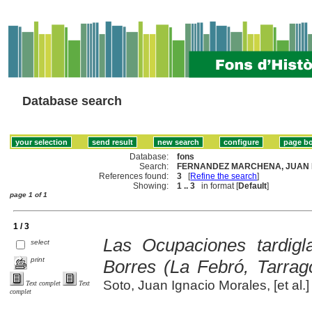
Database search
Database:
fons
Search:
FERNANDEZ MARCHENA, JUAN L
References found:
3
[
Refine the search
]
Showing:
1 .. 3
in format [
Default
]
page 1 of 1
1 / 3
Las Ocupaciones tardig
select
print
Borres (La Febró, Tarrag
Soto, Juan Ignacio Morales, [et al.]
Text complet
Text
complet