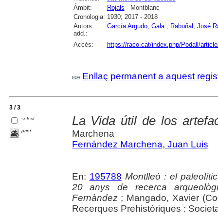
Àmbit:
Rojals
- Montblanc
Cronologia:
1930; 2017 - 2018
Autors
García Argudo, Gala
;
Rabuñal, José 
add.:
Accés:
https://raco.cat/index.php/Podall/artic
Enllaç permanent a aquest regis
3 / 3
La Vida útil de los artefac
select
print
Marchena
Fernández Marchena, Juan Luis
En:
195788
Montlleó : el paleolít
20 anys de recerca arqueològ
Fernàndez
; Mangado, Xavier (Coor
Recerques Prehistòriques : Societ