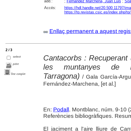
add.:
;
Fernández Marchena, Juan Luis
;
Soa
Accés:
https://hdl.handle.net/20.500.11797/im
https://tp.revistas.csic.es/index.php/tp
Enllaç permanent a aquest regis
2 / 3
Cantacorbs : Recuperant u
select
print
les muntanyes de Pra
Tarragona)
Text complet
/ Gala García-Arg
Fernández-Marchena, [et al.]
En:
Podall
. Montblanc, núm. 9-10 (20
Referències bibliogràfiques. Resums
El jaciment a l'aire lliure de Can