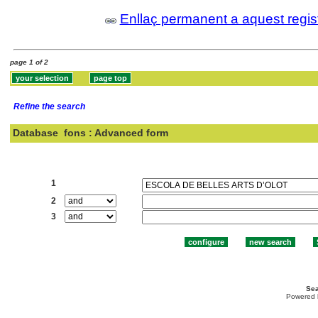
Enllaç permanent a aquest regis
page 1 of 2
Refine the search
Database
fons : Advanced form
Search:
1
2
3
Sea
Powered