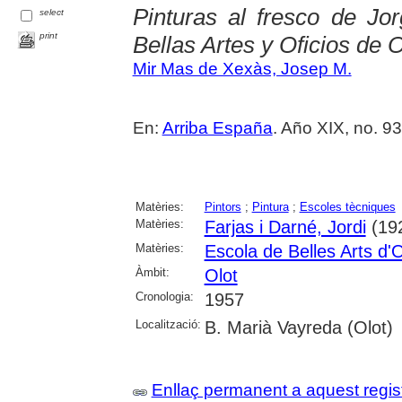
Pinturas al fresco de Jo
select
print
Bellas Artes y Oficios de O
Mir Mas de Xexàs, Josep M.
En:
Arriba España
. Año XIX, no. 936
Matèries:
Pintors
;
Pintura
;
Escoles tècniques
Matèries:
Farjas i Darné, Jordi
(19
Matèries:
Escola de Belles Arts d'O
Àmbit:
Olot
Cronologia:
1957
Localització:
B. Marià Vayreda (Olot)
Enllaç permanent a aquest regis