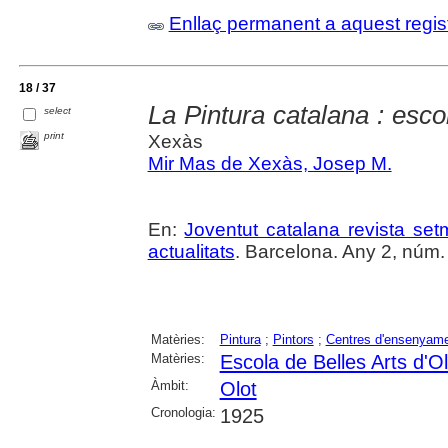
Enllaç permanent a aquest regis
18 / 37
La Pintura catalana : esco
select
print
Xexàs
Mir Mas de Xexàs, Josep M.
En:
Joventut catalana revista setm
actualitats
. Barcelona. Any 2, núm.
Matèries:
Pintura
;
Pintors
;
Centres d'ensenyam
Matèries:
Escola de Belles Arts d'Ol
Àmbit:
Olot
Cronologia:
1925