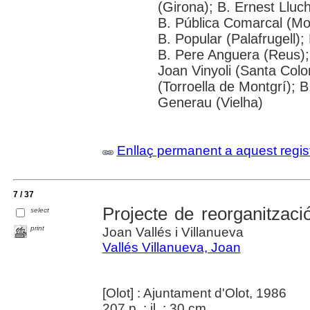
(Girona); B. Ernest Lluc
B. Pública Comarcal (Mor
B. Popular (Palafrugell)
B. Pere Anguera (Reus); 
Joan Vinyoli (Santa Colo
(Torroella de Montgrí); 
Generau (Vielha)
Enllaç permanent a aquest regis
7 / 37
Projecte de reorganitzaci
select
print
Joan Vallés i Villanueva
Vallés Villanueva, Joan
[Olot] : Ajuntament d'Olot, 1986
207 p. : il. ; 30 cm