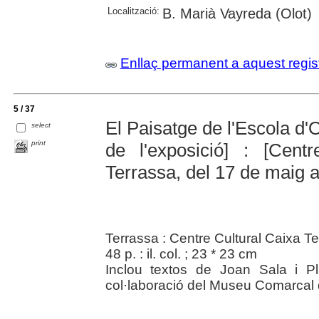
Localització:
B. Marià Vayreda (Olot)
Enllaç permanent a aquest regis
5 / 37
El Paisatge de l'Escola d'Ol
select
print
de l'exposició] : [Cent
Terrassa, del 17 de maig a
Terrassa : Centre Cultural Caixa T
48 p. : il. col. ; 23 * 23 cm
Inclou textos de Joan Sala i P
col·laboració del Museu Comarcal 