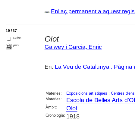
Enllaç permanent a aquest regis
19 / 37
Olot
select
print
Galwey i Garcia, Enric
En:
La Veu de Catalunya : Pàgina a
Matèries:
Exposicions artístiques
;
Centres d'en
Matèries:
Escola de Belles Arts d'Ol
Àmbit:
Olot
Cronologia:
1918