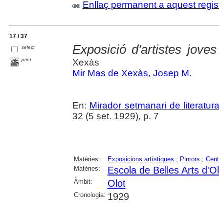
Enllaç permanent a aquest regis
17 / 37
Exposició d'artistes joves
select
print
Xexàs
Mir Mas de Xexàs, Josep M.
En:
Mirador setmanari de literatura,
32 (5 set. 1929), p. 7
Matèries:
Exposicions artístiques
;
Pintors
;
Cent
Matèries:
Escola de Belles Arts d'Ol
Àmbit:
Olot
Cronologia:
1929