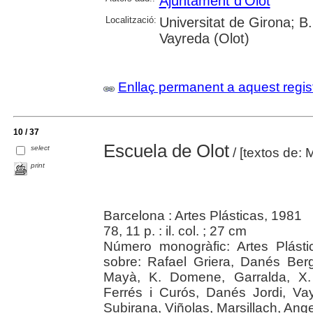
Ajuntament d'Olot
Localització:
Universitat de Girona; B
Vayreda (Olot)
Enllaç permanent a aquest regis
10 / 37
Escuela de Olot
select
/ [textos de: 
print
Barcelona : Artes Plásticas, 1981
78, 11 p. : il. col. ; 27 cm
Número monogràfic: Artes Plásti
sobre: Rafael Griera, Danés Ber
Mayà, K. Domene, Garralda, X.
Ferrés i Curós, Danés Jordi, Va
Subirana, Viñolas, Marsillach, Ang