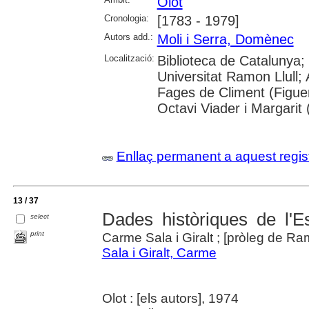
Olot
Cronologia:
[1783 - 1979]
Autors add.:
Moli i Serra, Domènec
Localització:
Biblioteca de Catalunya;
Universitat Ramon Llull;
Fages de Climent (Figuer
Octavi Viader i Margarit 
Enllaç permanent a aquest regis
13 / 37
Dades històriques de l'E
select
print
Carme Sala i Giralt ; [pròleg de Ra
Sala i Giralt, Carme
Olot : [els autors], 1974