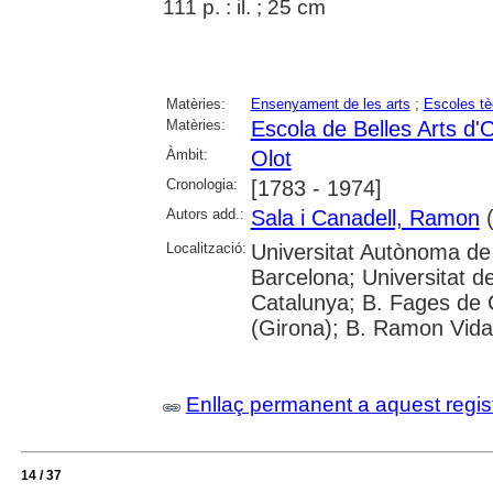
111 p. : il. ; 25 cm
Matèries:
Ensenyament de les arts
;
Escoles tè
Matèries:
Escola de Belles Arts d'O
Àmbit:
Olot
Cronologia:
[1783 - 1974]
Autors add.:
Sala i Canadell, Ramon
(
Localització:
Universitat Autònoma de 
Barcelona; Universitat d
Catalunya; B. Fages de C
(Girona); B. Ramon Vida
Enllaç permanent a aquest regis
14 / 37