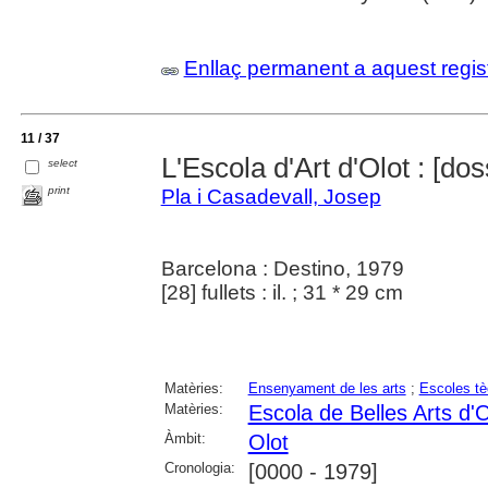
Enllaç permanent a aquest regis
11 / 37
L'Escola d'Art d'Olot : [dos
select
print
Pla i Casadevall, Josep
Barcelona : Destino, 1979
[28] fullets : il. ; 31 * 29 cm
Matèries:
Ensenyament de les arts
;
Escoles tè
Matèries:
Escola de Belles Arts d'O
Àmbit:
Olot
Cronologia:
[0000 - 1979]