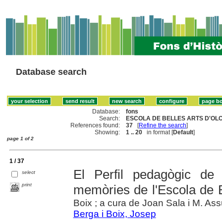
Database search
Database:
fons
Search:
ESCOLA DE BELLES ARTS D'OLOT
References found:
37
[
Refine the search
]
Showing:
1 .. 20
in format [
Default
]
page 1 of 2
1 / 37
El Perfil pedagògic de
select
print
memòries de l'Escola de B
Boix ; a cura de Joan Sala i M. A
Berga i Boix, Josep