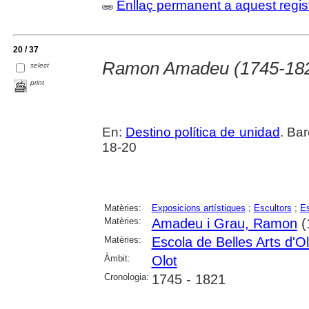
Enllaç permanent a aquest regis
20 / 37
Ramon Amadeu (1745-18
select
print
En:
Destino política de unidad
. Ba
18-20
Matèries:
Exposicions artístiques
;
Escultors
;
Es
Matèries:
Amadeu i Grau, Ramon
(
Matèries:
Escola de Belles Arts d'Ol
Àmbit:
Olot
Cronologia:
1745 - 1821