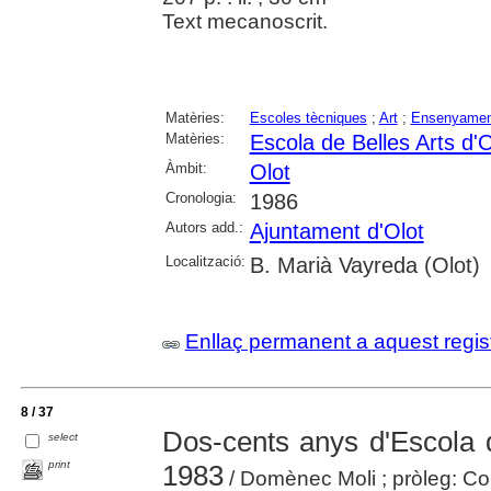
Text mecanoscrit.
Matèries:
Escoles tècniques
;
Art
;
Ensenyament
Matèries:
Escola de Belles Arts d'O
Àmbit:
Olot
Cronologia:
1986
Autors add.:
Ajuntament d'Olot
Localització:
B. Marià Vayreda (Olot)
Enllaç permanent a aquest regis
8 / 37
Dos-cents anys d'Escola d
select
print
1983
/ Domènec Moli ; pròleg: C