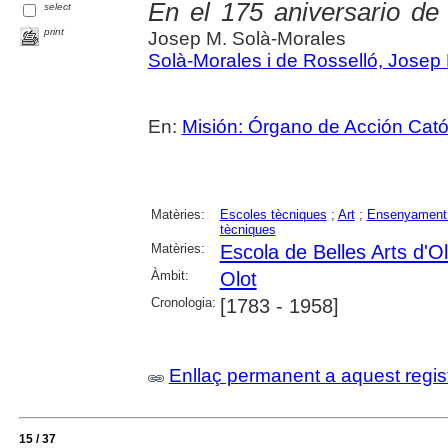
En el 175 aniversario de
select
print
Josep M. Solà-Morales
Solà-Morales i de Rosselló, Josep
En:
Misión: Órgano de Acción Catól
Matèries:
Escoles tècniques
;
Art
;
Ensenyament 
tècniques
Matèries:
Escola de Belles Arts d'Ol
Àmbit:
Olot
Cronologia:
[1783 - 1958]
Enllaç permanent a aquest regis
15 / 37