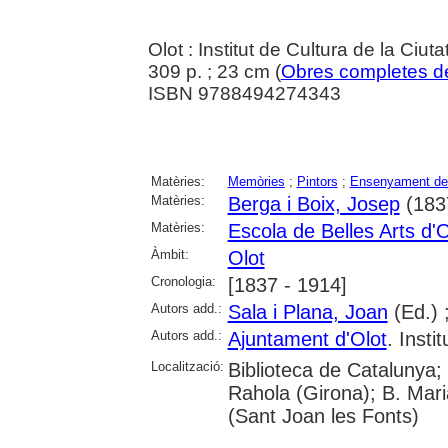
Olot : Institut de Cultura de la Ciuta
309 p. ; 23 cm (
Obres completes de
ISBN 9788494274343
Matèries:
Memòries
;
Pintors
;
Ensenyament de 
Matèries:
Berga i Boix, Josep
(183
Matèries:
Escola de Belles Arts d'O
Àmbit:
Olot
Cronologia:
[1837 - 1914]
Autors add.:
Sala i Plana, Joan
(Ed.) 
Autors add.:
Ajuntament d'Olot
. Insti
Localització:
Biblioteca de Catalunya;
Rahola (Girona); B. Mari
(Sant Joan les Fonts)