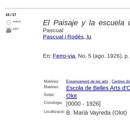
16 / 37
El Paisaje y la escuela 
select
print
Pascual
Pascual i Rodés, Iu
En:
Ferro-via
, No. 5 (ago. 1926), p
Matèries:
Ensenyament de les arts
;
Centres d
Matèries:
Escola de Belles Arts d'O
Àmbit:
Olot
Cronologia:
[0000 - 1926]
Localització:
B. Marià Vayreda (Olot)