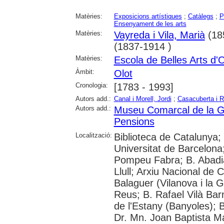
Matèries:
Exposicions artístiques
;
Catàlegs
;
P
Ensenyament de les arts
Matèries:
Vayreda i Vila, Marià
(18
(1837-1914 )
Matèries:
Escola de Belles Arts d'O
Àmbit:
Olot
Cronologia:
[1783 - 1993]
Autors add.:
Canal i Morell, Jordi
;
Casacuberta i R
Autors add.:
Museu Comarcal de la G
Pensions
Localització:
Biblioteca de Catalunya;
Universitat de Barcelona;
Pompeu Fabra; B. Abadia
Llull; Arxiu Nacional de 
Balaguer (Vilanova i la G
Reus; B. Rafael Vilà Bar
de l'Estany (Banyoles); 
Dr. Mn. Joan Baptista M