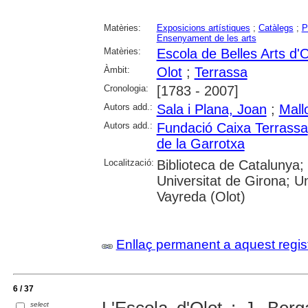
Matèries:
Exposicions artístiques
;
Catàlegs
;
P
Ensenyament de les arts
Matèries:
Escola de Belles Arts d'O
Àmbit:
Olot
;
Terrassa
Cronologia:
[1783 - 2007]
Autors add.:
Sala i Plana, Joan
;
Mall
Autors add.:
Fundació Caixa Terrassa
de la Garrotxa
Localització:
Biblioteca de Catalunya;
Universitat de Girona; Un
Vayreda (Olot)
Enllaç permanent a aquest regis
6 / 37
L'Escola d'Olot : J. Ber
select