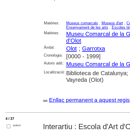
Matèries:
Museus comarcals
;
Museus d'art
;
Co
Ensenyament de les arts
;
Escoles tè
Matèries:
Museu Comarcal de la G
d'Olot
Àmbit:
Olot
;
Garrotxa
Cronologia:
[0000 - 1999]
Autors add.:
Museu Comarcal de la G
Localització:
Biblioteca de Catalunya;
Vayreda (Olot)
Enllaç permanent a aquest regis
4 / 37
Interartiu : Escola d'Art d'O
select