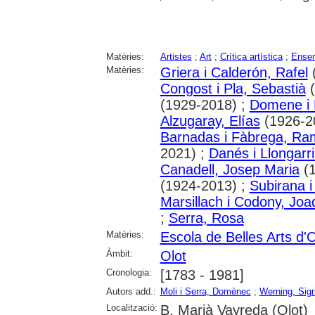
Matèries:
Artistes
;
Art
;
Crítica artística
;
Ensen
Matèries:
Griera i Calderón, Rafel
(
Congost i Pla, Sebastià
(
(1929-2018) ;
Domene i 
Alzugaray, Elías
(1926-2
Barnadas i Fàbrega, R
2021) ;
Danés i Llongarri
Canadell, Josep Maria
(1
(1924-2013) ;
Subirana i
Marsillach i Codony, Jo
;
Serra, Rosa
Matèries:
Escola de Belles Arts d'O
Àmbit:
Olot
Cronologia:
[1783 - 1981]
Autors add.:
Moli i Serra, Domènec
;
Werning, Sigr
Localització:
B. Marià Vayreda (Olot)