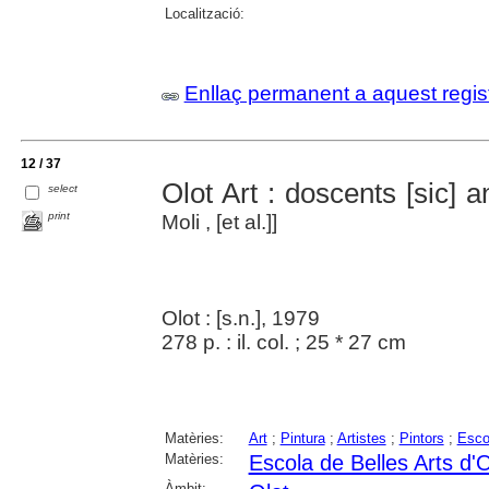
Localització:
Enllaç permanent a aquest regis
12 / 37
Olot Art : doscents [sic] 
select
print
Moli , [et al.]]
Olot : [s.n.], 1979
278 p. : il. col. ; 25 * 27 cm
Matèries:
Art
;
Pintura
;
Artistes
;
Pintors
;
Esco
Matèries:
Escola de Belles Arts d'O
Àmbit: