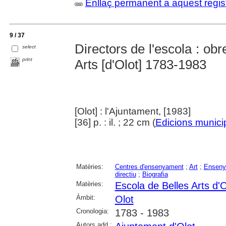
Enllaç permanent a aquest regis
9 / 37
Directors de l'escola : obr
select
print
Arts [d'Olot] 1783-1983
[Olot] : l'Ajuntament, [1983]
[36] p. : il. ; 22 cm (
Edicions munici
Matèries:
Centres d'ensenyament
;
Art
;
Ensenya
directiu
;
Biografia
Matèries:
Escola de Belles Arts d'O
Àmbit:
Olot
Cronologia:
1783 - 1983
Autors add.: