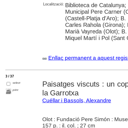
Localització:
Biblioteca de Catalunya;
Municipal Pere Carner (
(Castell-Platja d'Aro); B
Carles Rahola (Girona); 
Marià Vayreda (Olot); B.
Miquel Martí i Pol (Sant 
Enllaç permanent a aquest regis
3 / 37
Paisatges viscuts : un co
select
print
la Garrotxa
Cuéllar i Bassols, Alexandre
Olot : Fundació Pere Simón : Muse
157 p. : il. col. ; 27 cm