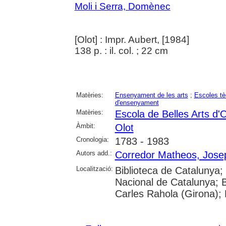
Moli i Serra, Domènec
[Olot] : Impr. Aubert, [1984]
138 p. : il. col. ; 22 cm
Matèries:
Ensenyament de les arts
;
Escoles tè
d'ensenyament
Matèries:
Escola de Belles Arts d'O
Àmbit:
Olot
Cronologia:
1783 - 1983
Autors add.:
Corredor Matheos, Jose
Localització:
Biblioteca de Catalunya; 
Nacional de Catalunya; B
Carles Rahola (Girona); 