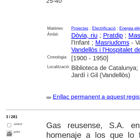
25-40
Matèries:
Projectes
;
Electrificació
;
Energia elè
Àmbit:
Dòvia, riu
;
Pratdip
;
Mas
l'Infant ;
Masriudoms
- Va
Vandellòs i l'Hospitalet de
Cronologia:
[1900 - 1950]
Localització:
Biblioteca de Catalunya;
Jardí i Gil (Vandellòs)
Enllaç permanent a aquest regis
3 / 281
Gas reusense, S.A. en
select
print
homenaje a los que lo 