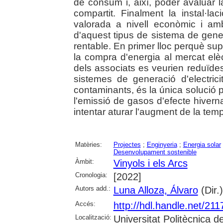
de consum i, així, poder avaluar l
compartit. Finalment la instal·l
valorada a nivell econòmic i amb
d'aquest tipus de sistema de gener
rentable. En primer lloc perquè sup
la compra d'energia al mercat elèct
dels associats es veurien reduïdes
sistemes de generació d'electrici
contaminants, és la única solució 
l'emissió de gasos d'efecte hivern
intentar aturar l'augment de la temp
Matèries:
Projectes
;
Enginyeria
;
Energia solar
Desenvolupament sostenible
Àmbit:
Vinyols i els Arcs
Cronologia:
[2022]
Autors add.:
Luna Alloza, Álvaro
(Dir.)
Accés:
http://hdl.handle.net/21
Localització:
Universitat Politècnica 