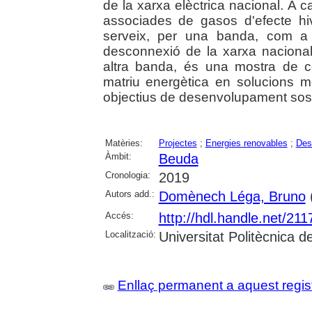
de la xarxa elèctrica nacional. A
associades de gasos d'efecte hiv
serveix, per una banda, com a a
desconnexió de la xarxa nacional
altra banda, és una mostra de c
matriu energètica en solucions mé
objectius de desenvolupament sost
Matèries:
Projectes
;
Energies renovables
;
Des
Àmbit:
Beuda
Cronologia:
2019
Autors add.:
Domènech Léga, Bruno
(
Accés:
http://hdl.handle.net/21
Localització:
Universitat Politècnica 
Enllaç permanent a aquest regis