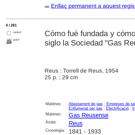
Enllaç permanent a aquest regis
4 / 281
Cómo fué fundada y cómo 
select
print
siglo la Sociedad "Gas Re
Reus : Torrell de Reus, 1954
25 p. ; 29 cm
Matèries:
Abastament de gas
;
Empreses de se
Enllumenat per gas
;
Electrificació
;
I
Matèries:
Gas Reusense
Àmbit:
Reus
Cronologia:
1841 - 1933