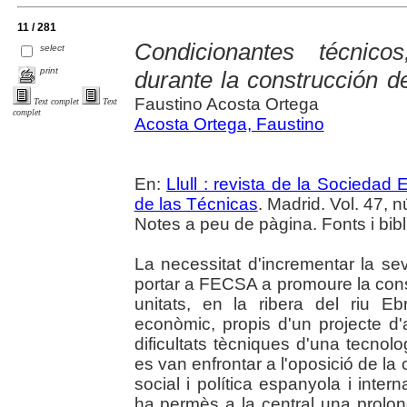
11 / 281
Condicionantes técnic
select
print
durante la construcción d
Faustino Acosta Ortega
Text complet
Text
complet
Acosta Ortega, Faustino
En:
Llull : revista de la Sociedad
de las Técnicas
. Madrid. Vol. 47, n
Notes a peu de pàgina. Fonts i bibl
La necessitat d'incrementar la se
portar a FECSA a promoure la cons
unitats, en la ribera del riu E
econòmic, propis d'un projecte d
dificultats tècniques d'una tecnol
es van enfrontar a l'oposició de la c
social i política espanyola i inter
ha permès a la central una prolon