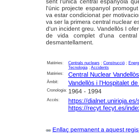
sent l'única central espanyola que
l'únic projecte espanyol promogut 
va estar condicionat per motivaci
va ser la primera central nuclear
d'un incident greu. Vandellòs I ofere
de vida complet d'una central
desmantellament.
Matèries:
Centrals nuclears
;
Construcció
;
Energi
Tecnologia
;
Accidents
Matèries:
Central Nuclear Vandellòs
Àmbit:
Vandellòs i l'Hospitalet de 
Cronologia:
1964 - 1994
Accés:
https://dialnet.unirioja.e
https://recyt.fecyt.es/in
Enllaç permanent a aquest regis