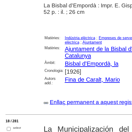
La Bisbal d'Empordà : Impr. E. Gis
52 p. : il. ; 26 cm
Matèries:
Indústria elèctrica
;
Empreses de serve
elèctrica
;
Ajuntament
Matèries:
Ajuntament de la Bisbal 
Catalunya
Àmbit:
Bisbal d'Empordà, la
Cronologia:
[1926]
Autors
Fina de Caralt, Mario
add.:
Enllaç permanent a aquest regis
18 / 281
La Municipalización del
select