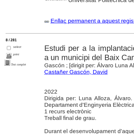
Enllaç permanent a aquest regis
8 / 281
Estudi per a la implantac
select
print
a un municipi del Baix C
Gascón ; [dirigit per: Álvaro Luna A
Text complet
Castañer Gascón, David
2022
Dirigida per: Luna Alloza, Álvaro.
Departament d'Enginyeria Elèctric
1 recurs electrònic
Treball final de grau.
Durant el desenvolupament d'aquest