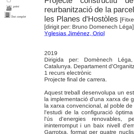
Projecte constructiu d
print
reurbanització de la parcel
les Planes d'Hostòles
Text complet
[Fitxe
[dirigit per: Bruno Domenech Léga]
Yglesias Jiménez, Oriol
2019
Dirigida per: Domènech Léga, 
Catalunya. Departament d'Organit
1 recurs electrònic
Projecte final de carrera.
Aquest treball desenvolupa un estu
la implementació d'una xarxa de ge
la xarxa convencional, al poble de 
l'estudi de la configuració òptima
l'ús d'energies renovables, p
ininterromput i un baix nivell d'
Garrotxa, format per quatre nucl