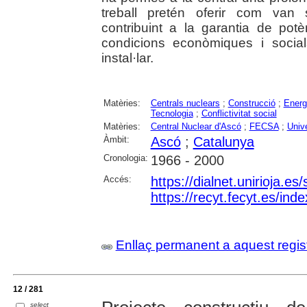
treball pretén oferir com van 
contribuint a la garantia de potè
condicions econòmiques i socia
instal·lar.
Matèries:
Centrals nuclears
;
Construcció
;
Energi
Tecnologia
;
Conflictivitat social
Matèries:
Central Nuclear d'Ascó
;
FECSA
;
Univ
Àmbit:
Ascó
;
Catalunya
Cronologia:
1966 - 2000
Accés:
https://dialnet.unirioja.e
https://recyt.fecyt.es/in
Enllaç permanent a aquest regis
12 / 281
select