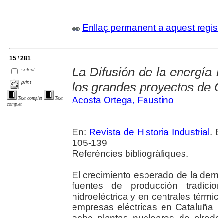
Enllaç permanent a aquest regis
15 / 281
La Difusión de la energía 
select
print
los grandes proyectos de 
Acosta Ortega, Faustino
Text complet
Text
complet
En:
Revista de Historia Industrial
. 
105-139
Referències bibliogràfiques.
El crecimiento esperado de la dema
fuentes de producción tradici
hidroeléctrica y en centrales térm
empresas eléctricas en Cataluña 
ocho plantas nucleares de alre