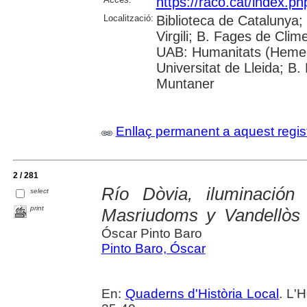
https://raco.cat/index.p
Localització:
Biblioteca de Catalunya; 
Virgili; B. Fages de Clim
UAB: Humanitats (Hemer
Universitat de Lleida; B.
Muntaner
Enllaç permanent a aquest regis
2 / 281
Río Dòvia, iluminación
select
print
Masriudoms y Vandellòs i 
Óscar Pinto Baro
Pinto Baro, Óscar
En:
Quaderns d'Història Local
. L'H