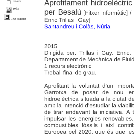
Aprofitament hidroelèctric
select
print
per Besalú
[Fitxer informàtic]
/
Enric Trillas i Gay]
Text complet
Santandreu i Colàs, Núria
2015
Dirigida per: Trillas i Gay, Enric
Departament de Mecànica de Fluid
1 recurs electrònic
Treball final de grau.
Aprofitant la voluntat d'un impo
Garrotxa de posar de nou en 
hidroelèctrica situada a la ciutat d
amb la intenció d'estudiar la viabi
de tirar endavant la iniciativa. A
impulsar les energies renovables,
combustibles fòssils i així contr
Europea pel 2020, que és que les