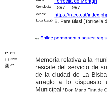
Àmbit:
Torroella de Montgrí
Cronologia:
1897 - 1997
Accés:
https://raco.cat/index.p
Localització:
B. Pere Blasi (Torroella
Enllaç permanent a aquest regis
17 / 281
Memoria relativa a la mun
select
print
rescate del servicio de su
de la ciudad de La Bisba
arreglo a lo dispuesto 
Municipal
/ Don Mario Fina de Car