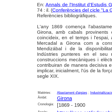
En:
Annals de l'Institut d'Estudis G
74 : il. (
Conferències del cicle "La G
Referències bibliogràfiques.
L'any 1869 comença l'abastament
Girona, amb cabals provinents d
coincideix, en el temps i l'espai, 
Mercadal a Girona com a conse
Mendizábal i de la disponibili
Indústries punteres en el seu 
construccions mecàniques i elèctri
contribuiran de manera decisiva e
implicar, inicialment, l'ús de la força
segle XIX.
Matèries:
Abastament d'aigües
;
Industrialitzaci
Àmbit:
Girona
Cronologia:
[1869 - 1900
Accés: