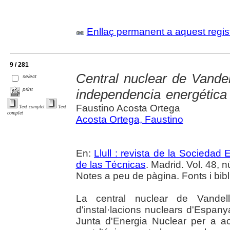
Enllaç permanent a aquest regis
9 / 281
Central nuclear de Vandel
select
print
independencia energétic
Faustino Acosta Ortega
Text complet
Text
complet
Acosta Ortega, Faustino
En:
Llull : revista de la Sociedad
de las Técnicas
. Madrid. Vol. 48, 
Notes a peu de pàgina. Fonts i bibl
La central nuclear de Vandel
d'instal·lacions nuclears d'Espan
Junta d'Energia Nuclear per a aco