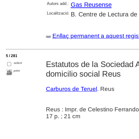
Autors add.:
Gas Reusense
Localització:
B. Centre de Lectura de
Enllaç permanent a aquest regis
5 / 281
Estatutos de la Sociedad 
select
print
domicilio social Reus
Carburos de Teruel
. Reus
Reus : Impr. de Celestino Ferrand
17 p. ; 21 cm