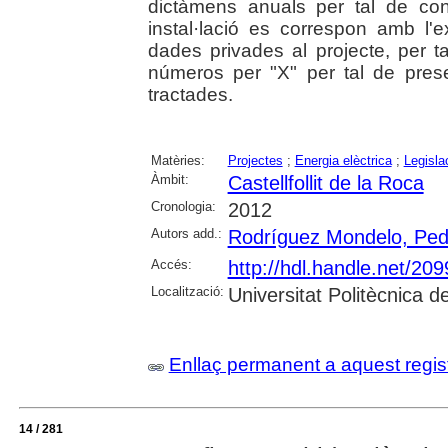
dictàmens anuals per tal de con
instal·lació es correspon amb l'
dades privades al projecte, per t
números per "X" per tal de prese
tractades.
Matèries:
Projectes
;
Energia elèctrica
;
Legisla
Àmbit:
Castellfollit de la Roca
Cronologia:
2012
Autors add.:
Rodríguez Mondelo, Ped
Accés:
http://hdl.handle.net/20
Localització:
Universitat Politècnica 
Enllaç permanent a aquest regis
14 / 281