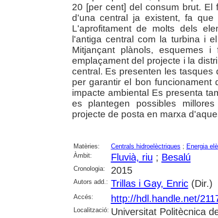
20 [per cent] del consum brut. El 
d'una central ja existent, fa que
L'aprofitament de molts dels e
l'antiga central com la turbina i 
Mitjançant plànols, esquemes i f
emplaçament del projecte i la dis
central. Es presenten les tasques
per garantir el bon funcionament de
impacte ambiental Es presenta tam
es plantegen possibles millores 
projecte de posta en marxa d'aques
Matèries:
Centrals hidroelèctriques
;
Energia elè
Àmbit:
Fluvià, riu
;
Besalú
Cronologia:
2015
Autors add.:
Trillas i Gay, Enric
(Dir.)
Accés:
http://hdl.handle.net/21
Localització:
Universitat Politècnica 