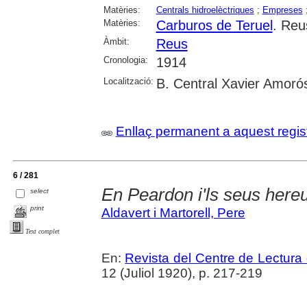
Matèries:
Centrals hidroelèctriques
;
Empreses
Matèries:
Carburos de Teruel
. Reu
Àmbit:
Reus
Cronologia:
1914
Localització:
B. Central Xavier Amoró
Enllaç permanent a aquest regis
6 / 281
En Peardon i'ls seus here
select
print
Aldavert i Martorell, Pere
Text complet
En:
Revista del Centre de Lectura
12 (Juliol 1920), p. 217-219