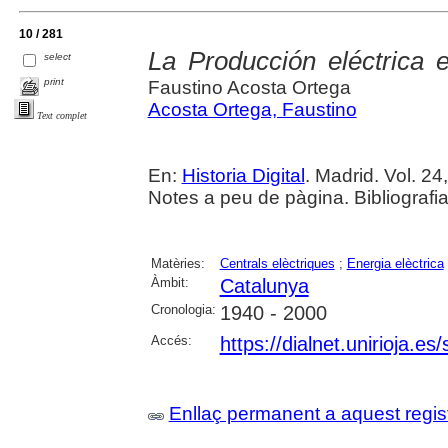
10 / 281
La Producción eléctrica 
select
print
Faustino Acosta Ortega
Acosta Ortega, Faustino
Text complet
En:
Historia Digital
. Madrid. Vol. 24
Notes a peu de pàgina. Bibliografi
Matèries:
Centrals elèctriques
;
Energia elèctrica
Àmbit:
Catalunya
Cronologia:
1940 - 2000
Accés:
https://dialnet.unirioja.e
Enllaç permanent a aquest regis