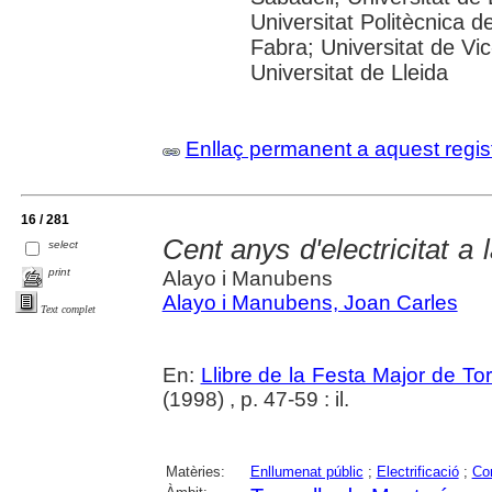
Universitat Politècnica 
Fabra; Universitat de Vic
Universitat de Lleida
Enllaç permanent a aquest regis
16 / 281
Cent anys d'electricitat a 
select
print
Alayo i Manubens
Alayo i Manubens, Joan Carles
Text complet
En:
Llibre de la Festa Major de To
(1998) , p. 47-59 : il.
Matèries:
Enllumenat públic
;
Electrificació
;
Co