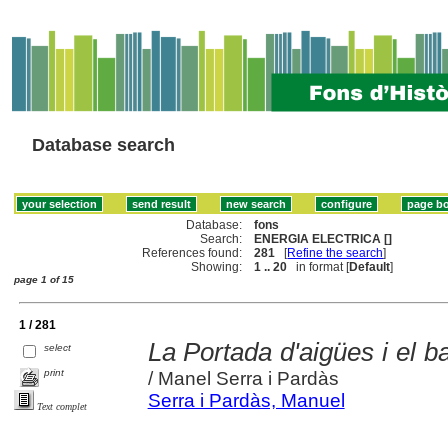
Database search
Database:
fons
Search:
ENERGIA ELECTRICA []
References found:
281
[
Refine the search
]
Showing:
1 .. 20
in format [
Default
]
page 1 of 15
1 / 281
La Portada d'aigües i el b
select
print
/ Manel Serra i Pardàs
Serra i Pardàs, Manuel
Text complet