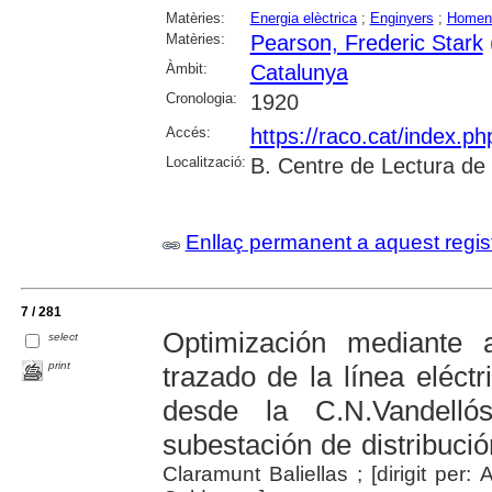
Matèries:
Energia elèctrica
;
Enginyers
;
Homen
Matèries:
Pearson, Frederic Stark
Àmbit:
Catalunya
Cronologia:
1920
Accés:
https://raco.cat/index.p
Localització:
B. Centre de Lectura de
Enllaç permanent a aquest regis
7 / 281
Optimización mediante an
select
print
trazado de la línea eléct
desde la C.N.Vandelló
subestación de distribuci
Claramunt Baliellas ; [dirigit pe