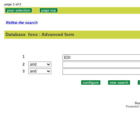
page 1 of 1
Refine the search
Database
fons : Advanced form
Search:
1
2
3
Sea
Powered