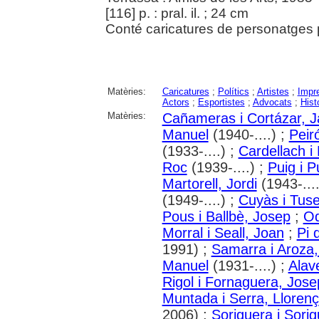
[116] p. : pral. il. ; 24 cm
Conté caricatures de personatges 
Matèries:
Caricatures
;
Polítics
;
Artistes
;
Impr
Actors
;
Esportistes
;
Advocats
;
Hist
Matèries:
Cañameras i Cortázar, 
Manuel
(1940-....) ;
Peiró
(1933-....) ;
Cardellach i
Roc
(1939-....) ;
Puig i 
Martorell, Jordi
(1943-....
(1949-....) ;
Cuyàs i Tusel
Pous i Ballbè, Josep
;
Od
Morral i Seall, Joan
;
Pi 
1991) ;
Samarra i Aroza,
Manuel
(1931-....) ;
Alav
Rigol i Fornaguera, Jose
Muntada i Serra, Llorenç
2006) ;
Soriguera i Sorig