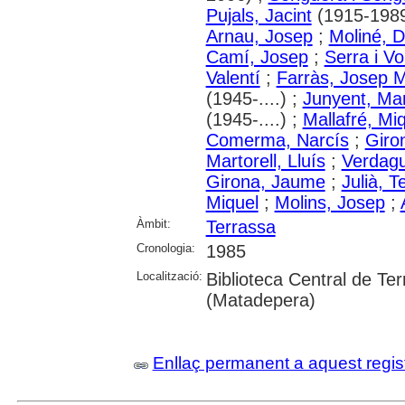
Pujals, Jacint
(1915-1989
Arnau, Josep
;
Moliné, 
Camí, Josep
;
Serra i Vo
Valentí
;
Farràs, Josep 
(1945-....) ;
Junyent, Ma
(1945-....) ;
Mallafré, Mi
Comerma, Narcís
;
Giro
Martorell, Lluís
;
Verdagu
Girona, Jaume
;
Julià, T
Miquel
;
Molins, Josep
;
Àmbit:
Terrassa
Cronologia:
1985
Localització:
Biblioteca Central de Te
(Matadepera)
Enllaç permanent a aquest regis