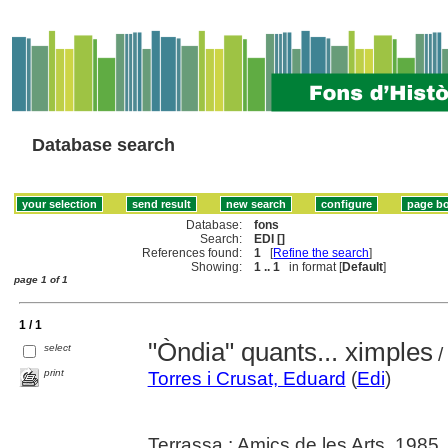
Database search
Database:
fons
Search:
EDI []
References found:
1
[
Refine the search
]
Showing:
1 .. 1
in format [
Default
]
page 1 of 1
1 / 1
"Òndia" quants... ximples
select
/
print
Torres i Crusat, Eduard
(
Edi
)
Terrassa : Amics de les Arts, 1985