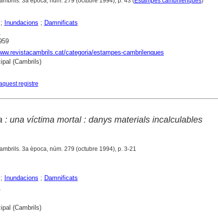
ambrils. 3a època, núm. 279 (octubre 1994), p. 43 (
Estampes cambrilenques
)
;
Inundacions
;
Damnificats
s
959
www.revistacambrils.cat/categoria/estampes-cambrilenques
ipal (Cambrils)
aquest registre
a : una víctima mortal : danys materials incalculables
Cambrils. 3a època, núm. 279 (octubre 1994), p. 3-21
;
Inundacions
;
Damnificats
s
ipal (Cambrils)