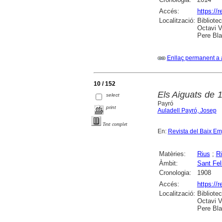
Accés:
https://
Localització:
Bibliote
Octavi V
Pere Bla
Enllaç permanent a 
10 / 152
Els Aiguats de 1
select
Payró
print
Auladell Payró, Josep
Text complet
En:
Revista del Baix E
Matèries:
Rius
;
R
Àmbit:
Sant Fel
Cronologia:
1908
Accés:
https://
Localització:
Bibliote
Octavi V
Pere Bla