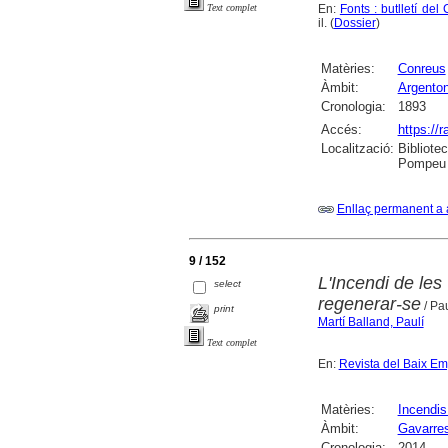
En:
Fonts : butlletí de
Text complet
il. (
Dossier
)
Matèries:
Conreus
Àmbit:
Argento
Cronologia:
1893
Accés:
https://
Localització:
Bibliote
Pompeu F
Enllaç permanent a 
9 / 152
L'Incendi de le
select
regenerar-se
/ Pau
print
Martí Balland, Paulí
Text complet
En:
Revista del Baix E
Matèries:
Incendis
Àmbit:
Gavarres
Cronologia:
2014