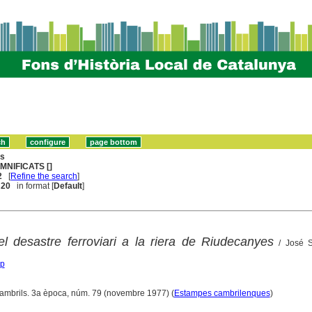
ns
MNIFICATS []
2
[
Refine the search
]
. 20
in format [
Default
]
l desastre ferroviari a la riera de Riudecanyes
/ José S
ep
Cambrils. 3a època, núm. 79 (novembre 1977) (
Estampes cambrilenques
)