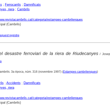
ts
;
Ferrocarrils
;
Damnificats
yes, riera
;
Cambrils
www.revistacambrils.cat/categoria/estampes-cambrilenques
ipal (Cambrils)
aquest registre
 desastre ferroviari de la riera de Riudecanyes
/ Josep
ep
Cambrils. 3a època, núm. 316 (novembre 1997) (
Estampes cambrilenques
)
ils
;
Accidents
;
Damnificats
yes, riera
www.revistacambrils.cat/categoria/estampes-cambrilenques
ipal (Cambrils)