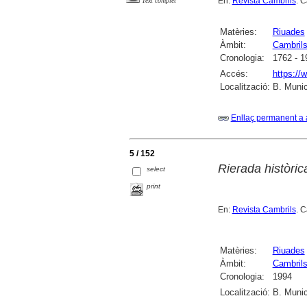
En:
Revista Cambrils
. C
Text complet
Matèries:
Riuades
Àmbit:
Cambril
Cronologia:
1762 - 1
Accés:
https://
Localització:
B. Munic
Enllaç permanent a 
5 / 152
Rierada històric
select
print
En:
Revista Cambrils
. 
Matèries:
Riuades
Àmbit:
Cambril
Cronologia:
1994
Localització:
B. Munic