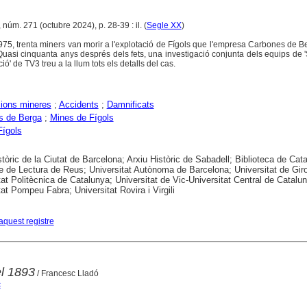
 núm. 271 (octubre 2024), p. 28-39 : il. (
Segle XX
)
75, trenta miners van morir a l'explotació de Fígols que l'empresa Carbones de B
 Quasi cinquanta anys després dels fets, una investigació conjunta dels equips de '
ó' de TV3 treu a la llum tots els detalls del cas.
ions mineres
;
Accidents
;
Damnificats
s de Berga
;
Mines de Fígols
Fígols
stòric de la Ciutat de Barcelona; Arxiu Històric de Sabadell; Biblioteca de Cat
e de Lectura de Reus; Universitat Autònoma de Barcelona; Universitat de Gir
tat Politècnica de Catalunya; Universitat de Vic-Universitat Central de Catalu
tat Pompeu Fabra; Universitat Rovira i Virgili
aquest registre
l 1893
/ Francesc Lladó
c