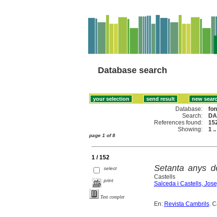
Database search
Database:
fo
Search:
DA
References found:
15
Showing:
1 .
page 1 of 8
1 / 152
Setanta anys de
select
Castells
print
Salceda i Castells, Jos
Text complet
En:
Revista Cambrils
. 