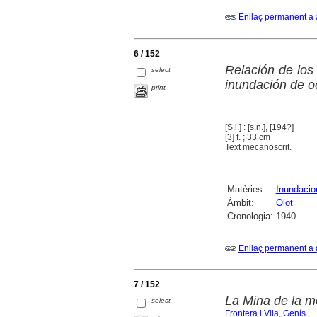
Enllaç permanent a 
6 / 152
Relación de los
select
inundación de o
print
[S.l.] : [s.n.], [194?]
[3] f. ; 33 cm
Text mecanoscrit.
Matèries:
Inundacio
Àmbit:
Olot
Cronologia:
1940
Enllaç permanent a 
7 / 152
La Mina de la m
select
Frontera i Vila, Genís