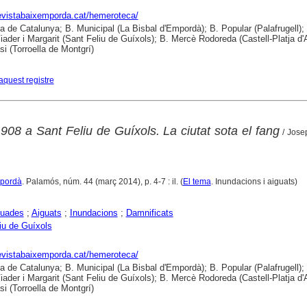
revistabaixemporda.cat/hemeroteca/
ca de Catalunya; B. Municipal (La Bisbal d'Empordà); B. Popular (Palafrugell);
iader i Margarit (Sant Feliu de Guíxols); B. Mercè Rodoreda (Castell-Platja d'A
si (Torroella de Montgrí)
aquest registre
908 a Sant Feliu de Guíxols. La ciutat sota el fang
/ Jose
mpordà
. Palamós, núm. 44 (març 2014), p. 4-7 : il. (
El tema
. Inundacions i aiguats)
iuades
;
Aiguats
;
Inundacions
;
Damnificats
iu de Guíxols
revistabaixemporda.cat/hemeroteca/
ca de Catalunya; B. Municipal (La Bisbal d'Empordà); B. Popular (Palafrugell);
iader i Margarit (Sant Feliu de Guíxols); B. Mercè Rodoreda (Castell-Platja d'A
si (Torroella de Montgrí)