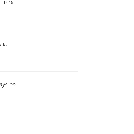
p. 14-15 :
; B.
anys en