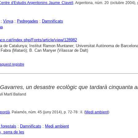
l Centre d'Estudis Argentonins Jaume Clavell
. Argentona, núm. 20 (octubre 2004), 
;
Vinya
;
Pedregades
;
Damnificats
na
raco.cat/index.php/Fonts/article/view/128982
ca de Catalunya; Institut Ramon Muntaner; Universitat Autònoma de Barcelona
abra (Mataró); B. Can Manyer (Vilassar de Dalt)
aquest registre
s Gavarres, un desastre ecològic que tardarà cinquanta 
lí Martí Balland
mpordà
. Palamós, núm. 45 (juny 2014), p. 72-78 : il. (
Medi ambient
)
 forestals
;
Damnificats
;
Medi ambient
, serra de les