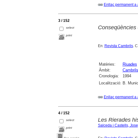
Enllaç permanent a 
3 / 152
Conseqüències d
select
print
En:
Revista Cambrils
. 
Matèries:
Riuades
Àmbit:
Cambril
Cronologia:
1994
Localització:
B. Munic
Enllaç permanent a 
4 / 152
Les Rierades hi
select
Salceda i Castells, Jos
print