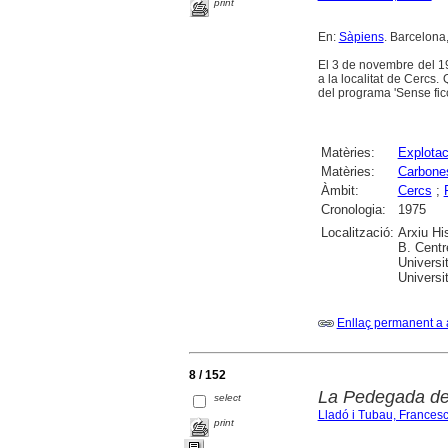
print
En:
Sàpiens
. Barcelona,
El 3 de novembre del 19
a la localitat de Cercs.
del programa 'Sense ficci
Matèries:
Explotac
Matèries:
Carbone
Àmbit:
Cercs
;
Cronologia:
1975
Localització:
Arxiu Hi
B. Centr
Universi
Universi
Enllaç permanent a 
8 / 152
La Pedegada de
select
Lladó i Tubau, Frances
print