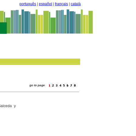
português
|
español
|
français
|
català
go to page
alceda y