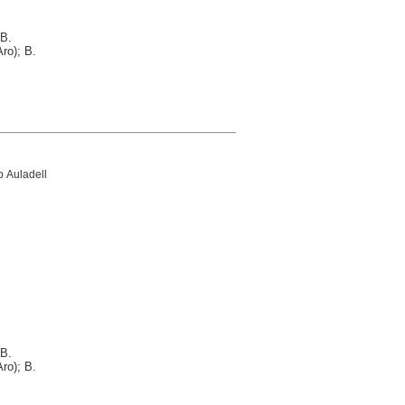
 B.
ro); B.
p Auladell
 B.
ro); B.