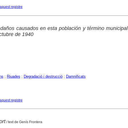
aquest registre
 daños causados en esta población y término municipal
ctubre de 1940
ns
;
Riuades
;
Degradació i destrucció
;
Damnificats
aquest registre
ort
/ text de Genís Frontera