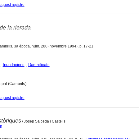
aquest registre
e la rierada
Cambrils. 3a època, núm. 280 (novembre 1994), p. 17-21
;
Inundacions
;
Damnificats
s
ipal (Cambrils)
aquest registre
stòriques
/ Josep Salceda i Castells
ep