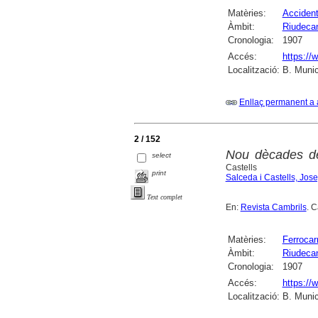
Matèries:
Acciden
Àmbit:
Riudecan
Cronologia:
1907
Accés:
https://
Localització:
B. Munic
Enllaç permanent a 
2 / 152
Nou dècades del
select
Castells
print
Salceda i Castells, Jos
Text complet
En:
Revista Cambrils
. 
Matèries:
Ferrocarr
Àmbit:
Riudecan
Cronologia:
1907
Accés:
https://
Localització:
B. Munic