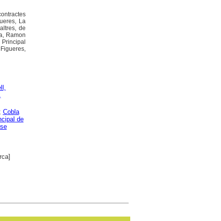
contractes
gueres, La
altres, de
ra, Ramon
Principal
Figueres,
ll,
,
;
Cobla
ncipal de
nse
rca]