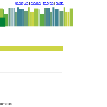
português
|
español
|
français
|
català
(enviada,