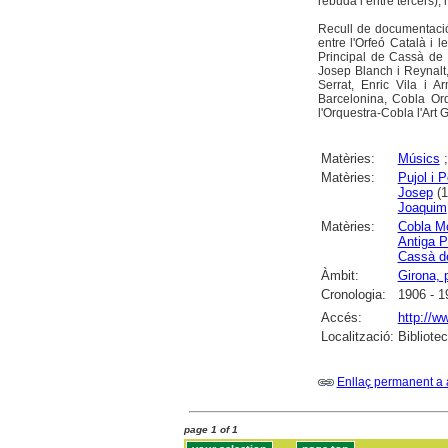
rebuda i entre tercers); 
Recull de documentació 
entre l'Orfeó Català i 
Principal de Cassà de 
Josep Blanch i Reynalt
Serrat, Enric Vila i A
Barcelonina, Cobla Orq
l'Orquestra-Cobla l'Art
Matèries:
Músics
Matèries:
Pujol i 
Josep
(1
Joaquim
Matèries:
Cobla Mo
Antiga 
Cassà de
Àmbit:
Girona, 
Cronologia:
1906 - 1
Accés:
http://w
Localització:
Bibliote
Enllaç permanent a 
page 1 of 1