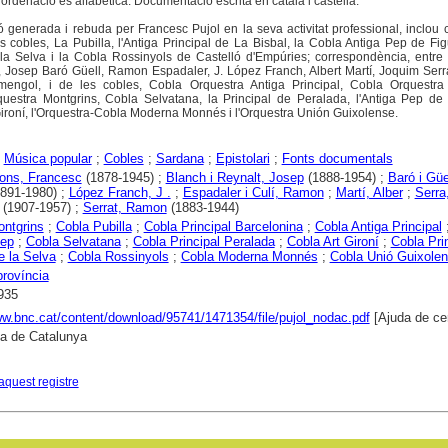
l'ordenació és alfabètica. Documentació escrita en català i castellà.
generada i rebuda per Francesc Pujol en la seva activitat professional, inclou 
les cobles, La Pubilla, l'Antiga Principal de La Bisbal, la Cobla Antiga Pep de Fi
la Selva i la Cobla Rossinyols de Castelló d'Empúries; correspondència, entre 
, Josep Baró Güell, Ramon Espadaler, J. López Franch, Albert Martí, Joquim Ser
rmengol, i de les cobles, Cobla Orquestra Antiga Principal, Cobla Orquestra 
uestra Montgrins, Cobla Selvatana, la Principal de Peralada, l'Antiga Pep de 
 Gironí, l'Orquestra-Cobla Moderna Monnés i l'Orquestra Unión Guixolense.
;
Música popular
;
Cobles
;
Sardana
;
Epistolari
;
Fonts documentals
Pons, Francesc
(1878-1945) ;
Blanch i Reynalt, Josep
(1888-1954) ;
Baró i Güe
891-1980) ;
López Franch, J .
;
Espadaler i Culí, Ramon
;
Martí, Alber
;
Serra
(1907-1957) ;
Serrat, Ramon
(1883-1944)
ntgrins
;
Cobla Pubilla
;
Cobla Principal Barcelonina
;
Cobla Antiga Principal
Pep
;
Cobla Selvatana
;
Cobla Principal Peralada
;
Cobla Art Gironí
;
Cobla Pri
 la Selva
;
Cobla Rossinyols
;
Cobla Moderna Monnés
;
Cobla Unió Guixole
província
935
ww.bnc.cat/content/download/95741/1471354/file/pujol_nodac.pdf
[Ajuda de ce
ca de Catalunya
aquest registre