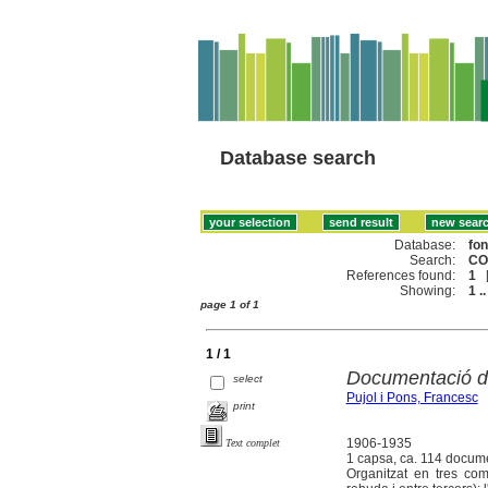
Database search
Database:
fo
Search:
CO
References found:
1
Showing:
1 ..
page 1 of 1
1 / 1
Documentació d
select
Pujol i Pons, Francesc
print
1906-1935
Text complet
1 capsa, ca. 114 docum
Organitzat en tres com