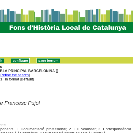
ns
BLA PRINCIPAL BARCELONINA []
[
Refine the search
]
 1
in format [
Default
]
e Francesc Pujol
ents
ponents: 1. Documentació professional; 2. Full volander; 3. Correspondència 