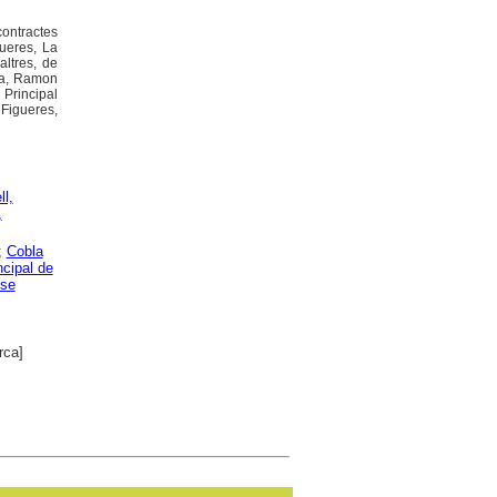
contractes
gueres, La
altres, de
ra, Ramon
Principal
Figueres,
ll,
,
;
Cobla
ncipal de
nse
rca]