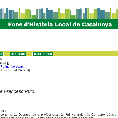
ns
123 []
[
Refine the search
]
 1
in format [
Default
]
e Francesc Pujol
ents
ponents: 1. Documentació professional; 2. Full volander; 3. Correspondència 