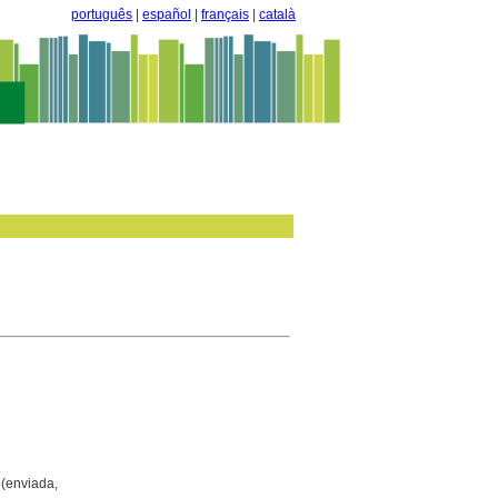
português
|
español
|
français
|
català
(enviada,