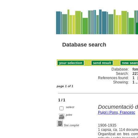
Database search
Database:
fo
Search:
223
References found:
1
Showing:
1 ..
page 1 of 1
1 / 1
Documentació d
select
Pujol i Pons, Francesc
print
1906-1935
Text complet
1 capsa, ca. 114 docum
Organitzat en tres com