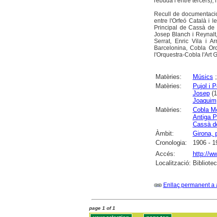
rebuda i entre tercers); 
Recull de documentació 
entre l'Orfeó Català i 
Principal de Cassà de 
Josep Blanch i Reynalt
Serrat, Enric Vila i A
Barcelonina, Cobla Orq
l'Orquestra-Cobla l'Art
Matèries:
Músics
Matèries:
Pujol i 
Josep
(1
Joaquim
Matèries:
Cobla Mo
Antiga 
Cassà de
Àmbit:
Girona, 
Cronologia:
1906 - 1
Accés:
http://w
Localització:
Bibliote
Enllaç permanent a 
page 1 of 1