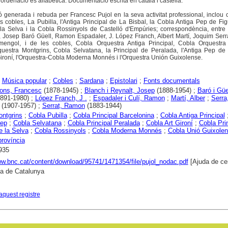
l'ordenació és alfabètica. Documentació escrita en català i castellà.
generada i rebuda per Francesc Pujol en la seva activitat professional, inclou 
les cobles, La Pubilla, l'Antiga Principal de La Bisbal, la Cobla Antiga Pep de Fi
la Selva i la Cobla Rossinyols de Castelló d'Empúries; correspondència, entre 
, Josep Baró Güell, Ramon Espadaler, J. López Franch, Albert Martí, Joquim Ser
rmengol, i de les cobles, Cobla Orquestra Antiga Principal, Cobla Orquestra 
uestra Montgrins, Cobla Selvatana, la Principal de Peralada, l'Antiga Pep de 
 Gironí, l'Orquestra-Cobla Moderna Monnés i l'Orquestra Unión Guixolense.
;
Música popular
;
Cobles
;
Sardana
;
Epistolari
;
Fonts documentals
Pons, Francesc
(1878-1945) ;
Blanch i Reynalt, Josep
(1888-1954) ;
Baró i Güe
891-1980) ;
López Franch, J .
;
Espadaler i Culí, Ramon
;
Martí, Alber
;
Serra
(1907-1957) ;
Serrat, Ramon
(1883-1944)
ntgrins
;
Cobla Pubilla
;
Cobla Principal Barcelonina
;
Cobla Antiga Principal
Pep
;
Cobla Selvatana
;
Cobla Principal Peralada
;
Cobla Art Gironí
;
Cobla Pri
 la Selva
;
Cobla Rossinyols
;
Cobla Moderna Monnés
;
Cobla Unió Guixole
província
935
ww.bnc.cat/content/download/95741/1471354/file/pujol_nodac.pdf
[Ajuda de ce
ca de Catalunya
aquest registre