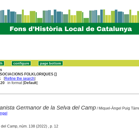
ns
SOCIACIONS FOLKLORIQUES []
1
[
Refine the search
]
. 20
in format [
Default
]
anista Germanor de la Selva del Camp
/ Miquel-Àngel Puig Tàrr
Àngel
a del Camp, núm. 138 (2022) , p. 12