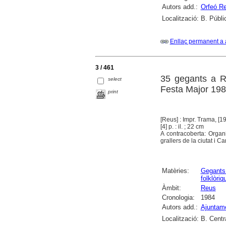
Autors add.:
Orfeó R
Localització:
B. Públi
Enllaç permanent a 
3 / 461
35 gegants a R
select
Festa Major 19
print
[Reus] : Impr. Trama, [1
[4] p. : il. ; 22 cm
A contracoberta: Organ
grallers de la ciutat i Ca
Matèries:
Gegants
folklòriq
Àmbit:
Reus
Cronologia:
1984
Autors add.:
Ajuntam
Localització:
B. Centr