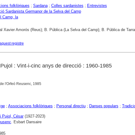
ions folklòriques
;
Sardana
;
Colles sardanistes
;
Entrevistes
ió Sardanista Germanor de la Selva del Camp
l Camp, la
al Xavier Amorós (Reus); B. Pública (La Selva del Camp); B. Pública de Tarr
aquest registre
ujol : Vint-i-cinc anys de direcció : 1960-1985
 de l'Orfeó Reusenc, 1985
tge
;
Associacions folklòriques
;
Personal directiu
;
Danses populars
;
Tradici
 Pujol, César
(1927-2023)
eusenc
. Esbart Dansaire
985