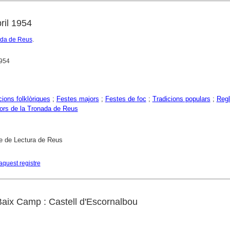
ril 1954
ada de Reus
.
1954
ions folklòriques
;
Festes majors
;
Festes de foc
;
Tradicions populars
;
Reg
ors de la Tronada de Reus
e de Lectura de Reus
aquest registre
Baix Camp : Castell d'Escornalbou