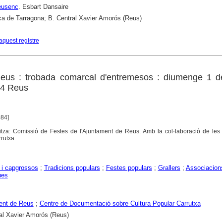
eusenc
. Esbart Dansaire
ca de Tarragona; B. Central Xavier Amorós (Reus)
aquest registre
eus : trobada comarcal d'entremesos : diumenge 1 de 
84 Reus
984]
itza: Comissió de Festes de l'Ajuntament de Reus. Amb la col·laboració de les 
rrutxa.
 i capgrossos
;
Tradicions populars
;
Festes populars
;
Grallers
;
Associacion
ues
ent de Reus
;
Centre de Documentació sobre Cultura Popular Carrutxa
al Xavier Amorós (Reus)