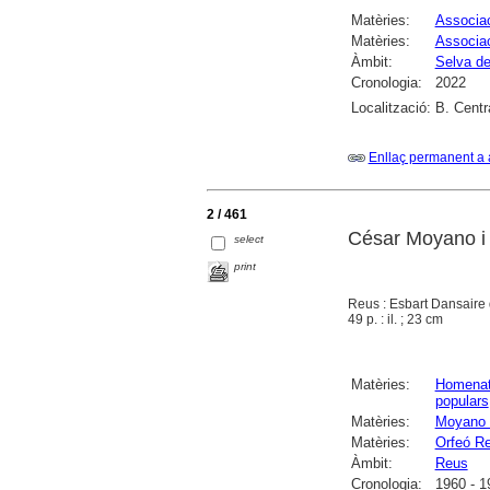
Matèries:
Associac
Matèries:
Associac
Àmbit:
Selva de
Cronologia:
2022
Localització:
B. Centr
Enllaç permanent a 
2 / 461
César Moyano i P
select
print
Reus : Esbart Dansaire
49 p. : il. ; 23 cm
Matèries:
Homena
populars
Matèries:
Moyano i
Matèries:
Orfeó R
Àmbit:
Reus
Cronologia:
1960 - 1