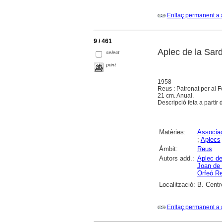
Enllaç permanent a 
9 / 461
Aplec de la Sar
select
print
1958-
Reus : Patronat per al 
21 cm. Anual.
Descripció feta a partir 
Matèries:
Associac
;
Aplecs
Àmbit:
Reus
Autors add.:
Aplec de
Joan de 
Orfeó R
Localització:
B. Centr
Enllaç permanent a 