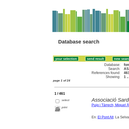
Database search
Database:
fo
Search:
AS
References found:
46
Showing:
1 .
page 1 of 24
1 / 461
Associació Sard
select
Puig i Tàrrech, Miquel 
print
En:
El Pont Alt
. La Selv