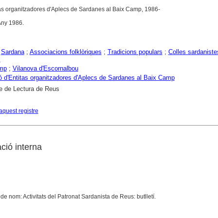
as organitzadores d'Aplecs de Sardanes al Baix Camp, 1986-
'Any 1986.
;
Sardana
;
Associacions folklòriques
;
Tradicions populars
;
Colles sardaniste
s
mp
;
Vilanova d'Escornalbou
 d'Entitas organitzadores d'Aplecs de Sardanes al Baix Camp
e de Lectura de Reus
aquest registre
ació interna
 de nom: Activitats del Patronat Sardanista de Reus: butlletí.