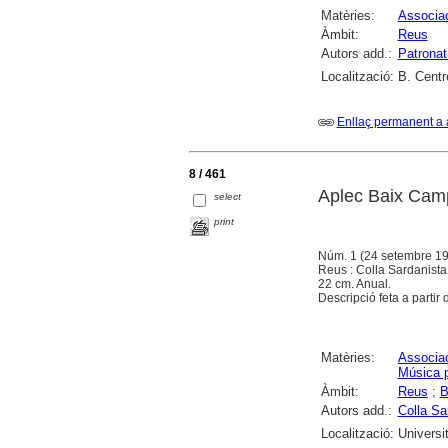
Matèries:
Associac
Àmbit:
Reus
Autors add.:
Patronat
Localització:
B. Centr
Enllaç permanent a 
8 / 461
Aplec Baix Cam
select
print
Núm. 1 (24 setembre 19
Reus : Colla Sardanist
22 cm. Anual.
Descripció feta a partir 
Matèries:
Associac
Música p
Àmbit:
Reus
;
B
Autors add.:
Colla Sa
Localització:
Universi