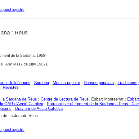
aquest registre
dana : Reus
Foment de la Sardana, 1958-
de l'Any IV (17 de juny 1962).
ions folklòriques
;
Sardana
;
Música popular
;
Danses populars
;
Tradicions 
;
Revistes
 la Sardana de Reus
;
Centre de Lectura de Reus
. Esbart Montserrat ;
Esbart
la OAR d'Acció Catòlica
;
Patronat per al Foment de la Sardana a Reus i Co
eusenc
;
Bravium de Acció Catòlica
e de Lectura de Reus
aquest registre