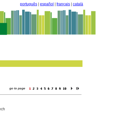
português
|
español
|
français
|
català
go to page
ech