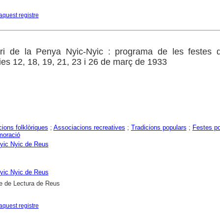
aquest registre
ari de la Penya Nyic-Nyic : programa de les festes 
ies 12, 18, 19, 21, 23 i 26 de març de 1933
ions folklòriques
;
Associacions recreatives
;
Tradicions populars
;
Festes po
oració
yic Nyic de Reus
yic Nyic de Reus
e de Lectura de Reus
aquest registre