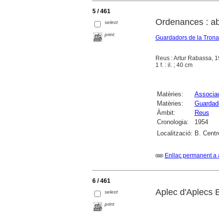
5 / 461
Ordenances : ab
select
print
Guardadors de la Tron
Reus : Artur Rabassa, 
1 f. : il. ; 40 cm
Matèries:
Associac
Matèries:
Guardad
Àmbit:
Reus
Cronologia:
1954
Localització:
B. Centr
Enllaç permanent a 
6 / 461
Aplec d'Aplecs 
select
print