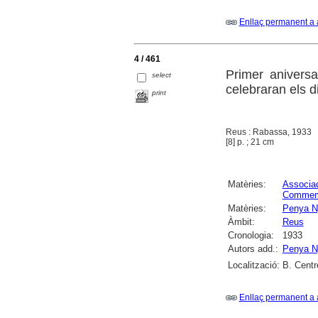
Enllaç permanent a 
4 / 461
Primer anivers
select
celebraran els d
print
Reus : Rabassa, 1933
[8] p. ; 21 cm
Matèries:
Associac
Commem
Matèries:
Penya N
Àmbit:
Reus
Cronologia:
1933
Autors add.:
Penya N
Localització:
B. Centr
Enllaç permanent a 