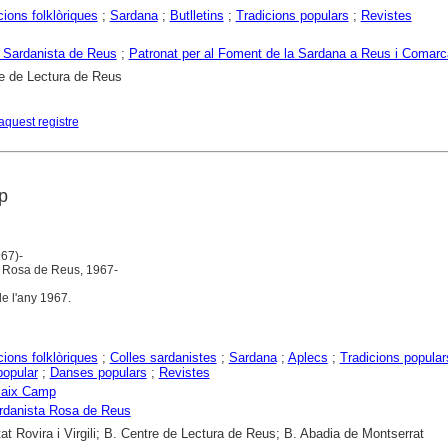
ions folklòriques
;
Sardana
;
Butlletins
;
Tradicions populars
;
Revistes
 Sardanista de Reus
;
Patronat per al Foment de la Sardana a Reus i Comarc
e de Lectura de Reus
aquest registre
p
67)-
a Rosa de Reus, 1967-
de l'any 1967.
ions folklòriques
;
Colles sardanistes
;
Sardana
;
Aplecs
;
Tradicions popular
opular
;
Danses populars
;
Revistes
aix Camp
rdanista Rosa de Reus
tat Rovira i Virgili; B. Centre de Lectura de Reus; B. Abadia de Montserrat