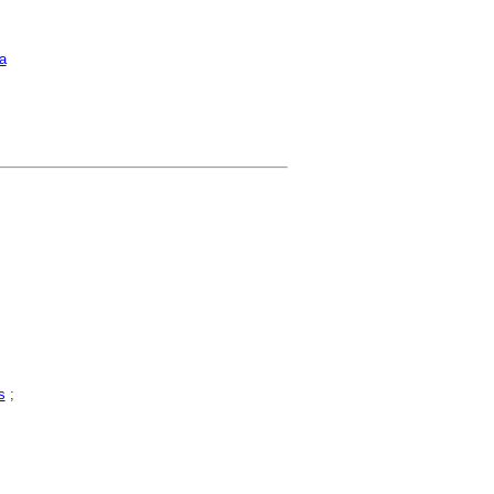
a
s
;