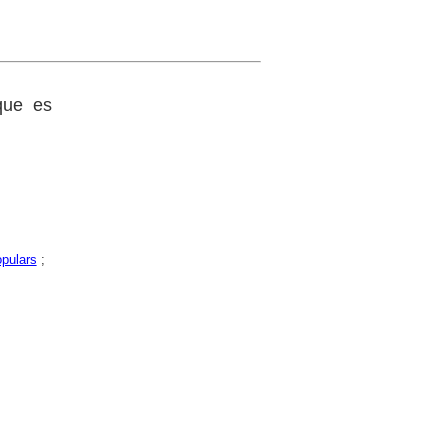
que es
pulars
;