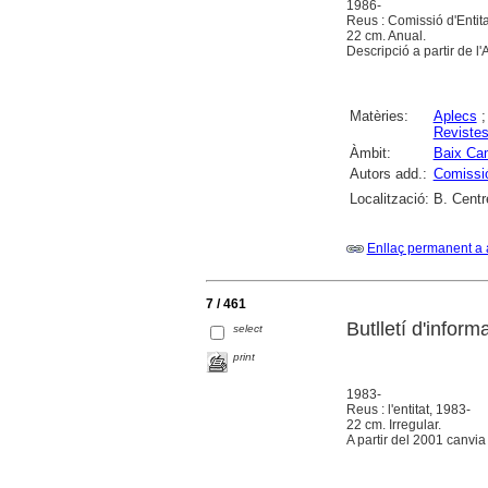
1986-
Reus : Comissió d'Entit
22 cm. Anual.
Descripció a partir de l
Matèries:
Aplecs
Reviste
Àmbit:
Baix Ca
Autors add.:
Comissió
Localització:
B. Centr
Enllaç permanent a 
7 / 461
Butlletí d'inform
select
print
1983-
Reus : l'entitat, 1983-
22 cm. Irregular.
A partir del 2001 canvia