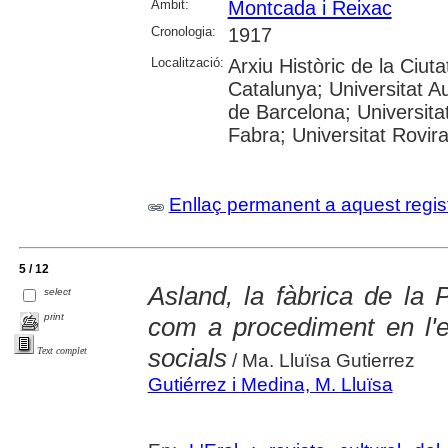
Àmbit:
Montcada i Reixac
Cronologia:
1917
Localització:
Arxiu Històric de la Ciut
Catalunya; Universitat A
de Barcelona; Universita
Fabra; Universitat Rovira
Enllaç permanent a aquest regis
5 / 12
Asland, la fàbrica de la P
select
print
com a procediment en l'
socials
Text complet
/ Ma. Lluïsa Gutierrez
Gutiérrez i Medina, M. Lluïsa