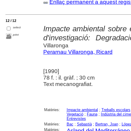
Enllaç permanent a aquest regis
12 / 12
Impacte ambiental sobre 
select
print
d'investigació: Degradac
Villaronga
Perarnau Villaronga, Ricard
[1990]
78 f. : il. gràf. ; 30 cm
Text mecanografiat.
Matèries:
Impacte ambiental
;
Treballs escolars
Vegetació
;
Fauna
;
Indústria del cime
Entrevistes
Matèries:
Bac
;
Sebastià
;
Bertran, Joan
;
López
Matèries:
Asland del Mediterráneo