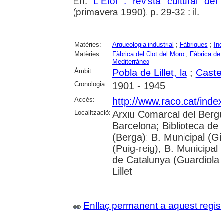
En:
L'Erol : revista cultural de
(primavera 1990), p. 29-32 : il.
Matèries:
Arqueologia industrial
;
Fàbriques
;
In
Matèries:
Fàbrica del Clot del Moro
;
Fàbrica de
Mediterráneo
Àmbit:
Pobla de Lillet, la
;
Caste
Cronologia:
1901 - 1945
Accés:
http://www.raco.cat/inde
Localització:
Arxiu Comarcal del Berg
Barcelona; Biblioteca de
(Berga); B. Municipal (G
(Puig-reig); B. Municipal
de Catalunya (Guardiola
Lillet
Enllaç permanent a aquest regis