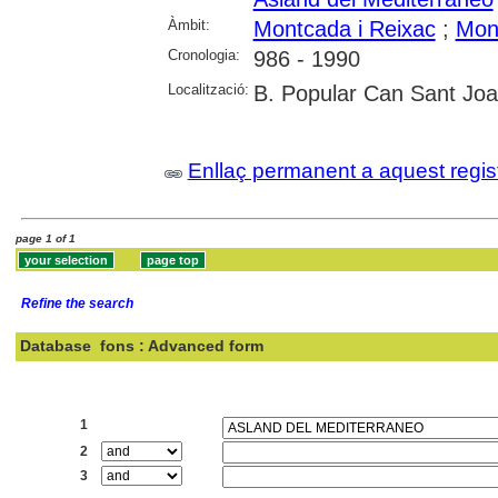
Àmbit:
Montcada i Reixac
;
Mont
Cronologia:
986 - 1990
Localització:
B. Popular Can Sant Joa
Enllaç permanent a aquest regis
page 1 of 1
Refine the search
Database
fons : Advanced form
Search:
1
2
3