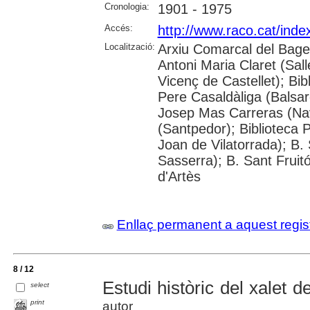
Cronologia:
1901 - 1975
Accés:
http://www.raco.cat/inde
Localització:
Arxiu Comarcal del Bage
Antoni Maria Claret (Sal
Vicenç de Castellet); Bib
Pere Casaldàliga (Balsar
Josep Mas Carreras (Na
(Santpedor); Biblioteca P
Joan de Vilatorrada); B.
Sasserra); B. Sant Fruit
d'Artès
Enllaç permanent a aquest regis
8 / 12
Estudi històric del xalet 
select
print
autor