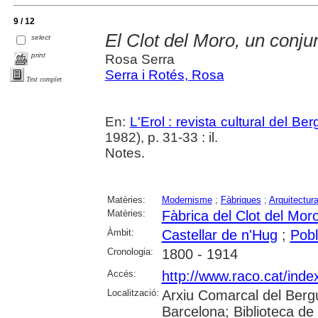
9 / 12
El Clot del Moro, un conju
select
print
Rosa Serra
Serra i Rotés, Rosa
Text complet
En:
L'Erol : revista cultural del Be
1982), p. 31-33 : il.
Notes.
Matèries:
Modernisme
;
Fàbriques
;
Arquitectur
Matèries:
Fàbrica del Clot del Mor
Àmbit:
Castellar de n'Hug
;
Pobl
Cronologia:
1800 - 1914
Accés:
http://www.raco.cat/inde
Localització:
Arxiu Comarcal del Berg
Barcelona; Biblioteca de