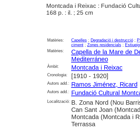
Montcada i Reixac : Fundació Cult
168 p. : il. ; 25 cm
Matèries:
Capelles
;
Degradació i destrucció
;
P
ciment
;
Zones residencials
;
Estiueig
Matèries:
Capella de la Mare de 
Mediterráneo
Àmbit:
Montcada i Reixac
Cronologia:
[1910 - 1920]
Autors add.:
Ramos Jiménez, Ricard
Autors add.:
Fundació Cultural Montc
Localització:
B. Zona Nord (Nou Barris
Can Sant Joan (Montcada 
Montcada (Montcada i Rei
Terrassa