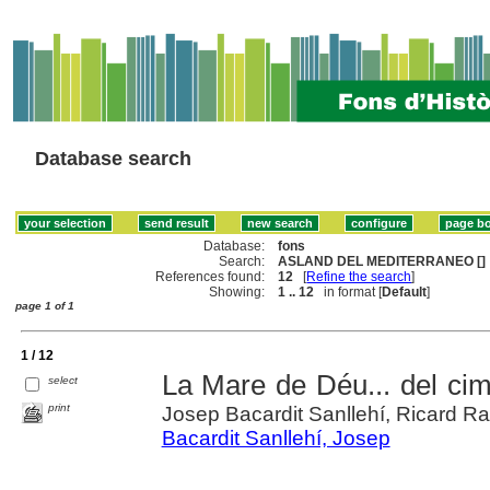
Database search
Database:
fons
Search:
ASLAND DEL MEDITERRANEO []
References found:
12
[
Refine the search
]
Showing:
1 .. 12
in format [
Default
]
page 1 of 1
1 / 12
La Mare de Déu... del cime
select
print
Josep Bacardit Sanllehí, Ricard 
Bacardit Sanllehí, Josep