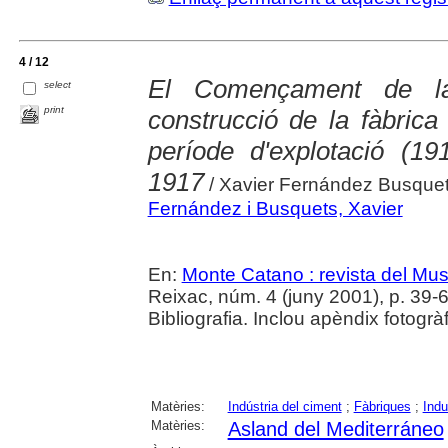
4 / 12
El Començament de la
select
print
construcció de la fàbrica
període d'explotació (191
1917
/ Xavier Fernández Busque
Fernández i Busquets, Xavier
En:
Monte Catano : revista del Mu
Reixac, núm. 4 (juny 2001), p. 39-62 
Bibliografia. Inclou apèndix fotogrà
Matèries:
Indústria del ciment
;
Fàbriques
;
Indu
Matèries:
Asland del Mediterráneo