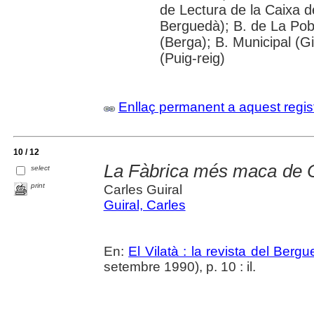
de Lectura de la Caixa 
Berguedà); B. de La Pobl
(Berga); B. Municipal (G
(Puig-reig)
Enllaç permanent a aquest regis
10 / 12
La Fàbrica més maca de C
select
print
Carles Guiral
Guiral, Carles
En:
El Vilatà : la revista del Berg
setembre 1990), p. 10 : il.