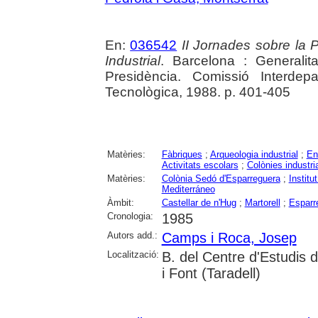
En:
036542
II Jornades sobre la P
Industrial
. Barcelona : Generali
Presidència. Comissió Interdep
Tecnològica, 1988. p. 401-405
Matèries:
Fàbriques
;
Arqueologia industrial
;
En
Activitats escolars
;
Colònies industri
Matèries:
Colònia Sedó d'Esparreguera
;
Institu
Mediterráneo
Àmbit:
Castellar de n'Hug
;
Martorell
;
Esparr
Cronologia:
1985
Autors add.:
Camps i Roca, Josep
Localització:
B. del Centre d'Estudis d
i Font (Taradell)