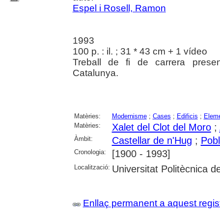
Espel i Rosell, Ramon
1993
100 p. : il. ; 31 * 43 cm + 1 vídeo
Treball de fi de carrera presen
Catalunya.
Matèries:
Modernisme
;
Cases
;
Edificis
;
Eleme
Matèries:
Xalet del Clot del Moro
;
Àmbit:
Castellar de n'Hug
;
Pobl
Cronologia:
[1900 - 1993]
Localització:
Universitat Politècnica 
Enllaç permanent a aquest regis