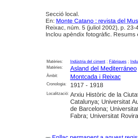
Secció local.
En:
Monte Catano : revista del Mu
Reixac, núm. 5 (juliol 2002), p. 23-
Inclou apèndix fotogràfic. Resums e
Matèries:
Indústria del ciment
;
Fàbriques
;
Indu
Matèries:
Asland del Mediterráneo
Àmbit:
Montcada i Reixac
Cronologia:
1917 - 1918
Localització:
Arxiu Històric de la Ciut
Catalunya; Universitat A
de Barcelona; Universita
Fabra; Universitat Rovira
Enllaç permanent a aquest regis