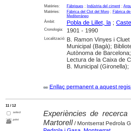
Matèries:
Fàbriques
;
Indústria del ciment
;
Arqu
Matèries:
Fàbrica del Clot del Moro
;
Fàbrica de
Mediterráneo
Àmbit:
Pobla de Lillet, la
;
Caste
Cronologia:
1901 - 1990
Localització:
B. Ramon Vinyes i Cluet (
Municipal (Bagà); Bibliot
Autònoma de Barcelona; 
Lectura de la Caixa de 
B. Municipal (Gironella)
Enllaç permanent a aquest regis
11 / 12
Experiències de recerca i
select
print
Martorell
/ Montserrat Pedrola 
Pedrola i Gasa, Montserrat