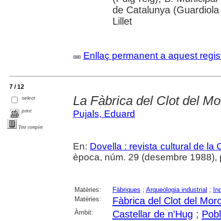
de Catalunya (Guardiola
Lillet
Enllaç permanent a aquest regis
7 / 12
La Fàbrica del Clot del M
select
print
Pujals, Eduard
Text complet
En:
Dovella : revista cultural de la
època, núm. 29 (desembre 1988), p.
Matèries:
Fàbriques
;
Arqueologia industrial
;
In
Matèries:
Fàbrica del Clot del Mor
Àmbit:
Castellar de n'Hug
;
Pobl