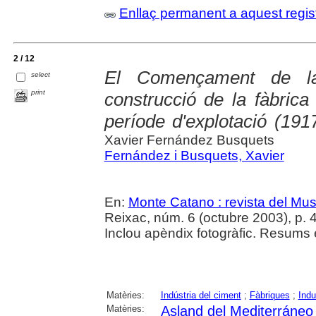
Enllaç permanent a aquest regis
2 / 12
El Començament de la
select
print
construcció de la fàbrica
període d'explotació (191
Xavier Fernández Busquets
Fernández i Busquets, Xavier
En:
Monte Catano : revista del Mu
Reixac, núm. 6 (octubre 2003), p. 47-
Inclou apèndix fotogràfic. Resums e
Matèries:
Indústria del ciment
;
Fàbriques
;
Indu
Matèries:
Asland del Mediterráneo