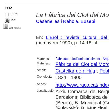
6 / 12
La Fàbrica del Clot del Mo
select
print
Casanelles i Rahola, Eusebi
Text complet
En:
L'Erol : revista cultural de
(primavera 1990), p. 14-18 : il.
Matèries:
Fàbriques
;
Indústria del ciment
;
Arqu
Matèries:
Fàbrica del Clot del Mor
Àmbit:
Castellar de n'Hug
;
Pobl
Cronologia:
1824 - 1900
Accés:
http://www.raco.cat/inde
Localització:
Arxiu Comarcal del Berg
Barcelona; Biblioteca de
(Berga); B. Municipal (G
(Puig-reig); B. Municipal