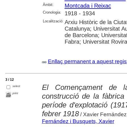
Àmbit:
Montcada i Reixac
Cronologia:
1918 - 1934
Localització:
Arxiu Històric de la Ciut
Catalunya; Universitat A
de Barcelona; Universita
Fabra; Universitat Rovira
Enllaç permanent a aquest regis
3 / 12
El Començament de la
select
print
construcció de la fàbrica
període d'explotació (1917
febrer 1918
/ Xavier Fernánde
Fernández i Busquets, Xavier